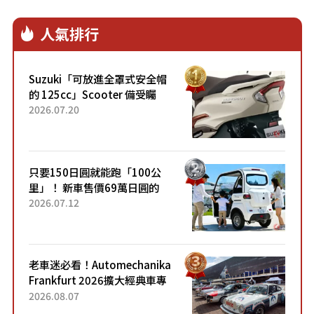
人氣排行
Suzuki「可放進全罩式安全帽
的 125cc」Scooter 備受矚
目！採用全新流線設計與各項
2026.07.20
升級，騎乘更加舒適！已陸續
開始出口的新款「B...
只要150日圓就能跑「100公
里」！ 新車售價69萬日圓的
「3人座」Trike大受歡迎！ 順
2026.07.12
應時代需求，究竟為何能迅速
熱賣？
老車迷必看！Automechanika
Frankfurt 2026擴大經典車專
區 1954年珍稀古董車現場修復
2026.08.07