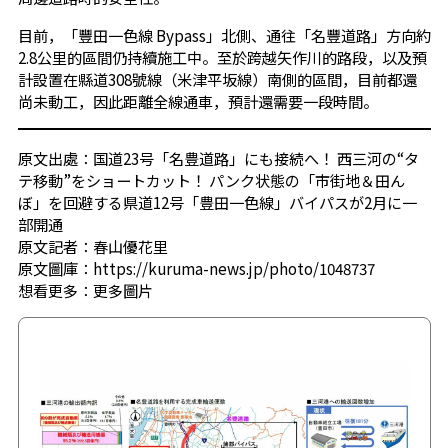
目前，「豐田一色線 Bypass」北側、通往「名豐道路」方向約
2.8公里的區間仍持續施工中。至於跨越矢作川的路段，以及預
計設置在縣道308號線（米津平坂線）南側的區間，目前都還
尚未動工，因此距離全線通車，預計還需要一段時間。
原文出處：国道23号「名豊道路」にも接続へ！ 西三河の“タ
テ移動”をショートカット！ パンク状態の「市街地＆田ん
ぼ」を回避する県道12号「豊田一色線」バイパスが2月に一
部開通
原文記者：春山優花里
原文圖庫：https://kuruma-news.jp/photo/1048737
想看更多：
更多圖片