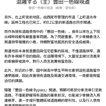
豊田一色線の現道（画像：愛知県）
另外，在上町宮前地區，由西尾市管理的市道「上町道光寺
線」延伸工程也已完工，約0.2公里的新道路也同步開通。
而作為現有道路使用中的「豐田一色線」，長年以來在上下班
尖峰時段都有嚴重塞車問題。為了閃避壅塞，不少車輛會流入
周邊狹窄複雜的小巷，持續對當地居民的安全造成威脅。
周邊地區本身就是農田與住宅密集的區域，不僅道路狹窄，還
有許多視線不佳的路段。在這種環境下，大量從主線分流進來
的車輛穿梭其中，對行人而言其實相當危險。
此外，附近的小學、國中與高中學生平時也會把這些道路當作
通學路線，因此改善現有道路及周邊交通環境，一直都是相當
迫切的課題。
隨著「豐田一色線 Bypass」開通，預期可將部分車流導引至新
道路，不僅能舒緩現有道路的塞車狀況，也能減少車輛流入周
邊巷弄，進一步提升整體區域道路網的便利性，以及行人使用
周邊道路時的安全性。