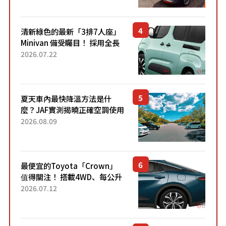
清新綠色的最新「3排7人座」
Minivan 備受矚目！ 採用全長
4.7公尺剛剛好的車身尺寸與
2026.07.22
「滑門」設計！ 還推出467萬
元日圓起的5人座版...
夏天車內最快降溫方法是什
麼？JAF實測揭曉正確空調使用
方式
2026.08.09
最便宜的Toyota「Crown」
值得關注！ 搭載4WD、每公升
22.4公里低油耗表現超亮眼！
2026.07.12
配備豐富、超越售價水準，堪
稱高CP值代表的「...