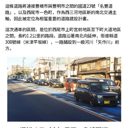
這條道路將連接豐橋市與豐明市之間的國道23號「名豐道
路」，以及西尾市一色町，作為西三河地區新的南北交通主
軸，因此被定位為相當重要的道路建設計畫。
這次通車的區間，是位於西尾市上町宮前地區至下町大道地區
之間，長約1.2公里的路段。道路沿著南北向延伸，銜接縣道
308號線（米津平坂線），一路鋪設到一級河川「矢作川」前
方。