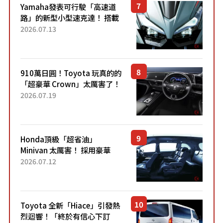
Yamaha發表可行駛「高速道
路」的新型小型速克達！ 搭載
能享受超強勁「渦輪感」的動
2026.07.13
力系統！ 採用與高階「Super
Sport」車款相同的...
910萬日圓！Toyota 玩真的的
「超豪華 Crown」太厲害了！
採用由「匠人技藝」打造的
2026.07.19
「專屬車色」與運動化「底盤
設定」！還配備專屬豪華...
Honda頂級「超省油」
Minivan 太厲害！ 採用豪華
「真皮座椅」與專屬「黑色內
2026.07.12
裝」！ 每公升可跑約20公里，
兼具優異節能表現與舒適
「三...
Toyota 全新「Hiace」引發熱
烈迴響！「終於有信心下訂