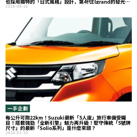
也採用獨特的「日式風格」設計，第4代Elgrand的發光內
裝配件超有特色！
2026-08-10
一手企劃
每公升可跑22km！Suzuki最新「5人座」旅行車備受矚
目！搭載強勁「全新引擎」魅力再升級！堅守傳統「5號牌
尺寸」的最新「Solio系列」是什麼來頭？
2026-01-10