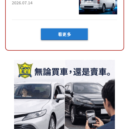
了！」「哪個等級交車最
2026.07.14
快？」討論不斷！但下訂後竟
然還要等「超過半年」才能交
車？...
看更多