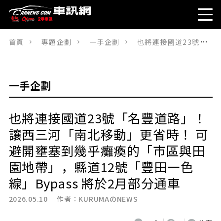
首頁
專題企劃
一手企劃
也將連接國道23號「名豐道路」！ 讓西三河「南北移動」更省時！ 可避開壅塞到幾乎癱瘓的「市區與田園地帶」，縣道12號「豐田一色線」Bypass 將於2月部分通車
一手企劃
也將連接國道23號「名豐道路」！
讓西三河「南北移動」更省時！ 可
避開壅塞到幾乎癱瘓的「市區與田
園地帶」，縣道12號「豐田一色
線」Bypass 將於2月部分通車
2026.05.10 作者：
KURUMAのNEWS