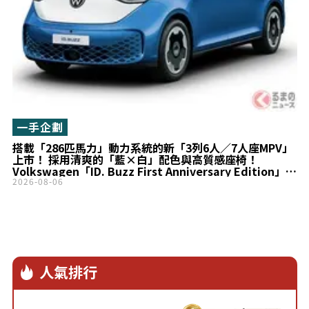
一手企劃
搭載「286匹馬力」動力系統的新「3列6人／7人座MPV」
上市！ 採用清爽的「藍×白」配色與高質感座椅！
Volkswagen「ID. Buzz First Anniversary Edition」登
場奧翻
2026-08-06
人氣排行