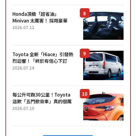
設定」！還配備專屬豪華...
Honda頂級「超省油」
Minivan 太厲害！ 採用豪華
「真皮座椅」與專屬「黑色內
2026.07.12
裝」！ 每公升可跑約20公里，
兼具優異節能表現與舒適
「三...
Toyota 全新「Hiace」引發熱
烈迴響！「終於有信心下訂
了！」「哪個等級交車最
2026.07.14
快？」討論不斷！但下訂後竟
然還要等「超過半年」才能交
車？...
每公升可跑30公里！Toyota
這款「五門掀背車」真的很厲
害！ 擁有全長4.3公尺的「剛剛
2026.07.10
好車身尺寸」，配備全面升
級！ 採Hybrid專屬設...