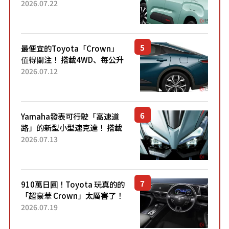
4.7公尺剛剛好的車身尺寸與
2026.07.22
「滑門」設計！ 還推出467萬
元日圓起的5人座版...
最便宜的Toyota「Crown」
值得關注！ 搭載4WD、每公升
22.4公里低油耗表現超亮眼！
2026.07.12
配備豐富、超越售價水準，堪
稱高CP值代表的「...
Yamaha發表可行駛「高速道
路」的新型小型速克達！ 搭載
能享受超強勁「渦輪感」的動
2026.07.13
力系統！ 採用與高階「Super
Sport」車款相同的...
910萬日圓！Toyota 玩真的的
「超豪華 Crown」太厲害了！
採用由「匠人技藝」打造的
2026.07.19
「專屬車色」與運動化「底盤