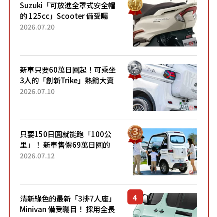
Suzuki「可放進全罩式安全帽
的 125cc」Scooter 備受矚
目！採用全新流線設計與各項
2026.07.20
升級，騎乘更加舒適！已陸續
開始出口的新款「B...
新車只要60萬日圓起！可乘坐
3人的「創新Trike」熱銷大賣
成為人氣車款！「養車成本真
2026.07.10
的超便宜！」「150日圓就能
跑100公里」「小朋友坐得...
只要150日圓就能跑「100公
里」！ 新車售價69萬日圓的
「3人座」Trike大受歡迎！ 順
2026.07.12
應時代需求，究竟為何能迅速
熱賣？
清新綠色的最新「3排7人座」
Minivan 備受矚目！ 採用全長