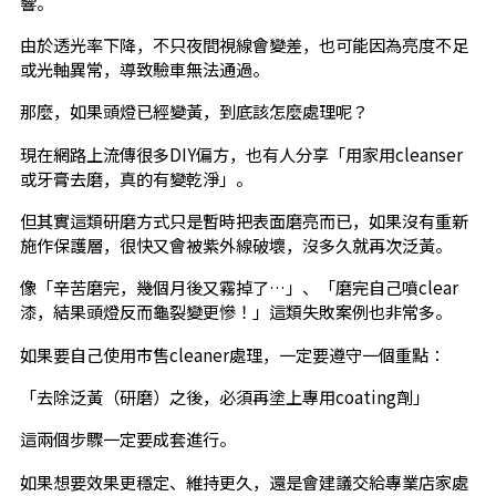
響。
由於透光率下降，不只夜間視線會變差，也可能因為亮度不足
或光軸異常，導致驗車無法通過。
那麼，如果頭燈已經變黃，到底該怎麼處理呢？
現在網路上流傳很多DIY偏方，也有人分享「用家用cleanser
或牙膏去磨，真的有變乾淨」。
但其實這類研磨方式只是暫時把表面磨亮而已，如果沒有重新
施作保護層，很快又會被紫外線破壞，沒多久就再次泛黃。
像「辛苦磨完，幾個月後又霧掉了…」、「磨完自己噴clear
漆，結果頭燈反而龜裂變更慘！」這類失敗案例也非常多。
如果要自己使用市售cleaner處理，一定要遵守一個重點：
「去除泛黃（研磨）之後，必須再塗上專用coating劑」
這兩個步驟一定要成套進行。
如果想要效果更穩定、維持更久，還是會建議交給專業店家處