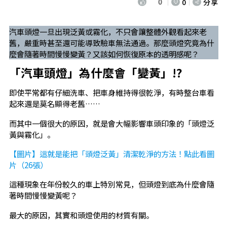
0
0
分享
汽車頭燈一旦出現泛黃或霧化，不只會讓整體外觀看起來老
舊，嚴重時甚至還可能導致驗車無法通過。那麼頭燈究竟為什
麼會隨著時間慢慢變黃？又該如何恢復原本的透明感呢？
「汽車頭燈」為什麼會「變黃」!?
即使平常都有仔細洗車、把車身維持得很乾淨，有時整台車看
起來還是莫名顯得老舊……
而其中一個很大的原因，就是會大幅影響車頭印象的「頭燈泛
黃與霧化」。
【圖片】這就是能把「頭燈泛黃」清潔乾淨的方法！點此看圖
片（26張）
這種現象在年份較久的車上特別常見，但頭燈到底為什麼會隨
著時間慢慢變黃呢？
最大的原因，其實和頭燈使用的材質有關。