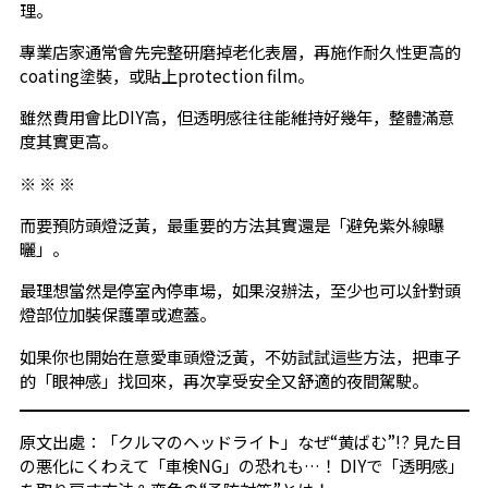
理。
專業店家通常會先完整研磨掉老化表層，再施作耐久性更高的
coating塗裝，或貼上protection film。
雖然費用會比DIY高，但透明感往往能維持好幾年，整體滿意
度其實更高。
※ ※ ※
而要預防頭燈泛黃，最重要的方法其實還是「避免紫外線曝
曬」。
最理想當然是停室內停車場，如果沒辦法，至少也可以針對頭
燈部位加裝保護罩或遮蓋。
如果你也開始在意愛車頭燈泛黃，不妨試試這些方法，把車子
的「眼神感」找回來，再次享受安全又舒適的夜間駕駛。
原文出處：「クルマのヘッドライト」なぜ“黄ばむ”!? 見た目
の悪化にくわえて「車検NG」の恐れも…！ DIYで「透明感」