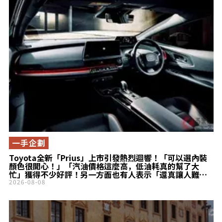
一手企劃
Toyota全新「Prius」上市引發熱烈迴響！「可以選內裝
顏色很開心！」「汽油價格這麼高，低油耗真的幫了大
忙」獲得不少好評！另一方面也有人表示「還真讓人難以
在Civic之間做選擇……」!? 兼具高質感設計魅力的
2026-08-08
「Prius」頂級車型成為話題！