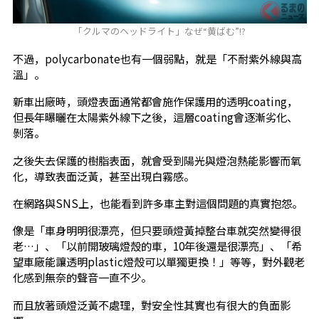
「クルマのヘッドライト」なぜ“黄ばむ”!?
不過，polycarbonate也有一個弱點，就是「不耐紫外線與高
溫」。
新車出廠時，頭燈表面通常都會施作保護用的透明coating，
但長年曝曬在太陽紫外線下之後，這層coating會逐漸劣化、
剝落。
之後失去保護的樹脂表面，就會受到陽光與燈泡熱能影響而氧
化，導致表面泛黃，甚至出現白霧感。
在網路與SNS上，也能看到許多車主對這個問題的真實抱怨。
像是「車身明明很漂亮，但只要頭燈黃掉整台車就突然變得很
老…」、「以前開玻璃燈殼的車，10年後還是很漂亮」、「希
望車廠能讓透明plastic燈殼可以單獨更換！」等等，對外觀老
化感到無奈的聲音一直不少。
而且放著頭燈泛黃不處理，對安全性其實也有很大的負面影