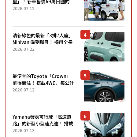
里」！ 新車售價69萬日圓的
「3人座」Trike大受歡迎！ 順
2026.07.12
應時代需求，究竟為何能迅速
熱賣？
清新綠色的最新「3排7人座」
Minivan 備受矚目！ 採用全長
4.7公尺剛剛好的車身尺寸與
2026.07.22
「滑門」設計！ 還推出467萬
元日圓起的5人座版...
最便宜的Toyota「Crown」
值得關注！ 搭載4WD、每公升
22.4公里低油耗表現超亮眼！
2026.07.12
配備豐富、超越售價水準，堪
稱高CP值代表的「...
Yamaha發表可行駛「高速道
路」的新型小型速克達！ 搭載
能享受超強勁「渦輪感」的動
2026.07.13
力系統！ 採用與高階「Super