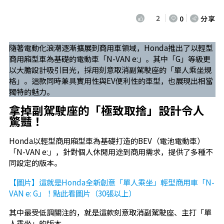
2
0
分享
隨著電動化浪潮逐漸擴展到商用車領域，Honda推出了以輕型
商用廂型車為基礎的電動車「N-VAN e:」。其中「G」等級更
以大膽設計吸引目光，採用刻意取消副駕駛座的「單人乘坐規
格」。這款同時兼具實用性與EV便利性的車型，也展現出相當
獨特的魅力。
拿掉副駕駛座的「極致取捨」設計令人
驚豔！
Honda以輕型商用廂型車為基礎打造的BEV（電池電動車）
「N-VAN e:」，針對個人休閒用途到商用需求，提供了多種不
同設定的版本。
【圖片】這就是Honda全新創意「單人乘坐」輕型商用車「N-
VAN e: G」！點此看圖片（30張以上）
其中最受低調關注的，就是這款刻意取消副駕駛座、主打「單
人乘坐」的版本。