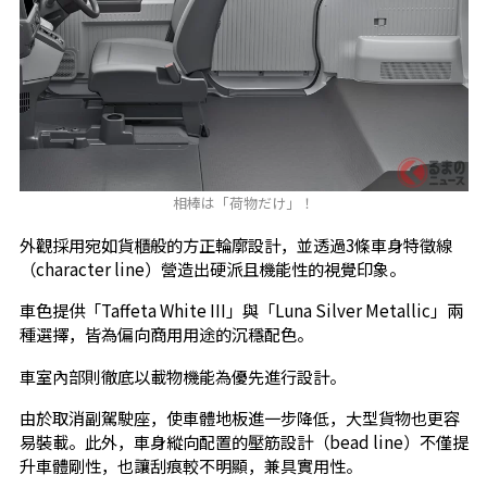
相棒は「荷物だけ」！
外觀採用宛如貨櫃般的方正輪廓設計，並透過3條車身特徵線
（character line）營造出硬派且機能性的視覺印象。
車色提供「Taffeta White III」與「Luna Silver Metallic」兩
種選擇，皆為偏向商用用途的沉穩配色。
車室內部則徹底以載物機能為優先進行設計。
由於取消副駕駛座，使車體地板進一步降低，大型貨物也更容
易裝載。此外，車身縱向配置的壓筋設計（bead line）不僅提
升車體剛性，也讓刮痕較不明顯，兼具實用性。