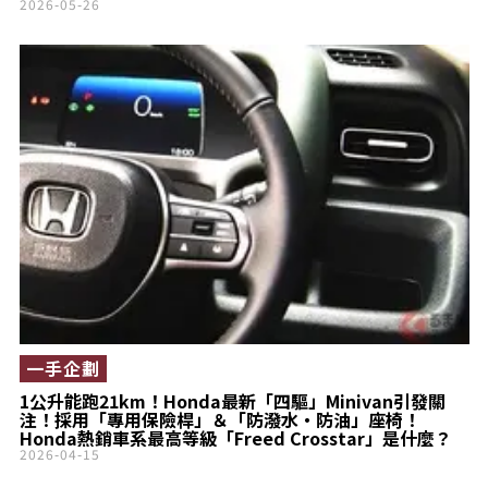
2026-05-26
一手企劃
1公升能跑21km！Honda最新「四驅」Minivan引發關
注！採用「專用保險桿」＆「防潑水・防油」座椅！
Honda熱銷車系最高等級「Freed Crosstar」是什麼？
2026-04-15