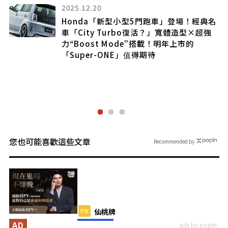
2025.11.21
場！經典名
造型×超強
Honda 的「高級 SUV」超吸睛！
上市的
俐落又運動感十足的獨特設計超帥！
承襲「Civic」操控感、動態表現超強
「ZR-V」到底是什麼樣的車？
您也可能喜歡這些文章
Recommended by
PR
仙桃牌
AD
ads by popIn