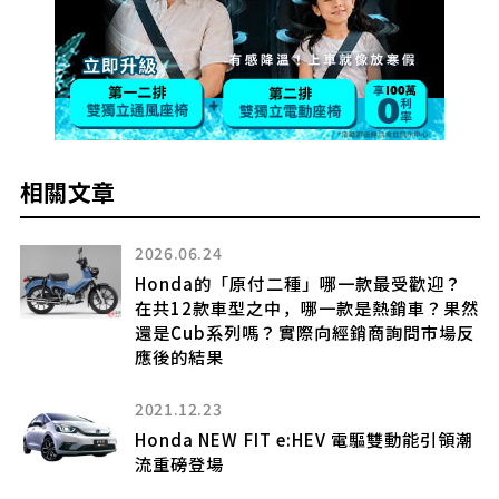
相關文章
2026.04.19
最受歡迎？
Honda前衛設計的「高級Minivan」
銷車？果然
前後滑動的「對開門」設計超方便！
詢問市場反
超輕鬆的「ALMAS」是什麼？
2026.07.09
新車289萬日圓！ Honda全新「Fit
驅雙動能引領潮
上市！ 黑色水箱護罩＋紅色縫線讓運
幅升級！？ 舒適配備也「一次給好給
全新「RS」車型備受矚目！