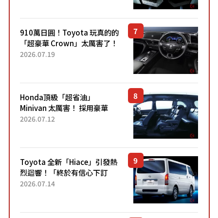
Sport」車款相同的...
910萬日圓！Toyota 玩真的的
「超豪華 Crown」太厲害了！
採用由「匠人技藝」打造的
2026.07.19
「專屬車色」與運動化「底盤
設定」！還配備專屬豪華...
Honda頂級「超省油」
Minivan 太厲害！ 採用豪華
「真皮座椅」與專屬「黑色內
2026.07.12
裝」！ 每公升可跑約20公里，
兼具優異節能表現與舒適
「三...
Toyota 全新「Hiace」引發熱
烈迴響！「終於有信心下訂
了！」「哪個等級交車最
2026.07.14
快？」討論不斷！但下訂後竟
然還要等「超過半年」才能交
車？...