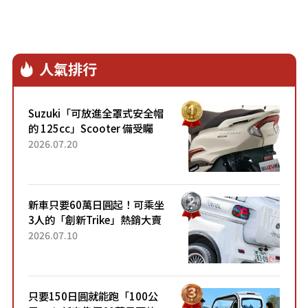
人氣排行
Suzuki「可放進全罩式安全帽
的 125cc」Scooter 備受矚
目！採用全新流線設計與各項
2026.07.20
升級，騎乘更加舒適！已陸續
開始出口的新款「B...
新車只要60萬日圓起！可乘坐
3人的「創新Trike」熱銷大賣
成為人氣車款！「養車成本真
2026.07.10
的超便宜！」「150日圓就能
跑100公里」「小朋友坐得...
只要150日圓就能跑「100公