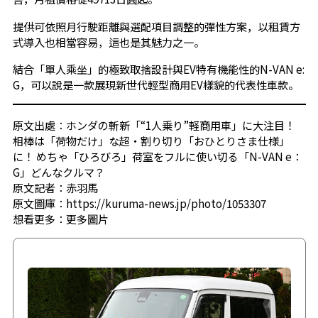
提供可依照月行駛距離與選配項目調整的彈性方案，以租賃方
式導入也相當容易，這也是其魅力之一。
結合「單人乘坐」的極致取捨設計與EV特有機能性的N-VAN e:
G，可以說是一款展現新世代輕型商用EV樣貌的代表性車款。
原文出處：ホンダの斬新「“1人乗り”軽商用車」に大注目！
相棒は「荷物だけ」な超・割り切り「おひとりさま仕様」
に！ めちゃ「ひろびろ」荷室をフルに使い切る「N-VAN e：
G」どんなクルマ？
原文記者：赤羽馬
原文圖庫：https://kuruma-news.jp/photo/1053307
想看更多：
更多圖片