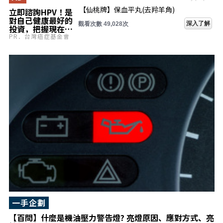
【仙桃牌】保血平丸(去羚羊角)
立即諮詢HPV！是
對自己健康最好的
深入了解
觀看次數 49,028次
投資，把握現在不
嫌晚！
PR．台灣癌症基金會
一手企劃
【百問】什麼是機油壓力警告燈? 亮燈原因、應對方式、亮