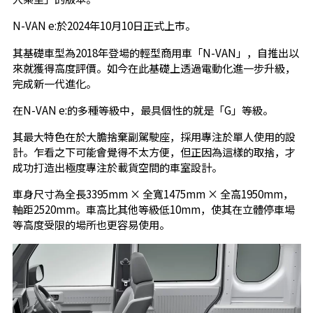
N-VAN e:於2024年10月10日正式上市。
其基礎車型為2018年登場的輕型商用車「N-VAN」，自推出以
來就獲得高度評價。如今在此基礎上透過電動化進一步升級，
完成新一代進化。
在N-VAN e:的多種等級中，最具個性的就是「G」等級。
其最大特色在於大膽捨棄副駕駛座，採用專注於單人使用的設
計。乍看之下可能會覺得不太方便，但正因為這樣的取捨，才
成功打造出極度專注於載貨空間的車室設計。
車身尺寸為全長3395mm × 全寬1475mm × 全高1950mm，
軸距2520mm。車高比其他等級低10mm，使其在立體停車場
等高度受限的場所也更容易使用。