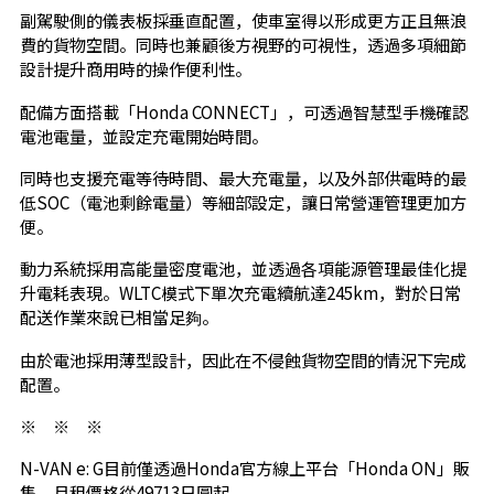
副駕駛側的儀表板採垂直配置，使車室得以形成更方正且無浪
費的貨物空間。同時也兼顧後方視野的可視性，透過多項細節
設計提升商用時的操作便利性。
配備方面搭載「Honda CONNECT」，可透過智慧型手機確認
電池電量，並設定充電開始時間。
同時也支援充電等待時間、最大充電量，以及外部供電時的最
低SOC（電池剩餘電量）等細部設定，讓日常營運管理更加方
便。
動力系統採用高能量密度電池，並透過各項能源管理最佳化提
升電耗表現。WLTC模式下單次充電續航達245km，對於日常
配送作業來說已相當足夠。
由於電池採用薄型設計，因此在不侵蝕貨物空間的情況下完成
配置。
※ ※ ※
N-VAN e: G目前僅透過Honda官方線上平台「Honda ON」販
售，月租價格從49713日圓起。