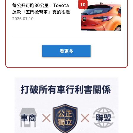
每公升可跑30公里！Toyota
這款「五門掀背車」真的很厲
害！ 擁有全長4.3公尺的「剛剛
2026.07.10
好車身尺寸」，配備全面升
級！ 採Hybrid專屬設...
看更多