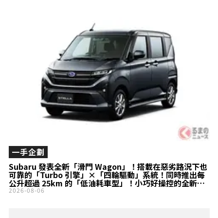
一手企劃
Subaru 發表全新「滑門 Wagon」！搭載在惡劣路況下也
可靠的「Turbo 引擎」×「四輪驅動」系統！同時推出每
公升超過 25km 的「低油耗車型」！小巧好操控的全新
Stella 登場！
2026-08-06