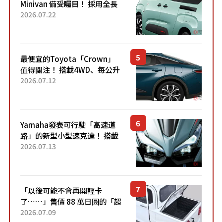
Minivan 備受矚目！ 採用全長
4.7公尺剛剛好的車身尺寸與
2026.07.22
「滑門」設計！ 還推出467萬
元日圓起的5人座版...
最便宜的Toyota「Crown」
值得關注！ 搭載4WD、每公升
22.4公里低油耗表現超亮眼！
2026.07.12
配備豐富、超越售價水準，堪
稱高CP值代表的「...
Yamaha發表可行駛「高速道
路」的新型小型速克達！ 搭載
能享受超強勁「渦輪感」的動
2026.07.13
力系統！ 採用與高階「Super
Sport」車款相同的...
「以後可能不會再開輕卡
了……」售價 88 萬日圓的「超
迷你輕型貨車」引發兩極評
2026.07.09