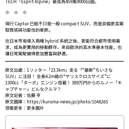
TECH「Esprit Alpine」最高為459萬9000日圓。
※ ※ ※
現行 Captur 已經不只是一般 compact SUV，而是具備更高駕
馭質感與功能性的車款。
在日本市場導入兩種 hybrid 系統之後，更能符合都市使用需
求，成為更實用的移動夥伴。來自歐洲的高水準基本性能，也
讓日常駕駛變得更加豐富與舒適。
原文出處：1リッター「23.3km」走る「“最新”ちいさな
SUV」に注目！ 全長4.2m級の“ヤリスクロスサイズ”に
1300cc「ターボ」エンジン搭載！ 389万円からのルノー「キ
ャプチャー」どんなクルマ？
原文記者：佐藤 亨
原文圖庫：https://kuruma-news.jp/photo/1048265
想看更多：
更多圖片