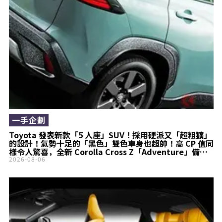
一手企劃
Toyota 發表新款「5 人座」SUV！採用硬派又「超粗獷」
的設計！氣勢十足的「黑色」雙色車身也超帥！高 CP 值同
樣令人驚喜，全新 Corolla Cross Z「Adventure」備受
矚目！
2026-08-06