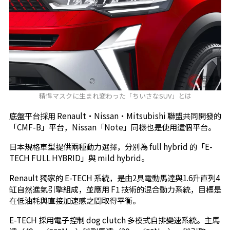
精悍マスクに生まれ変わった「ちいさなSUV」とは
底盤平台採用 Renault・Nissan・Mitsubishi 聯盟共同開發的
「CMF-B」平台，Nissan「Note」同樣也是使用這個平台。
日本規格車型提供兩種動力選擇，分別為 full hybrid 的「E-
TECH FULL HYBRID」與 mild hybrid。
Renault 獨家的 E-TECH 系統，是由2具電動馬達與1.6升直列4
缸自然進氣引擎組成，並應用 F1 技術的混合動力系統，目標是
在低油耗與直接加速感之間取得平衡。
E-TECH 採用電子控制 dog clutch 多模式自排變速系統。主馬