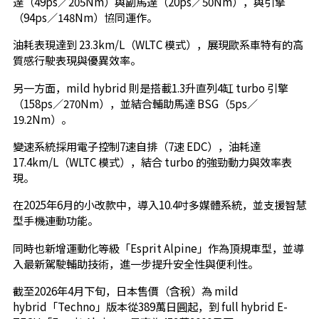
達（49ps／205Nm）與副馬達（20ps／50Nm），與引擎
（94ps／148Nm）協同運作。
油耗表現達到 23.3km/L（WLTC 模式），展現歐系車特有的高
質感行駛表現與優異效率。
另一方面，mild hybrid 則是搭載1.3升直列4缸 turbo 引擎
（158ps／270Nm），並結合輔助馬達 BSG（5ps／
19.2Nm）。
變速系統採用電子控制7速自排（7速 EDC），油耗達
17.4km/L（WLTC 模式），結合 turbo 的強勁動力與效率表
現。
在2025年6月的小改款中，導入10.4吋多媒體系統，並支援智慧
型手機連動功能。
同時也新增運動化等級「Esprit Alpine」作為頂規車型，並導
入最新駕駛輔助技術，進一步提升安全性與便利性。
截至2026年4月下旬，日本售價（含稅）為 mild
hybrid「Techno」版本從389萬日圓起，到 full hybrid E-