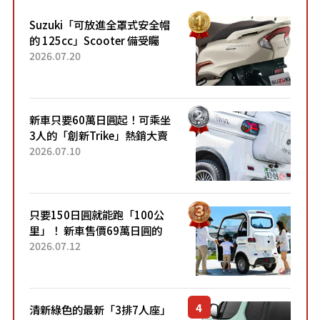
Suzuki「可放進全罩式安全帽
的 125cc」Scooter 備受矚
目！採用全新流線設計與各項
2026.07.20
升級，騎乘更加舒適！已陸續
開始出口的新款「B...
新車只要60萬日圓起！可乘坐
3人的「創新Trike」熱銷大賣
成為人氣車款！「養車成本真
2026.07.10
的超便宜！」「150日圓就能
跑100公里」「小朋友坐得...
只要150日圓就能跑「100公
里」！ 新車售價69萬日圓的
「3人座」Trike大受歡迎！ 順
2026.07.12
應時代需求，究竟為何能迅速
熱賣？
清新綠色的最新「3排7人座」