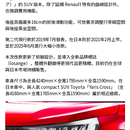
ア）」的 SUV 版本，除了延續 Renault 特有的曲線設計外，
也強調實用機能。
後座具備最多16cm的前後滑動功能，可依需求調整行李廂空間
與後座乘坐空間。
第二代現行款於2019年7月發表，在日本則於2021年2月上市，
並於2025年6月進行大幅小改款。
本次改款更新了前臉設計，並導入全新品牌標誌
（losange），整體外觀變得更現代且更精緻，目前仍在全球
與日本市場持續販售。
車身尺寸為全長4240mm×全寬1795mm×全高1590mm。在
日本車中，與人氣 compact SUV Toyota「Yaris Cross」（全
長4180mm×全寬1765mm×全高1590mm）屬於相近級距。