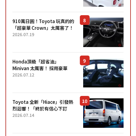
價！「150 日圓就能跑 100 公
里！」「免驗車真的太棒
了！...
910萬日圓！Toyota 玩真的的
「超豪華 Crown」太厲害了！
採用由「匠人技藝」打造的
2026.07.19
「專屬車色」與運動化「底盤
設定」！還配備專屬豪華...
Honda頂級「超省油」
Minivan 太厲害！ 採用豪華
「真皮座椅」與專屬「黑色內
2026.07.12
裝」！ 每公升可跑約20公里，
兼具優異節能表現與舒適
「三...
Toyota 全新「Hiace」引發熱
烈迴響！「終於有信心下訂
了！」「哪個等級交車最
2026.07.14
快？」討論不斷！但下訂後竟
然還要等「超過半年」才能交
車？...