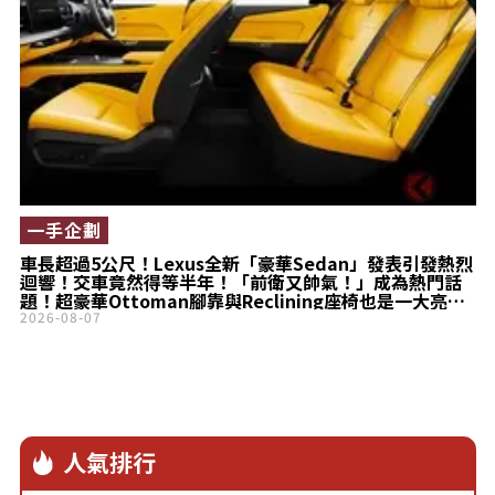
一手企劃
車長超過5公尺！Lexus全新「豪華Sedan」發表引發熱烈
迴響！交車竟然得等半年！「前衛又帥氣！」成為熱門話
題！超豪華Ottoman腳靠與Reclining座椅也是一大亮
點，全新「ES」在經銷商端的真實評價究竟如何？
2026-08-07
人氣排行