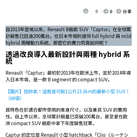
0
0
分享
自2013年登場以來，Renault B級距 SUV「Captur」在全球累
計銷售已超過200萬台。在日本市場則提供 full hybrid 與 mild
hybrid 兩種動力系統，那麼它的實力究竟如何呢？
透過改良導入最新設計與兩種 hybrid 系
統
Renault「Captur」最初於2013年在歐洲上市，並於2014年導
入日本市場，是一款 B segment 的 compact SUV。
【圖片】超帥氣！這就是可跑1公升23.3km的最新小型 SUV！
（88張）
其特色在於適合都市使用的車身尺寸，以及兼具 SUV 的實用
性。自上市以來，全球累計銷量已突破200萬台，甚至曾在歐
洲 compact SUV 級距中拿下年度銷售冠軍。
Captur 的定位是 Renault 小型 hatchback「Clio（ルーテシ