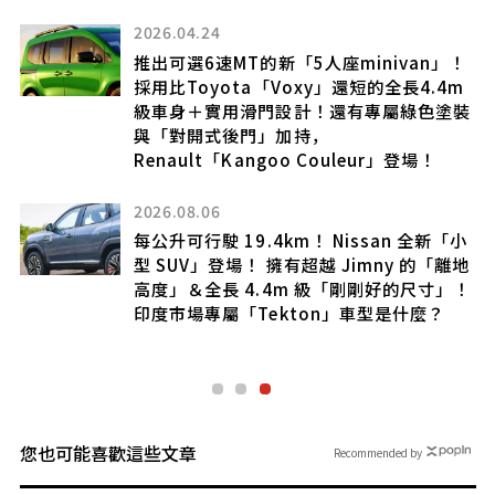
開
2026.04.24
？
推出可選6速MT的新「5人座minivan」！
採用比Toyota「Voxy」還短的全長4.4m
級車身＋實用滑門設計！還有專屬綠色塗裝
與「對開式後門」加持，
Renault「Kangoo Couleur」登場！
零
2026.08.06
型
竟
每公升可行駛 19.4km！ Nissan 全新「小
型 SUV」登場！ 擁有超越 Jimny 的「離地
高度」＆全長 4.4m 級「剛剛好的尺寸」！
印度市場專屬「Tekton」車型是什麼？
您也可能喜歡這些文章
Recommended by