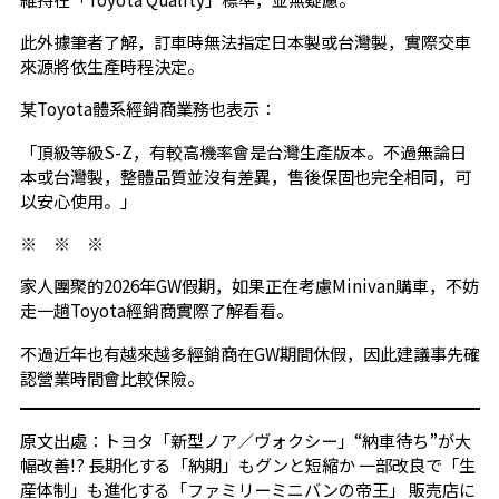
此外據筆者了解，訂車時無法指定日本製或台灣製，實際交車
來源將依生產時程決定。
某Toyota體系經銷商業務也表示：
「頂級等級S-Z，有較高機率會是台灣生產版本。不過無論日
本或台灣製，整體品質並沒有差異，售後保固也完全相同，可
以安心使用。」
※ ※ ※
家人團聚的2026年GW假期，如果正在考慮Minivan購車，不妨
走一趟Toyota經銷商實際了解看看。
不過近年也有越來越多經銷商在GW期間休假，因此建議事先確
認營業時間會比較保險。
原文出處：トヨタ「新型ノア／ヴォクシー」“納車待ち”が大
幅改善!? 長期化する「納期」もグンと短縮か 一部改良で「生
産体制」も進化する「ファミリーミニバンの帝王」 販売店に