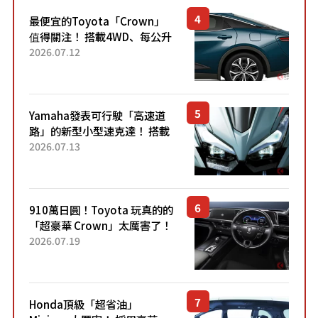
最便宜的Toyota「Crown」
值得關注！ 搭載4WD、每公升
22.4公里低油耗表現超亮眼！
2026.07.12
配備豐富、超越售價水準，堪
稱高CP值代表的「...
Yamaha發表可行駛「高速道
路」的新型小型速克達！ 搭載
能享受超強勁「渦輪感」的動
2026.07.13
力系統！ 採用與高階「Super
Sport」車款相同的...
910萬日圓！Toyota 玩真的的
「超豪華 Crown」太厲害了！
採用由「匠人技藝」打造的
2026.07.19
「專屬車色」與運動化「底盤
設定」！還配備專屬豪華...
Honda頂級「超省油」