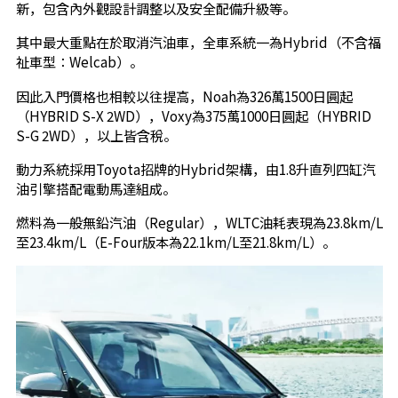
新，包含內外觀設計調整以及安全配備升級等。
其中最大重點在於取消汽油車，全車系統一為Hybrid（不含福
祉車型：Welcab）。
因此入門價格也相較以往提高，Noah為326萬1500日圓起
（HYBRID S-X 2WD），Voxy為375萬1000日圓起（HYBRID
S-G 2WD），以上皆含稅。
動力系統採用Toyota招牌的Hybrid架構，由1.8升直列四缸汽
油引擎搭配電動馬達組成。
燃料為一般無鉛汽油（Regular），WLTC油耗表現為23.8km/L
至23.4km/L（E-Four版本為22.1km/L至21.8km/L）。