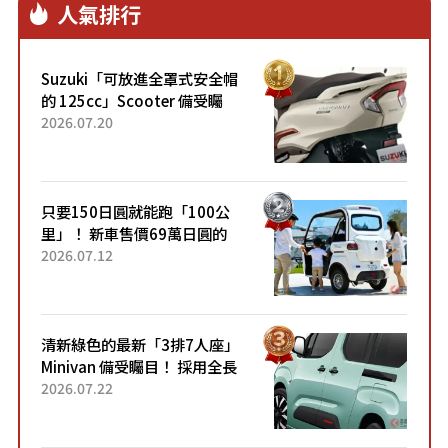
人氣排行
Suzuki「可放進全罩式安全帽
的 125cc」Scooter 備受矚
目！採用全新流線設計與各項
2026.07.20
升級，騎乘更加舒適！已陸續
開始出口的新款「B...
只要150日圓就能跑「100公
里」！ 新車售價69萬日圓的
「3人座」Trike大受歡迎！ 順
2026.07.12
應時代需求，究竟為何能迅速
熱賣？
清新綠色的最新「3排7人座」
Minivan 備受矚目！ 採用全長
4.7公尺剛剛好的車身尺寸與
2026.07.22
「滑門」設計！ 還推出467萬
元日圓起的5人座版...