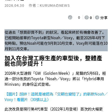
2026.04.30 作者：
KURUMAのNEWS
0
0
分享
從過去「想買卻買不到」的狀況，看起來終於有機會改善了。
已經開始接單的Toyota新型Noah／Voxy，截至2026年4月下
旬時點，預估Noah可能在9月到10月交車，Voxy則可能落在10
月到11月交車。
加入在台灣工廠生產的車型後，整體產
能也同步提升！
2026年大型連假「GW（Golden Week）」尾聲的5月6日，經
過一部分改良的Toyota「Noah／Voxy」將以「Hybrid專用
Minivan」的身份正式登場。
【圖片】超帥！這就是被認為「交期也變短了」的新款Noah／
Voxy！看圖片（30張以上）
此次改良是現行第4代車型（2022年1月登場）首次的大幅更