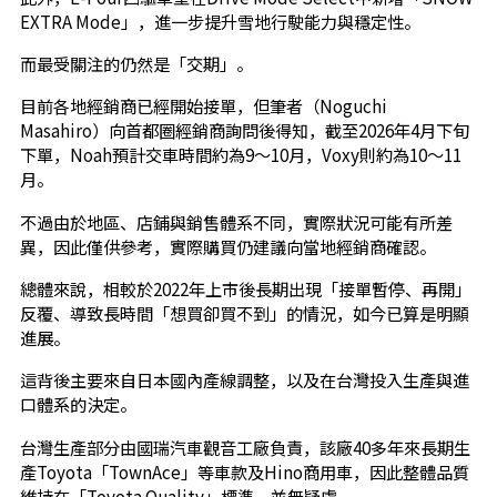
EXTRA Mode」，進一步提升雪地行駛能力與穩定性。
而最受關注的仍然是「交期」。
目前各地經銷商已經開始接單，但筆者（Noguchi
Masahiro）向首都圈經銷商詢問後得知，截至2026年4月下旬
下單，Noah預計交車時間約為9～10月，Voxy則約為10～11
月。
不過由於地區、店鋪與銷售體系不同，實際狀況可能有所差
異，因此僅供參考，實際購買仍建議向當地經銷商確認。
總體來說，相較於2022年上市後長期出現「接單暫停、再開」
反覆、導致長時間「想買卻買不到」的情況，如今已算是明顯
進展。
這背後主要來自日本國內產線調整，以及在台灣投入生產與進
口體系的決定。
台灣生產部分由國瑞汽車觀音工廠負責，該廠40多年來長期生
產Toyota「TownAce」等車款及Hino商用車，因此整體品質
維持在「Toyota Quality」標準，並無疑慮。