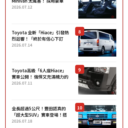
Minivan 太厲害！ 採用豪華
「真皮座椅」與專屬「黑色內
2026.07.12
裝」！ 每公升可跑約20公里，
兼具優異節能表現與舒適
「三...
Toyota 全新「Hiace」引發熱
烈迴響！「終於有信心下訂
了！」「哪個等級交車最
2026.07.14
快？」討論不斷！但下訂後竟
然還要等「超過半年」才能交
車？...
Toyota高級「6人座Hiace」
實車公開！ 強悍又充滿魄力的
「全黑設計」搭配特別「豪華
2026.07.11
內裝」！ Premium打造的「限
定Bruno」由...
全長超過5公尺！豐田認真的
「超大型SUV」實車登場！搭
載後輪也會轉向的「四輪轉
2026.07.18
向」系統！以宛如「軍用