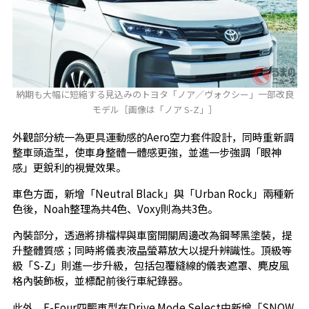
納期も大幅に短縮する見込みのトヨタ「ノア／ヴォクシー」一部改良
モデル［画像は「ノア S-Z」］
外觀部分統一為更具運動感的Aero空力套件設計，同時重新調
整車頭造型，使車身整體一體感更強，並進一步強調「眼神
感」更銳利的視覺效果。
車色方面，新增「Neutral Black」與「Urban Rock」兩種新
色後，Noah整理為共4色、Voxy則為共3色。
內裝部分，透過將排檔桿與車窗開關周邊改為鋼琴黑塗裝，提
升整體質感；同時將儀表液晶螢幕放大以提升辨識性。頂級等
級「S-Z」則進一步升級，包括包覆縫線的儀表遮罩、麂皮風
格內裝飾板，並標配前後行車紀錄器。
此外，E-Four四驅車型在Drive Mode Select中新增「SNOW