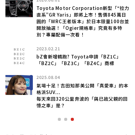
Toyota Motor Corporation新型「“拉力
的
直系”GR Yaris」即將上市！售價845萬日
配
圓的「WRC王者版本」於日本限量100台並
us
開放抽選！「Ogier規格車」究竟有多特
別？專屬配備一次看！
2023.02.21
車
bZ會新增轎跑? Toyota申請「BZ1C」
「BZ2C」「BZ3C」「BZ4C」商標
什麼
2025.08.04
氣場十足！吉田知那美公開「真愛車」的本
格派SUV…
都
每天來回320公里奔波的「與已故父親的回
憶之車」是？