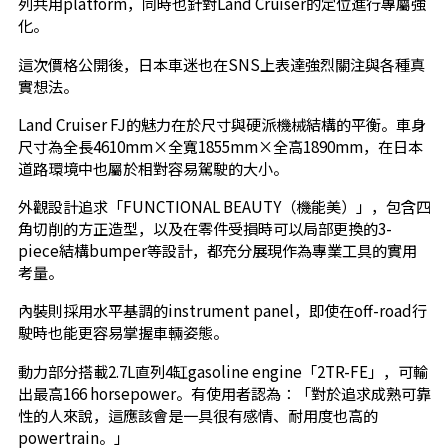
列共用platform，同時也針對Land Cruiser的定位進行專屬強
化。
這次價格公開後，日本車迷也在SNS上表達強烈關注與各種真
實想法。
Land Cruiser FJ的魅力在於尺寸與硬派機械結構的平衡。車身
尺寸為全長4610mm×全寬1855mm×全高1890mm，在日本
道路環境中也屬於相對容易駕駛的大小。
外觀設計追求「FUNCTIONAL BEAUTY（機能美）」，包含四
角切削的方正造型，以及在零件受損時可以局部更換的3-
piece結構bumper等設計，都充分展現作為專業工具的實用
考量。
內裝則採用水平基調的instrument panel，即使在off-road行
駛時也能更容易掌握車輛姿態。
動力部分搭載2.7L直列4缸gasoline engine「2TR-FE」，可輸
出最高166 horsepower。有使用者認為：「對於追求成熟可靠
性的人來說，這應該會是一具很有感情、耐用度也高的
powertrain。」