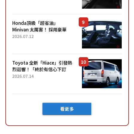
「專屬車色」與運動化「底盤
設定」！還配備專屬豪華...
Honda頂級「超省油」
Minivan 太厲害！ 採用豪華
「真皮座椅」與專屬「黑色內
2026.07.12
裝」！ 每公升可跑約20公里，
兼具優異節能表現與舒適
「三...
Toyota 全新「Hiace」引發熱
烈迴響！「終於有信心下訂
了！」「哪個等級交車最
2026.07.14
快？」討論不斷！但下訂後竟
然還要等「超過半年」才能交
車？...
看更多