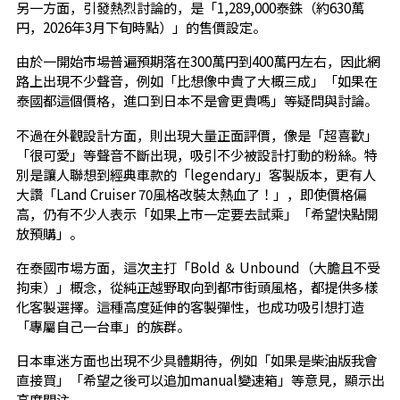
另一方面，引發熱烈討論的，是「1,289,000泰銖（約630萬
円，2026年3月下旬時點）」的售價設定。
由於一開始市場普遍預期落在300萬円到400萬円左右，因此網
路上出現不少聲音，例如「比想像中貴了大概三成」「如果在
泰國都這個價格，進口到日本不是會更貴嗎」等疑問與討論。
不過在外觀設計方面，則出現大量正面評價，像是「超喜歡」
「很可愛」等聲音不斷出現，吸引不少被設計打動的粉絲。特
別是讓人聯想到經典車款的「legendary」客製版本，更有人
大讚「Land Cruiser 70風格改裝太熱血了！」，即使價格偏
高，仍有不少人表示「如果上市一定要去試乘」「希望快點開
放預購」。
在泰國市場方面，這次主打「Bold ＆ Unbound（大膽且不受
拘束）」概念，從純正越野取向到都市街頭風格，都提供多樣
化客製選擇。這種高度延伸的客製彈性，也成功吸引想打造
「專屬自己一台車」的族群。
日本車迷方面也出現不少具體期待，例如「如果是柴油版我會
直接買」「希望之後可以追加manual變速箱」等意見，顯示出
高度關注。