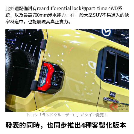
此外還配備附有rear differential lock的part-time 4WD系
統，以及最高700mm涉水能力，在一般大型SUV不易進入的狹
窄林道中，也能展現其真正實力。
トヨタ「ランドクルーザーFJ」がタイで発売！
發表的同時，也同步推出4種客製化版本