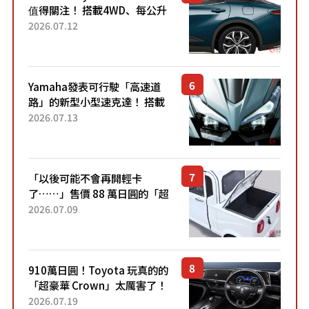
值得關注！ 搭載4WD、每公升
22.4公里低油耗表現超亮眼！
2026.07.12
配備豐富、超越售價水準，堪
稱高CP值代表的「...
Yamaha發表可行駛「高速道
路」的新型小型速克達！ 搭載
能享受超強勁「渦輪感」的動
2026.07.13
力系統！ 採用與高階「Super
Sport」車款相同的...
「以後可能不會再開輕卡
了……」售價 88 萬日圓的「超
迷你輕型貨車」引發兩極評
2026.07.09
價！「150 日圓就能跑 100 公
里！」「免驗車真的太棒
了！...
910萬日圓！Toyota 玩真的的
「超豪華 Crown」太厲害了！
採用由「匠人技藝」打造的
2026.07.19