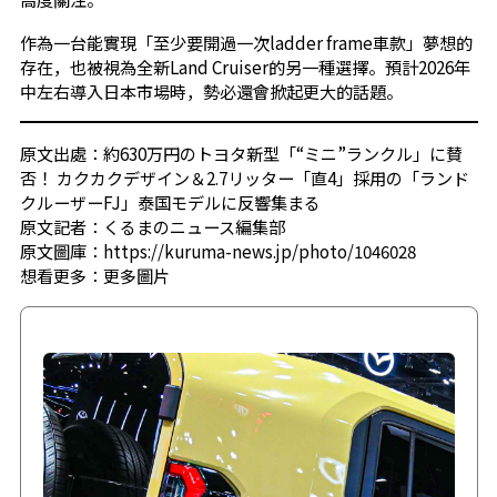
作為一台能實現「至少要開過一次ladder frame車款」夢想的
存在，也被視為全新Land Cruiser的另一種選擇。預計2026年
中左右導入日本市場時，勢必還會掀起更大的話題。
原文出處：約630万円のトヨタ新型「“ミニ”ランクル」に賛
否！ カクカクデザイン＆2.7リッター「直4」採用の「ランド
クルーザーFJ」泰国モデルに反響集まる
原文記者：くるまのニュース編集部
原文圖庫：https://kuruma-news.jp/photo/1046028
想看更多：
更多圖片