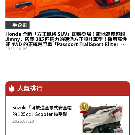
一手企劃
Honda 全新「方正風格 SUV」即將登場！離地高度超越
Jimny，搭載 285 匹馬力的硬派方正設計車型！採用高性
能 4WD 的正統越野車「Passport TrailSport Elite」究
竟是什麼樣的車？
2026-08-06
人氣排行
Suzuki「可放進全罩式安全帽
的 125cc」Scooter 備受矚
目！採用全新流線設計與各項
2026.07.20
升級，騎乘更加舒適！已陸續
開始出口的新款「B...