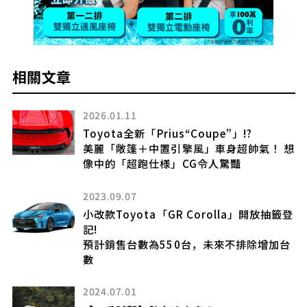
相關文章
2026.01.11
Toyota全新「Prius“Coupe”」!?
美麗「敞篷＋中置引擎風」車身超帥氣！ 想
奇
像中的「超跑仕様」CG令人驚豔
登
2023.09.07
小改款Toyota「GR Corolla」開放抽籤登
記!
這
預計銷售台數為550台，未來不排除增加台
數
已
2024.07.01
售的