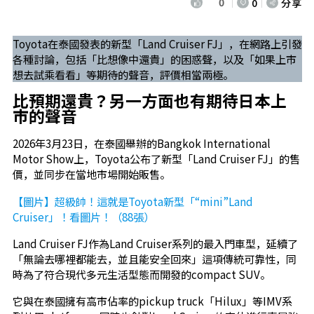
0
0
分享
Toyota在泰國發表的新型「Land Cruiser FJ」，在網路上引發
各種討論，包括「比想像中還貴」的困惑聲，以及「如果上市
想去試乘看看」等期待的聲音，評價相當兩極。
比預期還貴？另一方面也有期待日本上
市的聲音
2026年3月23日，在泰國舉辦的Bangkok International
Motor Show上，Toyota公布了新型「Land Cruiser FJ」的售
價，並同步在當地市場開始販售。
【圖片】超級帥！這就是Toyota新型「“mini”Land
Cruiser」！看圖片！（88張）
Land Cruiser FJ作為Land Cruiser系列的最入門車型，延續了
「無論去哪裡都能去，並且能安全回來」這項傳統可靠性，同
時為了符合現代多元生活型態而開發的compact SUV。
它與在泰國擁有高市佔率的pickup truck「Hilux」等IMV系