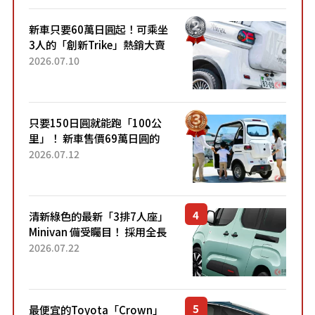
新車只要60萬日圓起！可乘坐
3人的「創新Trike」熱銷大賣
成為人氣車款！「養車成本真
2026.07.10
的超便宜！」「150日圓就能
跑100公里」「小朋友坐得...
只要150日圓就能跑「100公
里」！ 新車售價69萬日圓的
「3人座」Trike大受歡迎！ 順
2026.07.12
應時代需求，究竟為何能迅速
熱賣？
清新綠色的最新「3排7人座」
Minivan 備受矚目！ 採用全長
4.7公尺剛剛好的車身尺寸與
2026.07.22
「滑門」設計！ 還推出467萬
元日圓起的5人座版...
最便宜的Toyota「Crown」