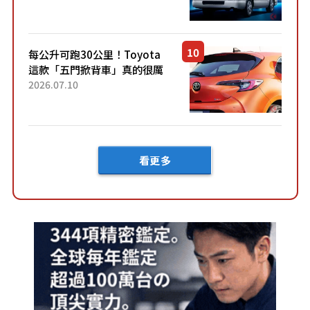
快？」討論不斷！但下訂後竟
然還要等「超過半年」才能交
車？...
每公升可跑30公里！Toyota
這款「五門掀背車」真的很厲
害！ 擁有全長4.3公尺的「剛剛
2026.07.10
好車身尺寸」，配備全面升
級！ 採Hybrid專屬設...
看更多