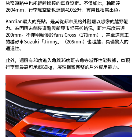
狹窄道路中也能輕鬆操控的車身設定。不僅如此，軸距達
2604mm，行李廂空間也達到410公升，實用性相當出色。
Kardian最大的亮點，是其從都市風格外觀難以想像的越野能
力。為因應未鋪裝道路與新興市場惡劣路況，離地高度高達
209mm。不僅明顯優於Yaris Cross（170mm），甚至連真正
的越野車Suzuki「Jimny」（205mm）也超越，具備驚人的
通過性。
此外，還擁有20度進入角與36度離去角等越野性能數據，車頂
行李架最高可承載80kg，展現相當完整的戶外實用能力。