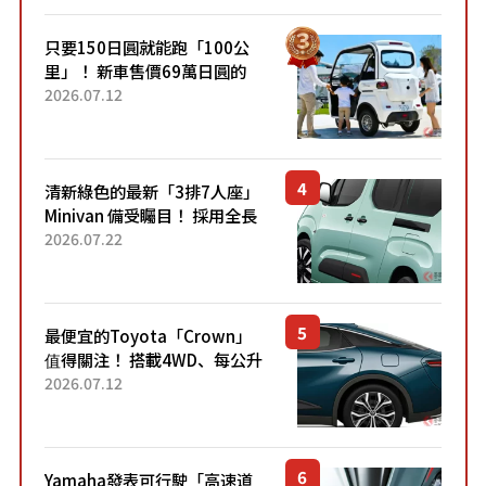
只要150日圓就能跑「100公
里」！ 新車售價69萬日圓的
「3人座」Trike大受歡迎！ 順
2026.07.12
應時代需求，究竟為何能迅速
熱賣？
清新綠色的最新「3排7人座」
Minivan 備受矚目！ 採用全長
4.7公尺剛剛好的車身尺寸與
2026.07.22
「滑門」設計！ 還推出467萬
元日圓起的5人座版...
最便宜的Toyota「Crown」
值得關注！ 搭載4WD、每公升
22.4公里低油耗表現超亮眼！
2026.07.12
配備豐富、超越售價水準，堪
稱高CP值代表的「...
Yamaha發表可行駛「高速道