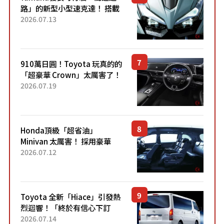
路」的新型小型速克達！ 搭載
能享受超強勁「渦輪感」的動
2026.07.13
力系統！ 採用與高階「Super
Sport」車款相同的...
910萬日圓！Toyota 玩真的的
「超豪華 Crown」太厲害了！
採用由「匠人技藝」打造的
2026.07.19
「專屬車色」與運動化「底盤
設定」！還配備專屬豪華...
Honda頂級「超省油」
Minivan 太厲害！ 採用豪華
「真皮座椅」與專屬「黑色內
2026.07.12
裝」！ 每公升可跑約20公里，
兼具優異節能表現與舒適
「三...
Toyota 全新「Hiace」引發熱
烈迴響！「終於有信心下訂
了！」「哪個等級交車最
2026.07.14