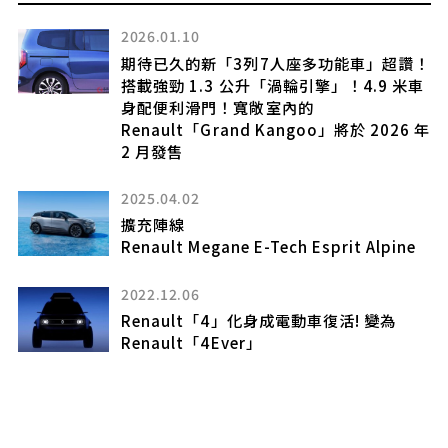
2026.01.10
期待已久的新「3列7人座多功能車」超讚！
搭載強勁 1.3 公升「渦輪引擎」！4.9 米車
迎
身配便利滑門！寬敞室內的
場
Renault「Grand Kangoo」將於 2026 年
2 月發售
2025.04.02
擴充陣線
6
Renault Megane E-Tech Esprit Alpine
一款
2022.12.06
Renault「4」化身成電動車復活! 變為
Renault「4Ever」
人