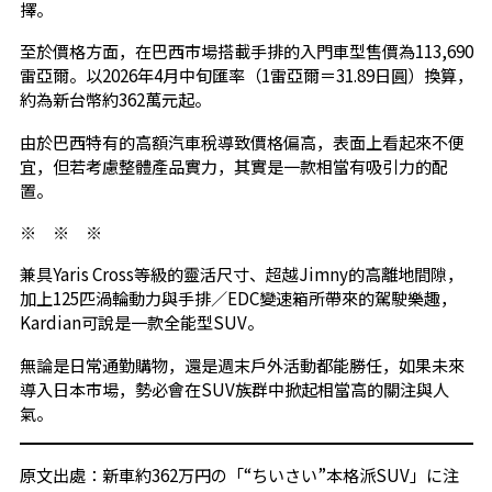
擇。
至於價格方面，在巴西市場搭載手排的入門車型售價為113,690
雷亞爾。以2026年4月中旬匯率（1雷亞爾＝31.89日圓）換算，
約為新台幣約362萬元起。
由於巴西特有的高額汽車稅導致價格偏高，表面上看起來不便
宜，但若考慮整體產品實力，其實是一款相當有吸引力的配
置。
※ ※ ※
兼具Yaris Cross等級的靈活尺寸、超越Jimny的高離地間隙，
加上125匹渦輪動力與手排／EDC變速箱所帶來的駕駛樂趣，
Kardian可說是一款全能型SUV。
無論是日常通勤購物，還是週末戶外活動都能勝任，如果未來
導入日本市場，勢必會在SUV族群中掀起相當高的關注與人
氣。
原文出處：新車約362万円の「“ちいさい”本格派SUV」に注