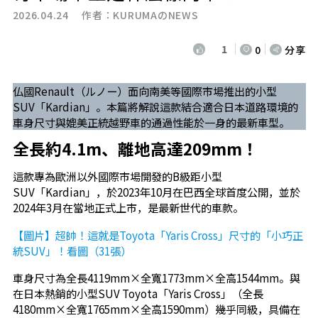
2026.04.24 作者：
KURUMAのNEWS
1
0
分享
仏國Renault（ルノー）面向南美等國際市場推出的小型
SUV「Kardian」。本篇將解說這款結合適合日本道路環境的
車身尺寸與媲美正統越野車的通過性能於一身的最新車型。
全長約4.1m、離地高達209mm！
這款專為歐洲以外國際市場開發的B級距小型
SUV「Kardian」，於2023年10月在巴西全球首度公開，並於
2024年3月在當地正式上市，是最新世代的車款。
【圖片】超帥！這就是Toyota「Yaris Cross」尺寸的「小巧正
統SUV」！看圖（31張）
車身尺寸為全長4119mm×全寬1773mm×全高1544mm。與
在日本熱銷的小型SUV Toyota「Yaris Cross」（全長
4180mm×全寬1765mm×全高1590mm）幾乎同級，具備在