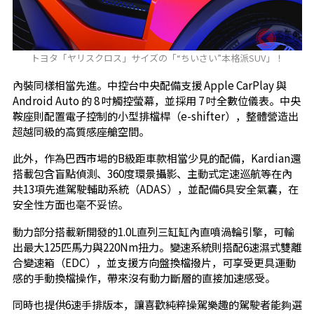
トヨタ「ヤリスクロス」サイズの「“ちいさい”本格派SUV」！
內裝同樣相當先進。中控台中央配備支援 Apple CarPlay 與
Android Auto 的 8 吋觸控螢幕，並採用 7 吋全數位儀表。中央
鞍座則配置電子控制的小型排檔桿（e-shifter），整體營造出
超越同級的高質感座艙空間。
此外，作為巴西市場的B級距車款相當少見的配備，Kardian還
搭載包含盲點偵測、360度環景攝影、主動式定速巡航等在內
共13項先進駕駛輔助系統（ADAS），並配備6具安全氣囊，在
安全性方面也毫不妥協。
動力部分搭載新開發的1.0L直列三缸缸內直噴渦輪引擎，可輸
出最大125匹馬力與220Nm扭力。變速系統則搭配6速濕式雙離
合變速箱（EDC），並支援方向盤換檔撥片，可享受更具運動
感的手動換檔操作，帶來沒有動力斷層的直接加速感受。
同時也提供6速手排版本，讓喜歡純粹操駕樂趣的駕駛者能夠選