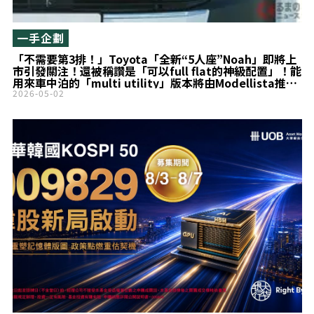
一手企劃
「不需要第3排！」Toyota「全新“5人座”Noah」即將上
市引發關注！還被稱讚是「可以full flat的神級配置」！能
用來車中泊的「multi utility」版本將由Modellista推
出！
2026-05-02