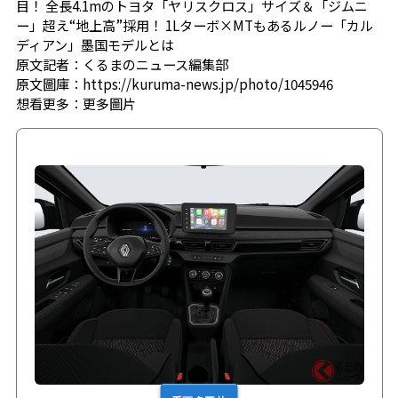
目！ 全長4.1mのトヨタ「ヤリスクロス」サイズ＆「ジムニ
ー」超え“地上高”採用！ 1Lターボ×MTもあるルノー「カル
ディアン」墨国モデルとは
原文記者：くるまのニュース編集部
原文圖庫：https://kuruma-news.jp/photo/1045946
想看更多：
更多圖片