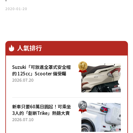
2020-01-20
人氣排行
Suzuki「可放進全罩式安全帽
的 125cc」Scooter 備受矚
目！採用全新流線設計與各項
2026.07.20
升級，騎乘更加舒適！已陸續
開始出口的新款「B...
新車只要60萬日圓起！可乘坐
3人的「創新Trike」熱銷大賣
成為人氣車款！「養車成本真
2026.07.10
的超便宜！」「150日圓就能
跑100公里」「小朋友坐得...