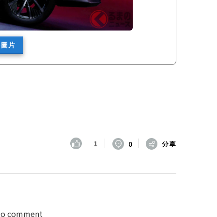
多圖片
1
0
分享
 to comment