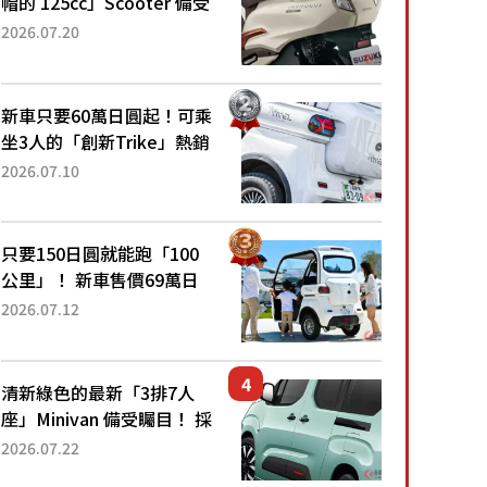
帽的 125cc」Scooter 備受
矚目！採用全新流線設計與
2026.07.20
各項升級，騎乘更加舒適！
已陸續開始出口的新款
「B...
新車只要60萬日圓起！可乘
坐3人的「創新Trike」熱銷
大賣成為人氣車款！「養車
2026.07.10
成本真的超便宜！」「150
日圓就能跑100公里」「小
朋友坐得...
只要150日圓就能跑「100
公里」！ 新車售價69萬日
圓的「3人座」Trike大受歡
2026.07.12
迎！ 順應時代需求，究竟
為何能迅速熱賣？
清新綠色的最新「3排7人
座」Minivan 備受矚目！ 採
用全長4.7公尺剛剛好的車
2026.07.22
身尺寸與「滑門」設計！