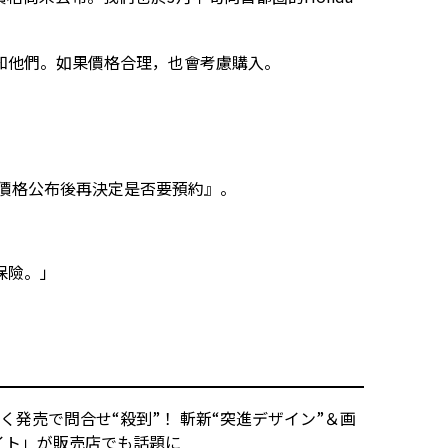
知他們。如果價格合理，也會考慮購入。
」
等價格公布後再決定是否要預約』。
保險。」
。
く発売で問合せ“殺到”！ 斬新“突進デザイン”＆画
イト」が販売店でも話題に