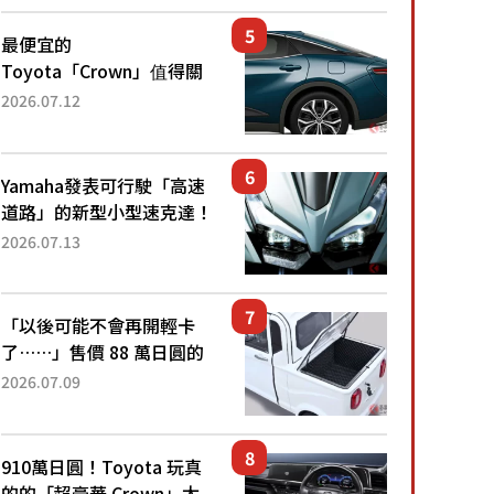
還推出467萬元日圓起的5
人座版...
最便宜的
Toyota「Crown」值得關
注！ 搭載4WD、每公升
2026.07.12
22.4公里低油耗表現超亮
眼！ 配備豐富、超越售價
水準，堪稱高CP值代表的
Yamaha發表可行駛「高速
「...
道路」的新型小型速克達！
搭載能享受超強勁「渦輪
2026.07.13
感」的動力系統！ 採用與
高階「Super Sport」車款
相同的...
「以後可能不會再開輕卡
了……」售價 88 萬日圓的
「超迷你輕型貨車」引發兩
2026.07.09
極評價！「150 日圓就能跑
100 公里！」「免驗車真的
太棒了！...
910萬日圓！Toyota 玩真
的的「超豪華 Crown」太