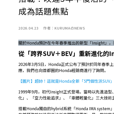
成為話題焦點
2026.04.23 作者：
KURUMAのNEWS
關於Honda預計在今年春季推出的新型「Insight
從「跨界SUV＋BEV」重新進化的Ins
2026年3月5日，Honda正式公布了預計於同年春季
應，我們也向首都圈的Honda經銷商進行了詢問。
【圖片】超帥！這就是Honda全新「5門個性派SUV
1999年9月，初代Insight正式登場。當時以先
化」、「空力性能追求」、「車體輕量化」三大技術
搭載Honda獨自的hybrid系統「Honda IMA 