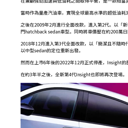
在兼顧強勁加速與低油耗之間取得平衡，是一款相當
當時作為量產汽油車，實現全球最高水準的超低油耗35k
之後在2009年2月進行全面改款，進入第2代。以「新時代c
門hatchback sedan車型。同時將車價壓在約200
2018年12月進入第3代全面改款，以「簡潔且不隨
以中型sedan的定位重新出發。
然而在上市6年後的2022年12月正式停產，Insigh
在約3年半之後，全新第4代Insight也即將再次登場。