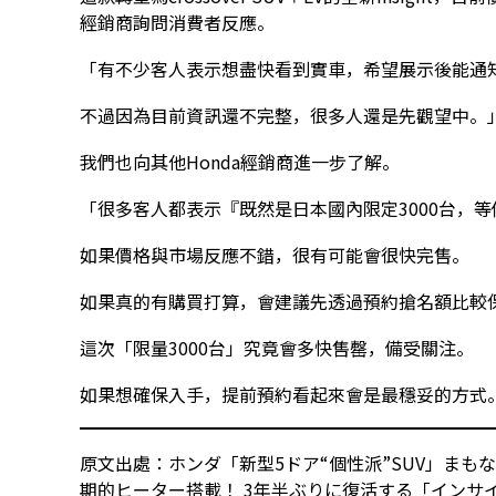
經銷商詢問消費者反應。
「有不少客人表示想盡快看到實車，希望展示後能通
不過因為目前資訊還不完整，很多人還是先觀望中。
我們也向其他Honda經銷商進一步了解。
「很多客人都表示『既然是日本國內限定3000台，
如果價格與市場反應不錯，很有可能會很快完售。
如果真的有購買打算，會建議先透過預約搶名額比較
這次「限量3000台」究竟會多快售罄，備受關注。
如果想確保入手，提前預約看起來會是最穩妥的方式
原文出處：ホンダ「新型5ドア“個性派”SUV」まもな
期的ヒーター搭載！ 3年半ぶりに復活する「インサ