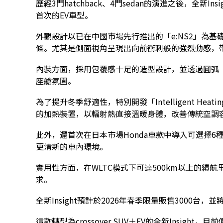
歷經3門hatchback、4門sedan的演進之後，全新Ins
首次的EV車型。
外觀設計以已在中國市場先行推出的「e:NS2」為
條。尤其是側面視角呈現出向前衝刺般的強烈動感，
內裝方面，採用包覆感十足的造型設計，並透過圓弧（
座艙氛圍。
為了提升冬季舒適性，特別開發「Intelligent Hea
的加熱裝置，以輻射熱直接溫暖身體，改善傳統空調
此外，還首次在日本市場Honda車款中導入可選擇6種香氛
更清新的車內環境。
實用性方面，在WLTC模式下可達500km以上的續
求。
全新Insight預計於2026年春季限量販售3000台，並
這款轉型為crossover SUV＋EV的全新Insigh