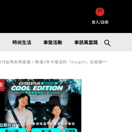
登入/註冊
訊
時尚生活
車聚活動
車訊風雲獎
搭載！睽違3年半復活的「Insight」在經銷據點也成為話題焦點