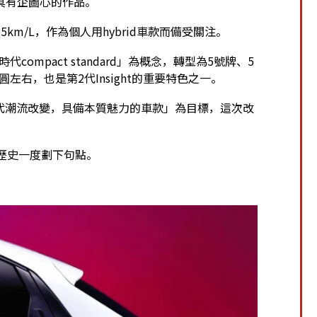
具有企圖心的作品。
m/L，作為個人用hybrid車款而備受關注。
ompact standard」為概念，轉型為5號牌、5
萬日圓左右，也是第2代Insight的重要特色之一。
時代潮流改變，具備本質魅力的車款」為目標，這次改
t的歷史一度劃下句點。