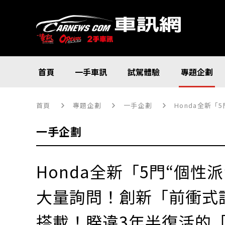
首頁
一手車訊
試駕體驗
專題企劃
首頁
專題企劃
一手企劃
Honda全新「5
一手企劃
Honda全新「5門“個性
大量詢問！創新「前衝式
搭載！睽違3年半復活的「I