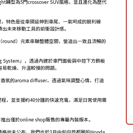
ight轉型為5門crossover SUV風格，並且進化為歷代
基礎，特色是從車頭延伸到車尾、一氣呵成的銳利線
帶出未來移動工具的前衛設計感。
round）元素串聯整體空間，營造出一致且流暢的
ting System」，透過內建於車門面板與中控下方飾板
容易乾燥、升溫較慢的問題。
的aroma diffuser，透過氣味調整心情，打造
航里程，並支援約40分鐘的快速充電，滿足日常使用需
將推出僅於online shop販售的專屬內裝版本。
t，目前價格尚未公布。我們也於3月中旬向首都圈的Honda