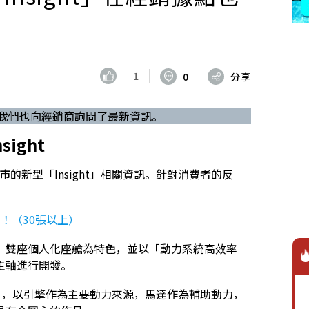
1
0
分享
」，我們也向經銷商詢問了最新資訊。
ight
上市的新型「Insight」相關資訊。針對消費者的反
」！（30張以上）
進造型、雙座個人化座艙為特色，並以「動力系統高效率
主軸進行開發。
system」，以引擎作為主要動力來源，馬達作為輔助動力，