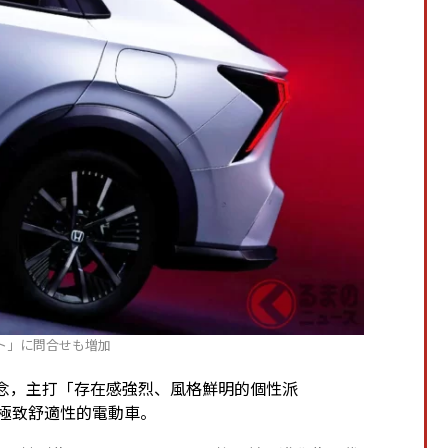
ト」に問合せも増加
」為核心概念，主打「存在感強烈、風格鮮明的個性派
個性與極致舒適性的電動車。