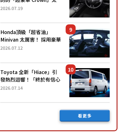
厲害了！採用由「匠人技
2026.07.19
藝」打造的「專屬車色」與
運動化「底盤設定」！還配
備專屬豪華...
Honda頂級「超省油」
Minivan 太厲害！ 採用豪華
「真皮座椅」與專屬「黑色
2026.07.12
內裝」！ 每公升可跑約20
公里，兼具優異節能表現與
舒適「三...
Toyota 全新「Hiace」引
發熱烈迴響！「終於有信心
下訂了！」「哪個等級交車
2026.07.14
最快？」討論不斷！但下訂
後竟然還要等「超過半年」
才能交車？...
看更多