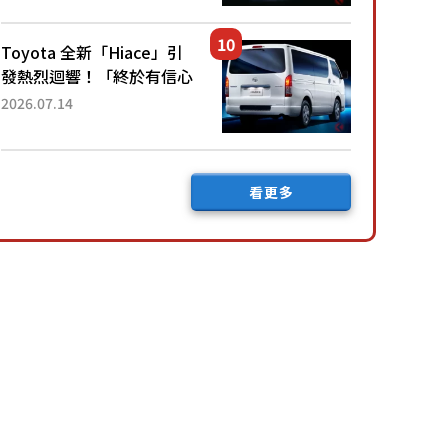
公里，兼具優異節能表現與
舒適「三...
Toyota 全新「Hiace」引
發熱烈迴響！「終於有信心
下訂了！」「哪個等級交車
2026.07.14
最快？」討論不斷！但下訂
後竟然還要等「超過半年」
才能交車？...
看更多