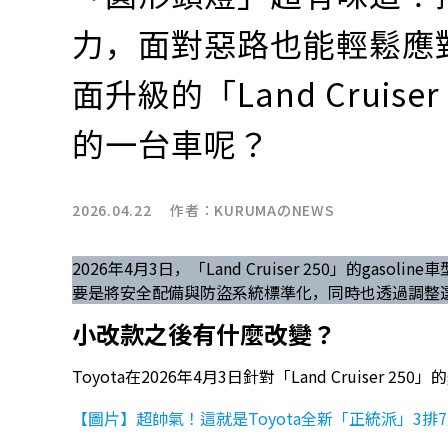
力，面對惡路也能輕鬆應
面升級的「Land Cruise
的一台車呢？
2026.04.22 作者：
KURUMAのNEWS
2026年4月3日，「Land Cruiser 250」的ga
要是將安全配備與防盜系統標準化，同時也透過調整
小改款之後有什麼改變？
Toyota在2026年4月3日針對「Land Cruiser 
【圖片】超帥氣！這就是Toyota全新「正統派」3排