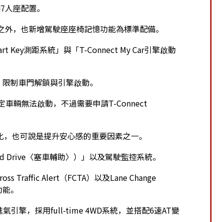
7人座配置。
整之外，也新增駕駛座座椅記憶功能為標準配備。
ey測距系統」與「T-Connect My Car引擎啟動
時，限制車門解鎖與引擎啟動。
鎖定車輛無法啟動，不過需要申請T-Connect
化，也可說是提升安心感的重要因素之一。
nced Drive〈塞車輔助〉）」以及駕駛監控系統。
affic Alert（FCTA）以及Lane Change
的功能。
引擎，採用full-time 4WD系統，並搭配6速AT變