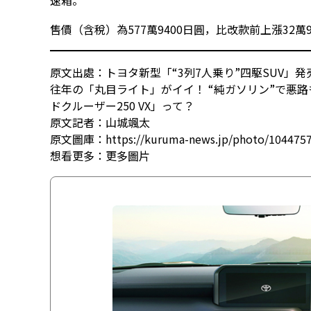
速箱。
售價（含稅）為577萬9400日圓，比改款前上漲32萬9
原文出處：トヨタ新型「“3列7人乗り”四駆SUV」発
往年の「丸目ライト」がイイ！ “純ガソリン”で悪
ドクルーザー250 VX」って？
原文記者：山城颯太
原文圖庫：https://kuruma-news.jp/photo/104475
想看更多：
更多圖片