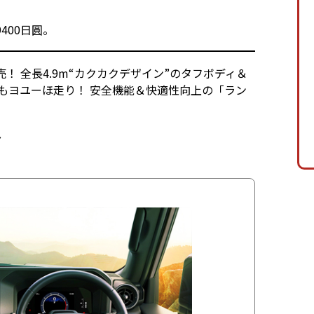
400日圓。
売！ 全長4.9m“カクカクデザイン”のタフボディ＆
路もヨユーほ走り！ 安全機能＆快適性向上の「ラン
7