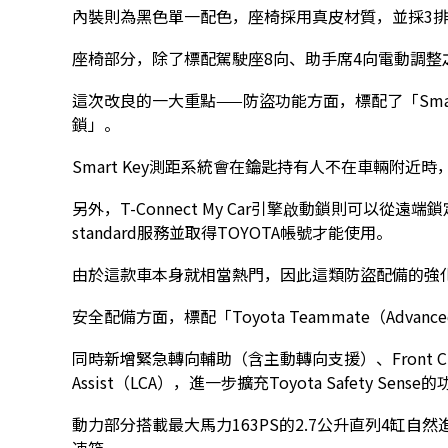
內裝則為黑色單一配色，座椅採用真皮材質，並採3排
座椅部分，除了標配駕駛座8向、助手席4向電動調
這次改良的一大重點——防盜功能方面，標配了「Smart K
鎖」。
Smart Key測距系統會在鑰匙持有人不在車輛附近
另外，T-Connect My Car引擎啟動鎖則可以從遠端
standard服務並取得TOYOTA帳號才能使用。
由於這款車本身就相當熱門，因此這類防盜配備的強
安全配備方面，標配「Toyota Teammate（Adva
同時新增緊急轉向輔助（含主動轉向支援）、Front Cross Tr
Assist（LCA），進一步擴充Toyota Safety Sense
動力部分搭載最大馬力163PS的2.7公升直列4缸自然進氣