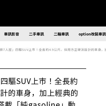
車訊影音
二手車訊
二輪車訊
option改裝車
」四驅SUV上市！全長約4.9公尺、採用方正硬派設計的車身，加上經典的「圓形頭燈」超有味道！搭載「純gasoline」動力，面對惡路
座」四驅SUV上市！全長約
設計的車身，加上經典的
「純gasoline」動