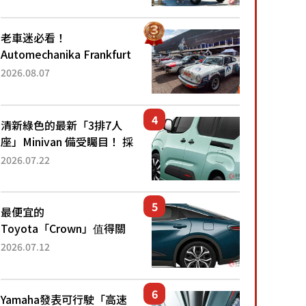
為何能迅速熱賣？
老車迷必看！
Automechanika Frankfurt
2026擴大經典車專區 1954
2026.08.07
年珍稀古董車現場修復
清新綠色的最新「3排7人
座」Minivan 備受矚目！ 採
用全長4.7公尺剛剛好的車
2026.07.22
身尺寸與「滑門」設計！
還推出467萬元日圓起的5
人座版...
最便宜的
Toyota「Crown」值得關
注！ 搭載4WD、每公升
2026.07.12
22.4公里低油耗表現超亮
眼！ 配備豐富、超越售價
水準，堪稱高CP值代表的
Yamaha發表可行駛「高速