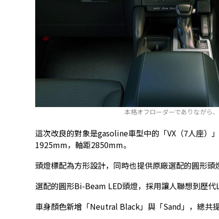
本格オフローダーでありながら
這次改良的對象是gasoline車型中的「VX（7人座）
1925mm，軸距2850mm。
頭燈標配為方形設計，同時也提供原廠選配的圓形頭
選配的圓形Bi-Beam LED頭燈，採用讓人聯想到歷代L
車身顏色新增「Neutral Black」與「Sand」，總