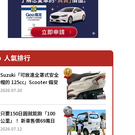
人氣排行
Suzuki「可放進全罩式安全
帽的 125cc」Scooter 備受
矚目！採用全新流線設計與
2026.07.20
各項升級，騎乘更加舒適！
已陸續開始出口的新款
「B...
只要150日圓就能跑「100
公里」！ 新車售價69萬日
圓的「3人座」Trike大受歡
2026.07.12
迎！ 順應時代需求，究竟