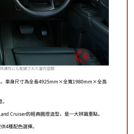
、快適性にも配慮された室内空間
」。車身尺寸為全長4925mm×全寬1980mm×全高
燈。
and Cruiser的經典圓燈造型，是一大辨識重點。
共提供4種配色選擇。