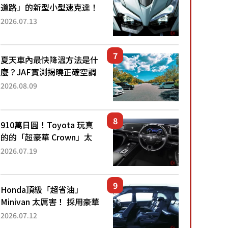
「...
道路」的新型小型速克達！
搭載能享受超強勁「渦輪
2026.07.13
感」的動力系統！ 採用與
高階「Super Sport」車款
相同的...
夏天車內最快降溫方法是什
麼？JAF實測揭曉正確空調
使用方式
2026.08.09
910萬日圓！Toyota 玩真
的的「超豪華 Crown」太
厲害了！採用由「匠人技
2026.07.19
藝」打造的「專屬車色」與
運動化「底盤設定」！還配
備專屬豪華...
Honda頂級「超省油」
Minivan 太厲害！ 採用豪華
「真皮座椅」與專屬「黑色
2026.07.12
內裝」！ 每公升可跑約20