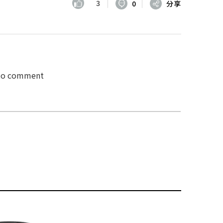
3
0
分享
 to comment