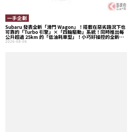
一手企劃
Subaru 發表全新「滑門 Wagon」！搭載在惡劣路況下也
可靠的「Turbo 引擎」×「四輪驅動」系統！同時推出每
公升超過 25km 的「低油耗車型」！小巧好操控的全新
Stella 登場！
2026-08-06