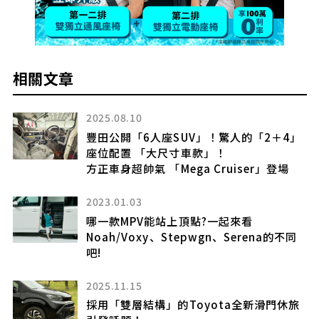
相關文章
2025.08.10
門
豐田公開「6人座SUV」！驚人的「2＋4」
的
座位配置 「大尺寸車款」！
方正車身超帥氣 「Mega Cruiser」登場
2023.01.03
！車
哪一款MPV能站上頂點?一起來看
Noah/Voxy、Stepwgn、Serena的不同
和
吧!
信
2025.11.15
採用「雙層結構」的Toyota全新滑門休旅