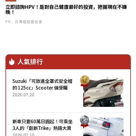
立即諮詢HPV！是對自己健康最好的投資，把握現在不嫌
晚！
PR．台灣癌症基金會
人氣排行
Suzuki「可放進全罩式安全帽
的 125cc」Scooter 備受矚
目！採用全新流線設計與各項
2026.07.20
升級，騎乘更加舒適！已陸續
開始出口的新款「B...
新車只要60萬日圓起！可乘坐
3人的「創新Trike」熱銷大賣
成為人氣車款！「養車成本真
2026.07.10