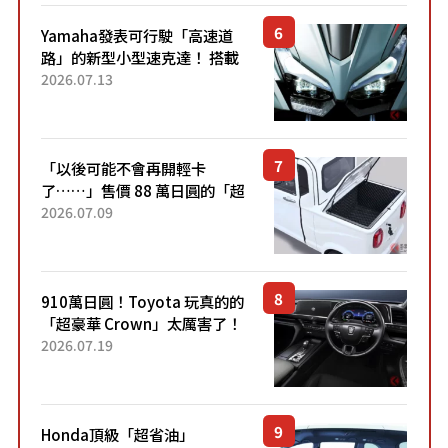
Yamaha發表可行駛「高速道
路」的新型小型速克達！ 搭載
能享受超強勁「渦輪感」的動
2026.07.13
力系統！ 採用與高階「Super
Sport」車款相同的...
「以後可能不會再開輕卡
了……」售價 88 萬日圓的「超
迷你輕型貨車」引發兩極評
2026.07.09
價！「150 日圓就能跑 100 公
里！」「免驗車真的太棒
了！...
910萬日圓！Toyota 玩真的的
「超豪華 Crown」太厲害了！
採用由「匠人技藝」打造的
2026.07.19
「專屬車色」與運動化「底盤
設定」！還配備專屬豪華...
Honda頂級「超省油」