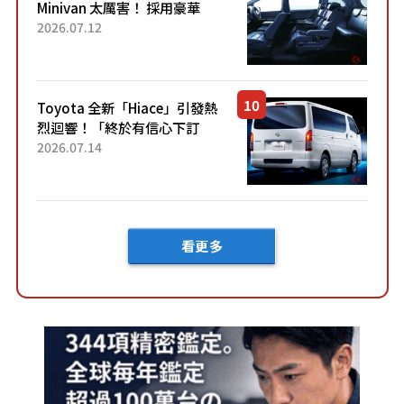
Minivan 太厲害！ 採用豪華
「真皮座椅」與專屬「黑色內
2026.07.12
裝」！ 每公升可跑約20公里，
兼具優異節能表現與舒適
「三...
Toyota 全新「Hiace」引發熱
烈迴響！「終於有信心下訂
了！」「哪個等級交車最
2026.07.14
快？」討論不斷！但下訂後竟
然還要等「超過半年」才能交
車？...
看更多