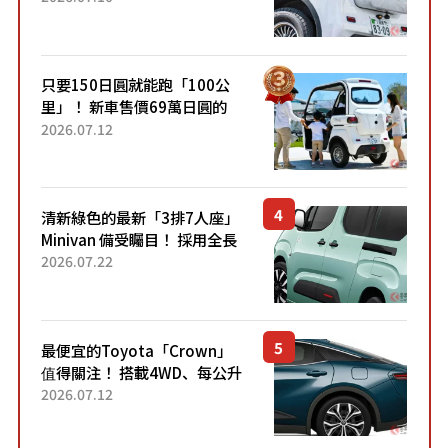
的超便宜！」「150日圓就能
跑100公里」「小朋友坐得...
只要150日圓就能跑「100公
里」！ 新車售價69萬日圓的
「3人座」Trike大受歡迎！ 順
2026.07.12
應時代需求，究竟為何能迅速
熱賣？
清新綠色的最新「3排7人座」
Minivan 備受矚目！ 採用全長
4.7公尺剛剛好的車身尺寸與
2026.07.22
「滑門」設計！ 還推出467萬
元日圓起的5人座版...
最便宜的Toyota「Crown」
值得關注！ 搭載4WD、每公升
22.4公里低油耗表現超亮眼！
2026.07.12
配備豐富、超越售價水準，堪
稱高CP值代表的「...