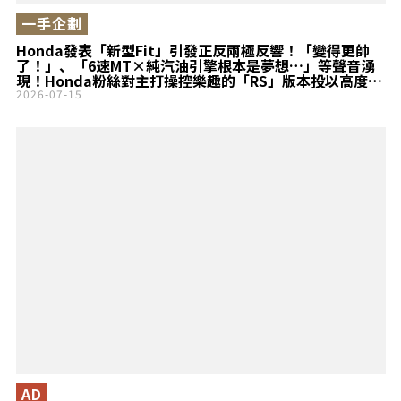
一手企劃
Honda發表「新型Fit」引發正反兩極反響！「變得更帥
了！」、「6速MT×純汽油引擎根本是夢想…」等聲音湧
現！Honda粉絲對主打操控樂趣的「RS」版本投以高度關
注，究竟原因是什麼？
2026-07-15
AD