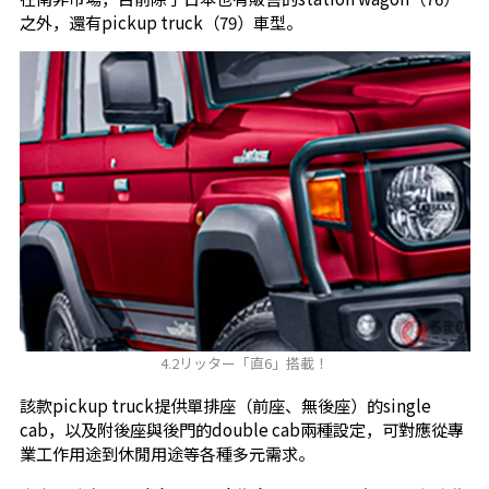
之外，還有pickup truck（79）車型。
4.2リッター「直6」搭載！
該款pickup truck提供單排座（前座、無後座）的single
cab，以及附後座與後門的double cab兩種設定，可對應從專
業工作用途到休閒用途等各種多元需求。