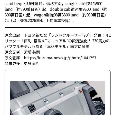
sand beige共6種選擇。價格方面，single cab從84萬900
land（約790萬日圓）起，double cab從94萬9800 land（約
890萬日圓）起，wagon則從98萬8800 land（約930萬日圓）
起（以上皆為2026年4月上旬匯率換算）。
原文出處：トヨタ新たな「ランドクルーザー“70”」発表！ 4.2
リッター「直6」搭載＆“マニュアル”の設定強化！ 230馬力の
パワフルモデルもある「本格モデル」南アに登場
原文記者：近藤 英嗣
原文圖庫：https://kuruma-news.jp/photo/1041757
想看更多：
更多圖片