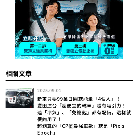
相關文章
2025.09.01
夏
新車只要99萬日圓就能坐「4個人」！
豐田這台「超便宜的轎車」超有吸引力！
連「冷氣」、「免鑰匙」都有配備，這樣就
很夠用了！
超划算的「CP值最強車款」就是「Pixis
時
Epoch」
，