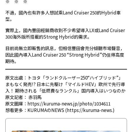
※ ※ ※
不過，國內也有許多人想試乘Land Cruiser 250的Hybrid車
型。
實際上，國內豐田經銷商收到不少希望導入LX或Land Cruiser
300海外版所搭載的Strong Hybrid的需求。
目前尚無立即販售的訊息，但相信豐田會充分傾聽市場聲音，
因此國內導入Land Cruiser 250 “Strong Hybrid”仍值得高度
期待。
原文出處：
トヨタ「ランドクルーザー250“ハイブリッド”」
まもなく発売!? 日本に先駆け「マイルドHEV」欧州で先行導
入！ 期待される「低燃費なランクル」国内導入はいつなのか
原文記者：
赤羽馬
原文圖庫：
https://kuruma-news.jp/photo/1034611
想看更多：
KURUMAのNEWS (https://kuruma-news.)