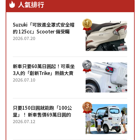
人氣排行
Suzuki「可放進全罩式安全帽
的 125cc」Scooter 備受矚
目！採用全新流線設計與各項
2026.07.20
升級，騎乘更加舒適！已陸續
開始出口的新款「B...
新車只要60萬日圓起！可乘坐
3人的「創新Trike」熱銷大賣
成為人氣車款！「養車成本真
2026.07.10
的超便宜！」「150日圓就能
跑100公里」「小朋友坐得...
只要150日圓就能跑「100公
里」！ 新車售價69萬日圓的
「3人座」Trike大受歡迎！ 順
2026.07.12
應時代需求，究竟為何能迅速
熱賣？