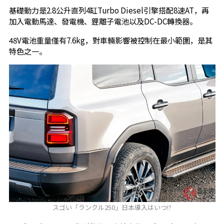
基礎動力是2.8公升直列4缸Turbo Diesel引擎搭配8速AT，再
加入電動馬達、發電機、鋰離子電池以及DC-DC轉換器。
48V電池重量僅有7.6kg，對車輛影響被控制在最小範圍，是其
特色之一。
スゴい「ランクル250」日本導入はいつ!?