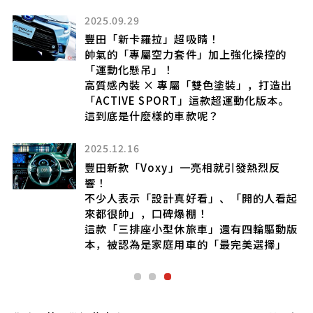
2025.09.29
豐田「新卡羅拉」超吸睛！
帥氣的「專屬空力套件」加上強化操控的
「運動化懸吊」！
出
高質感內裝 × 專屬「雙色塗裝」，打造出
續進
「ACTIVE SPORT」這款超運動化版本。
這到底是什麼樣的車款呢？
2025.12.16
豐田新款「Voxy」一亮相就引發熱烈反
響！
不少人表示「設計真好看」、「開的人看起
來都很帥」，口碑爆棚！
這款「三排座小型休旅車」還有四輪驅動版
本，被認為是家庭用車的「最完美選擇」