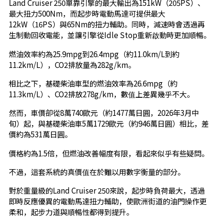
Land Cruiser 250單靠引擎的最大輸出為151kW（205PS）、
最大扭力500Nm，而起步時電動馬達可提供最大
12kW（16PS）與65Nm的扭力輔助。同時，減速時會透過再
生制動回收電能，並讓引擎從Idle Stop重新啟動時更加順暢。
燃油效率約為25.9mpg到26.4mpg（約11.0km/L到約
11.2km/L），CO2排放量為282g/km。
相比之下，基礎柴油車型的燃油效率為26.6mpg（約
11.3km/L）、CO2排放278g/km，數值上差異幾乎不大。
然而，車價卻從8萬740歐元（約1477萬日圓，2026年3月中
旬）起，與基礎柴油車5萬1729歐元（約946萬日圓）相比，差
價約為531萬日圓。
價格約為1.5倍，但燃油改善幅度有限，看起來似乎有些疑問。
不過，這套系統的真價值在於難以用數字衡量的部分。
對於重量級的Land Cruiser 250來說，起步時負荷最大，透過
即時反應優異的電動馬達扭力輔助，使歐洲街道的油門操作更
柔和，起步力道與順暢性都得到提升。