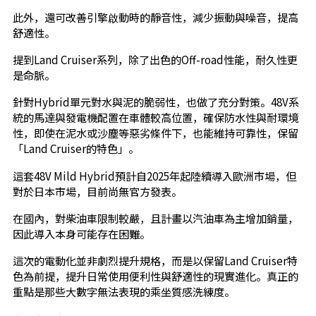
此外，還可改善引擎啟動時的靜音性，減少振動與噪音，提高
舒適性。
提到Land Cruiser系列，除了出色的Off-road性能，耐久性更
是命脈。
針對Hybrid單元對水與泥的脆弱性，也做了充分對策。48V系
統的馬達與發電機配置在車體較高位置，確保防水性與耐環境
性，即使在泥水或沙塵等惡劣條件下，也能維持可靠性，保留
「Land Cruiser的特色」。
這套48V Mild Hybrid預計自2025年起陸續導入歐洲市場，但
對於日本市場，目前尚無官方發表。
在國內，對柴油車限制較嚴，且計畫以汽油車為主增加銷量，
因此導入本身可能存在困難。
這次的電動化並非劇烈提升規格，而是以保留Land Cruiser特
色為前提，提升日常使用便利性與舒適性的現實進化。真正的
重點是那些大數字無法表現的乘坐質感洗練度。