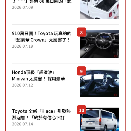
了……」售價 88 萬日圓的「超
迷你輕型貨車」引發兩極評
2026.07.09
價！「150 日圓就能跑 100 公
里！」「免驗車真的太棒
了！...
910萬日圓！Toyota 玩真的的
「超豪華 Crown」太厲害了！
採用由「匠人技藝」打造的
2026.07.19
「專屬車色」與運動化「底盤
設定」！還配備專屬豪華...
Honda頂級「超省油」
Minivan 太厲害！ 採用豪華
「真皮座椅」與專屬「黑色內
2026.07.12
裝」！ 每公升可跑約20公里，
兼具優異節能表現與舒適
「三...
Toyota 全新「Hiace」引發熱
烈迴響！「終於有信心下訂
了！」「哪個等級交車最
2026.07.14
快？」討論不斷！但下訂後竟