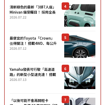
清新綠色的最新「3排7人座」
Minivan 備受矚目！ 採用全長
4.7公尺剛剛好的車身尺寸與
2026.07.22
「滑門」設計！ 還推出467萬
元日圓起的5人座版...
最便宜的Toyota「Crown」
值得關注！ 搭載4WD、每公升
22.4公里低油耗表現超亮眼！
2026.07.12
配備豐富、超越售價水準，堪
稱高CP值代表的「...
Yamaha發表可行駛「高速道
路」的新型小型速克達！ 搭載
能享受超強勁「渦輪感」的動
2026.07.13
力系統！ 採用與高階「Super
Sport」車款相同的...
「以後可能不會再開輕卡