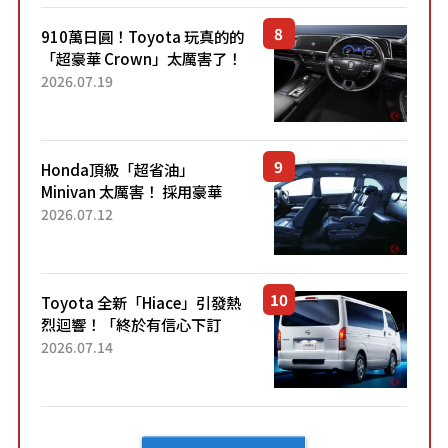
了！...
910萬日圓！Toyota 玩真的的
「超豪華 Crown」太厲害了！
採用由「匠人技藝」打造的
2026.07.19
「專屬車色」與運動化「底盤
設定」！還配備專屬豪華...
Honda頂級「超省油」
Minivan 太厲害！ 採用豪華
「真皮座椅」與專屬「黑色內
2026.07.12
裝」！ 每公升可跑約20公里，
兼具優異節能表現與舒適
「三...
Toyota 全新「Hiace」引發熱
烈迴響！「終於有信心下訂
了！」「哪個等級交車最
2026.07.14
快？」討論不斷！但下訂後竟
然還要等「超過半年」才能交
車？...