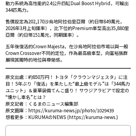
動力系統為高性能的2.4公升四缸Dual Boost Hybrid，可輸出
344匹馬力。
售價設定為202,170沙烏地阿拉伯里亞爾（約日幣849萬元，
2026年3月上旬匯率），比下位的Premium車型高出35,880里
亞爾（約日幣151萬元，同期匯率）。
五年後復活的Crown Majesta，在沙烏地阿拉伯市場以與一般
Crown Crossover不同的定位，作為最高級車型，向富裕族群
展現其獨特的地位與尊榮感。
原文出處：
約850万円！ トヨタ「クラウンマジェスタ」に注
目！ 5年ぶり「復活」を果たした“最上級モデル”は「344馬力
ユニット」＆豪華装備てんこ盛り！ サウジアラビアで設定の
“懐かし車名”とは？
原文記者：
くるまのニュース編集部
原文圖庫：
https://kuruma-news.jp/photo/1029439
想看更多：
KURUMAのNEWS (https://kuruma-news.)