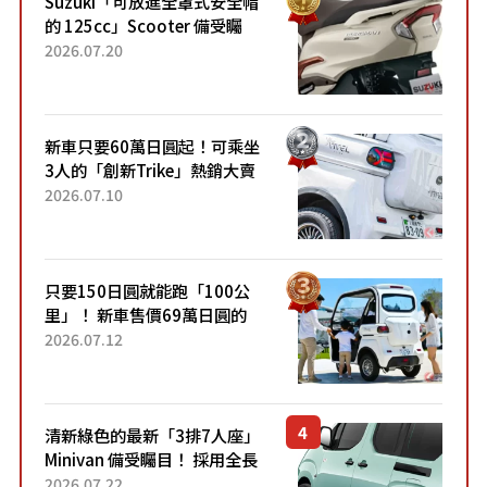
Suzuki「可放進全罩式安全帽
的 125cc」Scooter 備受矚
目！採用全新流線設計與各項
2026.07.20
升級，騎乘更加舒適！已陸續
開始出口的新款「B...
新車只要60萬日圓起！可乘坐
3人的「創新Trike」熱銷大賣
成為人氣車款！「養車成本真
2026.07.10
的超便宜！」「150日圓就能
跑100公里」「小朋友坐得...
只要150日圓就能跑「100公
里」！ 新車售價69萬日圓的
「3人座」Trike大受歡迎！ 順
2026.07.12
應時代需求，究竟為何能迅速
熱賣？
清新綠色的最新「3排7人座」
Minivan 備受矚目！ 採用全長
4.7公尺剛剛好的車身尺寸與
2026.07.22