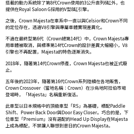
搭載的動力系統除了第8代Crown使用的3公升直列6缸外，也
提供在Royal Saloon G採用的V型8缸引擎。
之後，Crown Majesta在車系中一直以與Celsior和Crown不同
的定位存在，透過V8引擎與專屬車體實現差異化。
不過在最終型第6代（Crown總第14代）中，Crown Majesta專
用車體被取消，與標準第14代Crown的設計差異大幅縮小，V8
引擎也不再配置，Majesta的特色逐漸消失。
2018年，隨著第14代Crown停產，Crown Majesta也被正式廢
止。
五年後的2023年，隨著第16代Crown系列陸續在各地販售，
Crown Crossover（當地名稱：Crown）在沙烏地阿拉伯市場
登場時，「Majesta」名稱重新復活。
此車型以日本規格中的頂級車型「RS」為基礎，標配Paddle
Shift、Power Back Door與Door Easy Closer。巧合的是，下
位車型「Premium」沒有選配的Head Up Display在Majesta
上成為標配，不禁讓人聯想到昔日的Crown Majesta。