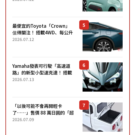
「滑門」設計！ 還推出467萬
元日圓起的5人座版...
最便宜的Toyota「Crown」
值得關注！ 搭載4WD、每公升
22.4公里低油耗表現超亮眼！
2026.07.12
配備豐富、超越售價水準，堪
稱高CP值代表的「...
Yamaha發表可行駛「高速道
路」的新型小型速克達！ 搭載
能享受超強勁「渦輪感」的動
2026.07.13
力系統！ 採用與高階「Super
Sport」車款相同的...
「以後可能不會再開輕卡
了……」售價 88 萬日圓的「超
迷你輕型貨車」引發兩極評
2026.07.09
價！「150 日圓就能跑 100 公
里！」「免驗車真的太棒