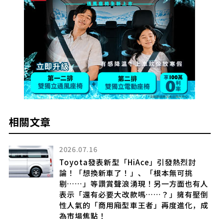
相關文章
2026.07.16
7公
Toyota發表新型「HiAce」引發熱烈討
極
論！「想換新車了！」、「根本無可挑
款
剔……」等讚賞聲浪湧現！另一方面也有人
表示「還有必要大改款嗎……？」擁有壓倒
性人氣的「商用廂型車王者」再度進化，成
為市場焦點！