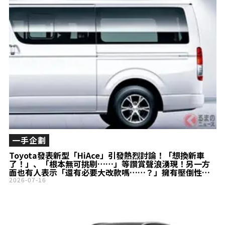
一手企劃
Toyota發表新型「HiAce」引發熱烈討論！「想換新車
了！」、「根本無可挑剔……」等讚賞聲浪湧現！另一方
面也有人表示「還有必要大改款嗎……？」擁有壓倒性人
氣的「商用廂型車王者」再度進化，成為市場焦點！
2026-07-16