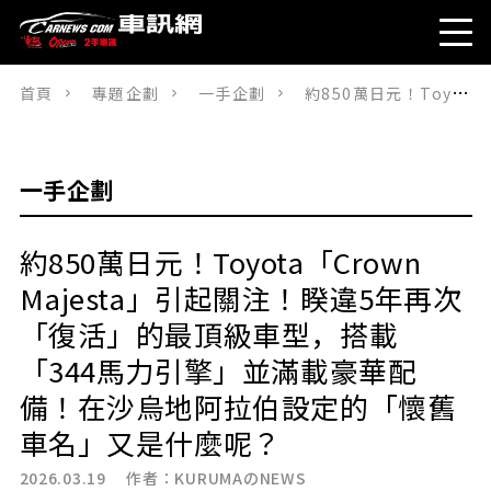
首頁
專題企劃
一手企劃
約850萬日元！Toyota「Crown Majesta」引起關注！睽違5年再次「復活」的最頂級車型，搭載「344馬力引擎」並滿載豪華配備！在沙烏地阿拉伯設定的「懷舊車名」又是什麼呢？
一手企劃
約850萬日元！Toyota「Crown
Majesta」引起關注！睽違5年再次
「復活」的最頂級車型，搭載
「344馬力引擎」並滿載豪華配
備！在沙烏地阿拉伯設定的「懷舊
車名」又是什麼呢？
2026.03.19 作者：
KURUMAのNEWS