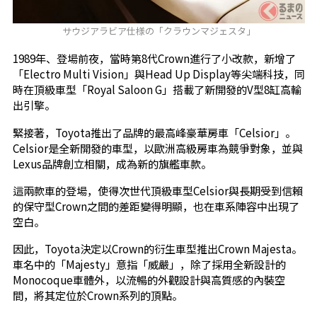
サウジアラビア仕様の「クラウンマジェスタ」
1989年、登場前夜，當時第8代Crown進行了小改款，新增了
「Electro Multi Vision」與Head Up Display等尖端科技，同
時在頂級車型「Royal Saloon G」搭載了新開發的V型8缸高輸
出引擎。
緊接著，Toyota推出了品牌的最高峰豪華房車「Celsior」。
Celsior是全新開發的車型，以歐洲高級房車為競爭對象，並與
Lexus品牌創立相關，成為新的旗艦車款。
這兩款車的登場，使得次世代頂級車型Celsior與長期受到信賴
的保守型Crown之間的差距變得明顯，也在車系陣容中出現了
空白。
因此，Toyota決定以Crown的衍生車型推出Crown Majesta。
車名中的「Majesty」意指「威嚴」，除了採用全新設計的
Monocoque車體外，以流暢的外觀設計與高質感的內裝空
間，將其定位於Crown系列的頂點。