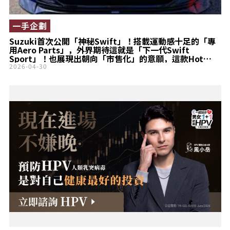
一手企劃
Suzuki首次公開「神秘Swift」！搭載運動感十足的「專
用Aero Parts」，外界期待這就是「下一代Swift
Sport」！也展現出朝向「市售化」的意願，這款Hot
Hatch「Aero Concept」到底是什麼？
2026-04-30