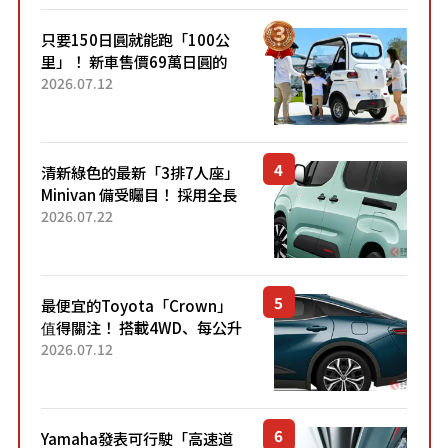
只要150日圓就能跑「100公
里」！ 新車售價69萬日圓的
「3人座」Trike大受歡迎！ 順
2026.07.12
應時代需求，究竟為何能迅速
熱賣？
清新綠色的最新「3排7人座」
Minivan 備受矚目！ 採用全長
4.7公尺剛剛好的車身尺寸與
2026.07.22
「滑門」設計！ 還推出467萬
元日圓起的5人座版...
最便宜的Toyota「Crown」
值得關注！ 搭載4WD、每公升
22.4公里低油耗表現超亮眼！
2026.07.12
配備豐富、超越售價水準，堪
稱高CP值代表的「...
Yamaha發表可行駛「高速道