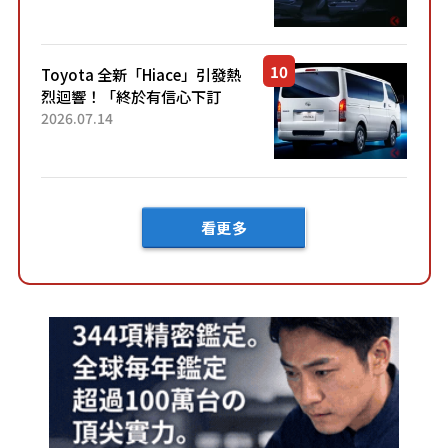
裝」！ 每公升可跑約20公里，
兼具優異節能表現與舒適
「三...
Toyota 全新「Hiace」引發熱
烈迴響！「終於有信心下訂
了！」「哪個等級交車最
2026.07.14
快？」討論不斷！但下訂後竟
然還要等「超過半年」才能交
車？...
看更多