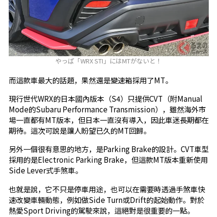
やっぱ「WRX STI」にはMTがないと！
而這款車最大的話題，果然還是變速箱採用了MT。
現行世代WRX的日本國內版本（S4）只提供CVT（附Manual
Mode的Subaru Performance Transmission），雖然海外市
場一直都有MT版本，但日本一直沒有導入，因此車迷長期都在
期待。這次可說是讓人盼望已久的MT回歸。
另外一個很有意思的地方，是Parking Brake的設計。CVT車型
採用的是Electronic Parking Brake，但這款MT版本重新使用
Side Lever式手煞車。
也就是說，它不只是停車用途，也可以在需要時透過手煞車快
速改變車輛動態，例如做Side Turn或Drift的起始動作。對於
熱愛Sport Driving的駕駛來說，這絕對是很重要的一點。