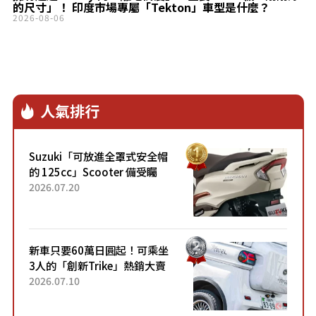
的尺寸」！ 印度市場專屬「Tekton」車型是什麼？
2026-08-06
人氣排行
Suzuki「可放進全罩式安全帽
的 125cc」Scooter 備受矚
目！採用全新流線設計與各項
2026.07.20
升級，騎乘更加舒適！已陸續
開始出口的新款「B...
新車只要60萬日圓起！可乘坐
3人的「創新Trike」熱銷大賣
成為人氣車款！「養車成本真
2026.07.10
的超便宜！」「150日圓就能
跑100公里」「小朋友坐得...