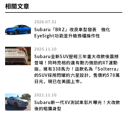
相關文章
2026.07.31
關
Subaru「BRZ」改良車型發表 強化
EyeSight功能並升級換檔操作性
本
成
2025.11.10
Subaru全新SUV歷經三年重大改款後震撼
登場！同時亮相的還有動力強勁的XT運動
版，擁有338馬力！這款名為「Solterra」
的SUV採用閃耀的六星設計，售價約570萬
性
日元，現已在美國上市。
計
2021.11.10
Subaru新一代XV測試車影片曝光！大改款
後的粗獷身型
引發