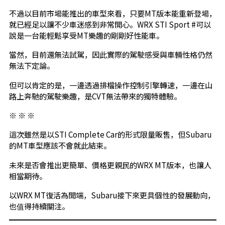
不過以目前市場能推出的車型來看，只要MT版本能重新登場，
就已經足以讓不少車迷感到非常開心。WRX STI Sport #可以
說是一台能輕鬆享受MT樂趣的剛剛好性能車。
當然，目前還無法試駕，因此實際的駕駛感受與車輛性格仍然
無法下定論。
但可以肯定的是，一邊透過排檔操作控制引擎轉速，一邊在山
路上奔馳的駕駛樂趣，是CVT無法帶來的獨特體驗。
※ ※ ※
這次雖然是以STI Complete Car的形式限量販售，但Subaru
的MT車型應該不會就此結束。
未來是否會推出更簡單、價格更親民的WRX MT版本，也讓人
相當期待。
以WRX MT復活為開端，Subaru接下來更具個性的發展動向，
也值得持續關注。