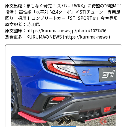
原文出處：
まもなく発売！ スバル「WRX」に待望の“6速MT”
復活！ 高性能「水平対向2.4ターボ」×STIチューン「専用足
回り」採用！ コンプリートカー「STI SPORT＃」今春登場
原文記者：
赤羽馬
原文圖庫：
https://kuruma-news.jp/photo/1027436
想看更多：
KURUMAのNEWS (https://kuruma-news.)