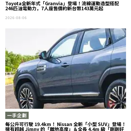
Toyota全新年式「Granvia」登場！流線運動造型搭配
246匹油電動力，7人座售價約新台幣143萬元起
2026-08-06
一手企劃
每公升可行駛 19.4km！ Nissan 全新「小型 SUV」登場！
擁有超越 Jimny 的「離地高度」＆全長 4.4m 級「剛剛好