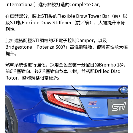
International）進行調校打造的Complete Car。
在車體部分，裝上STI製的Flexible Draw Tower Bar（前）以
及STI製Flexible Draw Stiffener（前／後），大幅提升車身
剛性。
此外還搭配經STI調校的ZF電子控制Damper，以及
Bridgestone「Potenza S007」高性能輪胎，使彎道性能大幅
提升。
煞車系統也進行強化，採用金色塗裝十分醒目的Brembo 18吋
前6活塞對向、後2活塞對向煞車卡鉗，並搭配Drilled Disc
Rotor，整體規格相當硬派。