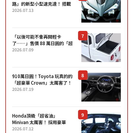
路」的新型小型速克達！ 搭載
能享受超強勁「渦輪感」的動
2026.07.13
力系統！ 採用與高階「Super
Sport」車款相同的...
「以後可能不會再開輕卡
了……」售價 88 萬日圓的「超
迷你輕型貨車」引發兩極評
2026.07.09
價！「150 日圓就能跑 100 公
里！」「免驗車真的太棒
了！...
910萬日圓！Toyota 玩真的的
「超豪華 Crown」太厲害了！
採用由「匠人技藝」打造的
2026.07.19
「專屬車色」與運動化「底盤
設定」！還配備專屬豪華...
Honda頂級「超省油」
Minivan 太厲害！ 採用豪華
「真皮座椅」與專屬「黑色內
2026.07.12