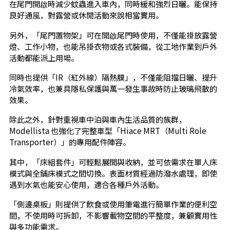
在尾門開啟時減少蚊蟲進入車內，同時緩和強烈日曬。能保持
良好通風，對露營或休閒活動來說相當實用。
另外，「尾門置物架」可在開啟尾門時使用，不僅能掛放露營
燈、工作小物，也能吊掛衣物或各式裝備，從工地作業到戶外
活動都能派上用場。
同時也提供「IR（紅外線）隔熱膜」，不僅能阻擋日曬、提升
冷氣效率，也兼具隱私保護與萬一發生事故時防止玻璃飛散的
效果。
除此之外，針對重視車中泊與車內生活品質的族群，
Modellista 也強化了完整車型「Hiace MRT（Multi Role
Transporter）」的專用配件陣容。
其中，「床組套件」可輕鬆展開與收納，並可依需求在單人床
模式與全鋪床模式之間切換。表面材質經過防潑水處理，即使
遇到水氣也能安心使用，適合各種戶外活動。
「側邊桌板」則提供了飲食或使用筆電進行簡單作業的便利空
間，不使用時可拆卸，不影響載物空間的平整度，兼顧實用性
與多功能需求。