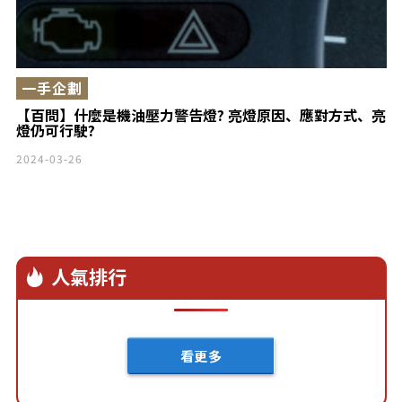
一手企劃
【百問】什麼是機油壓力警告燈? 亮燈原因、應對方式、亮
燈仍可行駛?
2024-03-26
人氣排行
看更多