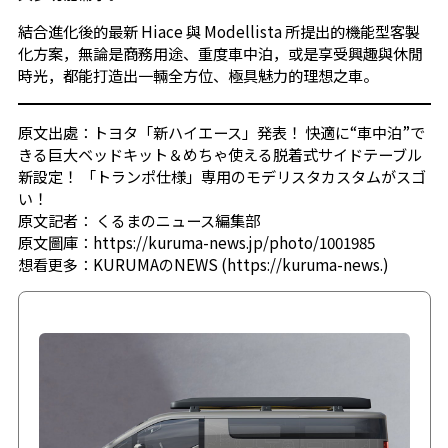
結合進化後的最新 Hiace 與 Modellista 所提出的機能型客製
化方案，無論是商務用途、重度車中泊，或是享受興趣與休閒
時光，都能打造出一輛全方位、極具魅力的理想之車。
原文出處：
トヨタ「新ハイエース」発表！ 快適に“車中泊”で
きる巨大ベッドキット＆めちゃ使える脱着式サイドテーブル
新設定！ 「トランポ仕様」専用のモデリスタカスタムがスゴ
い！
原文記者：
くるまのニュース編集部
原文圖庫：
https://kuruma-news.jp/photo/1001985
想看更多：
KURUMAのNEWS (https://kuruma-news.)