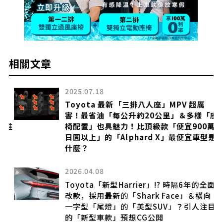
相關文章
2025.07.18
Toyota 最新「三排八人座」MPV 超厲
暴
害！最省油「每公升約20公里」＆多樣「座
還推
椅配置」也具魅力！比頂級款「便宜900萬
日圓以上」的「Alphard X」最便宜車型是
什麼？
2026.04.08
Toyota「新型Harrier」!? 時隔6年的全面
改款，採用最新的「Shark Face」＆橫向
列
一字型「尾燈」的「美型SUV」？引人注目
的「新型車款」預想CG公開