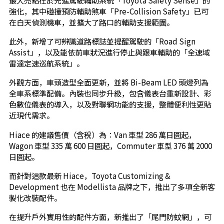
強化，其中碰撞預防輔助煞車「Pre-Collision Safety」已可
在白天偵測機車，並擴大了路口的輔助支援範圍。
此外，新增了可辨識道路標誌並提醒駕駛的「Road Sign
Assist」，以及能依前車狀況進行停止與跟車輔助的「全速域
雷達定速巡航系統」。
外觀方面，車頭造型全面更新，並將 Bi-Beam LED 頭燈列為
全車系標準配備。內裝也同步升級，包含儀表台重新設計、彩
色數位儀表的導入，以及對聯網功能的支援，整體便利性更貼
近現代需求。
Hiace 的建議售價（含稅）為：Van 車型 286 萬日圓起，
Wagon 車型 335 萬 600 日圓起，Commuter 車型 376 萬 2000
日圓起。
而針對這款最新 Hiace，Toyota Customizing &
Development 也在 Modellista 品牌之下，推出了多項全新客
製化改裝配件。
在提升戶外實用性的配件方面，新推出了「尾門防蚊網」，可