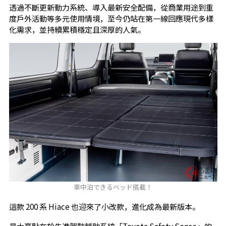
透過不斷更新動力系統、導入最新安全配備，從商業用途到重
度戶外活動等多元使用情境，至今仍站在第一線回應現代多樣
化需求，並持續累積穩定且深厚的人氣。
車中泊できるベッド搭載！
這款 200 系 Hiace 也迎來了小改款，進化成為最新版本。
最大亮點在於先進駕駛輔助系統「Toyota Safety Sense」的