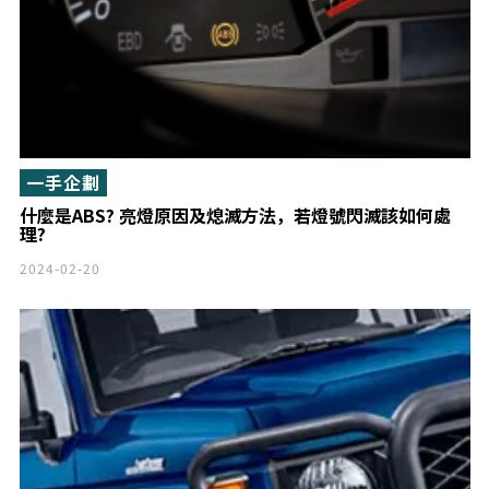
一手企劃
什麼是ABS? 亮燈原因及熄滅方法，若燈號閃滅該如何處
理?
2024-02-20