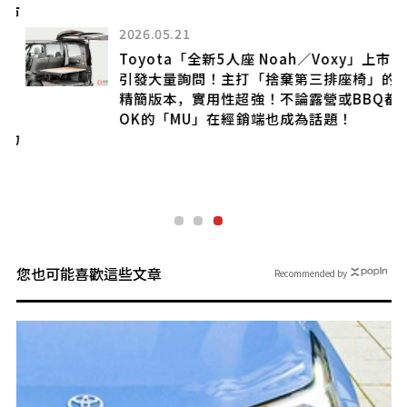
國市
2026.05.21
Toyota「全新5人座 Noah／Voxy」上市
引發大量詢問！主打「捨棄第三排座椅」的
烈
精簡版本，實用性超強！不論露營或BBQ都
人
OK的「MU」在經銷端也成為話題！
力
版
您也可能喜歡這些文章
Recommended by