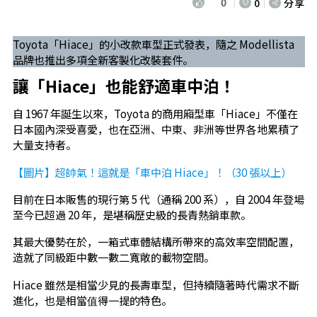
0
0
分享
Toyota「Hiace」的小改款車型正式發表，隨之 Modellista
品牌也推出多項全新客製化改裝套件。
讓「Hiace」也能舒適車中泊！
自 1967 年誕生以來，Toyota 的商用廂型車「Hiace」不僅在
日本國內深受喜愛，也在亞洲、中東、非洲等世界各地累積了
大量支持者。
【圖片】超帥氣！這就是「車中泊 Hiace」！（30 張以上）
目前在日本販售的現行第 5 代（通稱 200 系），自 2004 年登場
至今已超過 20 年，是堪稱歷史級的長青熱銷車款。
其最大優勢在於，一箱式車體結構所帶來的高效率空間配置，
造就了同級距中數一數二寬敞的載物空間。
Hiace 雖然是相當少見的長壽車型，但持續隨著時代需求不斷
進化，也是相當值得一提的特色。