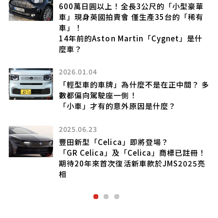
」
600萬日圓以上！全長3公尺的「小型豪華
用
車」現身英國拍賣會 僅生產35台的「稀有
車」！
14年前的Aston Martin「Cygnet」是什
麼車？
2026.01.04
「輕型車的車牌」為什麼不是在正中間？ 多
是
數都偏向駕駛座一側！
「小車」才有的意外原因是什麼？
2025.06.23
能
豐田新型「Celica」即將登場？
「GR Celica」及「Celica」商標已註冊！
對
期待20年來首次復活新車款於JMS2025亮
相