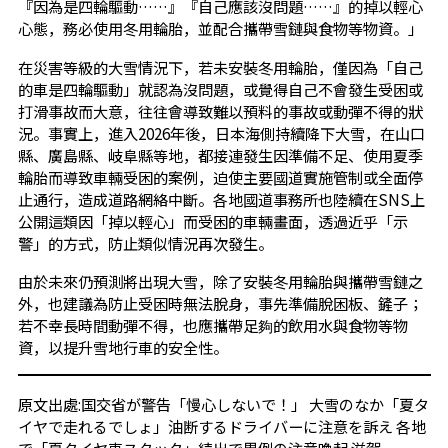
『因為是四輪驅動……』『自己應該沒問題……』的掉以輕心
心態，務必使用冬用輪胎，並配合攜帶雪鏈與食物等物資。」
在災害等級的大雪情況下，若未安裝冬用輪胎，僅因為「自己
的車是四輪驅動」就認為沒問題，或覺得自己不會發生受困或
打滑事故而大意，往往會導致難以預料的事故或動彈不得的狀
況。事實上，進入2026年後，日本海側持續降下大雪，在山口
縣、廣島縣、岐阜縣等地，都接連發生因準備不足、使用夏季
輪胎而導致車輛受困的案例，迫使主要國道實施管制或全面停
止通行，造成道路網絡中斷。各地國道事務所也陸續在SNS上
公開這類因「掉以輕心」而受困的車輛畫面，透過近乎「示
警」的方式，防止類似情況再次發生。
由於未來仍預測將出現大雪，除了安裝冬用輪胎與攜帶雪鏈之
外，也建議為防止受困時無法脫身，事先準備脫困板、鏟子；
若不幸長時間動彈不得，也應攜帶足夠的飲用水與食物等物
資，以提升雪地行車的安全性。
原文出處:
国交省が警告「慢心しないで！」 大雪のなか「夏タ
イヤで走れるでしょ」油断するドライバーに注意を訴え 各地
で「夏タイヤ車スタック」続出で異例の注意喚起 滋賀