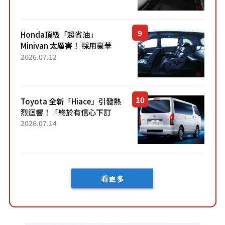
「專屬車色」與運動化「底盤
設定」！還配備專屬豪華...
Honda頂級「超省油」
Minivan 太厲害！ 採用豪華
「真皮座椅」與專屬「黑色內
2026.07.12
裝」！ 每公升可跑約20公里，
兼具優異節能表現與舒適
「三...
Toyota 全新「Hiace」引發熱
烈迴響！「終於有信心下訂
了！」「哪個等級交車最
2026.07.14
快？」討論不斷！但下訂後竟
然還要等「超過半年」才能交
車？...
看更多