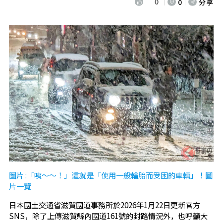
0
0
分享
圖片 :「咦～～！」這就是「使用一般輪胎而受困的車輛」！圖
片一覽
日本國土交通省滋賀國道事務所於2026年1月22日更新官方
SNS，除了上傳滋賀縣內國道161號的封路情況外，也呼籲大