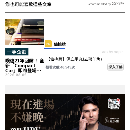
您也可能喜歡這些文章
Recommended by
PR
仙桃牌
一手企劃
ads by popIn
【仙桃牌】保血平丸(去羚羊角)
睽違21年回歸！ 全
新「Compact
深入了解
觀看次數 46,545次
Car」即將登場！
搭載「190匹馬
2026-08-06
力」動力系統＆流
線車身，實現「史
上最高效率」！ 全
新 Audi「A2 e-
tron」預計於
2026年秋季在德國
全球首度公開