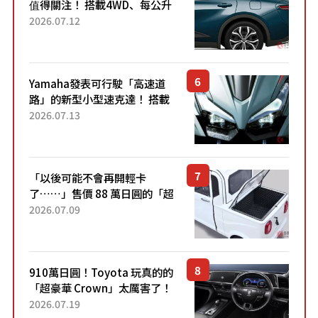
值得關注！ 搭載4WD、每公升
22.4公里低油耗表現超亮眼！
2026.07.12
配備豐富、超越售價水準，堪
稱高CP值代表的「...
Yamaha發表可行駛「高速道
路」的新型小型速克達！ 搭載
能享受超強勁「渦輪感」的動
2026.07.13
力系統！ 採用與高階「Super
Sport」車款相同的...
「以後可能不會再開輕卡
了……」售價 88 萬日圓的「超
迷你輕型貨車」引發兩極評
2026.07.09
價！「150 日圓就能跑 100 公
里！」「免驗車真的太棒
了！...
910萬日圓！Toyota 玩真的的
「超豪華 Crown」太厲害了！
採用由「匠人技藝」打造的
2026.07.19