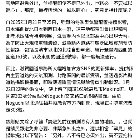
雪地區避免外出，並提醒即使不得已外出，也務必「不要掉以
輕心」。那麼，這裡所說的「掉以輕心」，究竟是指什麼呢？
自2025年1月21日至25日，強烈的冬季型氣壓配置持續影響，
日本海側從北日本到西日本一帶，連平地都預測會出現積雪。
北陸地區降雪特別明顯，滋賀縣內也以北部為中心出現大雪。
為了防止大規模車輛滯留，滋賀縣內道路在廣泛區域實施預防
性封路，包括長濱市以北的北陸自動車道、繞行琵琶湖西側的
國道161號，以及東側的國道8號等，都一度無法通行。
因此，滋賀國道事務所大幅增加官方SNS的更新頻率，提供縣
內主要道路的天氣預測、封路區間的最新資訊，並透過影片與
道路攝影機畫面，即時傳達降雪情況與除雪車出動狀況。1月
22日22時的貼文中，便上傳了國道161號高島市Makino町、與
國道303號分岐點的Noguchi交叉路口的封路畫面。由於
Noguchi以北通往福井縣敦賀市方向封閉，現場正引導車流改
走303號。
該則貼文除了呼籲「請避免前往預測將有大雪的地區」，也就
是請民眾避免非必要、非緊急外出之外，還以相當「罕見」的
措辭提出以下警告：「另外，若不得已必須外出，請不要抱持