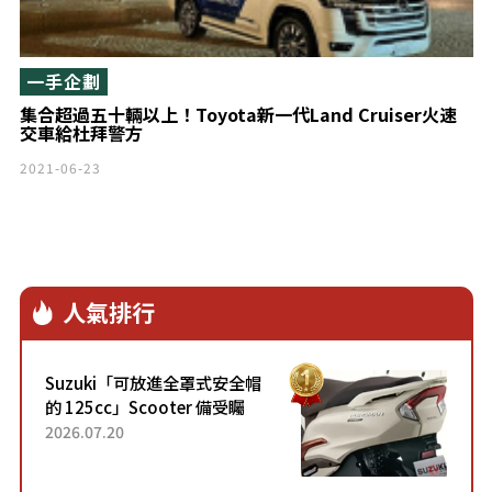
一手企劃
集合超過五十輛以上！Toyota新一代Land Cruiser火速
交車給杜拜警方
2021-06-23
人氣排行
Suzuki「可放進全罩式安全帽
的 125cc」Scooter 備受矚
目！採用全新流線設計與各項
2026.07.20
升級，騎乘更加舒適！已陸續
開始出口的新款「B...