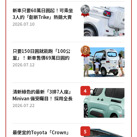
新車只要60萬日圓起！可乘坐
3人的「創新Trike」熱銷大賣
成為人氣車款！「養車成本真
2026.07.10
的超便宜！」「150日圓就能
跑100公里」「小朋友坐得...
只要150日圓就能跑「100公
里」！ 新車售價69萬日圓的
「3人座」Trike大受歡迎！ 順
2026.07.12
應時代需求，究竟為何能迅速
熱賣？
清新綠色的最新「3排7人座」
Minivan 備受矚目！ 採用全長
4.7公尺剛剛好的車身尺寸與
2026.07.22
「滑門」設計！ 還推出467萬
元日圓起的5人座版...
最便宜的Toyota「Crown」