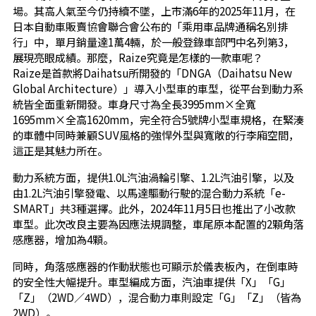
場。其高人氣至今仍持續不墜，上市滿6年的2025年11月，在
日本自動車販賣協會聯合會公布的「乘用車品牌通稱名別排
行」中，單月銷量達1萬4輛，於一般登錄車部門中名列第3，
展現亮眼成績。那麼，Raize究竟是怎樣的一款車呢？
Raize是首款將Daihatsu所開發的「DNGA（Daihatsu New
Global Architecture）」導入小型車的車型，從平台到動力系
統皆全面重新開發。車身尺寸為全長3995mm×全寬
1695mm×全高1620mm，完全符合5號牌小型車規格，在緊湊
的車體中同時兼顧SUV風格的強悍外型與寬敞的行李廂空間，
這正是其魅力所在。
動力系統方面，提供1.0L汽油渦輪引擎、1.2L汽油引擎，以及
由1.2L汽油引擎發電、以馬達驅動行駛的混合動力系統「e-
SMART」共3種選擇。此外，2024年11月5日也推出了小改款
車型。此次改良主要為因應法規調整，車尾原本配置的2顆角落
感應器，增加為4顆。
同時，角落感應器的作動狀態也可顯示於儀表板內，在倒車時
的安全性大幅提升。車型編成方面，汽油車提供「X」「G」
「Z」（2WD／4WD），混合動力車則設定「G」「Z」（皆為
2WD）。