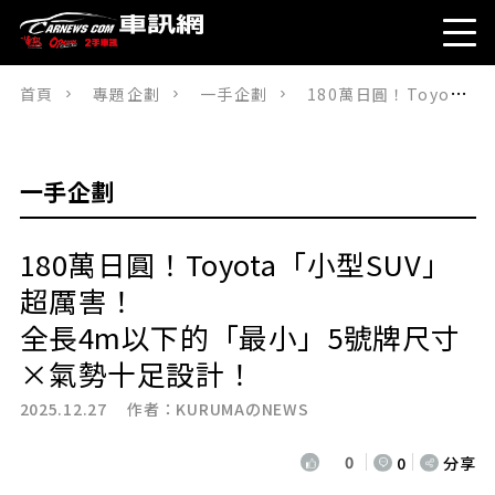
首頁
專題企劃
一手企劃
180萬日圓！Toyota「小型SUV」超厲害！ 全長4m以下的「最小」5號牌尺寸×氣勢十足設計！
一手企劃
180萬日圓！Toyota「小型SUV」
超厲害！
全長4m以下的「最小」5號牌尺寸
×氣勢十足設計！
2025.12.27 作者：
KURUMAのNEWS
0
0
分享