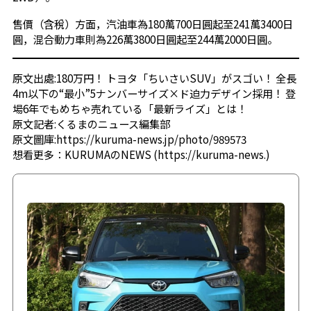
售價（含稅）方面，汽油車為180萬700日圓起至241萬3400日
圓，混合動力車則為226萬3800日圓起至244萬2000日圓。
原文出處:
180万円！ トヨタ「ちいさいSUV」がスゴい！ 全長
4m以下の“最小”5ナンバーサイズ×ド迫力デザイン採用！ 登
場6年でもめちゃ売れている「最新ライズ」とは！
原文記者:くるまのニュース編集部
原文圖庫:
https://kuruma-news.jp/photo/989573
想看更多：
KURUMAのNEWS
(
https://kuruma-news.
)