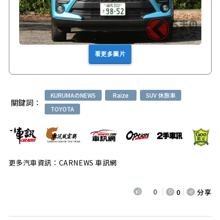
看更多圖片
KURUMAのNEWS
Raize
SUV 休旅車
關鍵詞：
TOYOTA
更多汽車資訊：CARNEWS 車訊網
0
0
分享