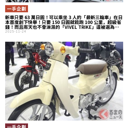
一手企劃
新車只要 63 萬日圓！可以乘坐 3 人的「最新三輪車」在日
本首度創下快舉！只要 150 日圓就能跑 100 公里，超級省
錢！而且雨天也不會淋濕的「VIVEL TRIKE」還被選為
「故鄉納稅回饋品」！￼￼￼
2025-11-24
一手企劃