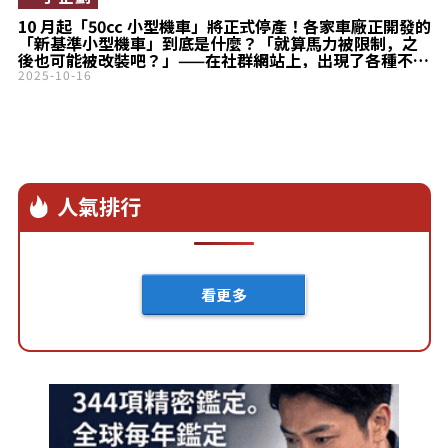
10 月起「50cc 小型機車」將正式停產！各家車廠正開發的
「新基準小型機車」到底是什麼？「就算馬力被限制，之
後也可能被改裝吧？」——在社群網站上，出現了各種不同
的擔憂聲音
2025-10-16
人氣排行
看更多