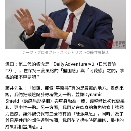
チーフ・プロダクト・スペシャリストの藤井康輔氏
塚田：第二代的概念是「Daily Adventure♯2（日常冒險
#2）」，在保持三菱風格的「堅固感」與「可愛感」之間，拿
捏的確不容易吧？
藤井先生：「沒錯，那個“平衡感”真的是最難的地方。舉例來
說，我們把頭燈設計得稍微大一點，並讓Dynamic
Shield（動感盾形格柵）與車身融為一體，讓整體比初代更柔
和、更中性一點。另一方面，我們又在車身的角色線條上強調
力量感，讓外觀仍保有三菱特有的『硬派氣息』。同時，為了
與日產共用的部件達到協調，我們花了很多時間細修，最後的
成果我相當滿意。」