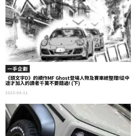
一手企劃
《頭文字D》的續作MF Ghost登場人物及賽車總整理!從中
途才加入的讀者千萬不要錯過! (下)
2023-04-11