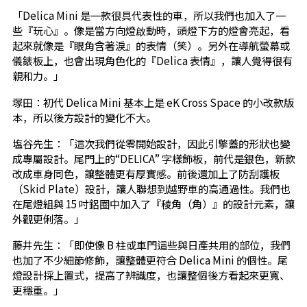
「Delica Mini 是一款很具代表性的車，所以我們也加入了一
些『玩心』。像是當方向燈啟動時，頭燈下方的燈會亮起，看
起來就像是『眼角含著淚』的表情（笑）。另外在導航螢幕或
儀錶板上，也會出現角色化的『Delica 表情』，讓人覺得很有
親和力。」
塚田：初代 Delica Mini 基本上是 eK Cross Space 的小改款版
本，所以後方設計的變化不大。
塩谷先生：「這次我們從零開始設計，因此引擎蓋的形狀也變
成專屬設計。尾門上的“DELICA” 字樣飾板，前代是銀色，新款
改成車身同色，讓整體更有厚實感。前後還加上了防刮護板
（Skid Plate）設計，讓人聯想到越野車的高通過性。我們也
在尾燈組與 15 吋鋁圈中加入了『稜角（角）』的設計元素，讓
外觀更俐落。」
藤井先生：「即使像 B 柱或車門這些與日產共用的部位，我們
也加了不少細節修飾，讓整體更符合 Delica Mini 的個性。尾
燈設計採上置式，提高了辨識度，也讓整個後方看起來更寬、
更穩重。」