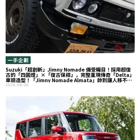
一手企劃
Suzuki「超創新」Jimny Nomade 備受矚目！採用超復
古的「四圓燈」×「復古保桿」，完整重現傳奇「Delta」
車頭造型！「Jimny Nomade Almata」帥到讓人移不開
目光！
2026-08-06