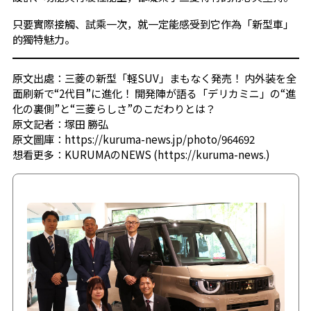
只要實際接觸、試乘一次，就一定能感受到它作為「新型車」
的獨特魅力。
原文出處：
三菱の新型「軽SUV」まもなく発売！ 内外装を全
面刷新で“2代目”に進化！ 開発陣が語る「デリカミニ」の“進
化の裏側”と“三菱らしさ”のこだわりとは？
原文記者：
塚田 勝弘
原文圖庫：
https://kuruma-news.jp/photo/964692
想看更多：
KURUMAのNEWS (https://kuruma-news.)