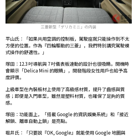
三菱新型「デリカミニ」の内装
平山氏：「如果共用空調的控制板，駕駛座就只能操作到不太
方便的位置。作為『四輪驅動的三菱』，我們特別講究駕駛模
式操作的舒適性。」
塚田：12.3 吋導航與 7 吋儀表板連動的設計也很吸睛。開機時
會顯示「Delica Mini 的眼睛」，開發階段女性用戶也給予高
度評價。
上級車型在內裝板材上使用了高級感材質，提升了齒感與質
感；即便是入門車型，雖然是塑料材質，也確保了足夠的質
感。
塚田：功能面上，「搭載 Google 的資訊娛樂系統」和「接近
解鎖、離車自動上鎖」是亮點。
堀井氏：「只要說『OK, Google』就能使用 Google 地圖與