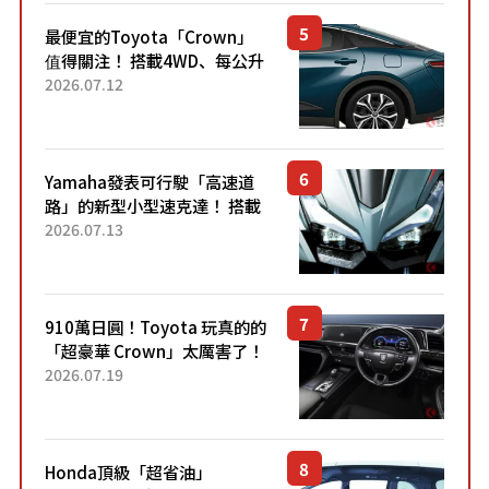
最便宜的Toyota「Crown」
值得關注！ 搭載4WD、每公升
22.4公里低油耗表現超亮眼！
2026.07.12
配備豐富、超越售價水準，堪
稱高CP值代表的「...
Yamaha發表可行駛「高速道
路」的新型小型速克達！ 搭載
能享受超強勁「渦輪感」的動
2026.07.13
力系統！ 採用與高階「Super
Sport」車款相同的...
910萬日圓！Toyota 玩真的的
「超豪華 Crown」太厲害了！
採用由「匠人技藝」打造的
2026.07.19
「專屬車色」與運動化「底盤
設定」！還配備專屬豪華...
Honda頂級「超省油」