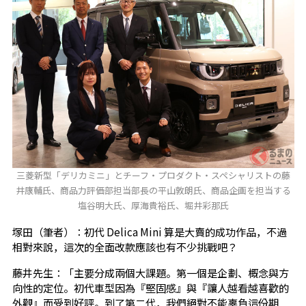
三菱新型「デリカミニ」とチーフ・プロダクト・スペシャリストの藤
井康輔氏、商品力評価部担当部長の平山敦朗氏、商品企画を担当する
塩谷明大氏、厚海貴裕氏、堀井彩那氏
塚田（筆者）：初代 Delica Mini 算是大賣的成功作品，不過
相對來說，這次的全面改款應該也有不少挑戰吧？
藤井先生：「主要分成兩個大課題。第一個是企劃、概念與方
向性的定位。初代車型因為『堅固感』與『讓人越看越喜歡的
外觀』而受到好評。到了第二代，我們絕對不能辜負這份期