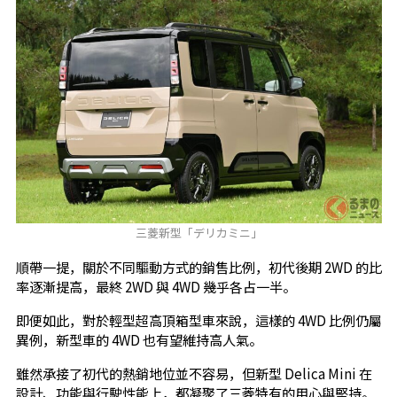
三菱新型「デリカミニ」
順帶一提，關於不同驅動方式的銷售比例，初代後期 2WD 的比
率逐漸提高，最終 2WD 與 4WD 幾乎各占一半。
即便如此，對於輕型超高頂箱型車來說，這樣的 4WD 比例仍屬
異例，新型車的 4WD 也有望維持高人氣。
雖然承接了初代的熱銷地位並不容易，但新型 Delica Mini 在
設計、功能與行駛性能上，都凝聚了三菱特有的用心與堅持。