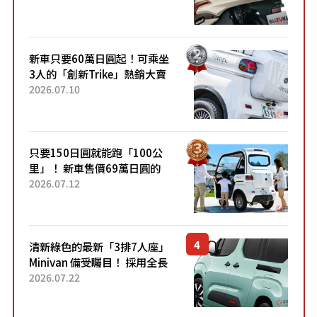
升級，騎乘更加舒適！已陸續
開始出口的新款「B...
新車只要60萬日圓起！可乘坐
3人的「創新Trike」熱銷大賣
成為人氣車款！「養車成本真
2026.07.10
的超便宜！」「150日圓就能
跑100公里」「小朋友坐得...
只要150日圓就能跑「100公
里」！ 新車售價69萬日圓的
「3人座」Trike大受歡迎！ 順
2026.07.12
應時代需求，究竟為何能迅速
熱賣？
清新綠色的最新「3排7人座」
Minivan 備受矚目！ 採用全長
4.7公尺剛剛好的車身尺寸與
2026.07.22
「滑門」設計！ 還推出467萬
元日圓起的5人座版...