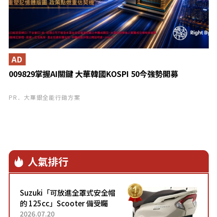
AD
009829掌握AI關鍵 大華韓國KOSPI 50今強勢開募
PR．大華銀全能行銷方案
人氣排行
Suzuki「可放進全罩式安全帽
的 125cc」Scooter 備受矚
目！採用全新流線設計與各項
2026.07.20