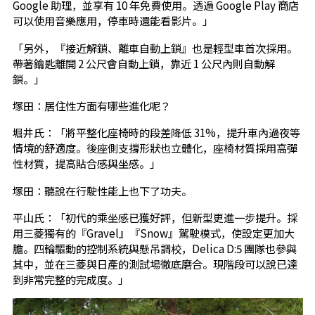
Google 助理，並享有 10 年免費使用。透過 Google Play 商店
可以使用音樂應用，停車時還能看影片。」
「另外，『接近解鎖、離車自動上鎖』也是輕型車首次採用。
帶著鑰匙離開 2 公尺會自動上鎖，靠近 1 公尺內則自動解
鎖。」
塚田：居住性方面有哪些進化呢？
堀井氏：「將平整化座椅時的段差降低 31%，提升車內過夜等
情境的舒適度。後座側支撐形狀也立體化，座椅材質採用高彈
性材質，提高貼合感與坐感。」
塚田：聽說在行駛性能上也下了功夫。
平山氏：「初代的乘坐感已獲好評，但新型更進一步提升。採
用三菱獨有的『Gravel』『Snow』駕駛模式，使設定更加大
膽。四輪驅動的控制系統與懸吊調校，Delica D:5 團隊也參與
其中，並在三菱與日產的測試場徹底磨合。現階段可以說已達
到非常完整的完成度。」