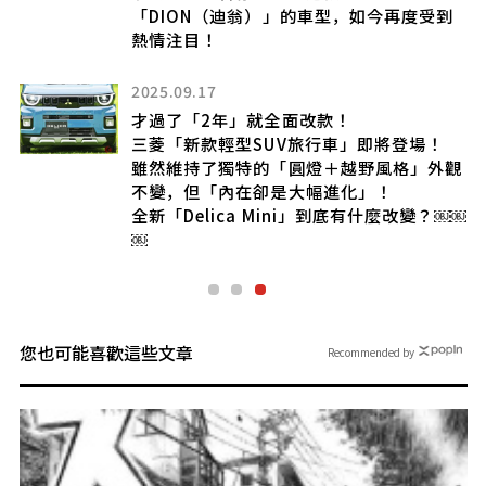
「DION（迪翁）」的車型，如今再度受到
熱情注目！
頭造
2025.09.17
」
格
才過了「2年」就全面改款！
調
三菱「新款輕型SUV旅行車」即將登場！
讓
雖然維持了獨特的「圓燈＋越野風格」外觀
！
不變，但「內在卻是大幅進化」！
全新「Delica Mini」到底有什麼改變？￼￼
￼
您也可能喜歡這些文章
Recommended by