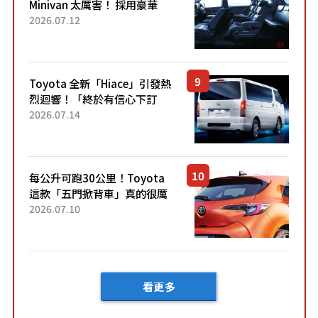
Minivan 太厲害！ 採用豪華
「真皮座椅」與專屬「黑色內
2026.07.12
裝」！ 每公升可跑約20公里，
兼具優異節能表現與舒適
「三...
Toyota 全新「Hiace」引發熱
烈迴響！「終於有信心下訂
了！」「哪個等級交車最
2026.07.14
快？」討論不斷！但下訂後竟
然還要等「超過半年」才能交
車？...
每公升可跑30公里！Toyota
這款「五門掀背車」真的很厲
害！ 擁有全長4.3公尺的「剛剛
2026.07.10
好車身尺寸」，配備全面升
級！ 採Hybrid專屬設...
看更多