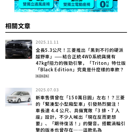
相關文章
2025.11.11
全長5.3公尺！三菱推出「黑到不行的硬派
前
越野車」——結合正統4WD系統與擁有
47kgf扭力的強勁引擎，「Triton」特仕版
超強
「Black Edition」究竟是什麼樣的車款？
￼￼￼
2025.07.03
新車售價曾在「150萬日圓」左右！？三菱
的「緊湊型小型廂型車」引發熱烈關注！
新
車長達 4.4 公尺、具備寬敞「3 排・7 人
座」設計，不少人喊出「現在反而更想
入
要」、「期待復活！」的聲音。搭載渦輪引
擎的版本也曾存在──這款名為