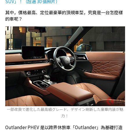
SUV」！（超過 30 張照片）
其中，價格最高、定位最豪華的頂規車型，究竟是一台怎麼樣
的車呢？
一部改良で進化した最高級グレード、デザイン刷新した豪華内装が魅
力！
Outlander PHEV 是以跨界休旅車「Outlander」為基礎打造