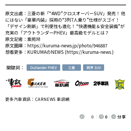
原文出處：
三菱の新「“4WD”クロスオーバーSUV」発売！ 他
にはない「豪華内装」採用の“3列7人乗り”仕様がスゴイ！
「デザイン刷新」で利便性も進化！ “快適機能＆安全装備”が
充実の「アウトランダーPHEV」最高級モデルとは？
原文記者：
紫苑玲
原文圖庫：
https://kuruma-news.jp/photo/946887
想看更多：
KURUMAのNEWS (https://kuruma-news.)
關鍵詞：
Outlander PHEV
三菱
跨界 SUV
更多汽車資訊：CARNEWS 車訊網
0
0
分享