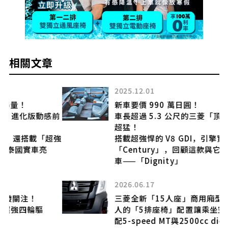
相關文章
2025.12.01
新車要價 990 萬日圓！
前
車長超過 5.3 公尺的三菱「頂級 4 速房車」
超猛！
超強
搭載超強悍的 V8 GDI，引擎實力不輸
「Century」，回顧這款與它並肩的禮賓座
車——「Dignity」
2026.06.17
三菱全新「15人座」商用廂型車太厲害！驚
人的「5排座椅」配置讓乘坐空間超大！搭
配5-speed MT與2500cc diesel engine