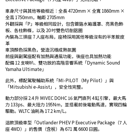
車身尺寸與其他等級相近：全長 4720mm × 全寬 1860mm ×
全高 1750mm，軸距 2705mm
外觀採與「P」等級相同設計，包含鍍鉻水箱護罩、亮黑色飾
板、各柱飾條，以及 20 吋雙色切削鋁圈
內裝為三排座 7 人座布局，座椅採用其他等級沒有的半苯胺皮
革
車頂顏色採黑色，營造沉穩成熟氛圍
前座與副駕座配有加熱與通風功能，後座也具加熱功能
配備 12 支喇叭、雙功放的高階音響系統「Dynamic Sound
Yamaha Ultimate」
此外，標配駕駛輔助系統「MI-PILOT（My Pilot）」與
「Mitsubishi e-Assist」，安全性完整。
動力部分採 2.4 升 MIVEC DOHC 16 氣門直列 4 缸引擎，最大馬
力 133ps、最大扭力 195Nm，並搭載前後電動馬達，實現四輪
驅動。WLTC 油耗為 17.2 km/L。
這款頂級車型「Outlander PHEV P Executive Package（7 人
座 4WD）」的售價（含稅）為 671 萬 6600 日圓。