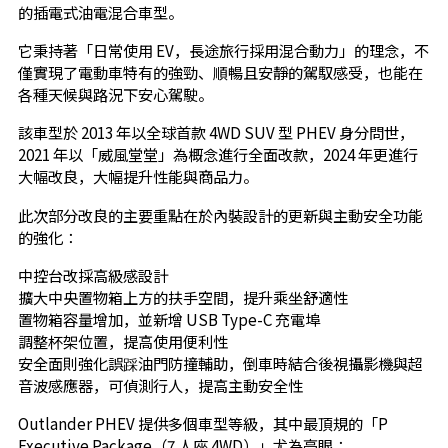
的插電式油電混合車型。
它秉持著「日常使用 EV，長途旅行採用混合動力」的理念，不
僅實現了電動車特有的強勁、順暢且安靜的駕馭感受，也能在
各種天候與路況下安心駕駛。
該車型於 2013 年以全球首款 4WD SUV 型 PHEV 身分問世，
2021 年以「威風堂堂」為概念進行全面改款，2024 年更進行
大幅改良，大幅提升性能與商品力。
此次部分改良的主要重點在於內裝設計的更新與主動安全功能
的強化：
中控台改採高級感設計
擴大中央置物箱上方的扶手空間，提升乘坐舒適性
置物箱容量增加，並新增 USB Type-C 充電埠
調整杯架位置，提高使用便利性
安全面則強化誤踩油門防撞輔助，倒車時結合後視攝影機與超
音波感應器，可偵測行人，提高主動安全性
Outlander PHEV 提供多個車型等級，其中最頂規的「P
Executive Package（7 人座 4WD）」尤為亮眼：