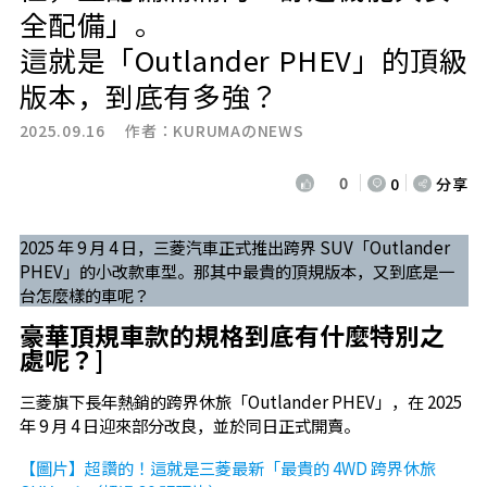
全配備」。
這就是「Outlander PHEV」的頂級
版本，到底有多強？
2025.09.16 作者：
KURUMAのNEWS
0
0
分享
2025 年 9 月 4 日，三菱汽車正式推出跨界 SUV「Outlander
PHEV」的小改款車型。那其中最貴的頂規版本，又到底是一
台怎麼樣的車呢？
豪華頂規車款的規格到底有什麼特別之
處呢？]
三菱旗下長年熱銷的跨界休旅「Outlander PHEV」，在 2025
年 9 月 4 日迎來部分改良，並於同日正式開賣。
【圖片】超讚的！這就是三菱最新「最貴的 4WD 跨界休旅