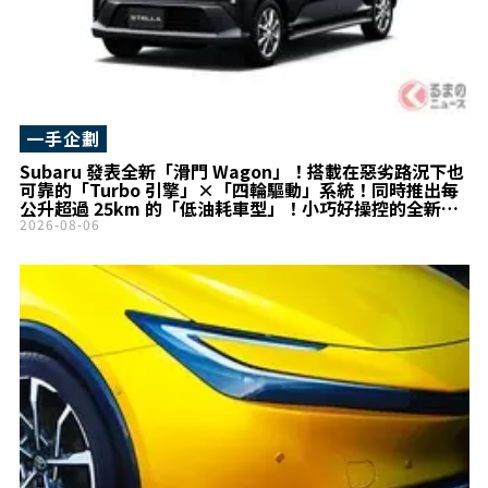
一手企劃
Subaru 發表全新「滑門 Wagon」！搭載在惡劣路況下也
可靠的「Turbo 引擎」×「四輪驅動」系統！同時推出每
公升超過 25km 的「低油耗車型」！小巧好操控的全新
Stella 登場！
2026-08-06