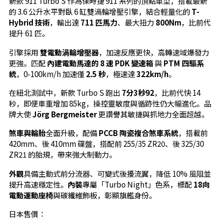
新款 911 Turbo S 作為保時捷 911 系列的頂點車型，搭載最新
的 3.6 公升水平對臥 6 缸雙渦輪增壓引擎，結合輕量化的
T-
Hybrid 技術
，輸出達
711 匹馬力
、最大扭力
800Nm
，比前代
提升 61 匹。
引擎採用
雙電動渦輪增壓器
，加速反應更快，高轉速域爆發力
更強。匹配
內建電動馬達的 8 速 PDK 變速箱
與
PTM 四驅系
統
，0-100km/h 加速僅
2.5 秒
，極速達
322km/h
。
在紐北測試中，新款 Turbo S 跑出
7分3秒92
，比前代快 14
秒，即便車重增加 85kg，操控靈敏度與循跡性仍大幅進化。品
牌大使
Jörg Bergmeister
更讚譽其敏捷與抓地力全面超越。
煞車與輪胎
全面升級，配備
PCCB 陶瓷複合煞車系統
，搭載前
420mm、後 410mm 碟盤，搭配前 255/35 ZR20、後 325/30
ZR21 的胎規，帶來強大制動力。
外觀
具備主動式前分流器、可變式後擾流翼，降低 10% 風阻並
提升高速穩定性。
內裝
專屬「Turbo Night」色系，標配
18向
電動運動座椅
與碳纖維飾板，彰顯旗艦身份。
日本售價：