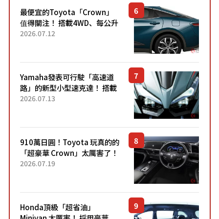
最便宜的Toyota「Crown」
值得關注！ 搭載4WD、每公升
22.4公里低油耗表現超亮眼！
2026.07.12
配備豐富、超越售價水準，堪
稱高CP值代表的「...
Yamaha發表可行駛「高速道
路」的新型小型速克達！ 搭載
能享受超強勁「渦輪感」的動
2026.07.13
力系統！ 採用與高階「Super
Sport」車款相同的...
910萬日圓！Toyota 玩真的的
「超豪華 Crown」太厲害了！
採用由「匠人技藝」打造的
2026.07.19
「專屬車色」與運動化「底盤
設定」！還配備專屬豪華...
Honda頂級「超省油」
Minivan 太厲害！ 採用豪華