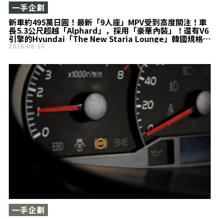
一手企劃
新車約495萬日圓！最新「9人座」MPV受到高度關注！車
長5.3公尺超越「Alphard」，採用「豪華內裝」！還有V6
引擎的Hyundai「The New Staria Lounge」韓國規格究
竟如何？
2026-08-10
一手企劃