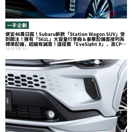
一手企劃
便宜46萬日圓！Subaru新款「Station Wagon SUV」受
到關注！擁有「561L」大容量行李廂＆豪華配備直接列為
標準配備，超級有誠意！還搭載「EyeSight X」，高CP值
的「Levorg Layback Limited EX」究竟有何魅力？
2026-08-10