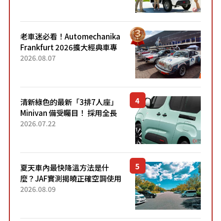
應時代需求，究竟為何能迅速
熱賣？
老車迷必看！Automechanika
Frankfurt 2026擴大經典車專
區 1954年珍稀古董車現場修復
2026.08.07
清新綠色的最新「3排7人座」
Minivan 備受矚目！ 採用全長
4.7公尺剛剛好的車身尺寸與
2026.07.22
「滑門」設計！ 還推出467萬
元日圓起的5人座版...
夏天車內最快降溫方法是什
麼？JAF實測揭曉正確空調使用
方式
2026.08.09