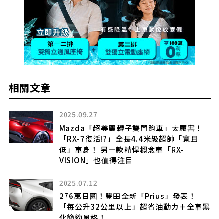
相關文章
2025.09.27
！全
Mazda「超美麗轉子雙門跑車」太厲害！
採
「RX-7復活!?」全長4.4米級超帥「寬且
低」車身！ 另一款精悍概念車「RX-
VISION」也值得注目
」
2025.07.12
276萬日圓！豐田全新「Prius」發表！
「每公升32公里以上」超省油動力＋全車黑
有
化簡約風格！