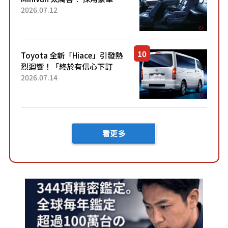
「真皮座椅」與專屬「黑色內
2026.07.12
裝」！ 每公升可跑約20公里，
兼具優異節能表現與舒適
「三...
Toyota 全新「Hiace」引發熱
烈迴響！「終於有信心下訂
了！」「哪個等級交車最
2026.07.14
快？」討論不斷！但下訂後竟
然還要等「超過半年」才能交
車？...
看更多