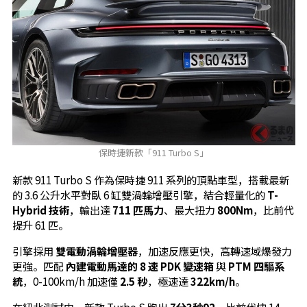
保時捷新款「911 Turbo S」
新款 911 Turbo S 作為保時捷 911 系列的頂點車型，搭載最新
的 3.6 公升水平對臥 6 缸雙渦輪增壓引擎，結合輕量化的
T-
Hybrid 技術
，輸出達
711 匹馬力
、最大扭力
800Nm
，比前代
提升 61 匹。
引擎採用
雙電動渦輪增壓器
，加速反應更快，高轉速域爆發力
更強。匹配
內建電動馬達的 8 速 PDK 變速箱
與
PTM 四驅系
統
，0-100km/h 加速僅
2.5 秒
，極速達
322km/h
。