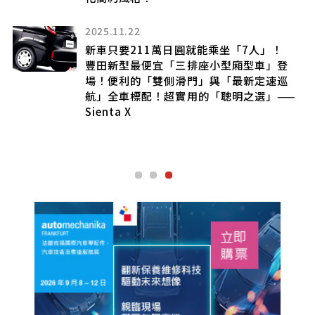
高
2025.11.22
竟
新車只要211萬日圓就能乘坐「7人」！
豐田新型最便宜「三排座小型廂型車」登
場！便利的「雙側滑門」與「最新定速巡
航」全車標配！超實用的「聰明之選」——
的
Sienta X