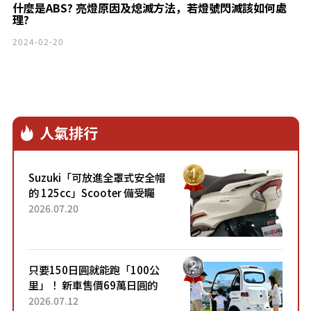
什麼是ABS? 亮燈原因及熄滅方法，若燈號閃滅該如何處
理?
2024-02-20
人氣排行
Suzuki「可放進全罩式安全帽
的 125cc」Scooter 備受矚
目！採用全新流線設計與各項
2026.07.20
升級，騎乘更加舒適！已陸續
開始出口的新款「B...
只要150日圓就能跑「100公
里」！ 新車售價69萬日圓的
「3人座」Trike大受歡迎！ 順
2026.07.12