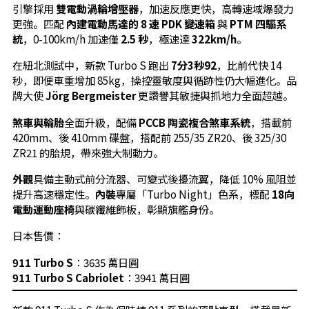
引擎採用
雙電動渦輪增壓器
，加速反應更快，高轉速域爆發力
更強。匹配
內建電動馬達的 8 速 PDK 變速箱
與
PTM 四驅系
統
，0-100km/h 加速僅
2.5 秒
，極速達
322km/h
。
在紐北測試中，新款 Turbo S 跑出
7分3秒92
，比前代快 14
秒，即便車重增加 85kg，操控靈敏度與循跡性仍大幅進化。品
牌大使
Jörg Bergmeister
更讚譽其敏捷與抓地力全面超越。
煞車與輪胎
全面升級，配備
PCCB 陶瓷複合煞車系統
，搭載前
420mm、後 410mm 碟盤，搭配前 255/35 ZR20、後 325/30
ZR21 的胎規，帶來強大制動力。
外觀
具備主動式前分流器、可變式後擾流翼，降低 10% 風阻並
提升高速穩定性。
內裝
專屬「Turbo Night」色系，標配
18向
電動運動座椅
與碳纖維飾板，彰顯旗艦身份。
日本售價：
911 Turbo S
：3635 萬日圓
911 Turbo S Cabriolet
：3941 萬日圓