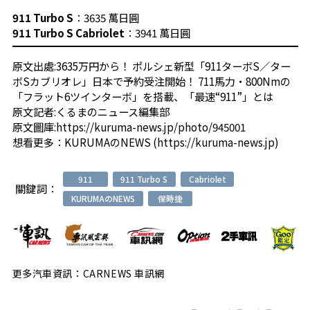
911 Turbo S
：3635 萬日圓
911 Turbo S Cabriolet
：3941 萬日圓
原文出處:
3635万円から！ ポルシェ新型「911ターボS／ター
ボSカブリオレ」日本で予約受注開始！ 711馬力・800Nmの
「フラット6ツインターボ」を搭載、「最速“911”」とは
原文記者:
くるまのニュース編集部
原文圖庫:
https://kuruma-news.jp/photo/945001
想看更多：
KURUMAのNEWS (https://kuruma-news.jp)
911
911 Turbo S
Cabriolet
關鍵詞：
KURUMAのNEWS
保時捷
更多汽車資訊：CARNEWS 車訊網