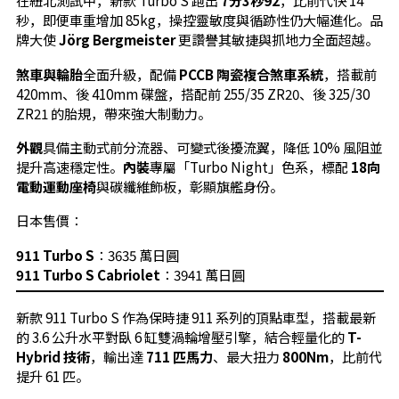
在紐北測試中，新款 Turbo S 跑出
7分3秒92
，比前代快 14
秒，即便車重增加 85kg，操控靈敏度與循跡性仍大幅進化。品
牌大使
Jörg Bergmeister
更讚譽其敏捷與抓地力全面超越。
煞車與輪胎
全面升級，配備
PCCB 陶瓷複合煞車系統
，搭載前
420mm、後 410mm 碟盤，搭配前 255/35 ZR20、後 325/30
ZR21 的胎規，帶來強大制動力。
外觀
具備主動式前分流器、可變式後擾流翼，降低 10% 風阻並
提升高速穩定性。
內裝
專屬「Turbo Night」色系，標配
18向
電動運動座椅
與碳纖維飾板，彰顯旗艦身份。
日本售價：
911 Turbo S
：3635 萬日圓
911 Turbo S Cabriolet
：3941 萬日圓
新款 911 Turbo S 作為保時捷 911 系列的頂點車型，搭載最新
的 3.6 公升水平對臥 6 缸雙渦輪增壓引擎，結合輕量化的
T-
Hybrid 技術
，輸出達
711 匹馬力
、最大扭力
800Nm
，比前代
提升 61 匹。