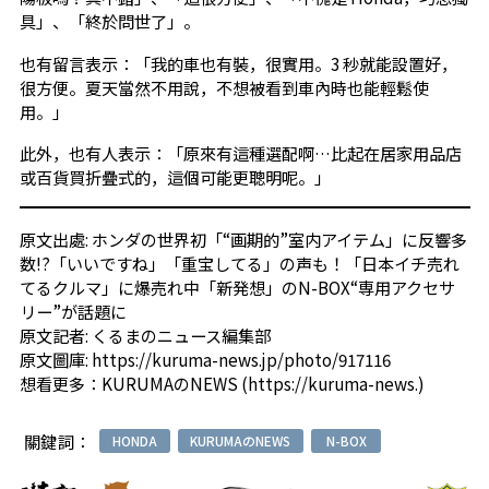
具」、「終於問世了」。
也有留言表示：「我的車也有裝，很實用。3 秒就能設置好，
很方便。夏天當然不用說，不想被看到車內時也能輕鬆使
用。」
此外，也有人表示：「原來有這種選配啊…比起在居家用品店
或百貨買折疊式的，這個可能更聰明呢。」
原文出處: ホ
ンダの世界初「“画期的”室内アイテム」に反響多
数!?「いいですね」「重宝してる」の声も！「日本イチ売れ
てるクルマ」に爆売れ中「新発想」のN-BOX“専用アクセサ
リー”が話題に
原文記者:
くるまのニュース編集部
原文圖庫:
https://kuruma-news.jp/photo/917116
想看更多：
KURUMAのNEWS
(
https://kuruma-news.
)
關鍵詞：
HONDA
KURUMAのNEWS
N-BOX