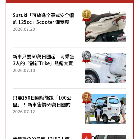
Suzuki「可放進全罩式安全帽
的 125cc」Scooter 備受矚
目！採用全新流線設計與各項
2026.07.20
升級，騎乘更加舒適！已陸續
開始出口的新款「B...
新車只要60萬日圓起！可乘坐
3人的「創新Trike」熱銷大賣
成為人氣車款！「養車成本真
2026.07.10
的超便宜！」「150日圓就能
跑100公里」「小朋友坐得...
只要150日圓就能跑「100公
里」！ 新車售價69萬日圓的
「3人座」Trike大受歡迎！ 順
2026.07.12
應時代需求，究竟為何能迅速
熱賣？
清新綠色的最新「3排7人座」