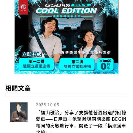
相關文章
5
2025.06.08
治」分享了支撐他苦澀出道的回憶
「每公升跑43
産車！他駕駛與同期樂團 BEGIN
「Tricity 
級旅行車，開啟了一段「橫濱駕車
2025.11.01