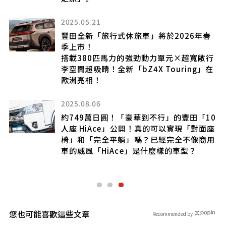
「白牌計程車
1
中國籍男子遭
旅行式休旅車」將於2026年春
風險
匹馬力的強勁動力單元×超寬敞行
2021.09.10
！全新「bZ4X Touring」在
[試駕] 自然親切
！
Fit
6
日圓！「豪華到不行」的豐田「10
Ace」公開！真的可以實現「對面座
完全平躺」嗎？已經完全不像商用
HiAce」是什麼樣的車型？
您也可能喜歡這些文章
Recommended by