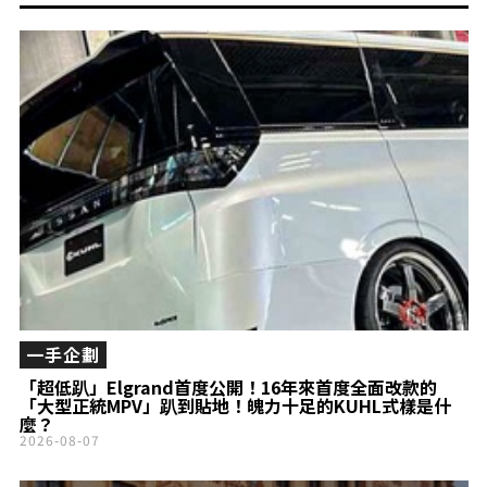
一手企劃
「超低趴」Elgrand首度公開！16年來首度全面改款的
「大型正統MPV」趴到貼地！魄力十足的KUHL式樣是什
麼？
2026-08-07