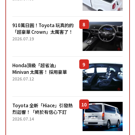
價！「150 日圓就能跑 100 公
里！」「免驗車真的太棒
了！...
910萬日圓！Toyota 玩真的的
「超豪華 Crown」太厲害了！
採用由「匠人技藝」打造的
2026.07.19
「專屬車色」與運動化「底盤
設定」！還配備專屬豪華...
Honda頂級「超省油」
Minivan 太厲害！ 採用豪華
「真皮座椅」與專屬「黑色內
2026.07.12
裝」！ 每公升可跑約20公里，
兼具優異節能表現與舒適
「三...
Toyota 全新「Hiace」引發熱
烈迴響！「終於有信心下訂
了！」「哪個等級交車最
2026.07.14
快？」討論不斷！但下訂後竟
然還要等「超過半年」才能交