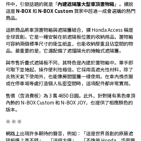
件中，引發話題的就是「
內建遮陽簾大型車頂置物箱
」。據說
這是
N-BOX
和
N-BOX Custom
買家中超過一成會選購的熱門
商品。
這款商品將車頂置物箱與遮陽簾結合，據 Honda Access 稱是
全球首創。它是一種安裝在前遮陽板位置的收納用品，置物箱
可容納兩個標準尺寸的衛生紙盒，也能收納厚重且佔空間的物
品。最重要的是，它還配備了遮擋陽光的捲軸式遮陽簾。
與市售折疊式遮陽板不同，其特色是內建於置物箱中。單手即
可取下並捲起，操作便利性極佳。它採用高遮光性材料，除了
炎熱天氣下使用外，也能像房間窗簾一樣使用。在車內換衣服
或在停車場等處打造個人私密空間時，這項配件都非常實用。
售價（含消費稅）為 3 萬 4650 日圓。此外，針對擁有黑色車頂
內飾的 N-BOX Custom 和 N-BOX JOY，也提供了相應顏色的
版本。
※ ※ ※
網路上出現許多期待的聲音，例如：「這是世界首創的原廠遮
陽板嗎？真不錯」、「這很方便」、「不愧是 Honda，巧思獨