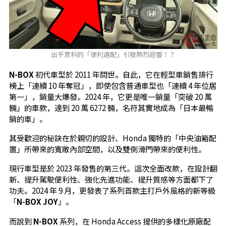
出乎意料的「便利選配」引發熱烈迴響！？
N-BOX
初代車型於 2011 年問世。自此，它在輕型車銷售排行
榜上「連續 10 年奪冠」，即使包含普通車型也「連續 4 年位居
第一」，銷量大爆發。2024 年，它更是唯一銷量「突破 20 萬
輛」的車款，達到 20 萬 6272 輛，名符其實地成為「日本最暢
銷的車」。
其受歡迎的秘訣在於親切的設計、Honda 獨特的「中央油箱配
置」所帶來的寬敞內部空間，以及雙側滑門帶來的便利性。
現行車型是於 2023 年發售的第三代。這次全面改款，在設計翻
新、提升駕駛便利性、強化先進功能、提升質感等方面都下了
功夫。2024 年 9 月，更發表了系列首款主打戶外風格的新等級
「
N-BOX JOY
」。
而說到
N-BOX
系列，在 Honda Access 提供的多樣化原廠配