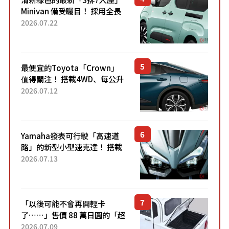
Minivan 備受矚目！ 採用全長
4.7公尺剛剛好的車身尺寸與
2026.07.22
「滑門」設計！ 還推出467萬
元日圓起的5人座版...
最便宜的Toyota「Crown」
值得關注！ 搭載4WD、每公升
22.4公里低油耗表現超亮眼！
2026.07.12
配備豐富、超越售價水準，堪
稱高CP值代表的「...
Yamaha發表可行駛「高速道
路」的新型小型速克達！ 搭載
能享受超強勁「渦輪感」的動
2026.07.13
力系統！ 採用與高階「Super
Sport」車款相同的...
「以後可能不會再開輕卡
了……」售價 88 萬日圓的「超
迷你輕型貨車」引發兩極評
2026.07.09