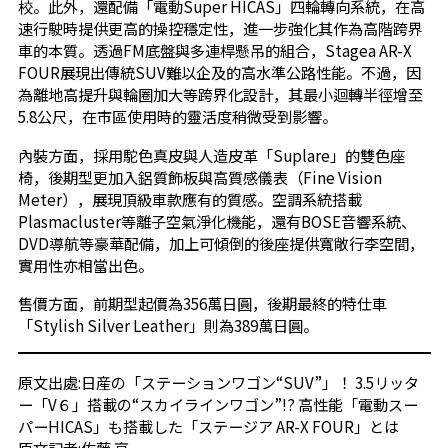
校。此外，還配備「電動Super HICAS」四輪轉向系統，在高
速行駛時提供更高的操控穩定性，進一步強化其作為高階跨界
車的本質。透過FM底盤與多連桿懸吊的組合，Stagea AR-X
FOUR展現出傳統SUV難以企及的高水準公路性能。不過，因
為離地高提升與輪圈加大等跨界化設計，其最小迴轉半徑增至
5.8公尺，在市區使用時的靈活度稍微受到影響。
內裝方面，採用駝色真皮與人造皮革「Suplare」的雙色座
椅，後期型更加入鋁質飾板與高質感儀表（Fine Vision
Meter），展現頂級車款應有的質感。空調系統搭載
Plasmacluster等離子空氣淨化機能，還有BOSE音響系統、
DVD導航等豪華配備，加上可傾倒的後座提供寬敞行李空間，
實用性亦相當出色。
售價方面，前期型起價為356萬日圓，後期最終的特仕車
「Stylish Silver Leather」則為389萬日圓。
原文出處:
日産の「ステーションワゴン“SUV”」！ 3.5リッタ
ー「V６」搭載の“スカイラインワゴン”!? 高性能「電動スー
パーHICAS」も搭載した「ステージア AR-X FOUR」とは
原文記者:佐藤 亨