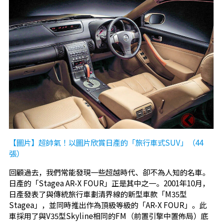
【圖片】超帥氣！以圖片欣賞日產的「旅行車式SUV」（44
張）
回顧過去，我們常能發現一些超越時代、卻不為人知的名車。
日產的「Stagea AR-X FOUR」正是其中之一。2001年10月，
日產發表了與傳統旅行車劃清界線的新型車款「M35型
Stagea」，並同時推出作為頂級等級的「AR-X FOUR」。此
車採用了與V35型Skyline相同的FM（前置引擎中置佈局）底