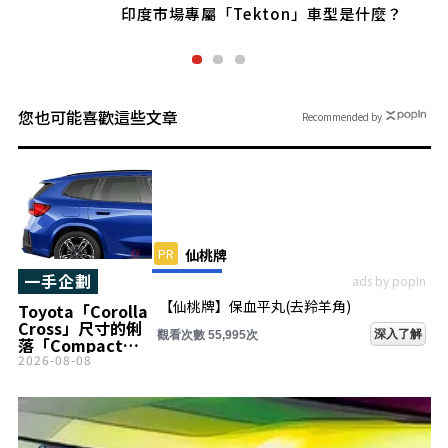
什麼？
的「PV5」，到底是一款什麼樣的車？
您也可能喜歡這些文章
Recommended by
PR
仙桃牌
一手企劃
ads by popIn
【仙桃牌】保血平丸(去羚羊角)
Toyota「Corolla
Cross」尺寸的俐
深入了解
觀看次數 55,995次
落「Compact
SUV」超有吸引
2026-08-08
力！新車525萬日
圓，價格「非常好
入手」！還有
「2.0L高性能
4WD」可選的