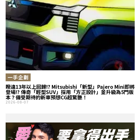
BMW「X1」備受
矚目
一手企劃
睽違13年以上回歸!? Mitsubishi「新型」Pajero Mini即將
登場!? 傳奇「輕型SUV」採用「方正設計」並升級為5門版
本？備受期待的新車預想CG超驚艷！
2026-08-07