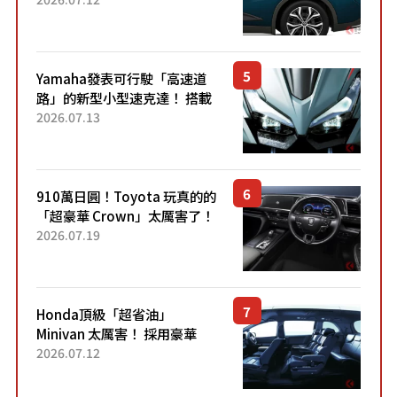
配備豐富、超越售價水準，堪
稱高CP值代表的「...
Yamaha發表可行駛「高速道
路」的新型小型速克達！ 搭載
能享受超強勁「渦輪感」的動
2026.07.13
力系統！ 採用與高階「Super
Sport」車款相同的...
910萬日圓！Toyota 玩真的的
「超豪華 Crown」太厲害了！
採用由「匠人技藝」打造的
2026.07.19
「專屬車色」與運動化「底盤
設定」！還配備專屬豪華...
Honda頂級「超省油」
Minivan 太厲害！ 採用豪華
「真皮座椅」與專屬「黑色內
2026.07.12
裝」！ 每公升可跑約20公里，
兼具優異節能表現與舒適