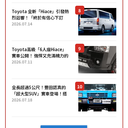
「三...
Toyota 全新「Hiace」引發熱
烈迴響！「終於有信心下訂
了！」「哪個等級交車最
2026.07.14
快？」討論不斷！但下訂後竟
然還要等「超過半年」才能交
車？...
Toyota高級「6人座Hiace」
實車公開！ 強悍又充滿魄力的
「全黑設計」搭配特別「豪華
2026.07.11
內裝」！ Premium打造的「限
定Bruno」由...
全長超過5公尺！豐田認真的
「超大型SUV」實車登場！搭
載後輪也會轉向的「四輪轉
2026.07.18
向」系統！以宛如「軍用
車!?」般的硬派規格開發的
「Mega C...