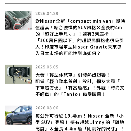
2025.07.21
van」期待
雷克薩斯全新「V8轎車」發表！流線型
長約4m
搭載超強制動力「剎車系統」！最後的
椅＋
性能旗艦款」IS500 Climax Edition
也很吸引
熱賣一空？
te未來導
2025.06.23
全長2.5米！豐田能坐兩人的「小車」
害！
！
超小型又超創新的後輪驅動雙門跑車引
大讚「上
關注！
「時尚又
2025.09.05
新款「全長4.7公尺、尺寸剛剛好」的
Minivan將於2026年春季上市！具備
 全新「小
排七人座」與超寬敞行李廂，還有「對
 的「離地
後門」版本！多樣化的座椅佈局與「車
的尺寸」！
態」是其魅力所在——這就是起亞（Kia