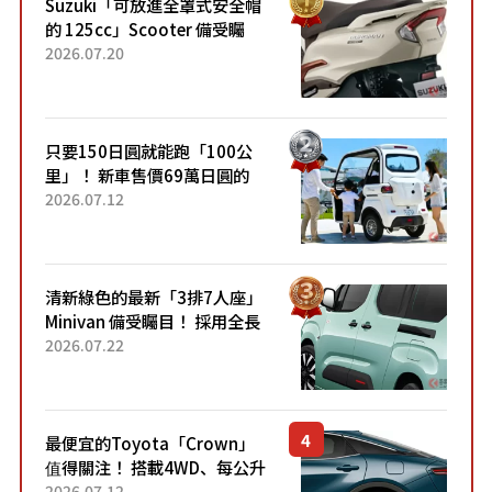
Suzuki「可放進全罩式安全帽
的 125cc」Scooter 備受矚
目！採用全新流線設計與各項
2026.07.20
升級，騎乘更加舒適！已陸續
開始出口的新款「B...
只要150日圓就能跑「100公
里」！ 新車售價69萬日圓的
「3人座」Trike大受歡迎！ 順
2026.07.12
應時代需求，究竟為何能迅速
熱賣？
清新綠色的最新「3排7人座」
Minivan 備受矚目！ 採用全長
4.7公尺剛剛好的車身尺寸與
2026.07.22
「滑門」設計！ 還推出467萬
元日圓起的5人座版...
最便宜的Toyota「Crown」
值得關注！ 搭載4WD、每公升
22.4公里低油耗表現超亮眼！
2026.07.12