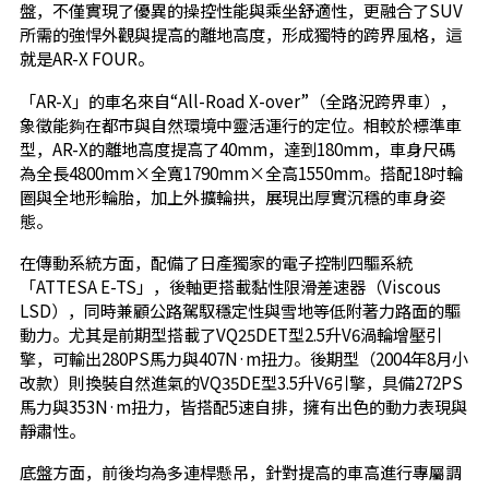
盤，不僅實現了優異的操控性能與乘坐舒適性，更融合了SUV
所需的強悍外觀與提高的離地高度，形成獨特的跨界風格，這
就是AR-X FOUR。
「AR-X」的車名來自“All-Road X-over”（全路況跨界車），
象徵能夠在都市與自然環境中靈活運行的定位。相較於標準車
型，AR-X的離地高度提高了40mm，達到180mm，車身尺碼
為全長4800mm×全寬1790mm×全高1550mm。搭配18吋輪
圈與全地形輪胎，加上外擴輪拱，展現出厚實沉穩的車身姿
態。
在傳動系統方面，配備了日產獨家的電子控制四驅系統
「ATTESA E-TS」，後軸更搭載黏性限滑差速器（Viscous
LSD），同時兼顧公路駕馭穩定性與雪地等低附著力路面的驅
動力。尤其是前期型搭載了VQ25DET型2.5升V6渦輪增壓引
擎，可輸出280PS馬力與407N·m扭力。後期型（2004年8月小
改款）則換裝自然進氣的VQ35DE型3.5升V6引擎，具備272PS
馬力與353N·m扭力，皆搭配5速自排，擁有出色的動力表現與
靜肅性。
底盤方面，前後均為多連桿懸吊，針對提高的車高進行專屬調