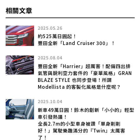
相關文章
2025.05.26
駕
約525萬日圓起！
提供
豐田全新「Land Cruiser 300」！
式
。
2025.08.04
豐田全新「Harrier」超厲害！配備四出排
氣管與銳利空力套件的「豪華風格」GRAN
煞
BLAZE STYLE 也同步登場！所謂
Modellista 的客製化風格是什麼呢？
的
能
2025.10.04
新車49萬日圓！鈴木的創新「小小的」輕型
車引發熱議！
全長2.7m的小型車身被讚「單身剛剛
黑
好！」駕駛樂趣滿分的『Twin』太厲害
了！