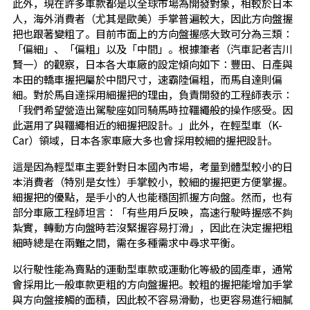
此外，現在許多車款都是以全球市場為開發對象，相較於日本
人，海外消費者（尤其是歐美）手掌普遍較大，因此方向盤握
把也跟著變粗了。目前市面上的方向盤握感大致可分為三類：
「偏細」、「偏粗」以及「中間」。根據筆者（汽車記者吉川
賢一）的觀察，日本各大車廠的設定傾向如下：豐田、日產與
本田的轎車握把屬於中間尺寸，速霸陸偏粗，而馬自達則偏
細。對於馬自達採用細握把的理由，負責開發的工程師表示：
「我們希望營造出駕駛座如同騎馬時拉韁繩般的操作感受。因
此選用了與韁繩相近的細握把設計。」此外，在輕型車（K-
Car）領域，日本各家車廠大多也會採用較細的握把設計。
這是因為輕型車主要針對日本國內市場，考量到體型較小的日
本消費者（特別是女性）手掌較小，較細的握把更方便掌握。
細握把的優點，是手小的人也能穩固抓握方向盤。然而，也有
部分車廠工程師坦言：「有些用戶反映，高速行駛時握感不夠
紮實，轉動方向盤時若沒緊握容易打滑」，因此在決定握把粗
細時總是在兩難之間，需在多種需求中尋求平衡。
以行駛性能為賣點的運動型車款或運動化等級的國產車，通常
會採用比一般車款更粗的方向盤握把。較粗的握把能增加手掌
與方向盤接觸的面積，因此較不容易滑動，也更容易進行細膩