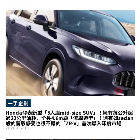
一手企劃
Honda發表新型「5人座mid-size SUV」！擁有每公升超
過22公里油耗、全長4.6m級「流線造型」！還有如sedan
般的駕馭感受也很不錯的「ZR-V」首次導入印度市場
2026-06-05