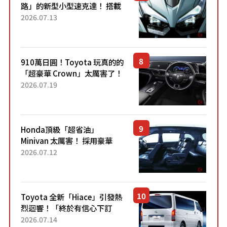
路」的新型小型速克達！ 搭載
能享受超強勁「渦輪感」的動
2026.07.13
力系統！ 採用與高階「Super
Sport」車款相同的...
910萬日圓！Toyota 玩真的的
「超豪華 Crown」太厲害了！
採用由「匠人技藝」打造的
2026.07.19
「專屬車色」與運動化「底盤
設定」！還配備專屬豪華...
Honda頂級「超省油」
Minivan 太厲害！ 採用豪華
「真皮座椅」與專屬「黑色內
2026.07.12
裝」！ 每公升可跑約20公里，
兼具優異節能表現與舒適
「三...
Toyota 全新「Hiace」引發熱
烈迴響！「終於有信心下訂
了！」「哪個等級交車最
2026.07.14