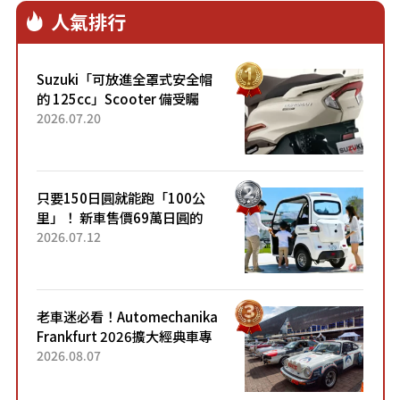
人氣排行
Suzuki「可放進全罩式安全帽
的 125cc」Scooter 備受矚
目！採用全新流線設計與各項
2026.07.20
升級，騎乘更加舒適！已陸續
開始出口的新款「B...
只要150日圓就能跑「100公
里」！ 新車售價69萬日圓的
「3人座」Trike大受歡迎！ 順
2026.07.12
應時代需求，究竟為何能迅速
熱賣？
老車迷必看！Automechanika
Frankfurt 2026擴大經典車專
區 1954年珍稀古董車現場修復
2026.08.07