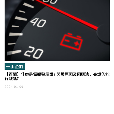
一手企劃
【百問】什麼是電瓶警示燈? 閃燈原因及因應法，亮燈仍能
行駛嗎?
2024-01-09