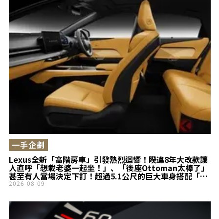
一手企劃
Lexus全新「高階房車」引發熱烈迴響！睽違8年大改款讓
人直呼「想載老婆一起坐！」、「後座Ottoman太棒了」
甚至有人當場決定下訂！超過5.1公尺的巨大車身搭配「豪
華待客空間」，全新ES業務透露的「真實心聲」究竟是什
2026-08-09
麼？