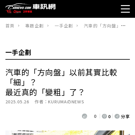
首頁
專題企劃
一手企劃
汽車的「方向盤」以前其實比較「細」？最近真的「變粗」了？
一手企劃
汽車的「方向盤」以前其實比較
「細」？
最近真的「變粗」了？
2025.05.26 作者：
KURUMAのNEWS
0
0
分享