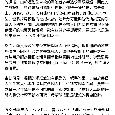
的操控。由於運動型車款的駕駛者多半追求駕馭樂趣，因此方
向盤設計上往往會特別偏好粗握把。值得一提的是，像是賓
士、BMW、奧迪、Stellantis 等進口車品牌，即使是入門車
型，也多採用較粗的握把設計。這部分可能與他們所設定的手
掌大小標準有關。較粗的握把能在不需太用力緊握的情況下提
供良好的包覆與接觸感，能有效減少手部疲勞，這或許也是海
外車廠更重視此設計的原因之一。
然而，前文提及的某位車廠開發人員也指出，握把粗細的體感
評價在不同使用者之間差異極大，這也是設計上的難點之一。
有些用戶認為握把太粗會讓手指無意識地往外張開、導致更容
易疲勞，或者覺得路感回饋（kickback）變得更強，反而讓人
覺得累。
由此可見，握把的粗細並沒有絕對的「標準答案」。由於每個
人的手掌大小與手指長度會因人種、性別等因素而異，要統一
成單一尺寸幾乎是不可能的事。即便如此，全球各大車廠的研
發人員仍持續不斷地研究，希望能找到最理想的折衷設計。
原文出處:
車の「ハンドル」昔はもっと「細かった」!? 最近は
「太くなってきた」？ 理想的な「ステアリングホイール」の