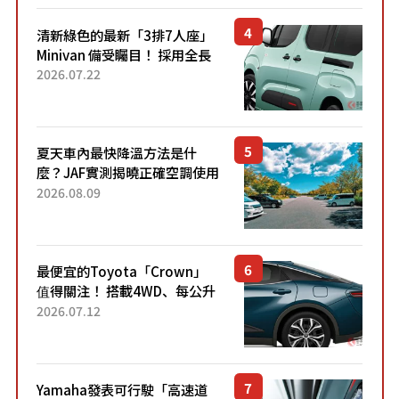
清新綠色的最新「3排7人座」
Minivan 備受矚目！ 採用全長
4.7公尺剛剛好的車身尺寸與
2026.07.22
「滑門」設計！ 還推出467萬
元日圓起的5人座版...
夏天車內最快降溫方法是什
麼？JAF實測揭曉正確空調使用
方式
2026.08.09
最便宜的Toyota「Crown」
值得關注！ 搭載4WD、每公升
22.4公里低油耗表現超亮眼！
2026.07.12
配備豐富、超越售價水準，堪
稱高CP值代表的「...
Yamaha發表可行駛「高速道