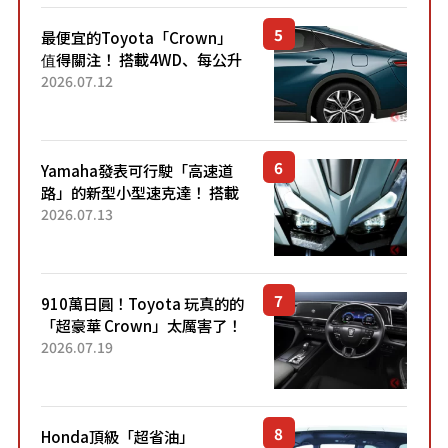
最便宜的Toyota「Crown」
值得關注！ 搭載4WD、每公升
22.4公里低油耗表現超亮眼！
2026.07.12
配備豐富、超越售價水準，堪
稱高CP值代表的「...
Yamaha發表可行駛「高速道
路」的新型小型速克達！ 搭載
能享受超強勁「渦輪感」的動
2026.07.13
力系統！ 採用與高階「Super
Sport」車款相同的...
910萬日圓！Toyota 玩真的的
「超豪華 Crown」太厲害了！
採用由「匠人技藝」打造的
2026.07.19
「專屬車色」與運動化「底盤
設定」！還配備專屬豪華...
Honda頂級「超省油」