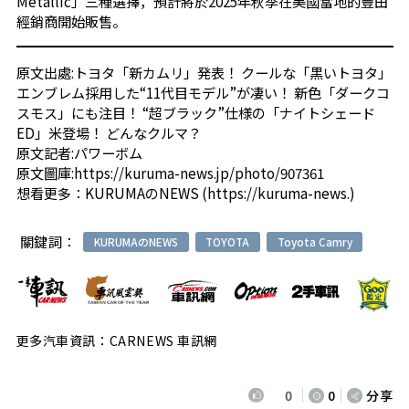
Metallic」三種選擇，預計將於2025年秋季在美國當地的豐田
經銷商開始販售。
原文出處:
トヨタ「新カムリ」発表！ クールな「黒いトヨタ」
エンブレム採用した“11代目モデル”が凄い！ 新色「ダークコ
スモス」にも注目！ “超ブラック”仕様の「ナイトシェード
ED」米登場！ どんなクルマ？
原文記者:パワーボム
原文圖庫:
https://kuruma-news.jp/photo/907361
想看更多：
KURUMAのNEWS
(
https://kuruma-news.
)
關鍵詞：
KURUMAのNEWS
TOYOTA
Toyota Camry
更多汽車資訊：CARNEWS 車訊網
0
0
分享