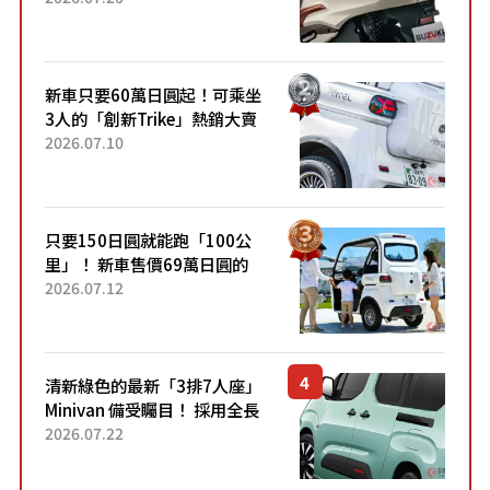
升級，騎乘更加舒適！已陸續
開始出口的新款「B...
新車只要60萬日圓起！可乘坐
3人的「創新Trike」熱銷大賣
成為人氣車款！「養車成本真
2026.07.10
的超便宜！」「150日圓就能
跑100公里」「小朋友坐得...
只要150日圓就能跑「100公
里」！ 新車售價69萬日圓的
「3人座」Trike大受歡迎！ 順
2026.07.12
應時代需求，究竟為何能迅速
熱賣？
清新綠色的最新「3排7人座」
Minivan 備受矚目！ 採用全長
4.7公尺剛剛好的車身尺寸與
2026.07.22
「滑門」設計！ 還推出467萬
元日圓起的5人座版...