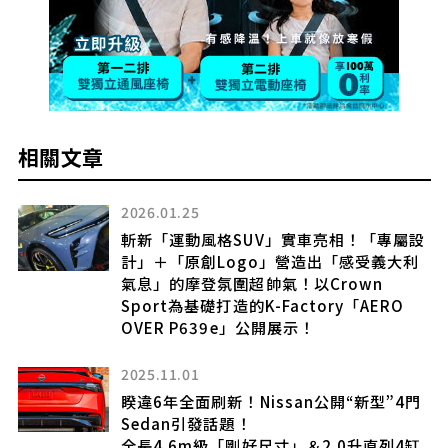
相關文章
2026.01.25
致
斬新「運動風格SUV」實車亮相！「專屬設
計」＋「原創Logo」營造出「感受義大利
也必
氣息」的摩登氛圍超帥氣！以Crown
Sport為基礎打造的K-Factory「AERO
OVER P639e」公開展示！
2025.11.01
」
睽違6年全面刷新！Nissan公開“新型”4門
Sedan引發話題！
增
全長4.6m級「剛好尺寸」＆2.0升直列4缸