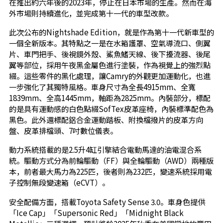
在推出約六年後的2023年，停止在日本市場的生產。然而在海
外市場則持續進化，並完成第十一代的車型改款。
此次公布的Nightshade Edition，就是作為第十一代新車型的
一個全新版本。其特點之一是在水箱護罩、空氣導流口、側翼
片、車門把手、後視鏡外殼、鯊魚鰭天線、後下擾流器、後尾
翼等部位，採用午夜黑金屬色進行塗裝，作為視覺上的強烈點
綴。這些零件的黑化處理，讓Camry的外觀更加運動化，也進
一步強化了其獨特風格。車身尺寸為全長4915mm、全寬
1839mm、全高1445mm，軸距為2825mm。內裝部分，標配
的是具有運動感的白色點綴SofTex皮革座椅，內裝標準配色為
黑色。此外還標配鋁合金運動踏板、附換檔撥片的皮革方向
盤、皮革排檔頭、7吋數位儀表。
動力系統搭載的是2.5升4缸引擎結合電動馬達的油電混合系
統。驅動方式分為前輪驅動（FF）與全輪驅動（AWD）兩種版
本，前者最大馬力為225匹，後者則為232匹，變速系統採用電
子控制無段變速箱（eCVT）。
安全配備方面，搭載Toyota Safety Sense 3.0。車身色提供
「Ice Cap」「Supersonic Red」「Midnight Black