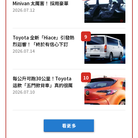
Minivan 太厲害！ 採用豪華
「真皮座椅」與專屬「黑色內
2026.07.12
裝」！ 每公升可跑約20公里，
兼具優異節能表現與舒適
「三...
Toyota 全新「Hiace」引發熱
烈迴響！「終於有信心下訂
了！」「哪個等級交車最
2026.07.14
快？」討論不斷！但下訂後竟
然還要等「超過半年」才能交
車？...
每公升可跑30公里！Toyota
這款「五門掀背車」真的很厲
害！ 擁有全長4.3公尺的「剛剛
2026.07.10
好車身尺寸」，配備全面升
級！ 採Hybrid專屬設...
看更多