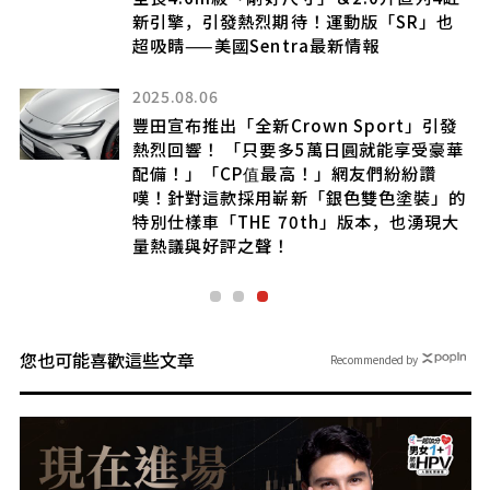
新引擎，引發熱烈期待！運動版「SR」也
超吸睛——美國Sentra最新情報
2025.08.06
er
豐田宣布推出「全新Crown Sport」引發
熱烈回響！ 「只要多5萬日圓就能享受豪華
配備！」「CP值最高！」網友們紛紛讚
嘆！針對這款採用嶄新「銀色雙色塗裝」的
特別仕樣車「THE 70th」版本，也湧現大
量熱議與好評之聲！
您也可能喜歡這些文章
Recommended by