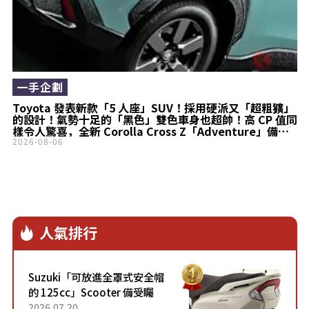
一手企劃
Toyota 發表新款「5 人座」SUV！採用硬派又「超粗獷」
的設計！氣勢十足的「黑色」雙色車身也超帥！高 CP 值同
樣令人驚喜，全新 Corolla Cross Z「Adventure」備受
矚目！
2026-08-06
人氣排行
Suzuki「可放進全罩式安全帽
的 125cc」Scooter 備受矚
目！採用全新流線設計與各項
2026.07.20