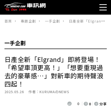
首頁
專題企劃
一手企劃
日產全新「Elgrand」即將登場！ 「希望車頂更高！」「想要重現過去的豪華感…」對新車的期待聲浪四起！
一手企劃
日產全新「Elgrand」即將登場！
「希望車頂更高！」「想要重現過
去的豪華感…」對新車的期待聲浪
四起！
2025.05.26 作者：
KURUMAのNEWS
0
0
分享