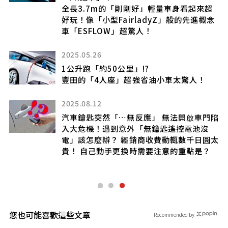
全長3.7m的「剛剛好」輕量車身看起來超
好玩！像「小型FairladyZ」般的先進概念
車「ESFLOW」超驚人！
真
列
2025.05.26
T
1公升跑「約50公里」!?
豐田的「4人座」超強省油小車太驚人！
2025.08.12
驅
汽車鑰匙突然「…無反應」 無法開啟車門陷
入大危機！遇到意外「無鑰匙遙控電池沒
頭
電」該怎麼辦？ 經銷商收費動輒數千日圓太
貴！ 自己動手更換時需要注意的重點是？
您也可能喜歡這些文章
Recommended by