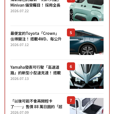
Minivan 備受矚目！ 採用全長
4.7公尺剛剛好的車身尺寸與
2026.07.22
「滑門」設計！ 還推出467萬
元日圓起的5人座版...
最便宜的Toyota「Crown」
值得關注！ 搭載4WD、每公升
22.4公里低油耗表現超亮眼！
2026.07.12
配備豐富、超越售價水準，堪
稱高CP值代表的「...
Yamaha發表可行駛「高速道
路」的新型小型速克達！ 搭載
能享受超強勁「渦輪感」的動
2026.07.13
力系統！ 採用與高階「Super
Sport」車款相同的...
「以後可能不會再開輕卡
了……」售價 88 萬日圓的「超
迷你輕型貨車」引發兩極評
2026.07.09