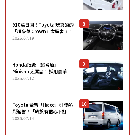
價！「150 日圓就能跑 100 公
里！」「免驗車真的太棒
了！...
910萬日圓！Toyota 玩真的的
「超豪華 Crown」太厲害了！
採用由「匠人技藝」打造的
2026.07.19
「專屬車色」與運動化「底盤
設定」！還配備專屬豪華...
Honda頂級「超省油」
Minivan 太厲害！ 採用豪華
「真皮座椅」與專屬「黑色內
2026.07.12
裝」！ 每公升可跑約20公里，
兼具優異節能表現與舒適
「三...
Toyota 全新「Hiace」引發熱
烈迴響！「終於有信心下訂
了！」「哪個等級交車最
2026.07.14
快？」討論不斷！但下訂後竟
然還要等「超過半年」才能交