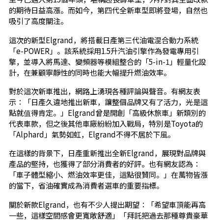
的期待日益高漲。而如今，第四代全新車型即將登場，自然也
吸引了高度關注。
這次的新型Elgrand，將搭載日產第三代油電混合動力系統
「e-POWER」。該系統採用1.5升汽油引擎作為發電專用引
擎，並導入將馬達、變頻器等模組整合的「5-in-1」輕量化設
計，在兼顧寧靜性的同時也能大幅提升燃油效率。
對於這次新車推出，網路上湧現各種評論與聲音。有網友表
示：「日產久違地推出新車，讓整個品牌又有了活力，光是這
點就值得肯定。」Elgrand曾是開創「高級休旅車」新類別的
代表車款，但之後其他車廠紛紛加入戰局，特別是Toyota的
「Alphard」氣勢如虹，Elgrand不得不居於下風。
在這樣的背景下，日產重新推出全新Elgrand，展現對品牌與
產品的堅持，也獲得了部分消費者的好評。也有網友認為：
「車子體型縮小、燃油效率更佳，這點很贊同。」在萬物皆漲
的當下，省油確實成為消費者選車的重要指標。
關於新款Elgrand，也有不少人提出期望：「希望車頂能再高
一些，這樣空間感會更寬敞舒適」「拜託把過去那種尊貴豪華