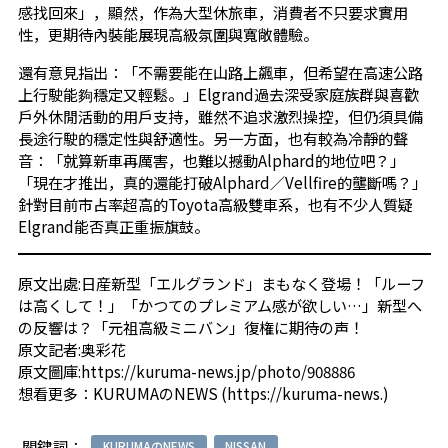
感找回來」，顯然，作為大型休旅車，消費者不只要求實用
性，更期待內裝能展現高級氛圍與寬敞體驗。
還有意見指出：「不需要能在山路上飆車，但希望在高速公路
上行駛能夠穩定又輕鬆。」Elgrand過去深受家庭族群與喜歡
戶外休閒活動的用戶支持，雖然不追求激烈操控，但仍須具備
長途行駛的穩定性與舒適性。另一方面，也有較為冷靜的聲
音：「就算新車再厲害，也難以撼動Alphard的地位吧？」
「現在才推出，真的還能打破Alphard／Vellfire的壟斷嗎？」
針對目前市占率超高的Toyota高級雙車系，也有不少人質疑
Elgrand能否真正重振旗鼓。
原文出處:
日産新型「エルグランド」まもなく登場！「ルーフ
は高くして！」「かつてのプレミアム感が欲しい…」新型へ
の反響は？「元祖高級ミニバン」復権に期待の声！
原文記者:奥彩花
原文圖庫:
https://kuruma-news.jp/photo/908886
想看更多：
KURUMAのNEWS
(
https://kuruma-news.
)
關鍵詞：
KURUMAのNEWS
NISSAN