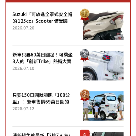
Suzuki「可放進全罩式安全帽
的 125cc」Scooter 備受矚
目！採用全新流線設計與各項
2026.07.20
升級，騎乘更加舒適！已陸續
開始出口的新款「B...
新車只要60萬日圓起！可乘坐
3人的「創新Trike」熱銷大賣
成為人氣車款！「養車成本真
2026.07.10
的超便宜！」「150日圓就能
跑100公里」「小朋友坐得...
只要150日圓就能跑「100公
里」！ 新車售價69萬日圓的
「3人座」Trike大受歡迎！ 順
2026.07.12
應時代需求，究竟為何能迅速
熱賣？
清新綠色的最新「3排7人座」