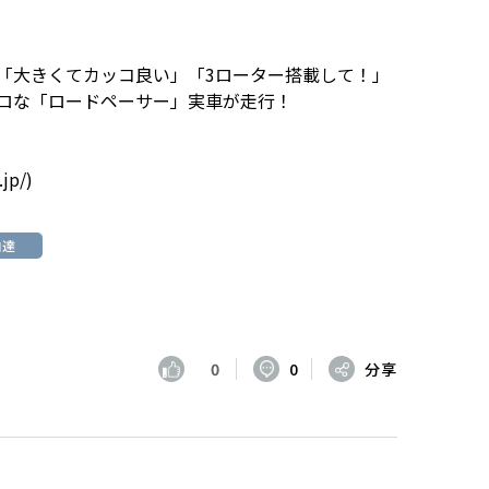
「大きくてカッコ良い」「3ローター搭載して！」
トロな「ロードペーサー」実車が走行！
.jp/
)
自達
0
0
分享