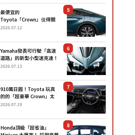
還推出467萬元日圓起的5
人座版...
最便宜的
Toyota「Crown」值得關
注！ 搭載4WD、每公升
2026.07.12
22.4公里低油耗表現超亮
眼！ 配備豐富、超越售價
水準，堪稱高CP值代表的
Yamaha發表可行駛「高速
「...
道路」的新型小型速克達！
搭載能享受超強勁「渦輪
2026.07.13
感」的動力系統！ 採用與
高階「Super Sport」車款
相同的...
910萬日圓！Toyota 玩真
的的「超豪華 Crown」太
厲害了！採用由「匠人技
2026.07.19
藝」打造的「專屬車色」與
運動化「底盤設定」！還配
備專屬豪華...
Honda頂級「超省油」
Minivan 太厲害！ 採用豪華