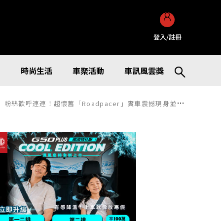
登入/註冊
訊
時尚生活
車聚活動
車訊風雲獎
連連！超懷舊「Roadpacer」實車震撼現身並上路行駛！