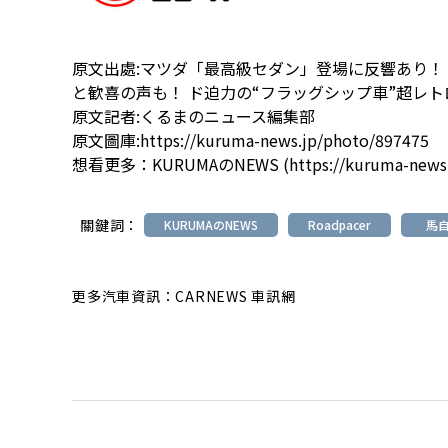
原文出處:
マツダ「最高級セダン」登場に反響あり！
と歓喜の声も！ ド迫力の“フラッグシップ車”超レ
原文記者:くるまのニュース編集部
原文圖庫:
https://kuruma-news.jp/photo/897475
想看更多：
KURUMAのNEWS
(
https://kuruma-news
關鍵詞：
KURUMAのNEWS
Roadpacer
馬
更多汽車資訊：CARNEWS 車訊網