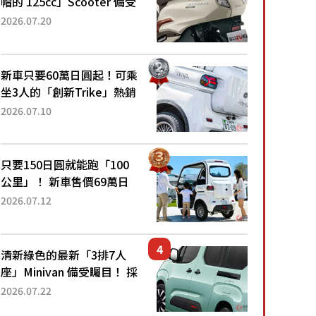
帽的 125cc」Scooter 備受
矚目！採用全新流線設計與
2026.07.20
各項升級，騎乘更加舒適！
已陸續開始出口的新款
「B...
新車只要60萬日圓起！可乘
坐3人的「創新Trike」熱銷
大賣成為人氣車款！「養車
2026.07.10
成本真的超便宜！」「150
日圓就能跑100公里」「小
朋友坐得...
只要150日圓就能跑「100
公里」！ 新車售價69萬日
圓的「3人座」Trike大受歡
2026.07.12
迎！ 順應時代需求，究竟
為何能迅速熱賣？
清新綠色的最新「3排7人
座」Minivan 備受矚目！ 採
用全長4.7公尺剛剛好的車
2026.07.22
身尺寸與「滑門」設計！