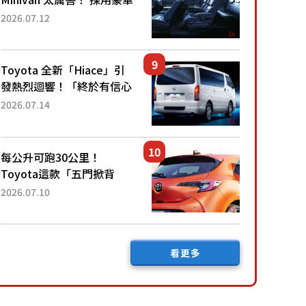
「真皮座椅」與專屬「黑色
2026.07.12
內裝」！ 每公升可跑約20
公里，兼具優異節能表現與
舒適「三...
Toyota 全新「Hiace」引
發熱烈迴響！「終於有信心
下訂了！」「哪個等級交車
2026.07.14
最快？」討論不斷！但下訂
後竟然還要等「超過半年」
才能交車？...
每公升可跑30公里！
Toyota這款「五門掀背
車」真的很厲害！ 擁有全
2026.07.10
長4.3公尺的「剛剛好車身
尺寸」，配備全面升級！
採Hybrid專屬設...
看更多