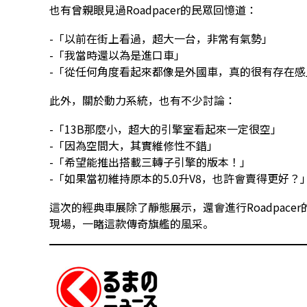
也有曾親眼見過Roadpacer的民眾回憶道：
-「以前在街上看過，超大一台，非常有氣勢」
-「我當時還以為是進口車」
-「從任何角度看起來都像是外國車，真的很有存在感
此外，關於動力系統，也有不少討論：
-「13B那麼小，超大的引擎室看起來一定很空」
-「因為空間大，其實維修性不錯」
-「希望能推出搭載三轉子引擎的版本！」
-「如果當初維持原本的5.0升V8，也許會賣得更好？
這次的經典車展除了靜態展示，還會進行Roadpac
現場，一睹這款傳奇旗艦的風采。