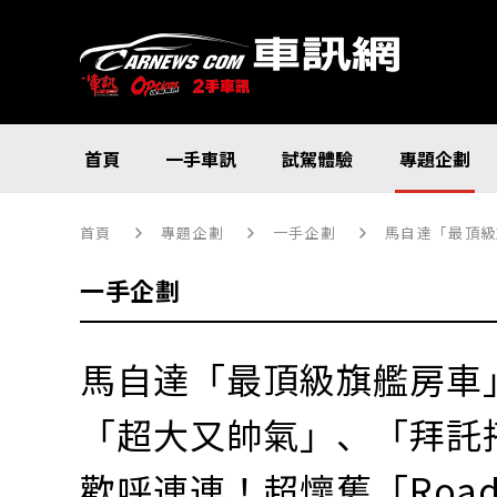
首頁
一手車訊
試駕體驗
專題企劃
首頁
專題企劃
一手企劃
馬自達「最頂級旗
一手企劃
馬自達「最頂級旗艦房車
「超大又帥氣」、「拜託
歡呼連連！超懷舊「Road