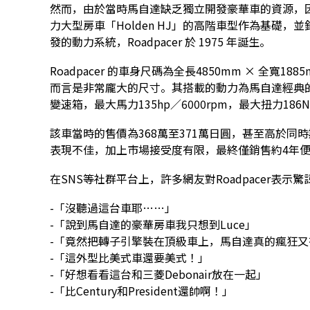
然而，由於當時馬自達缺乏獨立開發豪華車的資源，因此與
力大型房車「Holden HJ」的高階車型作為基礎
發的動力系統，Roadpacer 於 1975 年誕生。
Roadpacer 的車身尺碼為全長4850mm × 全寬18
而言是非常龐大的尺寸。其搭載的動力為馬自達經典的1
變速箱，最大馬力135hp／6000rpm，最大扭力186N
該車當時的售價為368萬至371萬日圓，甚至高於同時期的
表現不佳，加上市場接受度有限，最終僅銷售約4年便於
在SNS等社群平台上，許多網友對Roadpacer表示驚
-「沒聽過這台車耶……」
-「說到馬自達的豪華房車我只想到Luce」
-「竟然把轉子引擎裝在頂級車上，馬自達真的瘋狂又
-「這外型比美式車還要美式！」
-「好想看看這台和三菱Debonair放在一起」
-「比Century和President還帥啊！」