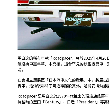
馬自達的稀有車款「Roadpacer」將於2025年4
館經典車嘉年華」中亮相。這台罕見的旗艦級房車，
論。
在會場主題展區「日本汽車文化的發展」中，將展出這輛
實車。活動現場除了可近距離欣賞外，還將安排動態
Roadpacer 是馬自達於1970年代推出的頂級旗
抗當時的豐田「Century」、日產「President