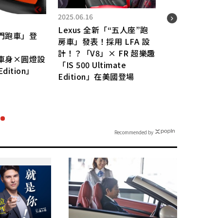
2026.
2025.06.16
Toy
Lexus 全新「“五人座”跑
型”
門跑車」登
房車」發表！採用 LFA 設
全長
計！？「V8」× FR 超樂趣
被傳是
車身×圓燈設
「IS 500 Ultimate
車」
Edition」
Edition」在美國登場
椅都
「F
來頭
Recommended by