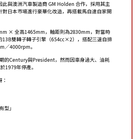
澳洲汽車製造商 GM Holden 合作，採用其主
，並針對日本市場進行豪華化改造，再搭載馬自達自家開
85mm × 全高1465mm，軸距則為2830mm，對當時
3B雙轉子轉子引擎（654cc×2），搭配三速自排
m／4000rpm。
Century與President，然而因車身過大、油耗
1979年停產。
訝：
有型」