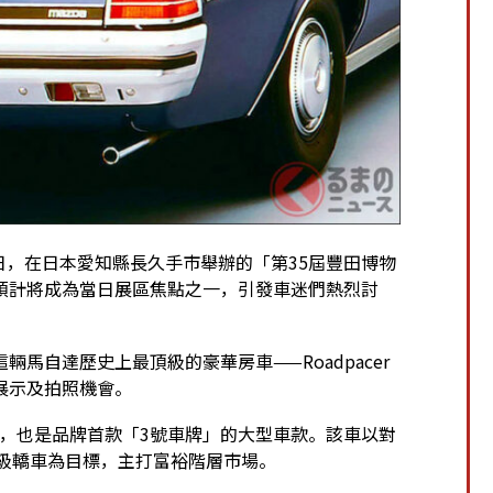
月20日，在日本愛知縣長久手市舉辦的「第35屆豐田博物
預計將成為當日展區焦點之一，引發車迷們熱烈討
馬自達歷史上最頂級的豪華房車——Roadpacer
展示及拍照機會。
艦房車，也是品牌首款「3號車牌」的大型車款。該車以對
」等高級轎車為目標，主打富裕階層市場。