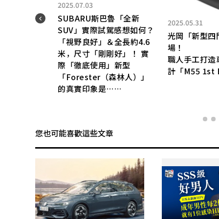
2025.07.03
SUBARU斯巴魯「全新
2025.05.31
SUV」實際試駕感想如何？
 的
光岡「新型四
「視野良好」＆全長約4.6
了！
場！
米，尺寸「剛剛好」！ 實
好尺
職人手工打造
際「徹底使用」新型
豪華
計「M55 1st 
「Forester（森林人）」
麼？
的真實印象是……
您也可能喜歡這些文章