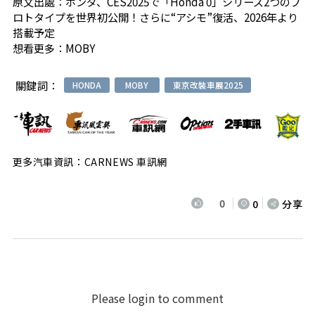
原文出處：
ホンダ、CES2025で「Honda 0」シリーズ2つのプ
ロトタイプを世界初公開！さらに“アシモ”復活、2026年より
搭載予定
想看更多：
MOBY
關鍵詞：
HONDA
MOBY
東京改裝車展2025
更多汽車資訊：CARNEWS 車訊網
0
0
分享
Please login to comment