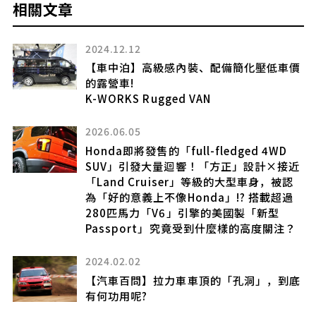
相關文章
2024.12.12
名
【車中泊】高級感內裝、配備簡化壓低車價
強
的露營車!
K-WORKS Rugged VAN
2026.06.05
Honda即將發售的「full-fledged 4WD
SUV」引發大量迴響！「方正」設計×接近
「Land Cruiser」等級的大型車身，被認
為「好的意義上不像Honda」!? 搭載超過
280匹馬力「V6」引擎的美國製「新型
Passport」究竟受到什麼樣的高度關注？
計
2024.02.02
【汽車百問】拉力車車頂的「孔洞」，到底
有何功用呢?