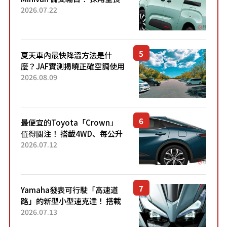
4.7公尺剛剛好的車身尺寸與
2026.07.22
「滑門」設計！ 還推出467萬
元日圓起的5人座版...
夏天車內最快降溫方法是什
麼？JAF實測揭曉正確空調使用
方式
2026.08.09
最便宜的Toyota「Crown」
值得關注！ 搭載4WD、每公升
22.4公里低油耗表現超亮眼！
2026.07.12
配備豐富、超越售價水準，堪
稱高CP值代表的「...
Yamaha發表可行駛「高速道
路」的新型小型速克達！ 搭載
能享受超強勁「渦輪感」的動
2026.07.13
力系統！ 採用與高階「Super