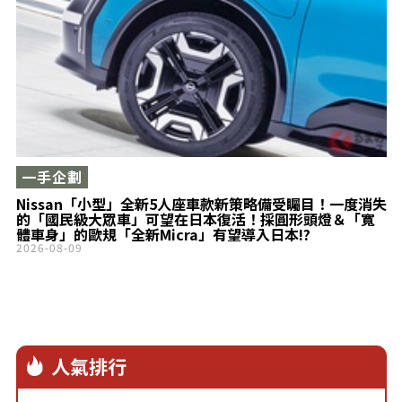
一手企劃
Nissan「小型」全新5人座車款新策略備受矚目！一度消失
的「國民級大眾車」可望在日本復活！採圓形頭燈＆「寬
體車身」的歐規「全新Micra」有望導入日本!?
2026-08-09
人氣排行