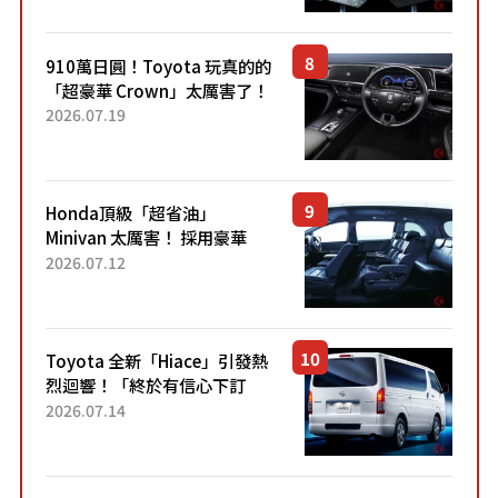
Sport」車款相同的...
910萬日圓！Toyota 玩真的的
「超豪華 Crown」太厲害了！
採用由「匠人技藝」打造的
2026.07.19
「專屬車色」與運動化「底盤
設定」！還配備專屬豪華...
Honda頂級「超省油」
Minivan 太厲害！ 採用豪華
「真皮座椅」與專屬「黑色內
2026.07.12
裝」！ 每公升可跑約20公里，
兼具優異節能表現與舒適
「三...
Toyota 全新「Hiace」引發熱
烈迴響！「終於有信心下訂
了！」「哪個等級交車最
2026.07.14
快？」討論不斷！但下訂後竟
然還要等「超過半年」才能交
車？...