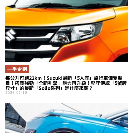
一手企劃
每公升可跑22km！Suzuki最新「5人座」旅行車備受矚
目！搭載強勁「全新引擎」魅力再升級！堅守傳統「5號牌
尺寸」的最新「Solio系列」是什麼來頭？
2026-01-10