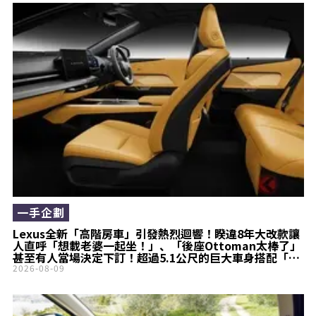
一手企劃
Lexus全新「高階房車」引發熱烈迴響！睽違8年大改款讓
人直呼「想載老婆一起坐！」、「後座Ottoman太棒了」
甚至有人當場決定下訂！超過5.1公尺的巨大車身搭配「豪
華待客空間」，全新ES業務透露的「真實心聲」究竟是什
2026-08-09
麼？