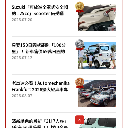
Suzuki「可放進全罩式安全帽
的 125cc」Scooter 備受矚
目！採用全新流線設計與各項
2026.07.20
升級，騎乘更加舒適！已陸續
開始出口的新款「B...
只要150日圓就能跑「100公
里」！ 新車售價69萬日圓的
「3人座」Trike大受歡迎！ 順
2026.07.12
應時代需求，究竟為何能迅速
熱賣？
老車迷必看！Automechanika
Frankfurt 2026擴大經典車專
區 1954年珍稀古董車現場修復
2026.08.07
清新綠色的最新「3排7人座」
Minivan 備受矚目！ 採用全長