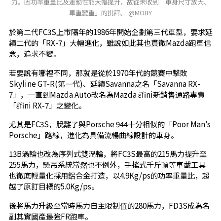
力。因功率重量比及運動性能大幅提升，故從未收到「車身尺寸放大、
車重變重」的批評。 @MOBY
於第二代FC3S上市隔年的1986年開始企劃第三代車型，要求延
續二代的「RX-7」大幅進化，雖說如此其也貫徹Mazda跑車信
念，追求不變。
若要說有哪裡不同，那就是從於1970年代的競賽中擊敗
Skyline GT-R(第一代)、延續Savanna之名「Savanna RX-
7」，一直到Mazda Auto改名為Mazda ε֮fini新銷售通路專賣
「ε֮fini RX-7」之變化。
尤其是FC3S，脫離了與Porsche 944十分相似的「Poor Man’s
Porsche」路線，進化為具備流暢曲線設計的車身。
13B渦輪也改為序列式雙渦輪，將FC3S最高的215馬力提升至
255馬力，懸吊系統當然也不例外，手搖式千斤頂等車載工具
也徹底輕量化採用鋁合金打造，以4.9Kg/ps的功率重量比，超
越了原訂目標的5.0Kg/ps。
後將馬力升級至當時馬力自主限制值的280馬力，FD3S成為名
副其實國產最強FR跑車。