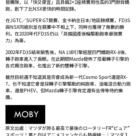
發團隊，以「快又便宜」且具備2+2座椅實用性高的3門掀背轎
跑，創下了比NSX更快的時間記錄。
在JGTC／SUPER GT競賽、金卡納全日本/地區錦標賽，FD3S
與NSX同級別並在競賽中不相上下，同時也獲得了無數的勝
利。在2020年代FD3S仍以「具備國產後輪驅動跑車最強實
力」為豪。
2002年FD3S結束銷售後，NA 13B引擎經歷四門轎跑RX-8後、
轉子跑車進入了長眠。在此期間Mazda發佈了搭載轉子引擎的
各式概念跑車，也推出了新的雙轉子引擎。
雖然目前還不知道其是否會成為新一代Cosmo Sport還是RX-
7，也不知道它會是採轉子引擎驅動的純跑車、油電混合動力跑
車，還是PHEV，但Mazda轉子引擎肯定還有值得等待的樂
趣。
原文出處：
マツダが誇る最高で最後のロータリーFR“ピュア”
スポーツ！黄と白はアニメファンからも熱視線…｜マツダ 3