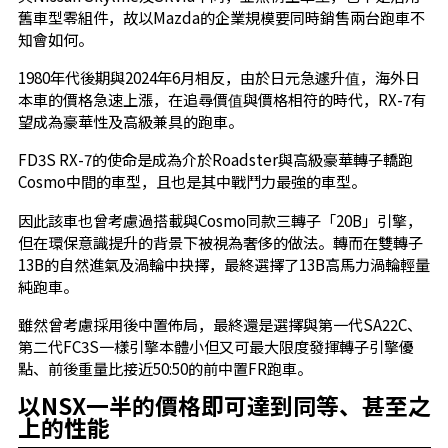
舊車型零組件，故以Mazda的企業規模要同時銷售兩台跑車不
知會如何。
1980年代後期與2024年6月相反，由於日元急遽升值，海外日
本車的價格急速上漲，在追尋價值與價格相符的時代，RX-7有
望成為豪華性及高級兼具的跑車。
FD3S RX-7的使命是成為介於Roadster與高級豪華轉子轎跑
Cosmo中間的車型，且也是其中戰鬥力最強的車型。
因此該車也曾考慮過搭載與Cosmo同款三轉子「20B」引擎，
但在環保意識提升的背景下被視為奢侈的做法。轉而在雙轉子
13B的自然進氣及渦輪中抉擇，最終選擇了13B高馬力渦輪輕量
純跑車。
雖然曾考慮採用後中置佈局，最終還是選擇與第一代SA22C、
第二代FC3S一樣引擎本體小但又可最大限度發揮轉子引擎優
點、前後重量比接近50:50的前中置FR跑車。
以NSX一半的價格即可達到同等、甚至之
上的性能