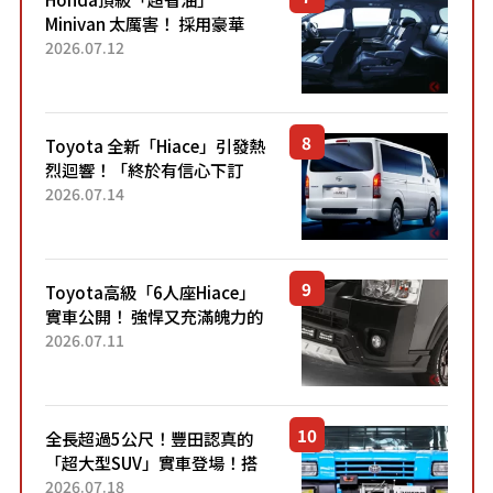
Minivan 太厲害！ 採用豪華
「真皮座椅」與專屬「黑色內
2026.07.12
裝」！ 每公升可跑約20公里，
兼具優異節能表現與舒適
「三...
Toyota 全新「Hiace」引發熱
烈迴響！「終於有信心下訂
了！」「哪個等級交車最
2026.07.14
快？」討論不斷！但下訂後竟
然還要等「超過半年」才能交
車？...
Toyota高級「6人座Hiace」
實車公開！ 強悍又充滿魄力的
「全黑設計」搭配特別「豪華
2026.07.11
內裝」！ Premium打造的「限
定Bruno」由...
全長超過5公尺！豐田認真的
「超大型SUV」實車登場！搭
載後輪也會轉向的「四輪轉
2026.07.18