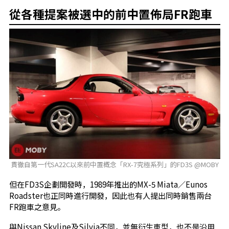
從各種提案被選中的前中置佈局FR跑車
貫徹自第一代SA22C以來前中置概念「RX-7究極系列」的FD3S @MOBY
但在FD3S企劃開發時，1989年推出的MX-5 Miata／Eunos
Roadster也正同時進行開發，因此也有人提出同時銷售兩台
FR跑車之意見。
與Nissan Skyline及Silvia不同，並無衍生車型，也不是沿用