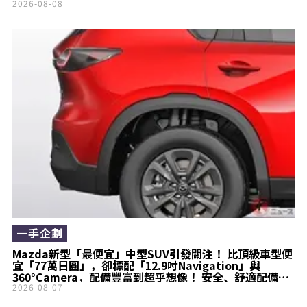
2026-08-08
一手企劃
Mazda新型「最便宜」中型SUV引發關注！ 比頂級車型便
宜「77萬日圓」，卻標配「12.9吋Navigation」與
360°Camera，配備豐富到超乎想像！ 安全、舒適配備一
應俱全，堪稱「聰明人的選擇」！ 入門車型「新型CX-
2026-08-07
5『S』」到底是什麼樣的車？