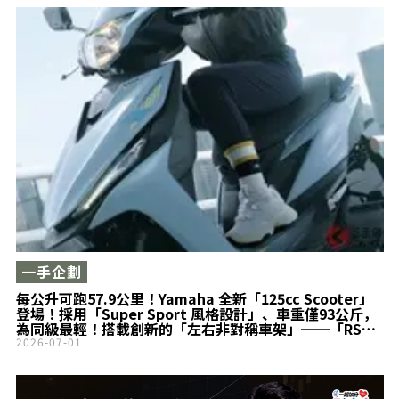
一手企劃
每公升可跑57.9公里！Yamaha 全新「125cc Scooter」
登場！採用「Super Sport 風格設計」、車重僅93公斤，
為同級最輕！搭載創新的「左右非對稱車架」──「RS
NEO」正式在台灣發表
2026-07-01