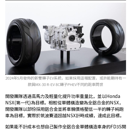
2024年5月發佈的新雙轉子EV系統，如果採用這種配置，或許能期待有一
款與MX-30 R-EV 8C轉子PHEV不同的跑車問世
開發團隊透過高馬力及輕量化提升功率重量比，並以Honda
NSX(第一代)為目標。相較從單體橫造變為全鋁合金的NSX，
開發團隊以部份採用鋁合金並將車輛價格壓低一半的轉子純跑
車為目標，實際於筑波賽道超越NSX計時成績，達成此目標。
如果能不計成本也想自己製作全鋁合金單體橫造車身的FD3S開