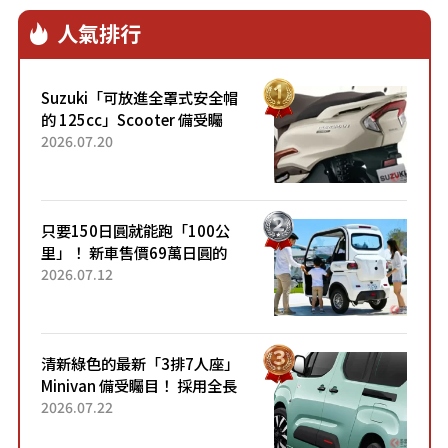
人氣排行
Suzuki「可放進全罩式安全帽
的 125cc」Scooter 備受矚
目！採用全新流線設計與各項
2026.07.20
升級，騎乘更加舒適！已陸續
開始出口的新款「B...
只要150日圓就能跑「100公
里」！ 新車售價69萬日圓的
「3人座」Trike大受歡迎！ 順
2026.07.12
應時代需求，究竟為何能迅速
熱賣？
清新綠色的最新「3排7人座」
Minivan 備受矚目！ 採用全長
4.7公尺剛剛好的車身尺寸與
2026.07.22
「滑門」設計！ 還推出467萬