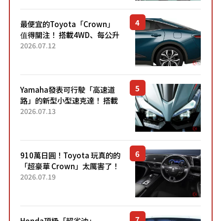
元日圓起的5人座版...
最便宜的Toyota「Crown」
值得關注！ 搭載4WD、每公升
22.4公里低油耗表現超亮眼！
2026.07.12
配備豐富、超越售價水準，堪
稱高CP值代表的「...
Yamaha發表可行駛「高速道
路」的新型小型速克達！ 搭載
能享受超強勁「渦輪感」的動
2026.07.13
力系統！ 採用與高階「Super
Sport」車款相同的...
910萬日圓！Toyota 玩真的的
「超豪華 Crown」太厲害了！
採用由「匠人技藝」打造的
2026.07.19
「專屬車色」與運動化「底盤
設定」！還配備專屬豪華...
Honda頂級「超省油」