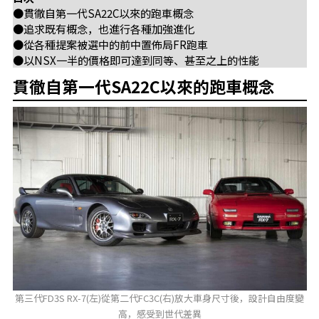
●貫徹自第一代SA22C以來的跑車概念
●追求既有概念，也進行各種加強進化
●從各種提案被選中的前中置佈局FR跑車
●以NSX一半的價格即可達到同等、甚至之上的性能
貫徹自第一代SA22C以來的跑車概念
第三代FD3S RX-7(左)從第二代FC3C(右)放大車身尺寸後，設計自由度變
高，感受到世代差異