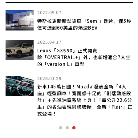
2022.09.07
特斯拉更新新型貨車「Semi」圖片，僅5秒
便可達到60英里的爆速BEV
2025.04.17
Lexus「GX550」正式開賣!
攜
除「OVERTRAIL+」外，也新增適合7人坐
的「version L」車型
2026.01.29
XE
新車145萬日圓！Mazda 發表全新「4人
座」輕型廂車！寬闊感十足的「俐落動感設
計」＋先進油電系統上身！「每公升22.6公
里」的省油表現同樣吸睛，全新「Flair」正
式登場！