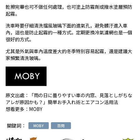
乾擦完畢也可不做任何處理，也可塗上防霧劑或撥水塗層預防
起霧。
洗車時要仔細清洗擋風玻璃下面的進氣孔，避免髒汙進入車
內，這也是防止起霧的一種方式。定期更換冷氣濾網也是一個
很好的方式。
尤其是外氣與車內溫度差大的冬季特別容易起霧，還是建議大
家頻繁清洗玻璃。
原文出處：
「雨の日に曇りやすい車の内窓、見落としがちな
アレが原因かも？」簡単お手入れ術とエアコン活用法
想看更多：
MOBY
關鍵詞：
MOBY
百問