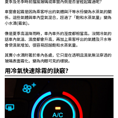
夏季及冬季時前擋風玻璃或車窗內側是否曾經起霧過呢?
車窗會起霧是因為乘客呼出的氣體與汗等水份變為水蒸氣的關
係。這些氣體與車內空氣混合，超過了「飽和水蒸氣量」變為
小水滴(霧氣)。
像是夏季高溫降雨時，車內車外的溼度都相當高。沒開冷氣的
話車內氣溫、濕度都會升高，再加上乘客呼出的氣體及汗水等
會使濕氣增加，很容易超越飽和水蒸氣量。
其實小水滴附著於車內各處，它只是在透明且濕氣無法穿透的
玻璃表面霧化，變為肉眼可見的樣貌。
用冷氣快速除霧的訣竅?