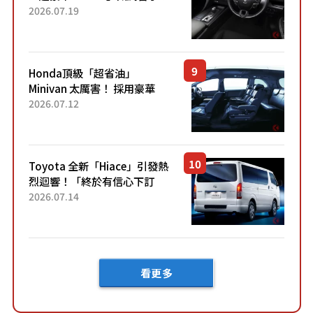
採用由「匠人技藝」打造的
2026.07.19
「專屬車色」與運動化「底盤
設定」！還配備專屬豪華...
Honda頂級「超省油」
Minivan 太厲害！ 採用豪華
「真皮座椅」與專屬「黑色內
2026.07.12
裝」！ 每公升可跑約20公里，
兼具優異節能表現與舒適
「三...
Toyota 全新「Hiace」引發熱
烈迴響！「終於有信心下訂
了！」「哪個等級交車最
2026.07.14
快？」討論不斷！但下訂後竟
然還要等「超過半年」才能交
車？...
看更多