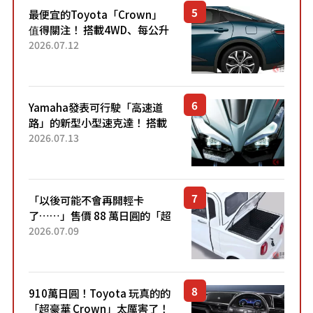
最便宜的Toyota「Crown」
值得關注！ 搭載4WD、每公升
22.4公里低油耗表現超亮眼！
2026.07.12
配備豐富、超越售價水準，堪
稱高CP值代表的「...
Yamaha發表可行駛「高速道
路」的新型小型速克達！ 搭載
能享受超強勁「渦輪感」的動
2026.07.13
力系統！ 採用與高階「Super
Sport」車款相同的...
「以後可能不會再開輕卡
了……」售價 88 萬日圓的「超
迷你輕型貨車」引發兩極評
2026.07.09
價！「150 日圓就能跑 100 公
里！」「免驗車真的太棒
了！...
910萬日圓！Toyota 玩真的的
「超豪華 Crown」太厲害了！