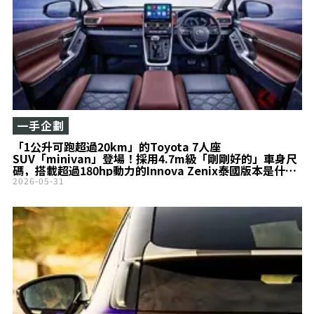
一手企劃
「1公升可跑超過20km」的Toyota 7人座
SUV「minivan」登場！採用4.7m級「剛剛好的」車身尺
碼，搭載超過180hp動力的Innova Zenix泰國版本是什
麼？
2026-05-31