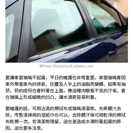
©︎Pixel-Shot/stock.adobe.com
要讓車窗玻璃不起霧，平日的維護也非常重要。車窗玻璃會因
車外帶進車內的排氣、灰塵及人手上的油脂而變髒。如果有抽
菸，菸的成份也會附著在上面。像這種肉眼看不見的汙垢，會
在玻璃上形成細微的凹凸，讓水滴更容易附著。
要維護的話，可用沾濕的擦拭布或玻璃清潔劑，先將髒污去
除。市售清掃用的溼紙巾也可以，去除髒汙後可用乾淨的擦拭
布乾擦一次。若清潔劑殘留，這也是造成水滴附著起霧的原
因，這也要多注意。