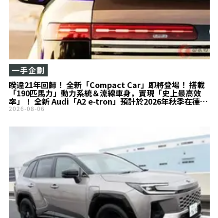
一手企劃
睽違21年回歸！ 全新「Compact Car」即將登場！ 搭載
「190匹馬力」動力系統＆流線車身，實現「史上最高效
率」！ 全新 Audi「A2 e-tron」預計於2026年秋季在德國
全球首度公開
2026-08-06