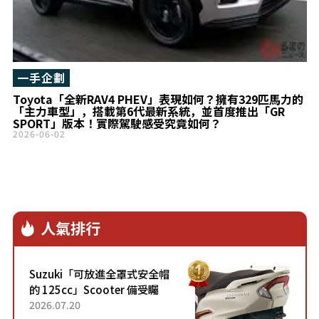
一手企劃
Toyota「全新RAV4 PHEV」表現如何？擁有329匹馬力的
「主力車型」，搭載第6代最新系統，並首度推出「GR
SPORT」版本！實際駕駛感受究竟如何？
2026-06-02
人氣排行
Suzuki「可放進全罩式安全帽
的 125cc」Scooter 備受矚
目！採用全新流線設計與各項
2026.07.20