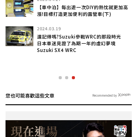
【車中泊】每出遊一次DIY的熱忱就更加高
年2
漲!目標打造更加便利的露營車(下)
2024.03.19
還記得嗎?Suzuki參戰WRC的那段時光
e」
日本車迷見證了為期一年的虛幻夢境
Suzuki SX4 WRC
屬
您也可能喜歡這些文章
Recommended by