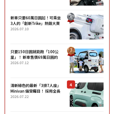
升級，騎乘更加舒適！已陸續
開始出口的新款「B...
新車只要60萬日圓起！可乘坐
3人的「創新Trike」熱銷大賣
成為人氣車款！「養車成本真
2026.07.10
的超便宜！」「150日圓就能
跑100公里」「小朋友坐得...
只要150日圓就能跑「100公
里」！ 新車售價69萬日圓的
「3人座」Trike大受歡迎！ 順
2026.07.12
應時代需求，究竟為何能迅速
熱賣？
清新綠色的最新「3排7人座」
Minivan 備受矚目！ 採用全長
4.7公尺剛剛好的車身尺寸與
2026.07.22
「滑門」設計！ 還推出467萬
元日圓起的5人座版...