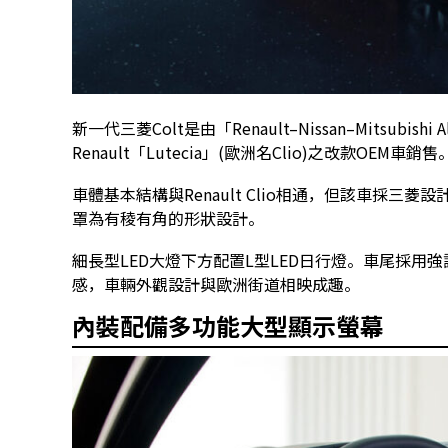
新一代三菱Colt是由「Renault–Nissan–Mitsubis
Renault「Lutecia」(歐洲名Clio)之改款OEM車銷售
車體基本結構與Renault Clio相通，但該車採三菱設計
罩為有稜有角的形狀設計。
細長型LED大燈下方配置L型LED日行燈。車尾採
感，車輛外觀設計與歐洲街道相映成趣。
內裝配備多功能大型顯示螢幕