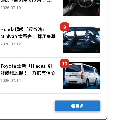
厲害了！採用由「匠人技
2026.07.19
藝」打造的「專屬車色」與
運動化「底盤設定」！還配
備專屬豪華...
Honda頂級「超省油」
Minivan 太厲害！ 採用豪華
「真皮座椅」與專屬「黑色
2026.07.12
內裝」！ 每公升可跑約20
公里，兼具優異節能表現與
舒適「三...
Toyota 全新「Hiace」引
發熱烈迴響！「終於有信心
下訂了！」「哪個等級交車
2026.07.14
最快？」討論不斷！但下訂
後竟然還要等「超過半年」
才能交車？...
看更多