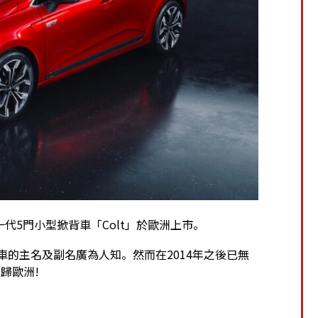
 BV宣佈新一代5門小型掀背車「Colt」於歐洲上市。
為三菱車的主名及副名廣為人知。然而在2014年之後已無
回歸歐洲!