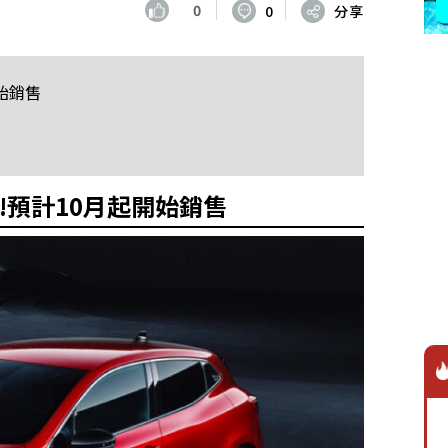
0
0
分享
始銷售
!預計10月起開始銷售