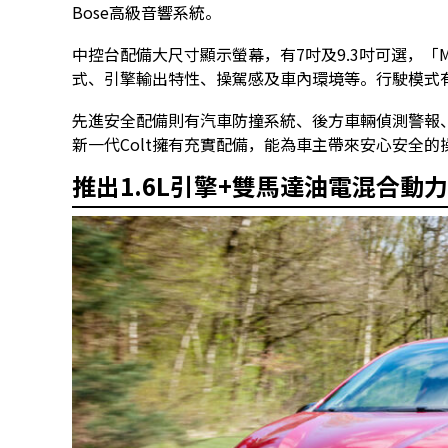
Bose高級音響系統。
中控台配備大尺寸顯示螢幕，有7吋及9.3吋可選，「Mu
式、引擎輸出特性、操駕感及車內環境等。行駛模式有「My
先進安全配備則有汽車防撞系統、後方車輛偵測警報
新一代Colt擁有充實配備，能為車主帶來安心安全的
推出1.6L引擎+雙馬達油電混合動