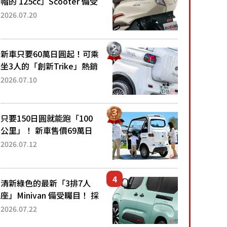
帽的 125cc」Scooter 備受
矚目！採用全新流線設計與
2026.07.20
各項升級，騎乘更加舒適！
已陸續開始出口的新款
「B...
新車只要60萬日圓起！可乘
坐3人的「創新Trike」熱銷
大賣成為人氣車款！「養車
2026.07.10
成本真的超便宜！」「150
日圓就能跑100公里」「小
朋友坐得...
只要150日圓就能跑「100
公里」！ 新車售價69萬日
圓的「3人座」Trike大受歡
2026.07.12
迎！ 順應時代需求，究竟
為何能迅速熱賣？
清新綠色的最新「3排7人
座」Minivan 備受矚目！ 採
用全長4.7公尺剛剛好的車
2026.07.22
身尺寸與「滑門」設計！