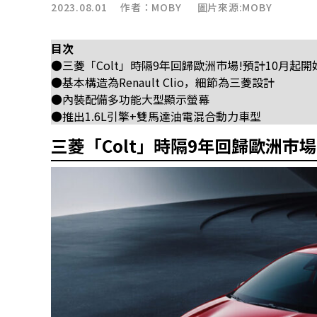
2023.08.01 作者：
MOBY
圖片來源:MOBY
目次
●三菱「Colt」時隔9年回歸歐洲市場!預計10月起開
●基本構造為Renault Clio，細節為三菱設計
●內裝配備多功能大型顯示螢幕
●推出1.6L引擎+雙馬達油電混合動力車型
三菱「Colt」時隔9年回歸歐洲市場