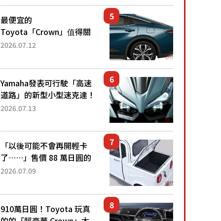
還推出467萬元日圓起的5
人座版...
最便宜的
Toyota「Crown」值得關
注！ 搭載4WD、每公升
2026.07.12
22.4公里低油耗表現超亮
眼！ 配備豐富、超越售價
水準，堪稱高CP值代表的
Yamaha發表可行駛「高速
「...
道路」的新型小型速克達！
搭載能享受超強勁「渦輪
2026.07.13
感」的動力系統！ 採用與
高階「Super Sport」車款
相同的...
「以後可能不會再開輕卡
了……」售價 88 萬日圓的
「超迷你輕型貨車」引發兩
2026.07.09
極評價！「150 日圓就能跑
100 公里！」「免驗車真的
太棒了！...
910萬日圓！Toyota 玩真
的的「超豪華 Crown」太