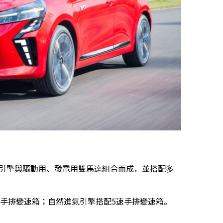
L汽油引擎與驅動用、發電用雙馬達組合而成，並搭配多
速手排變速箱；自然進氣引擎搭配5速手排變速箱。