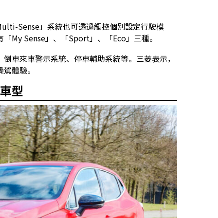
lti-Sense」系統也可透過觸控個別設定行駛模
 Sense」、「Sport」、「Eco」三種。
、倒車來車警示系統、停車輔助系統等。三菱表示，
操駕體驗。
力車型