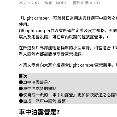
2023.02.02 作者：
MOBY
圖片來源:MOBY
「Light camper」可兼具日常用途與舒適車中
使用。
(※Light camper並沒有明確的定義及尺寸規
寢具及用餐設備，可在車內就寢的輕裝露營車。)
在街道及戶外都能輕鬆操駕的小型車身，相當適合「
單人露營者都能簡單享受露營樂趣。
本篇文章會向大家介紹適合Light camper露營
目次
●車中泊露營是?
●車中泊露營的優點
●使自成一派的「車中泊露營」更加愉快舒適之必備
●自成一派車中露營 統整
車中泊露營是?