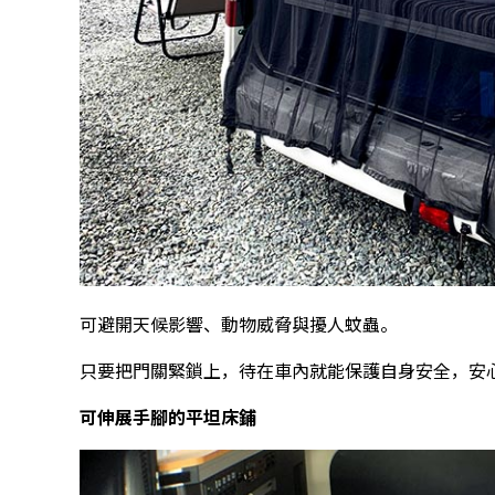
可避開天候影響、動物威脅與擾人蚊蟲。
只要把門關緊鎖上，待在車內就能保護自身安全，安
可伸展手腳的平坦床鋪