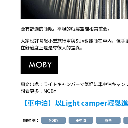
要有舒適的睡眠，平坦的就寢空間相當重要。
大家也許會想小型旅行車與SUV也能睡在車內，但手
在舒適度上還是有很大的差異。
原文出處：
ライトキャンパーで気軽に車中泊キャン
想看更多：
MOBY
【車中泊】以Light camper輕
關鍵詞：
MOBY
車中泊
露營