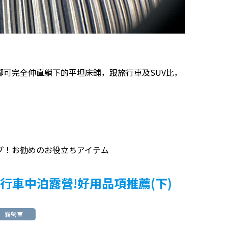
腳可完全伸直躺下的平坦床鋪，跟旅行車及SUV比，
プ！お勧めのお役立ちアイテム
鬆進行車中泊露營!好用品項推薦(下)
露營車