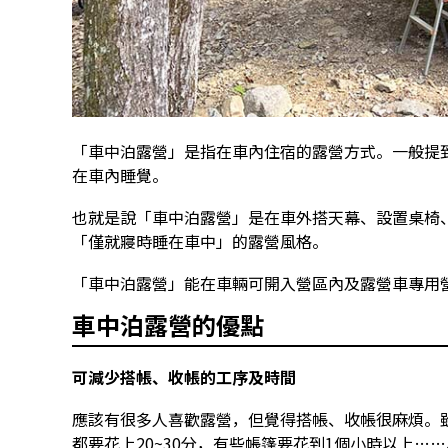
「車中泊露營」是指在車內住宿的露營方式。一般提
在車內睡覺。
也就是說「車中泊露營」是在車外搭天幕、設置桌椅
「僅就寢時睡在車中」的露營風格。
「車中泊露營」能在車輛可開入營區內及露營車專用
車中泊露營的優點
可減少搭帳、收帳的工序及時間
應該有很多人喜歡露營，但覺得搭帳、收帳很麻煩。
都要花上20~30分，有些帳篷要花到1個小時以上……