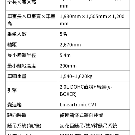
全長×寬×高
mm
車室長×車室寬×車室
1,930mm×1,505mm×1,200
高
mm
乘坐人數
5名
軸距
2,670mm
最小迴轉半徑
5.4m
最小離地高度
200mm
車輛重量
1,540~1,620kg
2.0L DOHC直噴+馬達(e-
引擎
BOXER)
變速箱
Lineartronic CVT
轉向裝置
齒輪齒條式轉向裝置
懸吊系統(前/後)
麥花臣懸吊/雙A臂懸吊系統