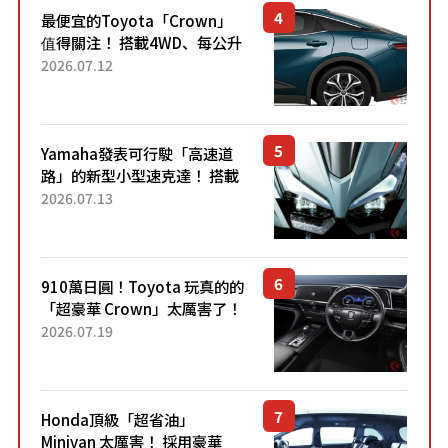
最便宜的Toyota「Crown」
值得關注！ 搭載4WD、每公升
22.4公里低油耗表現超亮眼！
2026.07.12
配備豐富、超越售價水準，堪
稱高CP值代表的「...
Yamaha發表可行駛「高速道
路」的新型小型速克達！ 搭載
能享受超強勁「渦輪感」的動
2026.07.13
力系統！ 採用與高階「Super
Sport」車款相同的...
910萬日圓！Toyota 玩真的的
「超豪華 Crown」太厲害了！
採用由「匠人技藝」打造的
2026.07.19
「專屬車色」與運動化「底盤
設定」！還配備專屬豪華...
Honda頂級「超省油」
Minivan 太厲害！ 採用豪華