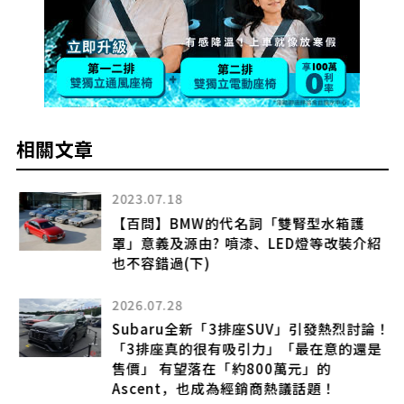
相關文章
2023.07.18
【百問】BMW的代名詞「雙腎型水箱護
罩」意義及源由? 噴漆、LED燈等改裝介紹
也不容錯過(下)
2026.07.28
…測
Subaru全新「3排座SUV」引發熱烈討論！
「3排座真的很有吸引力」「最在意的還是
售價」 有望落在「約800萬元」的
Ascent，也成為經銷商熱議話題！