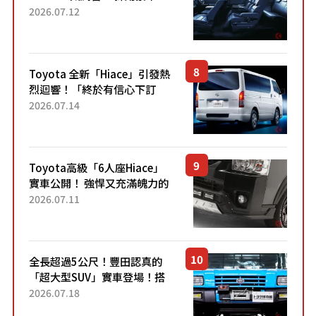
「真皮座椅」與專屬「黑色內
2026.07.12
裝」！ 每公升可跑約20公里，
兼具優異節能表現與舒適
「三...
Toyota 全新「Hiace」引發熱
烈迴響！「終於有信心下訂
了！」「哪個等級交車最
2026.07.14
快？」討論不斷！但下訂後竟
然還要等「超過半年」才能交
車？...
Toyota高級「6人座Hiace」
實車公開！ 強悍又充滿魄力的
「全黑設計」搭配特別「豪華
2026.07.11
內裝」！ Premium打造的「限
定Bruno」由...
全長超過5公尺！豐田認真的
「超大型SUV」實車登場！搭
載後輪也會轉向的「四輪轉
2026.07.18
向」系統！以宛如「軍用