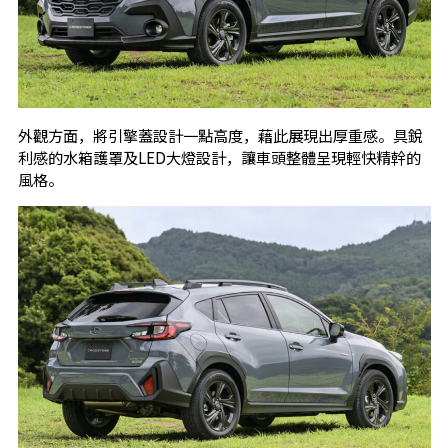
外觀方面，將引擎蓋設計一點高度，藉此展現出厚重感。具銳
利感的水箱護罩及LED大燈設計，讓車頭整體呈現輕快精幹的
風格。