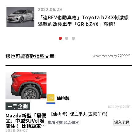
2022.06.29
「連BEV也動真格」Toyota bZ4X刺激感
滿載的改裝車型「GR bZ4X」亮相?
您也可能喜歡這些文章
Recommended by
PR
仙桃牌
一手企劃
ads by popIn
【仙桃牌】保血平丸(去羚羊角)
Mazda新型「最便
宜」中型SUV引發
深入了解
觀看次數 51,149次
關注！ 比頂級車型
便宜「77萬日
2026-08-07
圓」，卻標配