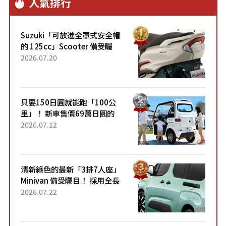
人氣排行
Suzuki「可放進全罩式安全帽
的 125cc」Scooter 備受矚
目！採用全新流線設計與各項
2026.07.20
升級，騎乘更加舒適！已陸續
開始出口的新款「B...
只要150日圓就能跑「100公
里」！ 新車售價69萬日圓的
「3人座」Trike大受歡迎！ 順
2026.07.12
應時代需求，究竟為何能迅速
熱賣？
清新綠色的最新「3排7人座」
Minivan 備受矚目！ 採用全長
4.7公尺剛剛好的車身尺寸與
2026.07.22
「滑門」設計！ 還推出467萬
元日圓起的5人座版...