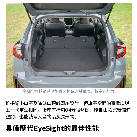
多樣化座椅調整功能帶來極佳的裝載性，相當有魅力
雖採縮小車室及降低車頂輪廓線設計，但車室空間的寬敞度與
上一代車型相同。後座座椅可6:4分段傾倒，能自由拓寬後備箱
空間，也能裝載大型物品及長形物。
具備歷代EyeSight的最佳性能