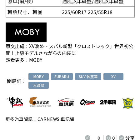
煞車(前/後)
通風煞車碟盤/通風煞車碟盤
輪胎尺寸、輪圈
225/60R17 225/55R18
原文出處：
XV改め…スバル新型「クロストレック」世界初公
開！上級モデルさながらの内装に
想看更多：
MOBY
MOBY
SUBARU
SUV 休旅車
XV
關鍵詞：
大改款
更多汽車資訊：CARNEWS 車訊網
0
0
分享