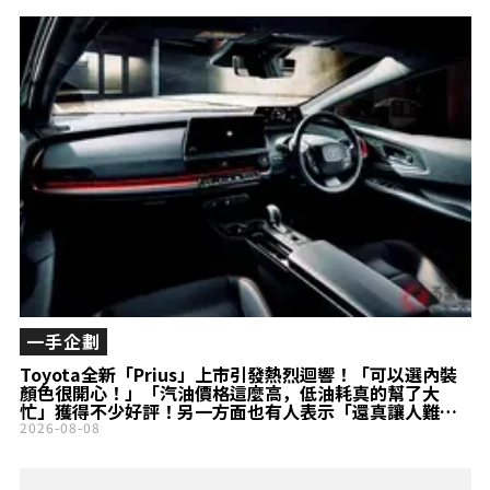
「12.9吋
Navigation」與
360°Camera，配
備豐富到超乎想
像！ 安全、舒適配
備一應俱全，堪稱
「聰明人的選
擇」！ 入門車型
「新型CX-
5『S』」到底是什
麼樣的車？
一手企劃
Toyota全新「Prius」上市引發熱烈迴響！「可以選內裝
顏色很開心！」「汽油價格這麼高，低油耗真的幫了大
忙」獲得不少好評！另一方面也有人表示「還真讓人難以
在Civic之間做選擇……」!? 兼具高質感設計魅力的
2026-08-08
「Prius」頂級車型成為話題！