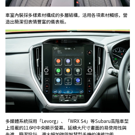
車室內裝採多樣素材構成的多層結構，活用各項素材觸感，營
造出簡潔但表情豐富的儀表板。
多媒體系統採用「Levorg」、「WRX S4」等Subaru高階車型
上搭載的11.6吋中央顯示螢幕。延續大尺寸畫面的易使用性與
先進、簡潔設計，還大幅加強與智慧型手機的連接功能。