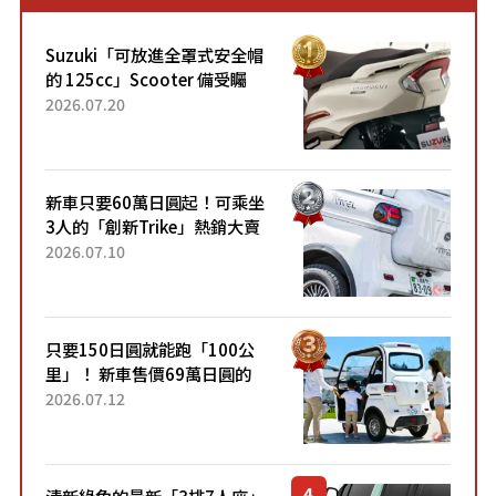
Suzuki「可放進全罩式安全帽
的 125cc」Scooter 備受矚
目！採用全新流線設計與各項
2026.07.20
升級，騎乘更加舒適！已陸續
開始出口的新款「B...
新車只要60萬日圓起！可乘坐
3人的「創新Trike」熱銷大賣
成為人氣車款！「養車成本真
2026.07.10
的超便宜！」「150日圓就能
跑100公里」「小朋友坐得...
只要150日圓就能跑「100公
里」！ 新車售價69萬日圓的
「3人座」Trike大受歡迎！ 順
2026.07.12
應時代需求，究竟為何能迅速
熱賣？