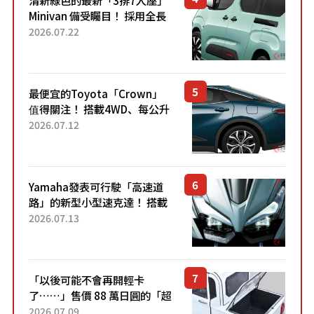
清新綠色的最新「3排7人座」
Minivan 備受矚目！ 採用全長
4.7公尺剛剛好的車身尺寸與
2026.07.22
「滑門」設計！ 還推出467萬
元日圓起的5人座版...
最便宜的Toyota「Crown」
值得關注！ 搭載4WD、每公升
22.4公里低油耗表現超亮眼！
2026.07.12
配備豐富、超越售價水準，堪
稱高CP值代表的「...
Yamaha發表可行駛「高速道
路」的新型小型速克達！ 搭載
能享受超強勁「渦輪感」的動
2026.07.13
力系統！ 採用與高階「Super
Sport」車款相同的...
「以後可能不會再開輕卡
了……」售價 88 萬日圓的「超
迷你輕型貨車」引發兩極評
2026.07.09