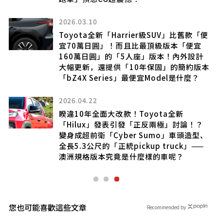
2026.03.10
家
升
Toyota全新「Harrier級SUV」比舊款「便
入手
宜70萬日圓」！而且比最頂級版本「便宜
160萬日圓」的「5人座」版本！內外設計
大幅更新，還提供「10年保固」的簡約版本
「bZ4X Series」最便宜Model是什麼？
款
2026.04.22
睽違10年全面大改款！Toyota全新
「Hilux」發表引發「正反兩極」討論！？
變身成超前衛「Cyber Sumo」車頭造型、
全長5.3公尺的「正統pickup truck」——
澳洲規格版本究竟是什麼樣的車呢？
您也可能喜歡這些文章
Recommended by