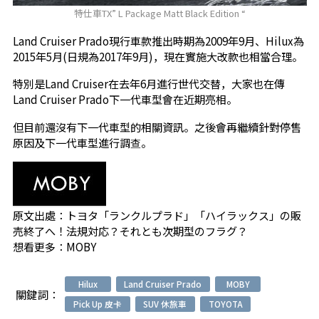
特仕車TX” L Package Matt Black Edition “
Land Cruiser Prado現行車款推出時期為2009年9月、Hilux為
2015年5月(日規為2017年9月)，現在實施大改款也相當合理。
特別是Land Cruiser在去年6月進行世代交替，大家也在傳
Land Cruiser Prado下一代車型會在近期亮相。
但目前還沒有下一代車型的相關資訊。之後會再繼續針對停售
原因及下一代車型進行調查。
原文出處：
トヨタ「ランクルプラド」「ハイラックス」の販
売終了へ！法規対応？それとも次期型のフラグ？
想看更多：
MOBY
Hilux
Land Cruiser Prado
MOBY
關鍵詞：
Pick Up 皮卡
SUV 休旅車
TOYOTA