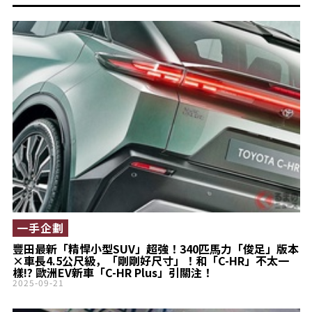
一手企劃
豐田最新「精悍小型SUV」超強！340匹馬力「俊足」版本
×車長4.5公尺級，「剛剛好尺寸」！和「C-HR」不太一
樣!? 歐洲EV新車「C-HR Plus」引關注！
2025-09-21