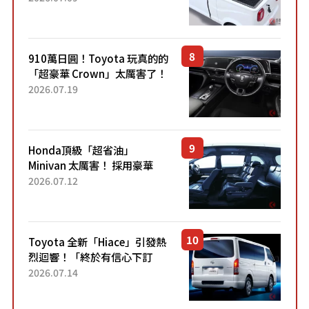
價！「150 日圓就能跑 100 公
里！」「免驗車真的太棒
了！...
910萬日圓！Toyota 玩真的的
「超豪華 Crown」太厲害了！
採用由「匠人技藝」打造的
2026.07.19
「專屬車色」與運動化「底盤
設定」！還配備專屬豪華...
Honda頂級「超省油」
Minivan 太厲害！ 採用豪華
「真皮座椅」與專屬「黑色內
2026.07.12
裝」！ 每公升可跑約20公里，
兼具優異節能表現與舒適
「三...
Toyota 全新「Hiace」引發熱
烈迴響！「終於有信心下訂
了！」「哪個等級交車最
2026.07.14
快？」討論不斷！但下訂後竟
然還要等「超過半年」才能交