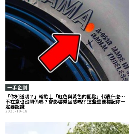
一手企劃
「你知道嗎？」輪胎上「紅色與黃色的圓點」代表什麼…
不在意也沒關係嗎？會影響乘坐感嗎!? 這些重要標記你一
定要認識
2025-10-18