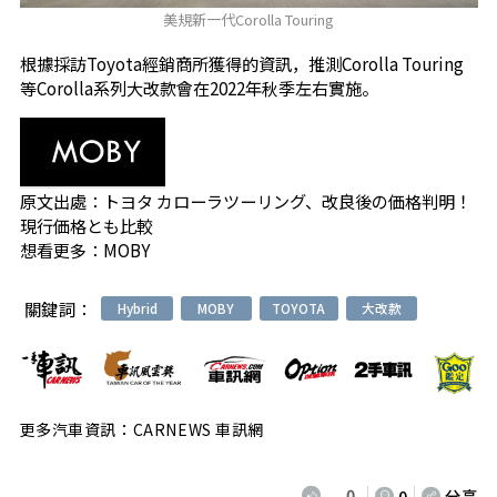
美規新一代Corolla Touring
根據採訪Toyota經銷商所獲得的資訊，推測Corolla Touring
等Corolla系列大改款會在2022年秋季左右實施。
原文出處：
トヨタ カローラツーリング、改良後の価格判明！
現行価格とも比較
想看更多：
MOBY
關鍵詞：
Hybrid
MOBY
TOYOTA
大改款
更多汽車資訊：CARNEWS 車訊網
0
0
分享