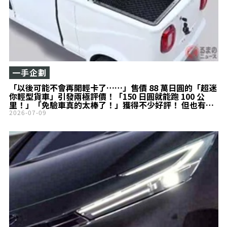
一手企劃
「以後可能不會再開輕卡了……」售價 88 萬日圓的「超迷
你輕型貨車」引發兩極評價！「150 日圓就能跑 100 公
里！」「免驗車真的太棒了！」獲得不少好評！ 但也有人
喊話「希望貨斗再大一點！」維持成本超便宜的
2026-07-09
Bubble「VIVEL TRIKE」話題十足！