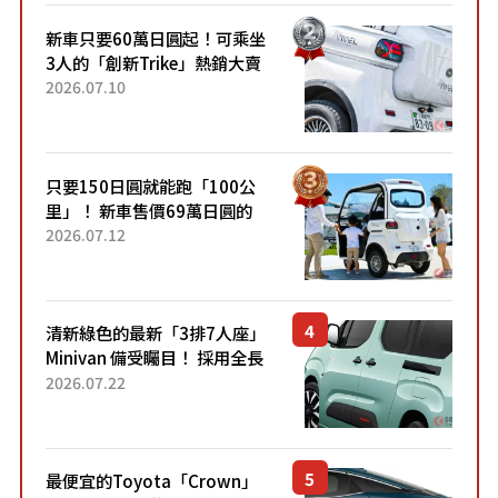
新車只要60萬日圓起！可乘坐
3人的「創新Trike」熱銷大賣
成為人氣車款！「養車成本真
2026.07.10
的超便宜！」「150日圓就能
跑100公里」「小朋友坐得...
只要150日圓就能跑「100公
里」！ 新車售價69萬日圓的
「3人座」Trike大受歡迎！ 順
2026.07.12
應時代需求，究竟為何能迅速
熱賣？
清新綠色的最新「3排7人座」
Minivan 備受矚目！ 採用全長
4.7公尺剛剛好的車身尺寸與
2026.07.22
「滑門」設計！ 還推出467萬
元日圓起的5人座版...
最便宜的Toyota「Crown」