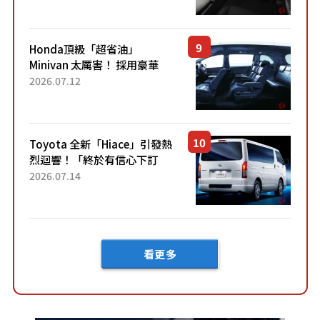
「專屬車色」與運動化「底盤
設定」！還配備專屬豪華...
Honda頂級「超省油」
Minivan 太厲害！ 採用豪華
「真皮座椅」與專屬「黑色內
2026.07.12
裝」！ 每公升可跑約20公里，
兼具優異節能表現與舒適
「三...
Toyota 全新「Hiace」引發熱
烈迴響！「終於有信心下訂
了！」「哪個等級交車最
2026.07.14
快？」討論不斷！但下訂後竟
然還要等「超過半年」才能交
車？...
看更多