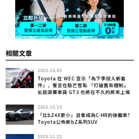
相關文章
2025.10.05
0
Toyota 在 WEC 宣示「為下季投入新套
兩萬
件」，誓言在勒芒雪恥 「打破舊有體制」
氫能源賽車與 GT3 也將在不久的將來上場
2022.12.13
驚
「比bZ4X更小」且會成為C-HR的後繼車?
與
Toyota公佈新bZ系列SUV
管
化版
2025.11.22