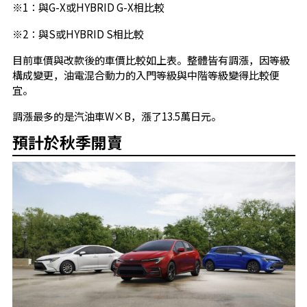
※1：與G-X或HYBRID G-X相比較
※2：與S或HYBRID S相比較
目前車價與改款後的車價比較如上表。整體皆有調漲，因等級
構成變更，油電混合動力的入門等級與中階等級變得比較便
宜。
調漲最多的是汽油車W×B，漲了13.5萬日元。
預計於秋季開賣