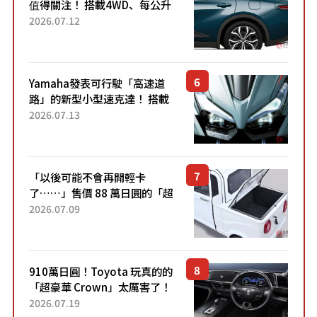
值得關注！ 搭載4WD、每公升
22.4公里低油耗表現超亮眼！
2026.07.12
配備豐富、超越售價水準，堪
稱高CP值代表的「...
Yamaha發表可行駛「高速道
路」的新型小型速克達！ 搭載
能享受超強勁「渦輪感」的動
2026.07.13
力系統！ 採用與高階「Super
Sport」車款相同的...
「以後可能不會再開輕卡
了……」售價 88 萬日圓的「超
迷你輕型貨車」引發兩極評
2026.07.09
價！「150 日圓就能跑 100 公
里！」「免驗車真的太棒
了！...
910萬日圓！Toyota 玩真的的
「超豪華 Crown」太厲害了！
採用由「匠人技藝」打造的
2026.07.19