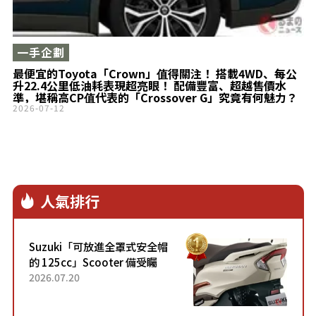
一手企劃
最便宜的Toyota「Crown」值得關注！ 搭載4WD、每公
升22.4公里低油耗表現超亮眼！ 配備豐富、超越售價水
準，堪稱高CP值代表的「Crossover G」究竟有何魅力？
2026-07-12
人氣排行
Suzuki「可放進全罩式安全帽
的 125cc」Scooter 備受矚
目！採用全新流線設計與各項
2026.07.20
升級，騎乘更加舒適！已陸續
開始出口的新款「B...