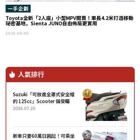
一手企劃
Toyota全新「2人座」小型MPV開賣！車長4.2米打造移動
祕密基地，Sienta JUNO自由佈局更實用
2026-08-06
人氣排行
Suzuki「可放進全罩式安全帽
的 125cc」Scooter 備受矚
目！採用全新流線設計與各項
2026.07.20
升級，騎乘更加舒適！已陸續
開始出口的新款「B...
新車只要60萬日圓起！可乘坐