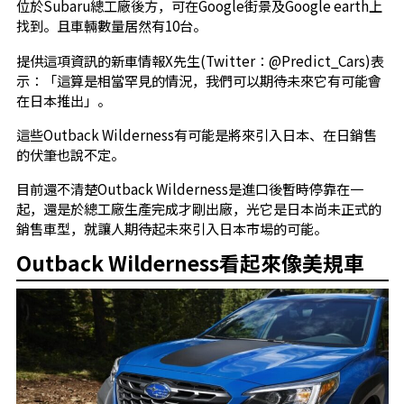
位於Subaru總工廠後方，可在Google街景及Google earth上
找到。且車輛數量居然有10台。
提供這項資訊的新車情報X先生(Twitter：@Predict_Cars)表
示：「這算是相當罕見的情況，我們可以期待未來它有可能會
在日本推出」。
這些Outback Wilderness有可能是將來引入日本、在日銷售
的伏筆也說不定。
目前還不清楚Outback Wilderness是進口後暫時停靠在一
起，還是於總工廠生產完成才剛出廠，光它是日本尚未正式的
銷售車型，就讓人期待起未來引入日本市場的可能。
Outback Wilderness看起來像美規車