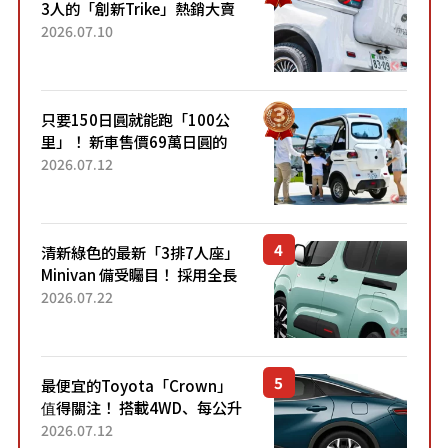
3人的「創新Trike」熱銷大賣
成為人氣車款！「養車成本真
2026.07.10
的超便宜！」「150日圓就能
跑100公里」「小朋友坐得...
只要150日圓就能跑「100公
里」！ 新車售價69萬日圓的
「3人座」Trike大受歡迎！ 順
2026.07.12
應時代需求，究竟為何能迅速
熱賣？
清新綠色的最新「3排7人座」
Minivan 備受矚目！ 採用全長
4.7公尺剛剛好的車身尺寸與
2026.07.22
「滑門」設計！ 還推出467萬
元日圓起的5人座版...
最便宜的Toyota「Crown」
值得關注！ 搭載4WD、每公升
22.4公里低油耗表現超亮眼！
2026.07.12