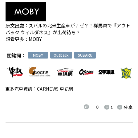
原文出處：
スバルの北米生産車がナゼ？！群馬県で『アウト
バック ウィルダネス』が出荷待ち？
想看更多：
MOBY
關鍵詞：
MOBY
Outback
SUBARU
更多汽車資訊：CARNEWS 車訊網
0
1
分享