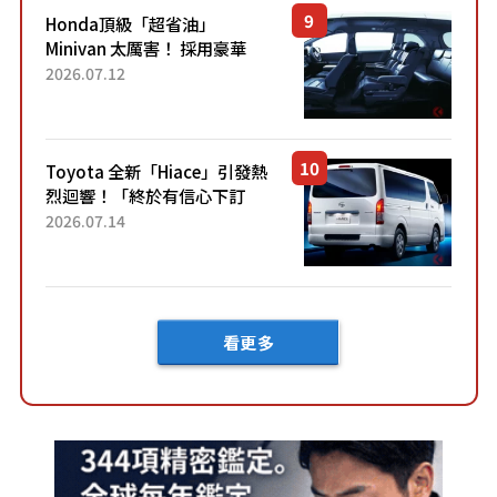
Honda頂級「超省油」
Minivan 太厲害！ 採用豪華
「真皮座椅」與專屬「黑色內
2026.07.12
裝」！ 每公升可跑約20公里，
兼具優異節能表現與舒適
「三...
Toyota 全新「Hiace」引發熱
烈迴響！「終於有信心下訂
了！」「哪個等級交車最
2026.07.14
快？」討論不斷！但下訂後竟
然還要等「超過半年」才能交
車？...
看更多