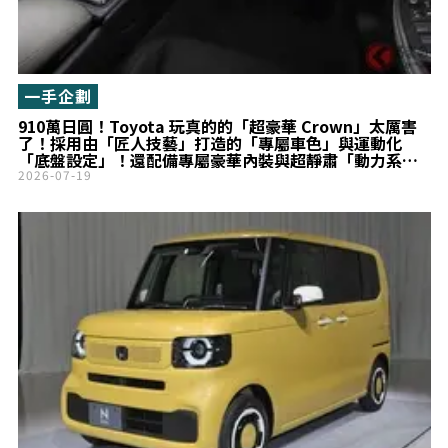
一手企劃
910萬日圓！Toyota 玩真的的「超豪華 Crown」太厲害
了！採用由「匠人技藝」打造的「專屬車色」與運動化
「底盤設定」！還配備專屬豪華內裝與超靜肅「動力系
統」！頂級車型「THE LIMITED-MATTE METAL」到底有
2026-07-19
什麼魅力？