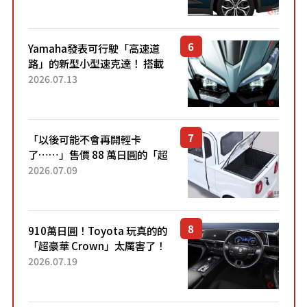
配備豐富、超越售價水準，堪
稱高CP值代表的「...
Yamaha發表可行駛「高速道
路」的新型小型速克達！ 搭載
能享受超強勁「渦輪感」的動
2026.07.13
力系統！ 採用與高階「Super
Sport」車款相同的...
「以後可能不會再開輕卡
了……」售價 88 萬日圓的「超
迷你輕型貨車」引發兩極評
2026.07.09
價！「150 日圓就能跑 100 公
里！」「免驗車真的太棒
了！...
910萬日圓！Toyota 玩真的的
「超豪華 Crown」太厲害了！
採用由「匠人技藝」打造的
2026.07.19
「專屬車色」與運動化「底盤
設定」！還配備專屬豪華...