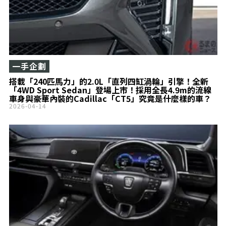
一手企劃
搭載「240匹馬力」的2.0L「直列四缸渦輪」引擎！全新
「4WD Sport Sedan」登場上市！採用全長4.9m的流線
車身與豪華內裝的Cadillac「CT5」究竟是什麼樣的車？
2026-04-14