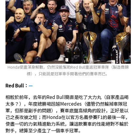
Honda使盡渾身解數，仍然沒能幫助Red Bull重返冠軍車隊（製造商錦
標），只能說是冠軍車手開著他們的賽車而已。
Red Bull：
—
相較於前年，去年的Red Bull簡直是吃了大力丸（自家產品喝
太多？），年度總勝場超越Mercedes（儘管仍然輸掉車隊冠
軍，但那是副手的問題），賽車底盤高傾角的設計，正好是以
己之長攻彼之短；而Honda在以官方名義參賽F1的最後一年，
使盡一切的力氣精進動力系統，讓這款賽車的性能絕對不輸於
對手，總算至少產生了一個車手冠軍。