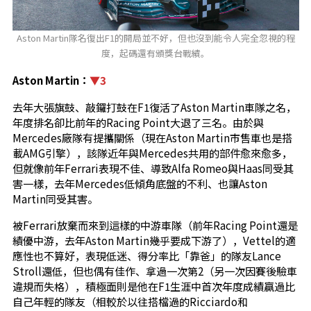
Aston Martin隊名復出F1的開局並不好，但也沒到能令人完全忽視的程
度，起碼還有頒獎台戰績。
Aston Martin：
▼3
去年大張旗鼓、敲鑼打鼓在F1復活了Aston Martin車隊之名，
年度排名卻比前年的Racing Point大退了三名。由於與
Mercedes廠隊有提攜關係（現在Aston Martin市售車也是搭
載AMG引擎），該隊近年與Mercedes共用的部件愈來愈多，
但就像前年Ferrari表現不佳、導致Alfa Romeo與Haas同受其
害一樣，去年Mercedes低傾角底盤的不利、也讓Aston
Martin同受其害。
被Ferrari放棄而來到這樣的中游車隊（前年Racing Point還是
績優中游，去年Aston Martin幾乎要成下游了），Vettel的適
應性也不算好，表現低迷、得分率比「靠爸」的隊友Lance
Stroll還低，但也偶有佳作、拿過一次第2（另一次因賽後驗車
違規而失格），積極面則是他在F1生涯中首次年度成績贏過比
自己年輕的隊友（相較於以往搭檔過的Ricciardo和