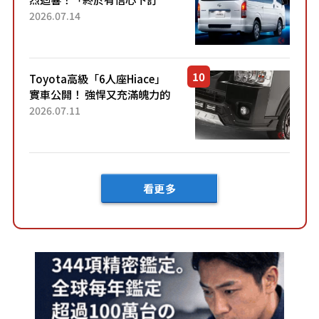
了！」「哪個等級交車最
2026.07.14
快？」討論不斷！但下訂後竟
然還要等「超過半年」才能交
車？...
Toyota高級「6人座Hiace」
實車公開！ 強悍又充滿魄力的
「全黑設計」搭配特別「豪華
2026.07.11
內裝」！ Premium打造的「限
定Bruno」由...
看更多