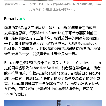
被期許為Ferrari「少主」的Leclerc曾經首度與Vettel搭檔即勝出，去年
則輸給新搭檔但比他資深的Sainz。
Ferrari：
▲3
前年的第6名落入了後段班，是Ferrari近40年來最差的成績，
去年痛定思痛、領隊Mattia Binotto立下軍令狀要回到前三
強，結果真的回昇了三個排名，相對於對手的圈速差距拉回了
一半，去年的完賽得分38車次為各隊第1（超過Mercedes和
Red Bull的35車次），因故障而退賽的記錄則從前年的六次降
低到去年的一次，雙雙零分的比賽也只有一場。
Ferrari更值得觀察的是車手的消長：「少主」Charles Leclerc
之前兩年皆擊敗Sebastian Vettel，前者勝在年輕氣盛、後者
敗在抗壓性差，但換來Carlos Sainz之後，卻變成Leclerc討不
到什麼便宜，看到的反而是前者的步步為營以及後者的少不更
事，Sainz來到紅軍第一年便擊敗了少主、頒獎台次數更比他
多四倍，而目前仍在持續紀錄中的連續15場得分，更說明
Sainz的穩健。