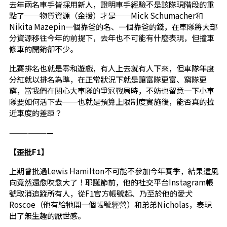
去年兩名車手皆採用新人，證明車手經驗不是該隊現階段的重
點了──物質資源（金援）才是──Mick Schumacher和
Nikita Mazepin一個靠爸的名、一個靠爸的錢，在車隊將大部
分資源移往今年的前提下，去年也不可能有什麼表現，但撞車
修車的開銷卻不少。
比賽排名也就是零和遊戲，有人上去就有人下來，但車隊年度
分紅就以排名為準，在正常狀況下就是讓富隊更富、窮隊更
窮，當我們在關心大車隊的爭冠戰局時，不妨也留意一下小車
隊要如何活下去──也就是預算上限制度實施後，能否真的拉
近車度的差距？
———————
【歪批F1】
上期曾批過Lewis Hamilton不可能不參加今年賽季，結果這風
向竟然還愈吹愈大了！耶誕節前，他的社交平台Instagram帳
號取消追蹤所有人，從F1官方帳號起、乃至於他的愛犬
Roscoe（他有給牠開一個帳號經營）和弟弟Nicholas，表現
出了無生趣的厭世感。