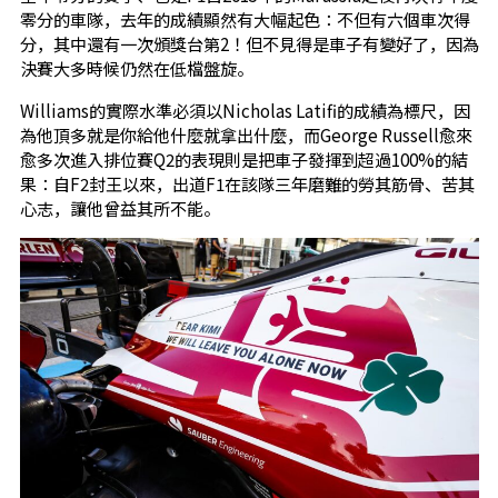
零分的車隊，去年的成績顯然有大幅起色：不但有六個車次得
分，其中還有一次頒獎台第2！但不見得是車子有變好了，因為
決賽大多時候仍然在低檔盤旋。
Williams的實際水準必須以Nicholas Latifi的成績為標尺，因
為他頂多就是你給他什麼就拿出什麼，而George Russell愈來
愈多次進入排位賽Q2的表現則是把車子發揮到超過100%的結
果：自F2封王以來，出道F1在該隊三年磨難的勞其筋骨、苦其
心志，讓他曾益其所不能。