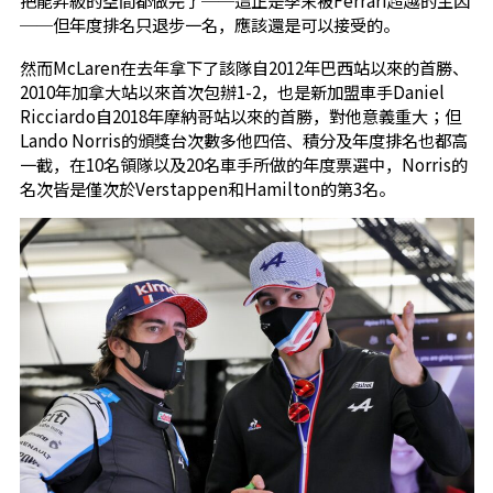
把能昇級的空間都做完了──這正是季末被Ferrari超越的主因
──但年度排名只退步一名，應該還是可以接受的。
然而McLaren在去年拿下了該隊自2012年巴西站以來的首勝、
2010年加拿大站以來首次包辦1-2，也是新加盟車手Daniel
Ricciardo自2018年摩納哥站以來的首勝，對他意義重大；但
Lando Norris的頒獎台次數多他四倍、積分及年度排名也都高
一截，在10名領隊以及20名車手所做的年度票選中，Norris的
名次皆是僅次於Verstappen和Hamilton的第3名。