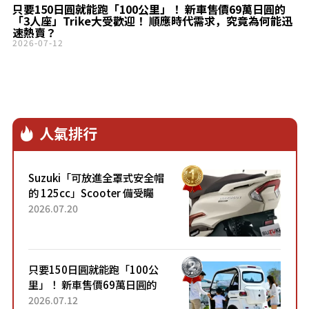
只要150日圓就能跑「100公里」！ 新車售價69萬日圓的
「3人座」Trike大受歡迎！ 順應時代需求，究竟為何能迅
速熱賣？
2026-07-12
人氣排行
Suzuki「可放進全罩式安全帽
的 125cc」Scooter 備受矚
目！採用全新流線設計與各項
2026.07.20
升級，騎乘更加舒適！已陸續
開始出口的新款「B...
只要150日圓就能跑「100公
里」！ 新車售價69萬日圓的
「3人座」Trike大受歡迎！ 順
2026.07.12