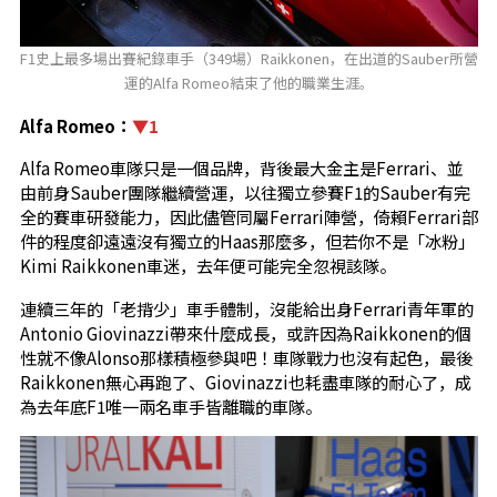
F1史上最多場出賽紀錄車手（349場）Raikkonen，在出道的Sauber所營
運的Alfa Romeo結束了他的職業生涯。
Alfa Romeo：
▼1
Alfa Romeo車隊只是一個品牌，背後最大金主是Ferrari、並
由前身Sauber團隊繼續營運，以往獨立參賽F1的Sauber有完
全的賽車研發能力，因此儘管同屬Ferrari陣營，倚賴Ferrari部
件的程度卻遠遠沒有獨立的Haas那麼多，但若你不是「冰粉」
Kimi Raikkonen車迷，去年便可能完全忽視該隊。
連續三年的「老揹少」車手體制，沒能給出身Ferrari青年軍的
Antonio Giovinazzi帶來什麼成長，或許因為Raikkonen的個
性就不像Alonso那樣積極參與吧！車隊戰力也沒有起色，最後
Raikkonen無心再跑了、Giovinazzi也耗盡車隊的耐心了，成
為去年底F1唯一兩名車手皆離職的車隊。