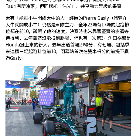
Tauri有所冷落，但同樣能「沾光」、共享動力昇級的果實。
素有「能把小牛開成大牛的人」評價的Pierre Gasly（儘管在
大牛就開成小牛）仍然是車隊主力，全年22場有17場的起跑排
位都在前10，說明了他的速度，決賽時也常靠著堅實的步調等
待得利，去年雖然沒能撿到勝場，但也有一次第3。角田裕毅是
Honda挺上來的新人，去年出道首場即得分，有七場、包括季
末連續三場起跑排位前10，閉幕站首次在雙車得分的前提下贏
過Gasly。