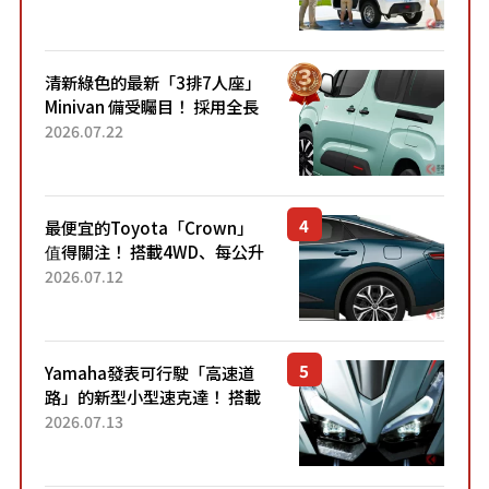
應時代需求，究竟為何能迅速
熱賣？
清新綠色的最新「3排7人座」
Minivan 備受矚目！ 採用全長
4.7公尺剛剛好的車身尺寸與
2026.07.22
「滑門」設計！ 還推出467萬
元日圓起的5人座版...
最便宜的Toyota「Crown」
值得關注！ 搭載4WD、每公升
22.4公里低油耗表現超亮眼！
2026.07.12
配備豐富、超越售價水準，堪
稱高CP值代表的「...
Yamaha發表可行駛「高速道
路」的新型小型速克達！ 搭載
能享受超強勁「渦輪感」的動
2026.07.13
力系統！ 採用與高階「Super
Sport」車款相同的...