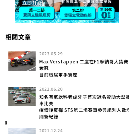
相關文章
2023.05.29
單
Max Verstappen 二度在F1摩納哥大獎賽
奪冠
車
目前穩居車手寶座
2022.06.20
知名有氧飲料老虎牙子首次冠名贊助大型賽
車比賽
疫情後反彈 STS第二場賽事參與組別人數均
刷新紀錄
動超
2021.12.24