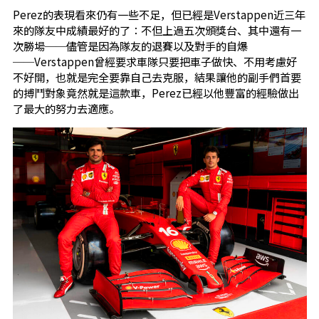
Perez的表現看來仍有一些不足，但已經是Verstappen近三年
來的隊友中成績最好的了：不但上過五次頒獎台、其中還有一
次勝場──儘管是因為隊友的退賽以及對手的自爆
──Verstappen曾經要求車隊只要把車子做快、不用考慮好
不好開，也就是完全要靠自己去克服，結果讓他的副手們首要
的搏鬥對象竟然就是這款車，Perez已經以他豐富的經驗做出
了最大的努力去適應。