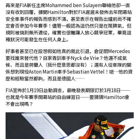
再來是FIA新任主席Mohammed ben Sulayem聯絡他卻一直
沒有收到回覆，據聞Hamilton對於FIA遲遲未發佈去年閉幕站
安全車事件的報告而感到不滿，甚至表示在報告出爐前尚不確
定會否參加今年賽季！儘管一般認為這仍然只是在鬧脾氣，但
規則被搞到無所適從，確實也很難讓人放心競爭冠軍，畢竟這
種狀況可能發生在任何人身上。
好事者甚至已在設想假如他真的就此引退，倉促間Mercedes
要找誰來替代他？自家青訓車手Nyck de Vrie？他還不成氣
候、而且是荷蘭人（我什麼意思都沒有）；還有人從車隊的關
係想到現役Aston Martin車手Sebastian Vettel！嗯…他的資
歷和經驗當然都夠，而且是德國人……
FIA宣佈於1月19日啟動調查，最晚發表期限訂於3月18日──
也就是今年賽季開幕站的自由練習日──要猜猜Hamilton會
不會出現嗎？