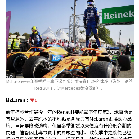
McLaren是去年賽季唯一拿下過同隊包辦決賽1-2名的車隊（沒錯：別說
Red Bull了，連Mercedes都沒做到）。
McLaren：
▼1
前年搭載合作最後一年的Renault卻能拿下年度第3，說實話是
有些意外，去年原本的不利點是各隊只有McLaren更換動力品
牌、車身要修改適應，但自冬季測試以來便沒有什麼磨合期的
問題，儘管因此導致賽車的昇級空間小、致使季中之後便已經