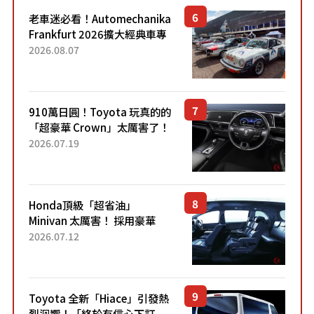
老車迷必看！Automechanika
Frankfurt 2026擴大經典車專
區 1954年珍稀古董車現場修復
2026.08.07
910萬日圓！Toyota 玩真的的
「超豪華 Crown」太厲害了！
採用由「匠人技藝」打造的
2026.07.19
「專屬車色」與運動化「底盤
設定」！還配備專屬豪華...
Honda頂級「超省油」
Minivan 太厲害！ 採用豪華
「真皮座椅」與專屬「黑色內
2026.07.12
裝」！ 每公升可跑約20公里，
兼具優異節能表現與舒適
「三...
Toyota 全新「Hiace」引發熱
烈迴響！「終於有信心下訂