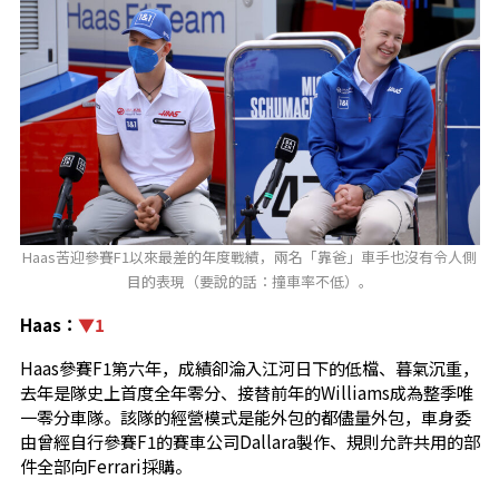
Haas苦迎參賽F1以來最差的年度戰績，兩名「靠爸」車手也沒有令人側
目的表現（要說的話：撞車率不低）。
Haas：
▼1
Haas參賽F1第六年，成績卻淪入江河日下的低檔、暮氣沉重，
去年是隊史上首度全年零分、接替前年的Williams成為整季唯
一零分車隊。該隊的經營模式是能外包的都儘量外包，車身委
由曾經自行參賽F1的賽車公司Dallara製作、規則允許共用的部
件全部向Ferrari採購。