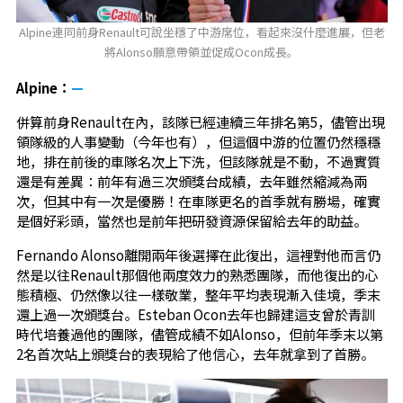
Alpine連同前身Renault可說坐穩了中游席位，看起來沒什麼進展，但老
將Alonso願意帶領並促成Ocon成長。
Alpine：
—
併算前身Renault在內，該隊已經連續三年排名第5，儘管出現
領隊級的人事變動（今年也有），但這個中游的位置仍然穩穩
地，排在前後的車隊名次上下洗，但該隊就是不動，不過實質
還是有差異：前年有過三次頒獎台成績，去年雖然縮減為兩
次，但其中有一次是優勝！在車隊更名的首季就有勝場，確實
是個好彩頭，當然也是前年把研發資源保留給去年的助益。
Fernando Alonso離開兩年後選擇在此復出，這裡對他而言仍
然是以往Renault那個他兩度效力的熟悉團隊，而他復出的心
態積極、仍然像以往一樣敬業，整年平均表現漸入佳境，季末
還上過一次頒獎台。Esteban Ocon去年也歸建這支曾於青訓
時代培養過他的團隊，儘管成績不如Alonso，但前年季末以第
2名首次站上頒獎台的表現給了他信心，去年就拿到了首勝。