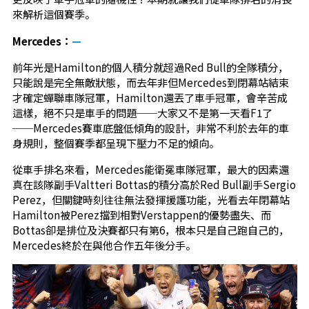
來解析這個賽季。
Mercedes：
—
前年光是Hamilton的個人積分就超過Red Bull的全隊積分，
只能說是完全無敵狀態，而去年非但Mercedes到閉幕站結束
才確定蟬聯車隊冠軍，Hamilton還丟了車手冠軍，會辛苦成
這樣，絕不只是車手的問題──大家又不是第一天看F1了
──Mercedes賽車底盤低傾角的設計，非常不利於去年的車
身規則，整個賽季都呈現下壓力不足的傾向。
從車手排名來看，Mercedes能衛冕車隊冠軍，最大的因素還
真在該隊副手Valtteri Bottas的積分高於Red Bull副手Sergio
Perez，但關鍵時刻往往無法發揮援護功能，光看去年閉幕站
Hamilton被Perez擋到相對Verstappen的優勢盡失、而
Bottas卻是排位及決賽都只有第6，根本只是自己跑自己的，
Mercedes終於在與他合作五年後分手。