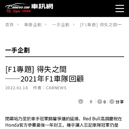
首頁
專題企劃
一手企劃
[F1專題] 得失之間──2021年F1車隊回顧
一手企劃
[F1專題] 得失之間
──2021年F1車隊回顧
2022.01.18 作者：
CARNEWS
0
0
分享
閉幕站乃至於車手冠軍歸屬爭議的延燒、Red Bull高調慶祝在
Honda官方參賽最後一年封王，幾乎讓人忘記車隊冠軍仍是