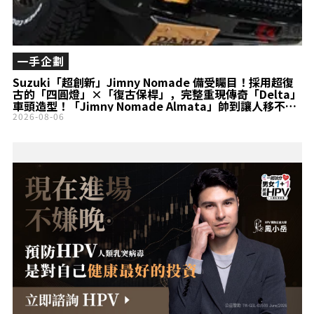
一手企劃
Suzuki「超創新」Jimny Nomade 備受矚目！採用超復
古的「四圓燈」×「復古保桿」，完整重現傳奇「Delta」
車頭造型！「Jimny Nomade Almata」帥到讓人移不開
目光！
2026-08-06