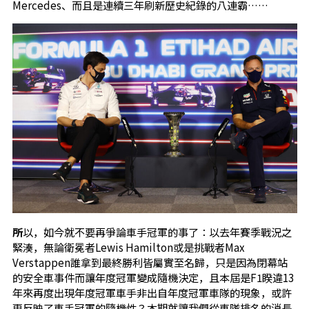
Mercedes、而且是連續三年刷新歷史紀錄的八連霸……
所
以，如今就不要再爭論車手冠軍的事了：以去年賽季戰況之
緊湊，無論衛冕者Lewis Hamilton或是挑戰者Max
Verstappen誰拿到最終勝利皆屬實至名歸，只是因為閉幕站
的安全車事件而讓年度冠軍變成隨機決定，且本屆是F1睽違13
年來再度出現年度冠軍車手非出自年度冠軍車隊的現象，或許
更反映了車手冠軍的隨機性？本期就讓我們從車隊排名的消長