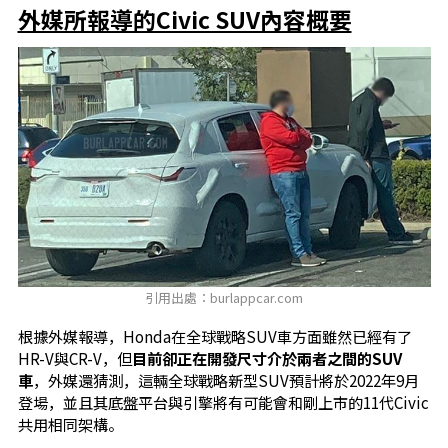
外媒所報導的Civic SUV內容概要
引用出處：burlappcar.com
根據外媒報導，Honda在全球戰略SUV車方面雖然已經有了
HR-V與CR-V，但
目前卻正在開發尺寸介於兩者之間的SUV
車
，外媒還猜測，這輛全球戰略新型SUV預計將於2022年9月
登場，並且其底盤平台與引擎將有可能會和剛上市的11代Civic
共用相同架構。