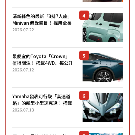
清新綠色的最新「3排7人座」
Minivan 備受矚目！ 採用全長
4.7公尺剛剛好的車身尺寸與
2026.07.22
「滑門」設計！ 還推出467萬
元日圓起的5人座版...
最便宜的Toyota「Crown」
值得關注！ 搭載4WD、每公升
22.4公里低油耗表現超亮眼！
2026.07.12
配備豐富、超越售價水準，堪
稱高CP值代表的「...
Yamaha發表可行駛「高速道
路」的新型小型速克達！ 搭載
能享受超強勁「渦輪感」的動
2026.07.13
力系統！ 採用與高階「Super
Sport」車款相同的...