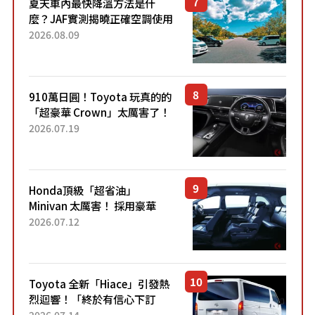
夏天車內最快降溫方法是什
麼？JAF實測揭曉正確空調使用
方式
2026.08.09
910萬日圓！Toyota 玩真的的
「超豪華 Crown」太厲害了！
採用由「匠人技藝」打造的
2026.07.19
「專屬車色」與運動化「底盤
設定」！還配備專屬豪華...
Honda頂級「超省油」
Minivan 太厲害！ 採用豪華
「真皮座椅」與專屬「黑色內
2026.07.12
裝」！ 每公升可跑約20公里，
兼具優異節能表現與舒適
「三...
Toyota 全新「Hiace」引發熱
烈迴響！「終於有信心下訂
了！」「哪個等級交車最
2026.07.14