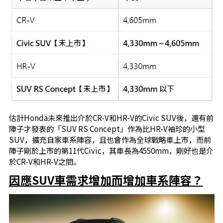
估計Honda未來推出介於CR-V和HR-V的Civic SUV後，還有前
陣子才發表的「SUV RS Concept」作為比HR-V袖珍的小型
SUV，擴充自家車系陣容，且也會作為全球戰略車上市，而前
陣子剛於上市的第11代Civic，其車長為4550mm，剛好也是介
於CR-V和HR-V之間。
因應SUV車需求增加而增加車系陣容？