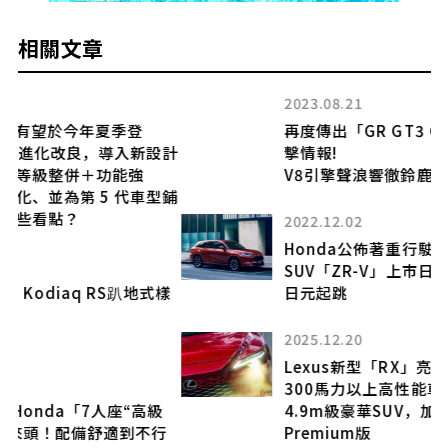
相關文章
2023.08.21
再度傳出「GR GT3 Concept」測試車目
設計
擊情報!
V8引擎聲浪響徹鈴鹿賽道
型鋪
2022.12.02
Honda公佈著重行駛性能的新一代
SUV「ZR-V」上市日及價格!車價從200萬
樣
日元起跳
2025.12.20
Lexus新型「RX」亮點！
300馬力以上高性能車型可選，全長約
4.9m級豪華SUV，加拿大推出Ultra
行
Premium版