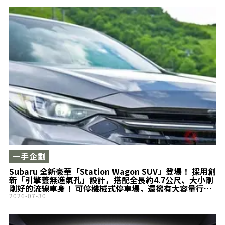
一手企劃
Subaru 全新豪華「Station Wagon SUV」登場！ 採用創
新「引擎蓋無進氣孔」設計，搭配全長約4.7公尺、大小剛
剛好的流線車身！ 可停機械式停車場，還擁有大容量行李
廂，令人期待的都會型車款「全新 Layback S:HEV」正式
2026-07-30
亮相！