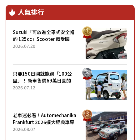
人氣排行
Suzuki「可放進全罩式安全帽
的 125cc」Scooter 備受矚
目！採用全新流線設計與各項
2026.07.20
升級，騎乘更加舒適！已陸續
開始出口的新款「B...
只要150日圓就能跑「100公
里」！ 新車售價69萬日圓的
「3人座」Trike大受歡迎！ 順
2026.07.12
應時代需求，究竟為何能迅速
熱賣？
老車迷必看！Automechanika
Frankfurt 2026擴大經典車專
區 1954年珍稀古董車現場修復
2026.08.07