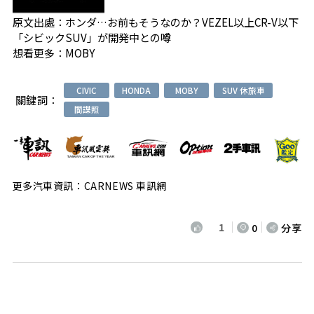
原文出處：
ホンダ…お前もそうなのか？VEZEL以上CR-V以下
「シビックSUV」が開発中との噂
想看更多：
MOBY
CIVIC
HONDA
MOBY
SUV 休旅車
關鍵詞：
間諜照
更多汽車資訊：CARNEWS 車訊網
1
0
分享