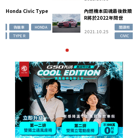
e
內燃機本田魂最後救贖 Honda Civic Type
R將於2022年問世
A
間諜照
偽裝車
HONDA
2021.10.25
CIVIC
TYPE R