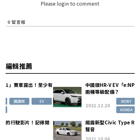
Please login to comment
0
留言板
編輯推薦
少有
中國版HR-V EV「e:NP1」實車露出！至少有
兩種等級配備？
MOBY
間諜照
EV
2021.12.20
HONDA
開
揭露新型Civic Type R的行駛影片！記得開
聲音
2021.10.06