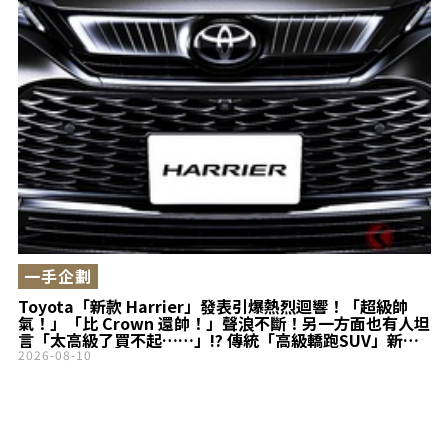
一手企劃
Toyota「新款 Harrier」發表引爆熱烈迴響！「超級帥
氣！」「比 Crown 還帥！」聲浪不斷！另一方面也有人坦
言「太高級了買不起……」!? 傳統「高級轎跑SUV」新款
進化為「HEV專用車」！
2026-08-10