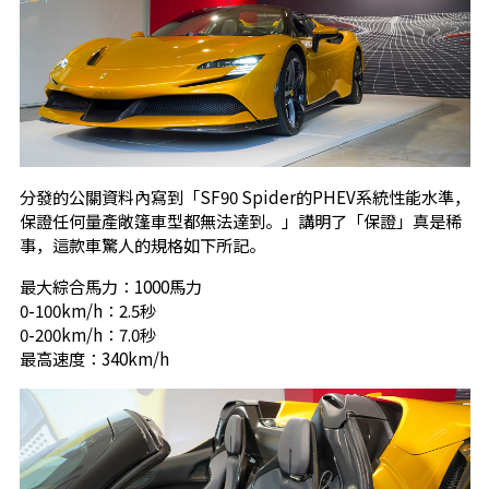
分發的公關資料內寫到「SF90 Spider的PHEV系統性能水準，
保證任何量產敞篷車型都無法達到。」講明了「保證」真是稀
事，這款車驚人的規格如下所記。
最大綜合馬力：1000馬力
0-100km/h：2.5秒
0-200km/h：7.0秒
最高速度：340km/h