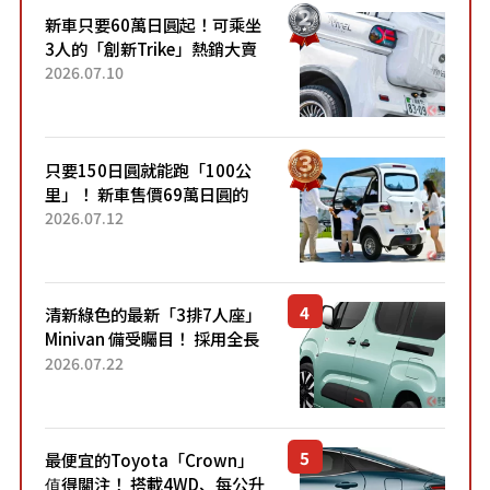
新車只要60萬日圓起！可乘坐
3人的「創新Trike」熱銷大賣
成為人氣車款！「養車成本真
2026.07.10
的超便宜！」「150日圓就能
跑100公里」「小朋友坐得...
只要150日圓就能跑「100公
里」！ 新車售價69萬日圓的
「3人座」Trike大受歡迎！ 順
2026.07.12
應時代需求，究竟為何能迅速
熱賣？
清新綠色的最新「3排7人座」
Minivan 備受矚目！ 採用全長
4.7公尺剛剛好的車身尺寸與
2026.07.22
「滑門」設計！ 還推出467萬
元日圓起的5人座版...
最便宜的Toyota「Crown」
值得關注！ 搭載4WD、每公升