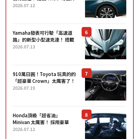
22.4公里低油耗表現超亮眼！
2026.07.12
配備豐富、超越售價水準，堪
稱高CP值代表的「...
Yamaha發表可行駛「高速道
路」的新型小型速克達！ 搭載
能享受超強勁「渦輪感」的動
2026.07.13
力系統！ 採用與高階「Super
Sport」車款相同的...
910萬日圓！Toyota 玩真的的
「超豪華 Crown」太厲害了！
採用由「匠人技藝」打造的
2026.07.19
「專屬車色」與運動化「底盤
設定」！還配備專屬豪華...
Honda頂級「超省油」
Minivan 太厲害！ 採用豪華
「真皮座椅」與專屬「黑色內
2026.07.12
裝」！ 每公升可跑約20公里，