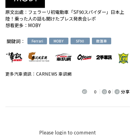
原文出處：
フェラーリ初電動車「SF90スパイダー」日本上
陸！乗った人の話も聞けたプレス発表会レポ
想看更多：
MOBY
關鍵詞：
Ferrari
MOBY
SF90
敞篷車
更多汽車資訊：CARNEWS 車訊網
0
0
分享
Please login to comment