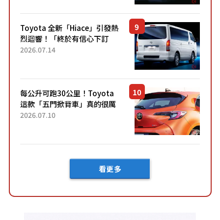
兼具優異節能表現與舒適
「三...
Toyota 全新「Hiace」引發熱
烈迴響！「終於有信心下訂
了！」「哪個等級交車最
2026.07.14
快？」討論不斷！但下訂後竟
然還要等「超過半年」才能交
車？...
每公升可跑30公里！Toyota
這款「五門掀背車」真的很厲
害！ 擁有全長4.3公尺的「剛剛
2026.07.10
好車身尺寸」，配備全面升
級！ 採Hybrid專屬設...
看更多