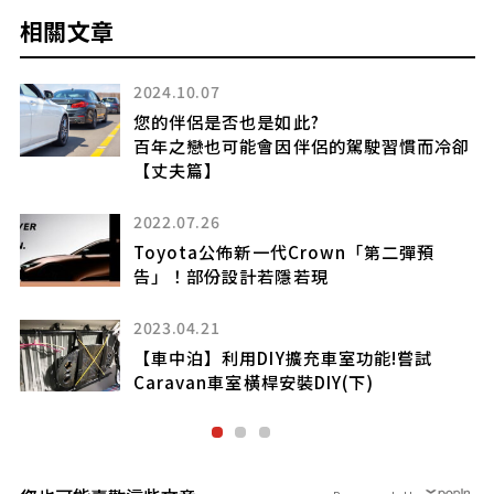
相關文章
2023.08.17
Honda「Elevate」日規車?
卻
偽裝車間諜照暗示日本有意引進
2024.03.06
【百問】手搖式車窗升降開關現仍被採用?
2025.01.03
Honda宣佈從新型「Prelude」開始搭載全
新技術「Honda S+ Shift」
提供換檔操駕感的駕駛樂趣