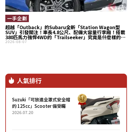
一手企劃
超越「Outback」的Subaru全新「Station Wagon型
SUV」引發關注！車長4.8公尺、配備大容量行李廂！搭載
380匹馬力強悍4WD的「Trailseeker」究竟是什麼樣的
車？
2026-08-07
人氣排行
Suzuki「可放進全罩式安全帽
的 125cc」Scooter 備受矚
目！採用全新流線設計與各項
2026.07.20
升級，騎乘更加舒適！已陸續
開始出口的新款「B...