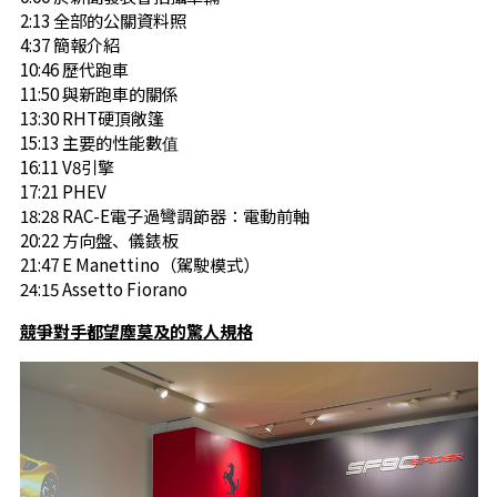
2:13​ 全部的公關資料照
4:37​ 簡報介紹
10:46​ 歷代跑車
11:50​ 與新跑車的關係
13:30​ RHT硬頂敞篷
15:13​ 主要的性能數值
16:11​ V8引擎
17:21​ PHEV
18:28​ RAC-E電子過彎調節器：電動前軸
20:22​ 方向盤、儀錶板
21:47 ​E Manettino（駕駛模式）
24:15​ Assetto Fiorano
競爭對手都望塵莫及的驚人規格