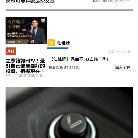
您也可能喜歡這些文章
Recommended by
PR
仙桃牌
AD
ads by popIn
【仙桃牌】保血平丸(去羚羊角)
立即諮詢HPV！是
對自己健康最好的
深入了解
觀看次數 47,327次
投資，把握現在不
嫌晚！
PR．台灣癌症基金會