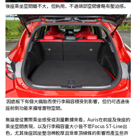
後座乘坐空間雖不大，但夠用，不過頭部空間會略有壓迫感。
因底板下有個大備胎而使行李廂容積受到影響，但仍可透過後
座前倒功能來擴增置物空間。
無論是從實際乘坐感受或測量數據來看，Auris在前座及後座的
乘坐空間表現，以及行李廂容量大小皆不若Focus ST-Line出
色，尤其後座因坐墊泡棉較厚且受車頂線條的影響而產生些許