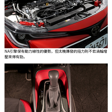
NA引擎保有動力線性的優勢，但太晚爆發的扭力則不若渦輪增
壓來得有勁。