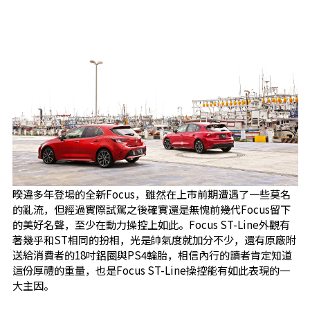
暌違多年登場的全新Focus，雖然在上市前期遭遇了一些莫名
的亂流，但經過實際試駕之後確實還是無愧前幾代Focus留下
的美好名聲，至少在動力操控上如此。Focus ST-Line外觀有
著幾乎和ST相同的扮相，光是帥氣度就加分不少，還有原廠附
送給消費者的18吋鋁圈與PS4輪胎，相信內行的讀者肯定知道
這份厚禮的重量，也是Focus ST-Line操控能有如此表現的一
大主因。