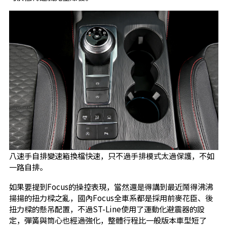
八速手自排變速箱換檔快速，只不過手排模式太過保護，不如
一路自排。
如果要提到Focus的操控表現，當然還是得講到最近鬧得沸沸
揚揚的扭力樑之亂，國內Focus全車系都是採用前麥花臣、後
扭力樑的懸吊配置，不過ST-Line使用了運動化避震器的設
定，彈簧與筒心也經過強化，整體行程比一般版本車型短了