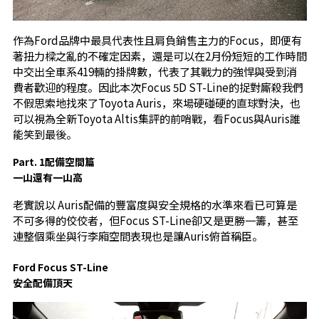
作為Ford品牌中最具代表性且肩負銷售主力的Focus，即便有
著扭力樑之亂的不確定因素，還是可以在2月份短短的工作時間
中交出全車系419輛的掛牌數，代表了其戰力的強悍與受到消
費者歡迎的程度。因此本次Focus 5D ST-Line的捉對廝殺我們
不假思索地找來了Toyota Auris，來場硬碰硬的直球對決，也
可以視為全新Toyota Altis集評的前哨戰，看Focus與Auris誰
能笑到最後。
Part. 1配備空間篇
一山還有一山高
老實說以 Auris配備的豐富度與安全規格的水準來看已可算是
不可多得的佼佼者，但Focus ST-Line卻又是更勝一籌，甚至
連整個乘坐與行李廂空間表現也是讓Auris俯首稱臣。
Ford Focus ST-Line
安全配備頂天