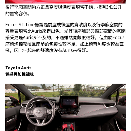
後行李廂空間夠方正且高度與深度表現皆不錯，擁有341公升
的置物容積。
Focus ST-Line無論是前座或後座的寬敞度以及行李廂空間的
容量表現皆比Auris來得出色，尤其後座膝部與頭部空間的寬闊
感受更是Auris所不及的，不過雖然寬敞度較好，但由於Focus
座椅泡棉較硬且座墊的包覆性較不足，加上椅背角度也較為直
挺，因此坐起來的舒適度沒有Auris來得好。
Toyota Auris
質感再加性能味