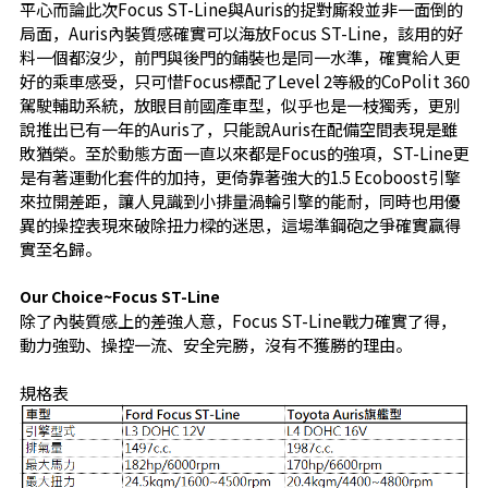
平心而論此次Focus ST-Line與Auris的捉對廝殺並非一面倒的
局面，Auris內裝質感確實可以海放Focus ST-Line，該用的好
料一個都沒少，前門與後門的鋪裝也是同一水準，確實給人更
好的乘車感受，只可惜Focus標配了Level 2等級的CoPolit 360
駕駛輔助系統，放眼目前國產車型，似乎也是一枝獨秀，更別
說推出已有一年的Auris了，只能說Auris在配備空間表現是雖
敗猶榮。至於動態方面一直以來都是Focus的強項，ST-Line更
是有著運動化套件的加持，更倚靠著強大的1.5 Ecoboost引擎
來拉開差距，讓人見識到小排量渦輪引擎的能耐，同時也用優
異的操控表現來破除扭力樑的迷思，這場準鋼砲之爭確實贏得
實至名歸。
Our Choice~Focus ST-Line
除了內裝質感上的差強人意，Focus ST-Line戰力確實了得，
動力強勁、操控一流、安全完勝，沒有不獲勝的理由。
規格表