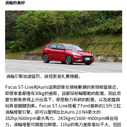
渦輪的美好
渦輪引擎加速猛烈，操控更是札實穩健。
Focus ST-Line和Auris這兩部車在規格數據的表現相當接近，
即便車重都僅有30kg的差距，且都採前輪驅動的配置，因此若
要在動態表現上分出高下，那麼動力系統的配置，以及底盤調
校將是關鍵因素。Focus ST-Line搭載了Ford最新的1.5升三缸
渦輪增壓引擎，卻可以壓榨出比Auris 2.0 NA更大的
182hp/6000rpm最大馬力、24.5kgm/1600~4500rpm峰值扭
力，渦輪增壓可謂居功厥偉。11hp的馬力差距看似不大，但超