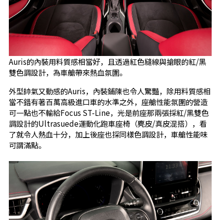
Auris的內裝用料質感相當好，且透過紅色縫線與搶眼的紅/黑
雙色調設計，為車艙帶來熱血氛圍。
外型帥氣又動感的Auris，內裝鋪陳也令人驚豔，除用料質感相
當不錯有著百萬高級進口車的水準之外，座艙性能氛圍的營造
可一點也不輸給Focus ST-Line，光是前座那兩張採紅/黑雙色
調設計的Ultrasuede運動化跑車座椅（麂皮/真皮混搭），看
了就令人熱血十分，加上後座也採同樣色調設計，車艙性能味
可謂滿點。