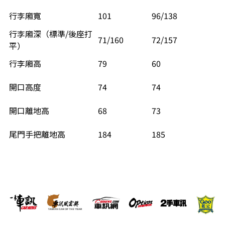
行李廂寬
101
96/138
行李廂深（標準/後座打
71/160
72/157
平）
行李廂高
79
60
開口高度
74
74
開口離地高
68
73
尾門手把離地高
184
185