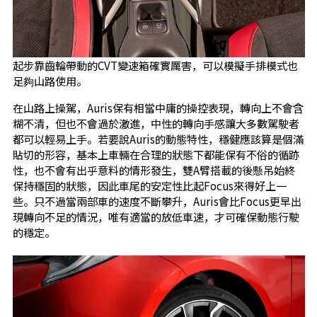
起步靠齒輪帶動的CVT變速箱確實厲害，可以模擬手排模式也
足夠山路使用。
在山路上操駕，Auris保有相當中庸的操控表現，轉向上不會含
糊不清，但也不會過於激進，中性的轉向手感讓大多數駕駛者
都可以輕易上手。若要說Auris的動態特性，穩健應該算是個滿
貼切的形容，基本上車輛在合理的狀態下都能保有不俗的循跡
性，也不會有出乎意料的情形發生，雙A臂搭載的後懸吊始終
保持穩固的狀態，因此車尾的安定性比起Focus來得好上一
些。只不過當兩部車的速度不斷攀升，Auris會比Focus更早出
現轉向不足的情況，唯有適當的放低車速，才可確保動態行駛
的穩定。