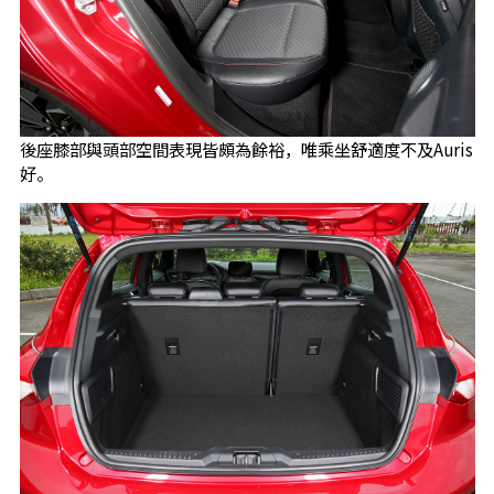
後座膝部與頭部空間表現皆頗為餘裕，唯乘坐舒適度不及Auris
好。