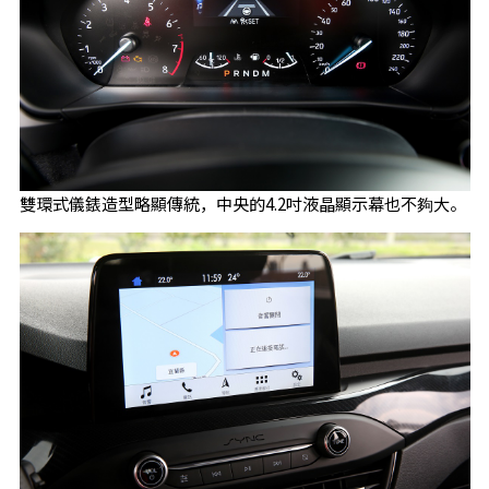
雙環式儀錶造型略顯傳統，中央的4.2吋液晶顯示幕也不夠大。