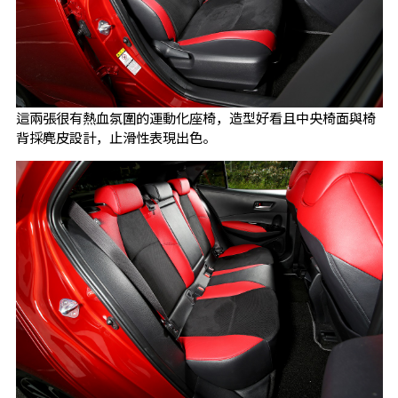
這兩張很有熱血氛圍的運動化座椅，造型好看且中央椅面與椅
背採麂皮設計，止滑性表現出色。