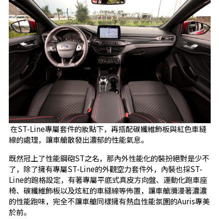
在ST-Line專屬套件的妝點下，再搭配碳纖維飾板與紅色車縫
線的處理，讓車艙散發出濃郁的性能氣息。
既然冠上了性能鋼砲ST之名，那內外性能化的裝扮絕對是少不
了，除了擁有專屬ST-Line的外觀空力套件外，內裝也採ST-
Line的跑格設定，有著專屬平底式真皮方向盤、運動化跑車座
椅、碳纖維飾板以及炫紅的車縫線等佈置，讓車艙瀰漫著濃濃
的性能跑味，完全不讓車艙同樣擁有熱血性能氛圍的Auris專美
於前。