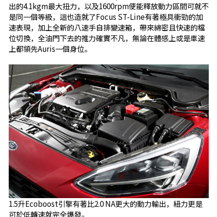
出的4.1kgm最大扭力，以及1600rpm便能釋放動力區間可就不
是同一個等級，這也造就了Focus ST-Line有著極具衝勁的加
速表現，加上全新的八速手自排變速箱，帶來綿密且快速的檔
位切換，全油門下去的推力確實不凡，無論在體感上或是車速
上都領先Auris一個身位。
1.5升Ecoboost引擎有著比2.0 NA更大的動力輸出，紐力更是
可於低轉速就完全爆發。