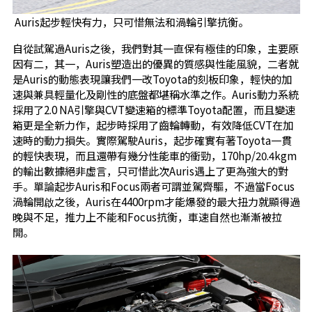
Auris起步輕快有力，只可惜無法和渦輪引擎抗衡。
自從試駕過Auris之後，我們對其一直保有極佳的印象，主要原
因有二，其一，Auris塑造出的優異的質感與性能風貌，二者就
是Auris的動態表現讓我們一改Toyota的刻板印象，輕快的加
速與兼具輕量化及剛性的底盤都堪稱水準之作。Auris動力系統
採用了2.0 NA引擎與CVT變速箱的標準Toyota配置，而且變速
箱更是全新力作，起步時採用了齒輪轉動，有效降低CVT在加
速時的動力損失。實際駕駛Auris，起步確實有著Toyota一貫
的輕快表現，而且還帶有幾分性能車的衝勁，170hp/20.4kgm
的輸出數據絕非虛言，只可惜此次Auris遇上了更為強大的對
手。單論起步Auris和Focus兩者可謂並駕齊驅，不過當Focus
渦輪開啟之後，Auris在4400rpm才能爆發的最大扭力就顯得過
晚與不足，推力上不能和Focus抗衡，車速自然也漸漸被拉
開。