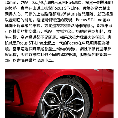
10mm，更配上235/40/18的米其林PS4輪胎，儼然一副準鋼砲
的態勢。實際在山道上操駕Focus ST-Line，猛爆的動力輸出
深得人心，同樣的上坡路段卻可以和Auris拉開距離，就已經足
以證明它的能耐。經過幾個彎道的表現，Focus ST-Line絕非
轉向不夠準確的車款，方向盤左右死點2.5圈的齒比，都讓車頭
可以精準的對準彎心，搭配上支撐力道足夠的避震器加持，攻
略刁鑽、高速彎道都不是問題。如果說扭力樑最大的問題，應
該就是Focus ST-Line比起上一代的Focus在車尾顯得更為活
潑，當車速過快時車尾會產生滑動的現象，調性不像德國車那
般沉穩，卻可以帶給我們不同的駕馭樂趣，但無論如何都是一
部可以盡情殺彎的渦輪小車。