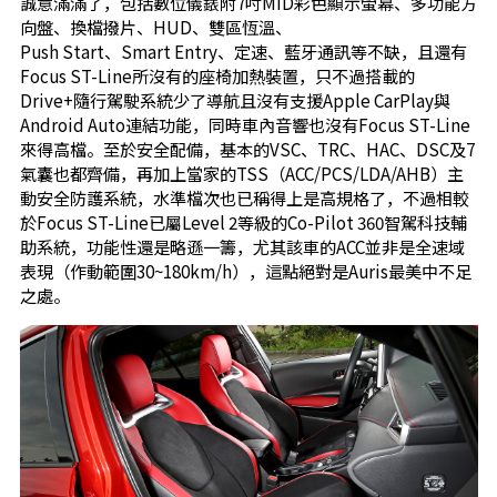
誠意滿滿了，包括數位儀錶附7吋MID彩色顯示螢幕、多功能方
向盤、換檔撥片、HUD、雙區恆溫、
Push Start、Smart Entry、定速、藍牙通訊等不缺，且還有
Focus ST-Line所沒有的座椅加熱裝置，只不過搭載的
Drive+隨行駕駛系統少了導航且沒有支援Apple CarPlay與
Android Auto連結功能，同時車內音響也沒有Focus ST-Line
來得高檔。至於安全配備，基本的VSC、TRC、HAC、DSC及7
氣囊也都齊備，再加上當家的TSS（ACC/PCS/LDA/AHB）主
動安全防護系統，水準檔次也已稱得上是高規格了，不過相較
於Focus ST-Line已屬Level 2等級的Co-Pilot 360智駕科技輔
助系統，功能性還是略遜一籌，尤其該車的ACC並非是全速域
表現（作動範圍30~180km/h），這點絕對是Auris最美中不足
之處。