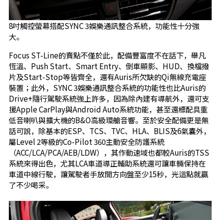
8吋觸控螢幕搭配SYNC 3娛樂通訊整合系統，功能性十分強
大。
Focus ST-Line的賣點不僅於此，配備豐富度不在話下，舉凡
恆溫、Push Start、Smart Entry、倒車顯影、HUD、換檔撥
片及Start-Stop等皆齊全，還有Auris所欠缺的Qi無線充電座
裝置；此外，SYNC 3娛樂通訊整合系統的功能性也比Auris的
Drive+隨行駕駛系統強上許多，因為除內建有導航外，還可支
援Apple CarPlay與Android Auto系統功能，甚至還標配具重
低音喇叭與擴大機的B&O高級環艙音響。至於安全配備更是無
話可說，除基本的ESP、TCS、TVC、HLA、BLIS及6氣囊外，
屬Level 2等級的Co-Pilot 360主動安全防護系統
（ACC/LCA/PCA/AEB/LDW），其作動速域也都較Auris的TSS
系統來得出色，尤其LCA車道導正輔助系統還可讓車輛保持在
車道中線行駛，讓駕駛者手放開方向盤至少15秒，光這點就贏
了不少喝采。