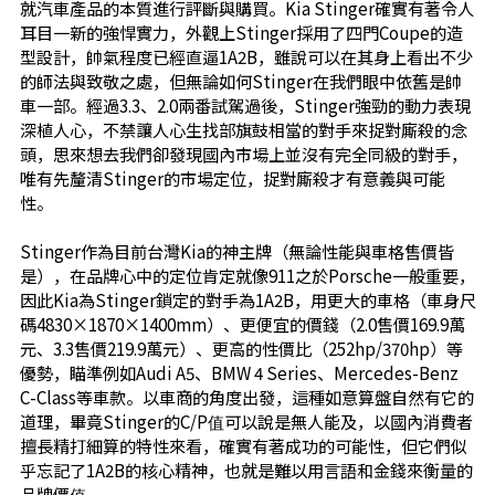
就汽車產品的本質進行評斷與購買。Kia Stinger確實有著令人
耳目一新的強悍實力，外觀上Stinger採用了四門Coupe的造
型設計，帥氣程度已經直逼1A2B，雖說可以在其身上看出不少
的師法與致敬之處，但無論如何Stinger在我們眼中依舊是帥
車一部。經過3.3、2.0兩番試駕過後，Stinger強勁的動力表現
深植人心，不禁讓人心生找部旗鼓相當的對手來捉對廝殺的念
頭，思來想去我們卻發現國內市場上並沒有完全同級的對手，
唯有先釐清Stinger的市場定位，捉對廝殺才有意義與可能
性。
Stinger作為目前台灣Kia的神主牌（無論性能與車格售價皆
是），在品牌心中的定位肯定就像911之於Porsche一般重要，
因此Kia為Stinger鎖定的對手為1A2B，用更大的車格（車身尺
碼4830×1870×1400mm）、更便宜的價錢（2.0售價169.9萬
元、3.3售價219.9萬元）、更高的性價比（252hp/370hp）等
優勢，瞄準例如Audi A5、BMW 4 Series、Mercedes-Benz
C-Class等車款。以車商的角度出發，這種如意算盤自然有它的
道理，畢竟Stinger的C/P值可以說是無人能及，以國內消費者
擅長精打細算的特性來看，確實有著成功的可能性，但它們似
乎忘記了1A2B的核心精神，也就是難以用言語和金錢來衡量的
品牌價值。