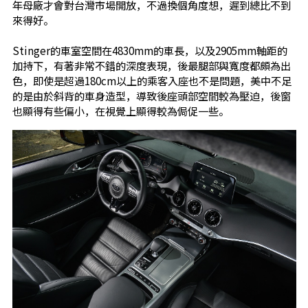
年母廠才會對台灣市場開放，不過換個角度想，遲到總比不到
來得好。
Stinger的車室空間在4830mm的車長，以及2905mm軸距的
加持下，有著非常不錯的深度表現，後最腿部與寬度都頗為出
色，即使是超過180cm以上的乘客入座也不是問題，美中不足
的是由於斜背的車身造型，導致後座頭部空間較為壓迫，後窗
也顯得有些偏小，在視覺上顯得較為侷促一些。