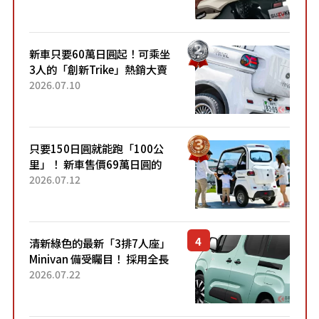
升級，騎乘更加舒適！已陸續
開始出口的新款「B...
新車只要60萬日圓起！可乘坐
3人的「創新Trike」熱銷大賣
成為人氣車款！「養車成本真
2026.07.10
的超便宜！」「150日圓就能
跑100公里」「小朋友坐得...
只要150日圓就能跑「100公
里」！ 新車售價69萬日圓的
「3人座」Trike大受歡迎！ 順
2026.07.12
應時代需求，究竟為何能迅速
熱賣？
清新綠色的最新「3排7人座」
Minivan 備受矚目！ 採用全長
4.7公尺剛剛好的車身尺寸與
2026.07.22
「滑門」設計！ 還推出467萬
元日圓起的5人座版...