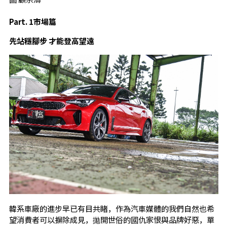
Part. 1市場篇
先站穩腳步 才能登高望遠
韓系車廠的進步早已有目共睹，作為汽車媒體的我們自然也希
望消費者可以摒除成見，拋開世俗的國仇家恨與品牌好惡，單