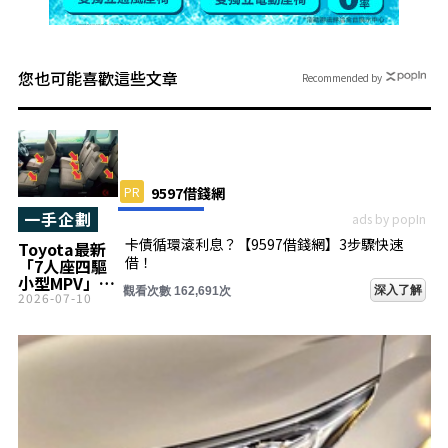
您也可能喜歡這些文章
Recommended by
PR
9597借錢網
一手企劃
ads by popIn
卡債循環滾利息？【9597借錢網】3步驟快速
Toyota最新
借！
「7人座四驅
小型MPV」超
深入了解
觀看次數 162,691次
厲害！採用
2026-07-10
「雙側電動滑
門」＆「專屬
設計」！擁有
「每公升27.6
公里」低油耗
表現，再次受
到關注的
「Sienta」