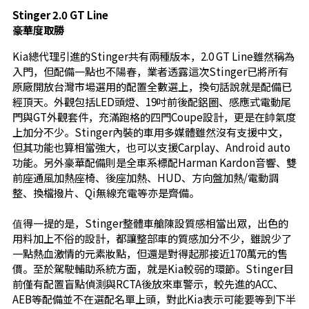
Stinger 2.0 GT Line
豪華度取勝
Kia總代理引進的Stinger共有兩種版本，2.0 GT Line雖然稱為
入門，但配備一點也不陽春，業者透露這次Stinger已將所有
原廠開放台灣市場選用的配置全數選上，換句話說就是配備已
經頂天。外觀包括LED頭燈、19吋前後配鋁圈、感應式電動尾
門與GT外觀套件，充滿跑格的四門Coupe設計，更是在帥氣度
上加分不少。Stinger內裝的車用多媒體雖然沒有支援中文，
但其功能也算相當強大，也可以支援Carplay、Android auto
功能。另外豪華配備則是全車系標配Harman Kardon音響、雙
前座通風加熱座椅、後座加熱、HUD、方向盤加熱/電動調
整、換檔撥片、Qi無線充電等亦是齊備。
值得一提的是，Stinger整體車艙陳設質感相當出眾，出色的
用料加上不俗的設計，都讓整部車的質感加分不少，雖說少了
一點熱血激情的元素妝點，但還是對得起那接近170萬元的售
價。至於駕駛輔助系統方面，就是Kia較弱的環節。Stinger目
前僅有配置盲點偵測與RCTA後放來車警示，較先進的ACC、
AEB等配備並不在選配名單上頭，對此Kia表示可能要等到下半