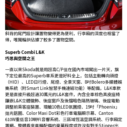
斜背的尾門設計讓置物變得更為便利，行李廂的深度也相當了
得，唯獨輪拱佔據了較多了置物空間。
Superb Combi L&K
巧思與空間之王
一直以來Skoda就是用超高C/P值在國內市場闖出一片天，旗
下定位最高的Superb車系更是好料全上，包括主動轉向頭燈
（HID）、LED日行燈、尾燈、全景天窗、8吋Bolero多媒體娛
樂系統（附Smart Link智慧手機連結功能）等配備，L&K車款
更是直接升級超過30萬元的L&K套件，內含全車棕色真皮座椅
鑲嵌L&K立體徽飾、後座窗戶及後擋暗色隔熱玻璃、後座電動
調整前乘客座裝置、環艙10色LED氛圍燈、19吋「Phoenix」
拋光鋁圈、Color Maxi Dot彩色行車電腦顯示幕、Canton
610W重低音10喇叭音響系統、三區域恆溫空調系統、行李廂定
置網。整體看來車輛配備的豪華程度或許沒有對手Stinger出