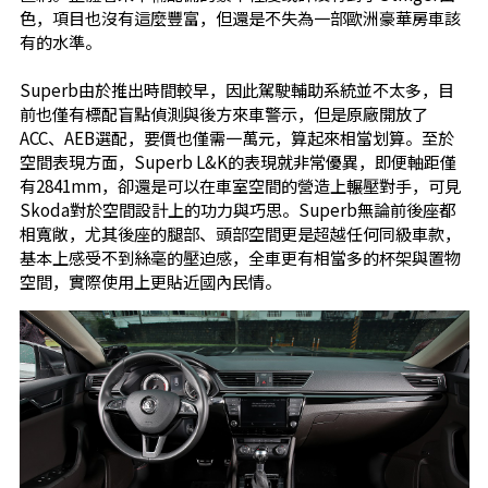
色，項目也沒有這麼豐富，但還是不失為一部歐洲豪華房車該
有的水準。
Superb由於推出時間較早，因此駕駛輔助系統並不太多，目
前也僅有標配盲點偵測與後方來車警示，但是原廠開放了
ACC、AEB選配，要價也僅需一萬元，算起來相當划算。至於
空間表現方面，Superb L&K的表現就非常優異，即便軸距僅
有2841mm，卻還是可以在車室空間的營造上輾壓對手，可見
Skoda對於空間設計上的功力與巧思。Superb無論前後座都
相寬敞，尤其後座的腿部、頭部空間更是超越任何同級車款，
基本上感受不到絲毫的壓迫感，全車更有相當多的杯架與置物
空間，實際使用上更貼近國內民情。