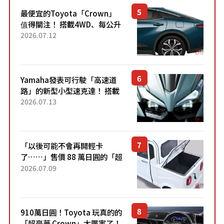
最便宜的Toyota「Crown」
值得關注！ 搭載4WD、每公升
22.4公里低油耗表現超亮眼！
2026.07.12
配備豐富、超越售價水準，堪
稱高CP值代表的「...
Yamaha發表可行駛「高速道
路」的新型小型速克達！ 搭載
能享受超強勁「渦輪感」的動
2026.07.13
力系統！ 採用與高階「Super
Sport」車款相同的...
「以後可能不會再開輕卡
了……」售價 88 萬日圓的「超
迷你輕型貨車」引發兩極評
2026.07.09
價！「150 日圓就能跑 100 公
里！」「免驗車真的太棒
了！...
910萬日圓！Toyota 玩真的的
「超豪華 Crown」太厲害了！