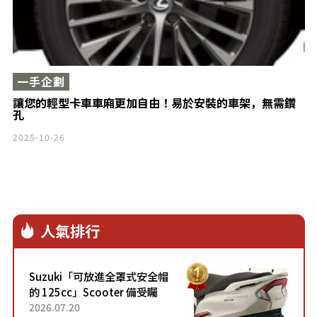
一手企劃
讓您的輕型卡車車廂更加自由！易於安裝的車架，無需鑽
孔
2025-10-26
人氣排行
Suzuki「可放進全罩式安全帽
的 125cc」Scooter 備受矚
目！採用全新流線設計與各項
2026.07.20