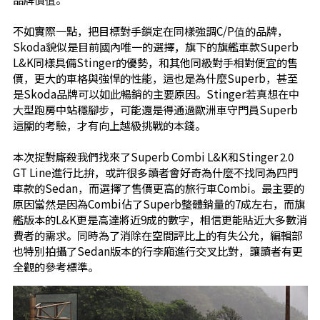
不如實際一點，把目標對手鎖定在同樣強調C/P值的品牌，
Skoda貌似是目前國內唯一的選擇，旗下的旗艦車款Superb
L&K同樣具備Stinger的優勢，和其他同級對手相對便宜的售
價，更大的車格與強悍的性能，這也是為什麼Superb，甚至
是Skoda品牌可以如此暢銷的主要原因。Stinger若真想在中
大型跑房中站穩腳步，可能還是得通過歐洲車守門員Superb
這關的考驗，才有向上越級挑戰的本錢。
本次捉對廝殺我們找來了Superb Combi L&K和Stinger 2.0
GT Line進行比拚，或許很多讀者會好奇為什麼不找同為四門
車款的Sedan，而選擇了售價更高的旅行車Combi。最主要的
原因當然是因為Combi佔了Superb整體銷量的7成左右，而旗
艦版本的L&K更是高達將近9成的數字，相信更能貼近大多數消
費者的需求。同時為了消除在空間評比上的有失公允，編輯部
也特別拍攝了Sedan版本的行李廂進行交叉比對，讓讀者有更
全觀的參考標準。