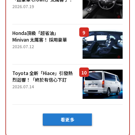
採用由「匠人技藝」打造的
2026.07.19
「專屬車色」與運動化「底盤
設定」！還配備專屬豪華...
Honda頂級「超省油」
Minivan 太厲害！ 採用豪華
「真皮座椅」與專屬「黑色內
2026.07.12
裝」！ 每公升可跑約20公里，
兼具優異節能表現與舒適
「三...
Toyota 全新「Hiace」引發熱
烈迴響！「終於有信心下訂
了！」「哪個等級交車最
2026.07.14
快？」討論不斷！但下訂後竟
然還要等「超過半年」才能交
車？...
看更多