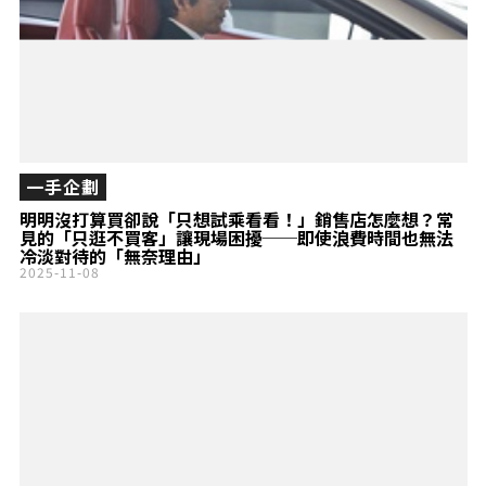
一手企劃
明明沒打算買卻說「只想試乘看看！」銷售店怎麼想？常
見的「只逛不買客」讓現場困擾──即使浪費時間也無法
冷淡對待的「無奈理由」
2025-11-08