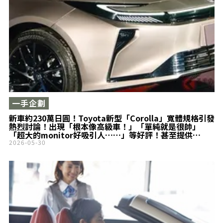
一手企劃
新車約230萬日圓！Toyota新型「Corolla」寬體規格引發
熱烈討論！出現「根本像高級車！」「單純就是很帥」
「超大的monitor好吸引人……」等好評！甚至提供
「turbo engine」配置的超有型最新sedan，中國版車型
2026-05-30
究竟是什麼來頭？