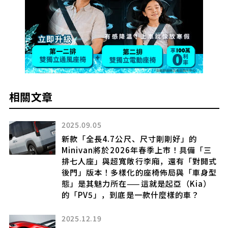
相關文章
2025.09.05
新款「全長4.7公尺、尺寸剛剛好」的
性能
Minivan將於2026年春季上市！具備「三
排七人座」與超寬敞行李廂，還有「對開式
後門」版本！多樣化的座椅佈局與「車身型
態」是其魅力所在——這就是起亞（Kia）
的「PV5」，到底是一款什麼樣的車？
2025.12.19
車業