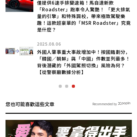
僅提供6速手排變速箱！馬自達新款
「Roadster」跑車令人驚艷！ 「更大排氣
量的引擎」和特殊調校，帶來極致駕駛樂
趣！這款超豪華的「MSR Roadster」究竟
是什麼？
！
網
2025.08.06
外國人肇事重大事故增加中！按國籍劃分，
「韓國／朝鮮」與「中國」件數並列最多！
背後潛藏的「外國駕照切換」風險為何？
【從警察廳數據分析】
您也可能喜歡這些文章
Recommended by