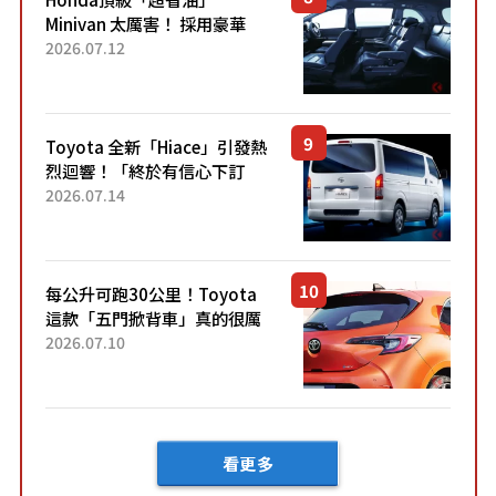
Minivan 太厲害！ 採用豪華
「真皮座椅」與專屬「黑色內
2026.07.12
裝」！ 每公升可跑約20公里，
兼具優異節能表現與舒適
「三...
Toyota 全新「Hiace」引發熱
烈迴響！「終於有信心下訂
了！」「哪個等級交車最
2026.07.14
快？」討論不斷！但下訂後竟
然還要等「超過半年」才能交
車？...
每公升可跑30公里！Toyota
這款「五門掀背車」真的很厲
害！ 擁有全長4.3公尺的「剛剛
2026.07.10
好車身尺寸」，配備全面升
級！ 採Hybrid專屬設...
看更多