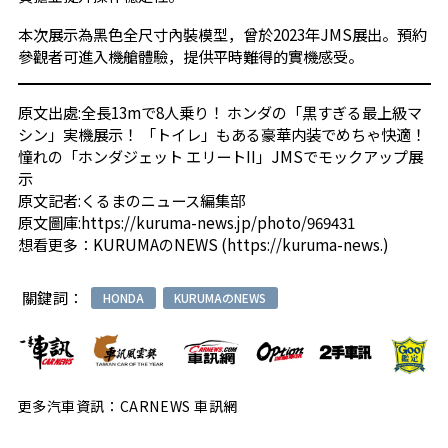
本次展示為黑色全尺寸內裝模型，曾於2023年JMS展出。預約
參觀者可進入機艙體驗，提供平時難得的實機感受。
原文出處:
全長13mで8人乗り！ ホンダの「黒すぎる最上級マ
シン」実機展示！ 「トイレ」もある豪華内装でめちゃ快適！
憧れの「ホンダジェット エリートII」JMSでモックアップ展
示
原文記者:くるまのニュース編集部
原文圖庫:
https://kuruma-news.jp/photo/969431
想看更多：
KURUMAのNEWS
(
https://kuruma-news.
)
關鍵詞：
HONDA
KURUMAのNEWS
更多汽車資訊：CARNEWS 車訊網