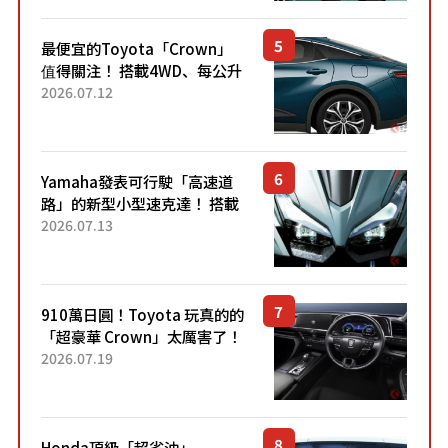
元日圓起的5人座版...
最便宜的Toyota「Crown」
值得關注！ 搭載4WD、每公升
22.4公里低油耗表現超亮眼！
2026.07.12
配備豐富、超越售價水準，堪
稱高CP值代表的「...
Yamaha發表可行駛「高速道
路」的新型小型速克達！ 搭載
能享受超強勁「渦輪感」的動
2026.07.13
力系統！ 採用與高階「Super
Sport」車款相同的...
910萬日圓！Toyota 玩真的的
「超豪華 Crown」太厲害了！
採用由「匠人技藝」打造的
2026.07.19
「專屬車色」與運動化「底盤
設定」！還配備專屬豪華...
Honda頂級「超省油」