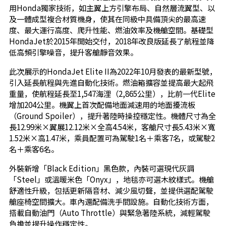
用Honda獨家技術，如主翼上方引擎布局、自然層流翼型、以
及一體成型複合材質機身，使其在同級中具備頂尖的最高速
度、最大運行高度、爬升性能、燃油效率及機艙空間。基礎型
HondaJet於2015年開始交付，2018年改良版延長了航程並降
低高頻引擎噪音，提升客艙靜音效果。
此次展示的HondaJet Elite II為2022年10月發表的最新型號，
引入延長航程與先進自動化技術。燃油箱擴容並提高最大起飛
重量，使航程延長至1,547海浬（2,865公里），比前一代Elite
增加204公里。機翼上首次配備地面減速用的地面擾流板
（Ground Spoiler），提升著陸時操控穩定性。機體尺寸為全
長12.99米×翼展12.12米×全高4.54米，客艙尺寸長5.43米×寬
1.52米×高1.47米，乘員配置可為駕駛1名＋乘客7名，或駕駛2
名＋乘客6名。
外裝新增「Black Edition」黑色款，內裝可選現代灰調
「Steel」或溫暖米色「Onyx」，地毯亦可選木紋樣式。機艙
舒適性升級，包括更新隔音材、減少風切聲，並提供選配駕駛
艙座椅空間擴大。車內還配備洗手間設施。自動化技術方面，
搭載自動油門（Auto Throttle）與緊急著陸系統，減輕駕駛
負擔並提升操作穩定性。