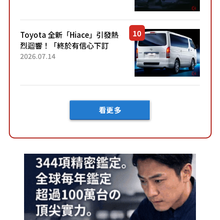
裝」！ 每公升可跑約20公里，
兼具優異節能表現與舒適
「三...
Toyota 全新「Hiace」引發熱
烈迴響！「終於有信心下訂
了！」「哪個等級交車最
2026.07.14
快？」討論不斷！但下訂後竟
然還要等「超過半年」才能交
車？...
看更多