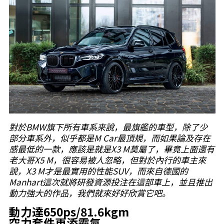
對於BMW旗下所有車系來說，最旗艦的車型，除了少
部分車系外，似乎都是M Car最頂規，而如果論及存在
感最低的一款，應該是就是X3 M莫屬了，畢竟上面還有
老大哥X5 M，很容易被人忽略，但對於內行的車主來
說，X3 M才是最實用的性能SUV，而來自德國的
Manhart這次就將研發資源投注在這部車上，並且推出
動力強大的作品，我們就來好好欣賞它吧。
動力達650ps/81.6kgm
空力套件更添霸氣