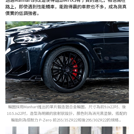
路上，即使遇到性能轎車，能跑得贏的車款也不多，成為貨真
價實的低調強者。
輪圈採用Manhart推出的單片鍛造鋁合金輪圏，尺寸為前9Jx22吋、後
10.5Jx22吋，造型為明顯的放射狀設計，顏色則為消光黑塗裝，搭配的
輪胎則為倍耐力 P-Zero 前255/35ZR22和後295/30ZR22的規格 。