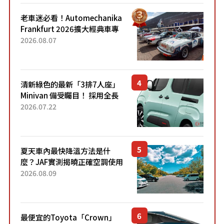
老車迷必看！Automechanika
Frankfurt 2026擴大經典車專
區 1954年珍稀古董車現場修復
2026.08.07
清新綠色的最新「3排7人座」
Minivan 備受矚目！ 採用全長
4.7公尺剛剛好的車身尺寸與
2026.07.22
「滑門」設計！ 還推出467萬
元日圓起的5人座版...
夏天車內最快降溫方法是什
麼？JAF實測揭曉正確空調使用
方式
2026.08.09
最便宜的Toyota「Crown」