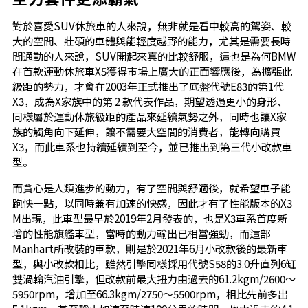
對於喜愛SUV休旅車的人來說，無非就是看中較高的駕姿、較
大的空間、壯碩的車體與能輕度越野的能力，尤其是需要長時
間通勤的人來說，SUV開起來真的比較舒服，這也是為何BMW
在首款運動休旅車X5獲得市場上廣大的正面響應後，為擴張此
級距的勢力，才會在2003年正式推出了底盤代號E83的第1代
X3，成為X家族中的第 2 款代表作品，期望透過更小的身形、
同樣屬於運動休旅級距的產品來延續氣勢之外，同時也讓X家
族的觸角向下延伸，讓不需要大空間的消費者，能轉向購買
X3，而此車系也持續延續到至今，並已推出到第三代小改款車
型。
而貪心是人類進步的動力，有了空間與舒適後，就希望車子能
跑快一點，以同時兼有加速的快感，因此才有了性能版本的X3
M出現，此車型最早於2019年2月發表的，也是X3車系首度新
增的性能旗艦車型，當時的動力輸出已相當強勁，而這部
Manhart所改裝的車款，則是於2021年6月小改款後的最新車
型，與小改款相比，雖然引擎同樣採用代號S58的3.0升直列6缸
雙渦輪汽油引擎，但改款前最大扭力由過去的61.2kgm/2600～
5950rpm，增加至66.3kgm/2750～5500rpm，相比先前多出