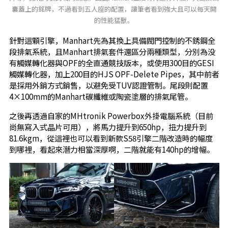
囊蓋上的銘牌，不過看到五人座的配置，讓筆者看到強大且可以每天開
的性能猛獸。
針對這顆引擎，Manhart先為其換上具備閥門控制的不銹鋼全
段排氣系統，且Manhart排氣套件還區分兩種類型，分別為没
有觸媒轉化器與OPF的全直通競技版本，或使用300目的GESI
觸媒轉化器，加上200目的HJS OPF-Delete Pipes，其中前者
是採用外銷方式銷售，以避免受TUV認證管制。尾段則配置
4×100mm的Manhart碳纖維或陶瓷塗層的排氣尾管。
之後再透過自家的MHtronik Powerbox外掛電腦系統（目前
尚無寫入式晶片可用），將馬力提升到650hp，扭力提升到
81.6kgm，從這裡也可以看到新款S58引擎二階改造時的幅度
到哪裡，看起來潛力相當深厚啊，二階就能有140hp的增幅。