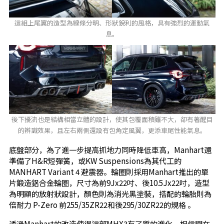
這組上尾翼的造型為線條分明、形狀銳利的風格，具有強烈的運動氣
息。
後下擾流也是結構相當立體的設計，使其包覆面積雖不大，卻有著醒目
的辨識效果，且左右兩側還設有包角定風翼，更添車尾性能氣息。
底盤部分，為了進一步提高抓地力同時降低車高，Manhart還
準備了H&R短彈簧，或KW Suspensions為其代工的
MANHART Variant 4 避震器。輪圈則採用Manhart推出的單
片鍛造鋁合金輪圏，尺寸為前9Jx22吋、後10.5Jx22吋，造型
為明顯的放射狀設計，顏色則為消光黑塗裝，搭配的輪胎則為
倍耐力 P-Zero 前255/35ZR22和後295/30ZR22的規格 。
透過Manhart的改造使得這部MHX3有了質的進化，相信開在