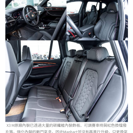
X3 M原廠內裝已透過大量的碳纖維內裝飾板、可調賽車椅與紅色換檔撥
片等，強化內裝的戰鬥氣息，因此Manhart並沒有再進行升級，只更換氣