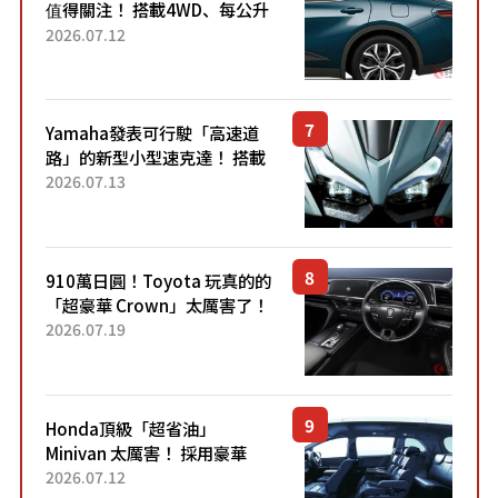
值得關注！ 搭載4WD、每公升
22.4公里低油耗表現超亮眼！
2026.07.12
配備豐富、超越售價水準，堪
稱高CP值代表的「...
Yamaha發表可行駛「高速道
路」的新型小型速克達！ 搭載
能享受超強勁「渦輪感」的動
2026.07.13
力系統！ 採用與高階「Super
Sport」車款相同的...
910萬日圓！Toyota 玩真的的
「超豪華 Crown」太厲害了！
採用由「匠人技藝」打造的
2026.07.19
「專屬車色」與運動化「底盤
設定」！還配備專屬豪華...
Honda頂級「超省油」
Minivan 太厲害！ 採用豪華
「真皮座椅」與專屬「黑色內
2026.07.12