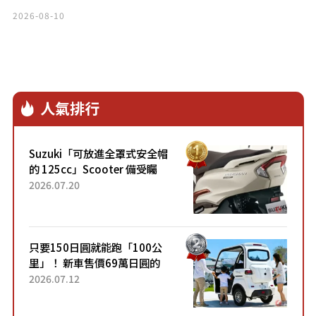
2026-08-10
人氣排行
Suzuki「可放進全罩式安全帽
的 125cc」Scooter 備受矚
目！採用全新流線設計與各項
2026.07.20
升級，騎乘更加舒適！已陸續
開始出口的新款「B...
只要150日圓就能跑「100公
里」！ 新車售價69萬日圓的
「3人座」Trike大受歡迎！ 順
2026.07.12
應時代需求，究竟為何能迅速
熱賣？