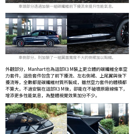
車頭部分透過加裝一組碳纖維前下擾流來提升性能氣息。
車側部分，則加裝了一組翼面寬度不大的側裙加以點綴。
外觀部分，Manhart也為這部X3 M裝上更立體的碳纖維全車空
力套件，這些套件包含了前下擾流、左右側裙、上尾翼與後下
擾流等，全數都是碳纖維材質所製成，雖然空力套件的體積都
不算大，不過安裝在這部X3 M後，卻能在不破壞原廠線條下，
增添更多性能氣息，為整體視覺效果加分不少。