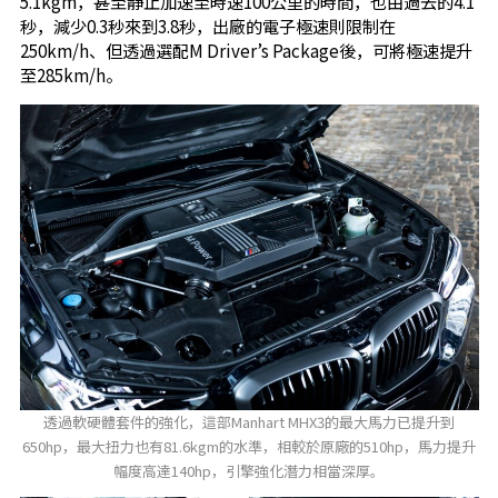
5.1kgm，甚至靜止加速至時速100公里的時間，也由過去的4.1
秒，減少0.3秒來到3.8秒，出廠的電子極速則限制在
250km/h、但透過選配M Driver’s Package後，可將極速提升
至285km/h。
透過軟硬體套件的強化，這部Manhart MHX3的最大馬力已提升到
650hp，最大扭力也有81.6kgm的水準，相較於原廠的510hp，馬力提升
幅度高達140hp，引擎強化潛力相當深厚。