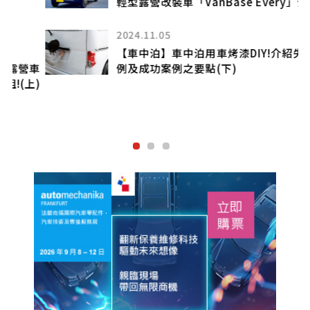
輕型露營改裝車「VanBase Every」介紹
2024.11.05
【車中泊】車中泊用車烤漆DIY!介紹失敗案
車
例及成功案例之要點(下)
)