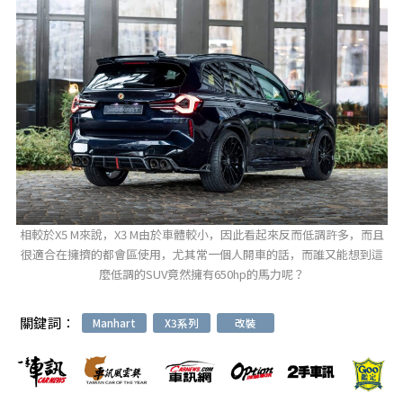
相較於X5 M來說，X3 M由於車體較小，因此看起來反而低調許多，而且
很適合在擁擠的都會區使用，尤其常一個人開車的話，而誰又能想到這
麼低調的SUV竟然擁有650hp的馬力呢？
關鍵詞：
Manhart
X3系列
改裝