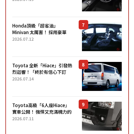
「專屬車色」與運動化「底盤
設定」！還配備專屬豪華...
Honda頂級「超省油」
Minivan 太厲害！ 採用豪華
「真皮座椅」與專屬「黑色內
2026.07.12
裝」！ 每公升可跑約20公里，
兼具優異節能表現與舒適
「三...
Toyota 全新「Hiace」引發熱
烈迴響！「終於有信心下訂
了！」「哪個等級交車最
2026.07.14
快？」討論不斷！但下訂後竟
然還要等「超過半年」才能交
車？...
Toyota高級「6人座Hiace」
實車公開！ 強悍又充滿魄力的
「全黑設計」搭配特別「豪華
2026.07.11
內裝」！ Premium打造的「限
定Bruno」由...