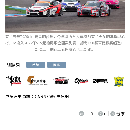
有了去年TCR組別賽事的經驗，今年國內各大車隊都有了更多的準備與心
得，來投入2022年STS超級房車全國系列賽，據聞TCR賽車總數將超過15
部以上，期待正式開賽的那天到來。
關鍵詞：
改裝
賽事
更多汽車資訊：CARNEWS 車訊網
0
0
分享