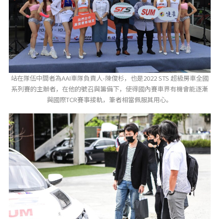
站在隊伍中間者為AAI車隊負責人-陳俊杉，也是2022 STS 超級房車全國
系列賽的主辦者，在他的號召與籌備下，使得國內賽車界有機會能逐漸
與國際TCR賽事接軌，筆者相當佩服其用心。