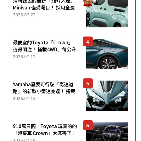
清新綠色的最新「3排7人座」
Minivan 備受矚目！ 採用全長
4.7公尺剛剛好的車身尺寸與
2026.07.22
「滑門」設計！ 還推出467萬
元日圓起的5人座版...
最便宜的Toyota「Crown」
值得關注！ 搭載4WD、每公升
22.4公里低油耗表現超亮眼！
2026.07.12
配備豐富、超越售價水準，堪
稱高CP值代表的「...
Yamaha發表可行駛「高速道
路」的新型小型速克達！ 搭載
能享受超強勁「渦輪感」的動
2026.07.13
力系統！ 採用與高階「Super
Sport」車款相同的...
910萬日圓！Toyota 玩真的的
「超豪華 Crown」太厲害了！
採用由「匠人技藝」打造的
2026.07.19