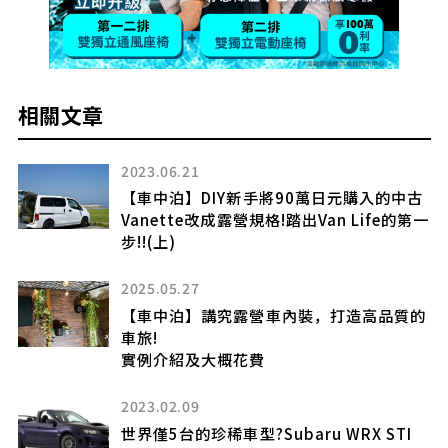
相關文章
2023.06.21
【車中泊】DIY新手將90萬日元購入的中古
Vanette改成露營規格!踏出Van Life的第一
步!!(上)
2025.05.27
聽
】
【車中泊】講究露營車內裝，打造高品質的
車旅!
實例介紹及大概花費
大
2023.02.09
世界僅5台的珍稀車型?Subaru WRX STI