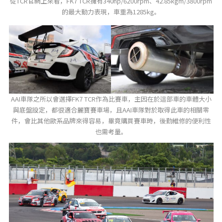
從TCR官網上來看，FK7 TCR擁有340hp/6200rpm、42.85kgm/3800rpm
的最大動力表現，車重為1285kg。
AAI車隊之所以會選擇FK7 TCR作為比賽車，主因在於這部車的車體大小
與底盤設定，都很適合麗寶賽車場，且AAI車隊對於取得此車的相關零
件，會比其他歐系品牌來得容易，畢竟購買賽車時，後勤維修的便利性
也需考量。