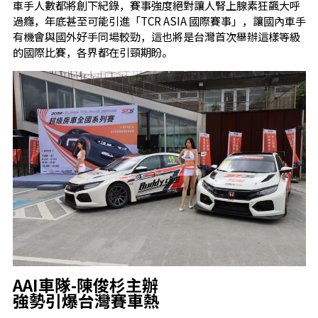
車手人數都將創下紀錄，賽事強度絕對讓人腎上腺素狂飆大呼
過癮，年底甚至可能引進「TCR ASIA 國際賽事」，讓國內車手
有機會與國外好手同場較勁，這也將是台灣首次舉辦這樣等級
的國際比賽，各界都在引頸期盼。
AAI車隊-陳俊杉主辦
強勢引爆台灣賽車熱