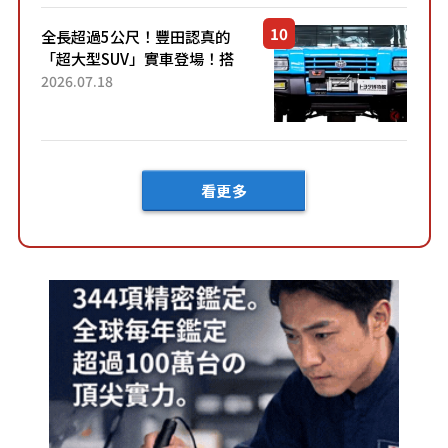
全長超過5公尺！豐田認真的
「超大型SUV」實車登場！搭
載後輪也會轉向的「四輪轉
2026.07.18
向」系統！以宛如「軍用
車!?」般的硬派規格開發的
「Mega C...
看更多