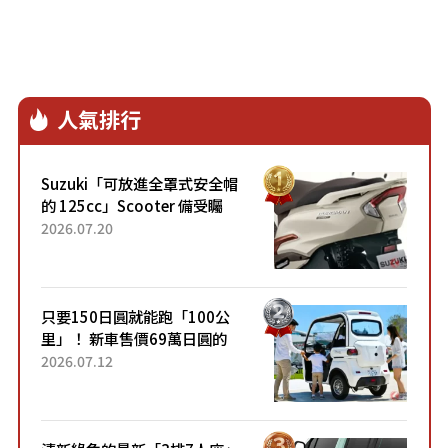
人氣排行
Suzuki「可放進全罩式安全帽
的 125cc」Scooter 備受矚
目！採用全新流線設計與各項
2026.07.20
升級，騎乘更加舒適！已陸續
開始出口的新款「B...
只要150日圓就能跑「100公
里」！ 新車售價69萬日圓的
「3人座」Trike大受歡迎！ 順
2026.07.12
應時代需求，究竟為何能迅速
熱賣？