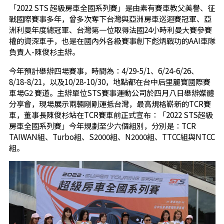
「2022 STS 超級房車全國系列賽」是由素有賽車教父美譽、征
戰國際賽事多年，曾多次奪下台灣與亞洲房車巡迴賽冠軍、亞
洲利曼年度總冠軍、台灣第一位取得法國24小時利曼大賽參賽
權的資深車手，也是在國內外各級賽事創下彪炳戰功的AAI車隊
負責人-陳俊杉主辦。
今年預計舉辦四場賽事，時間為：4/29-5/1、6/24-6/26、
8/18-8/21，以及10/28-10/30，地點都在台中后里麗寶國際賽
車場G2 賽道。主辦單位STS賽事運動公司於四月八日舉辦媒體
分享會，現場展示兩輛剛剛運抵台灣，最高規格嶄新的TCR賽
車，董事長陳俊杉站在TCR賽車前正式宣布：「2022 STS超級
房車全國系列賽」今年規劃至少六個組別，分別是：TCR
TAIWAN組、Turbo組、S2000組、N2000組、TTCC組與NTCC
組。