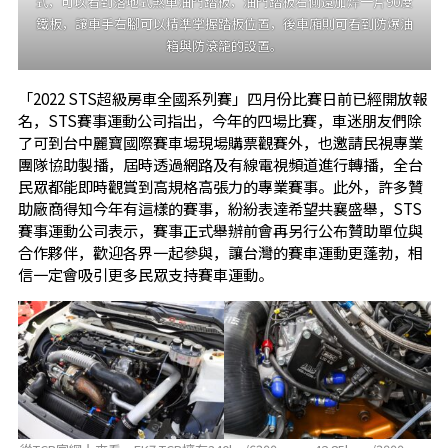
式，可以看到落地式煞車油門踏板，油門踏板右側還加焊一片90度
鐵板，讓車手右腳可以精準掌握踏板位置，後車廂則可看到防爆油
箱與防滾籠的設置。
「2022 STS超級房車全國系列賽」四月份比賽日前已經開放報
名，STS賽事運動公司指出，今年的四場比賽，車迷朋友們除
了可到台中麗寶國際賽車場現場購票觀賽外，也邀請民視專業
團隊協助製播，屆時透過網路及有線電視頻道進行轉播，全台
民眾都能即時觀賞到高規格高張力的專業賽事。此外，許多贊
助廠商得知今年有這樣的賽事，紛紛表達希望共襄盛舉，STS
賽事運動公司表示，賽事正式舉辦前會再另行公布贊助單位與
合作夥伴，歡迎各界一起參與，讓台灣的賽車運動更蓬勃，相
信一定會吸引更多民眾支持賽車運動。