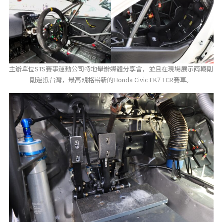
主辦單位STS賽事運動公司特地舉辦媒體分享會，並且在現場展示兩輛剛
剛運抵台灣，最高規格嶄新的Honda Civic FK7 TCR賽車。