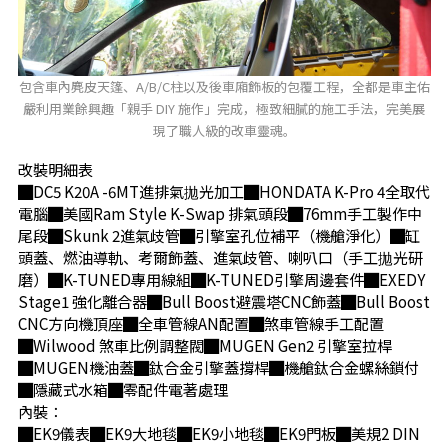
包含車內麂皮天篷、A/B/C柱以及後車廂飾板的包覆工程，全都是車主佑
嚴利用業餘興趣「親手 DIY 施作」完成，極致細膩的施工手法，完美展
現了職人級的改車靈魂。
改裝明細表
█DC5 K20A -6MT進排氣拋光加工█HONDATA K-Pro 4全取代
電腦█美國Ram Style K-Swap 排氣頭段█76mm手工製作中
尾段█Skunk 2進氣歧管█引擎室孔位補平（機艙淨化）█缸
頭蓋、燃油導軌、考爾飾蓋、進氣歧管、喇叭口（手工拋光研
磨）█K-TUNED專用線組█K-TUNED引擎周邊套件█EXEDY
Stage1 強化離合器█Bull Boost避震塔CNC飾蓋█Bull Boost
CNC方向機頂座█全車管線AN配置█煞車管線手工配置
█Wilwood 煞車比例調整閥█MUGEN Gen2 引擎室拉桿
█MUGEN機油蓋█鈦合金引擎蓋撐桿█機艙鈦合金螺絲鎖付
█隱藏式水箱█零配件電著處理
內裝：
█EK9儀表█EK9大地毯█EK9小地毯█EK9門板█美規2 DIN