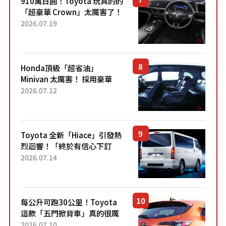
910萬日圓！Toyota 玩真的的
「超豪華 Crown」太厲害了！
採用由「匠人技藝」打造的
2026.07.19
「專屬車色」與運動化「底盤
設定」！還配備專屬豪華...
Honda頂級「超省油」
Minivan 太厲害！ 採用豪華
「真皮座椅」與專屬「黑色內
2026.07.12
裝」！ 每公升可跑約20公里，
兼具優異節能表現與舒適
「三...
Toyota 全新「Hiace」引發熱
烈迴響！「終於有信心下訂
了！」「哪個等級交車最
2026.07.14
快？」討論不斷！但下訂後竟
然還要等「超過半年」才能交
車？...
每公升可跑30公里！Toyota
這款「五門掀背車」真的很厲
害！ 擁有全長4.3公尺的「剛剛
2026.07.10