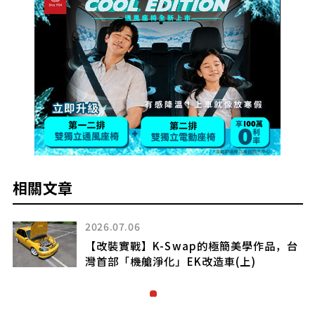
相關文章
2026.07.06
20
【改裝實戰】K-Swap的極簡美學作品，台
【
灣首部「機艙淨化」EK改造車(上)
灣