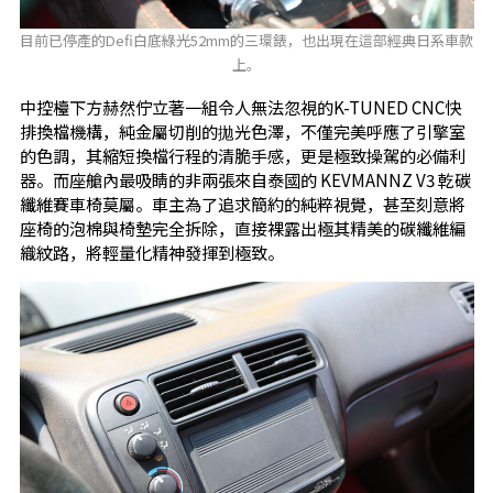
目前已停產的Defi白底綠光52mm的三環錶，也出現在這部經典日系車款
上。
中控檯下方赫然佇立著一組令人無法忽視的K-TUNED CNC快
排換檔機構，純金屬切削的拋光色澤，不僅完美呼應了引擎室
的色調，其縮短換檔行程的清脆手感，更是極致操駕的必備利
器。而座艙內最吸睛的非兩張來自泰國的 KEVMANNZ V3 乾碳
纖維賽車椅莫屬。車主為了追求簡約的純粹視覺，甚至刻意將
座椅的泡棉與椅墊完全拆除，直接裸露出極其精美的碳纖維編
織紋路，將輕量化精神發揮到極致。