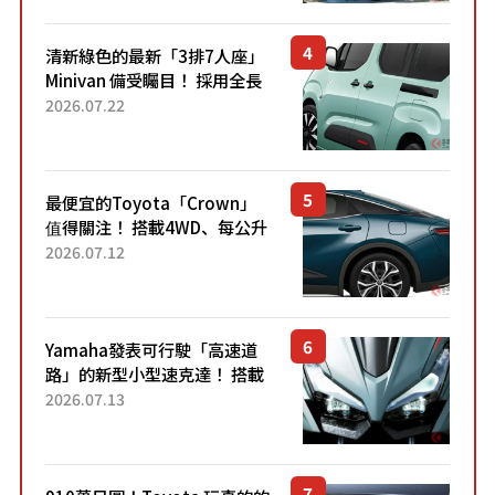
熱賣？
清新綠色的最新「3排7人座」
Minivan 備受矚目！ 採用全長
4.7公尺剛剛好的車身尺寸與
2026.07.22
「滑門」設計！ 還推出467萬
元日圓起的5人座版...
最便宜的Toyota「Crown」
值得關注！ 搭載4WD、每公升
22.4公里低油耗表現超亮眼！
2026.07.12
配備豐富、超越售價水準，堪
稱高CP值代表的「...
Yamaha發表可行駛「高速道
路」的新型小型速克達！ 搭載
能享受超強勁「渦輪感」的動
2026.07.13
力系統！ 採用與高階「Super
Sport」車款相同的...