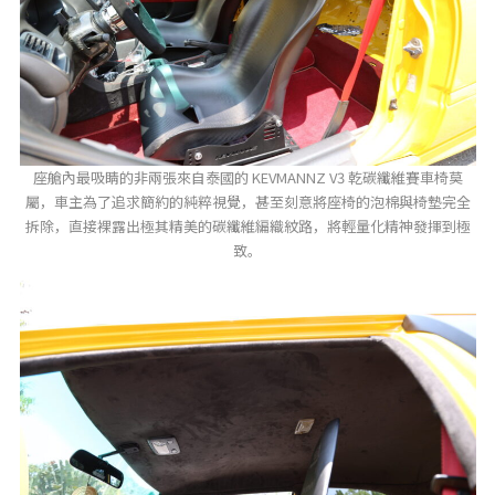
座艙內最吸睛的非兩張來自泰國的 KEVMANNZ V3 乾碳纖維賽車椅莫
屬，車主為了追求簡約的純粹視覺，甚至刻意將座椅的泡棉與椅墊完全
拆除，直接裸露出極其精美的碳纖維編織紋路，將輕量化精神發揮到極
致。