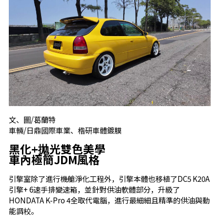
文、圖/葛蘭特
車輛/日鼎國際車業、楷研車體鍍膜
黑化+拋光雙色美學
車內極簡JDM風格
引擎室除了進行機艙淨化工程外，引擎本體也移植了DC5 K20A
引擎+ 6速手排變速箱，並針對供油軟體部分，升級了
HONDATA K-Pro 4全取代電腦，進行最細細且精準的供油與動
能調校。