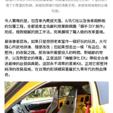
應了引擎室的色調，其縮短換檔行程的清脆手感，更是極致操駕的必備
利器。
令人驚嘆的是，包含車內麂皮天篷、A/B/C柱以及後車廂飾板
的包覆工程，全都是車主佑嚴利用業餘興趣「親手 DIY 施作」
完成，極致細膩的施工手法，完美展現了職人級的改車靈魂。
最後筆者認為，如果只是想把老車當作一個好玩的玩具，大可
隨心所欲地拼湊、隨便改改；但如果想走出一條「有品位、有
堅持」的改裝之路，那背後所需要投入的時間、對細節的苛
求、以及對歷史的尊重，正是這部「機艙淨化 EK」帶給全台車
迷最棒的啟發與典範。這部永不凋零的喜美K8，正用它那堅持
純淨的改裝風格，在台灣的街頭續寫著屬於九零年代的熱血傳
奇。