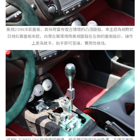
美規2 DIN冷氣面板，其採用富有復古情懷的凸頂旋鈕，車主認為相對於
日規右駕面板來說，台灣左駕環境用美規旋鈕在左側的面板設計，操作
上更為就手，抬手即可盲操，實用性極佳。
這組K-TUNED CNC快排換檔機構，純金屬切削的拋光色澤，不僅完美呼