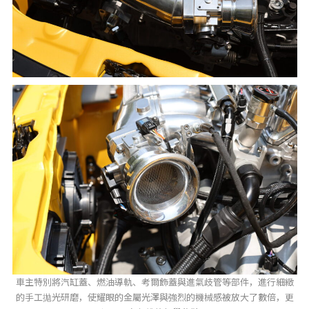
車主特別將汽缸蓋、燃油導軌、考爾飾蓋與進氣歧管等部件，進行細緻
的手工拋光研磨，使耀眼的金屬光澤與強烈的機械感被放大了數倍，更