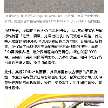
底盤部分，則升級為正Type-R規格的EK9五孔底盤，而最令老車迷流口
水的，莫過於那四顆品相極佳的RAYS TE37 OG（8J / ET42）經典輪圈。
內裝部分，拉開正日規 EK9 的黑色門板，這台車的車室內部同
樣維持著「乾淨、簡單、充滿機械感」的硬派老車風格。首先
映入眼簾的是MOMO MOD80 麂皮賽車方向盤，其採用反皮材
質，並保留了極具復古老派風味的左右兩側喇叭按鈕。而正
EK9萬轉儀表板，指針採用經典的亮黃色，轉速直達10000
轉。這顆在十幾年前僅需兩萬多元的夢幻逸品，如今市場行情
已逼近三萬大關，極具收藏價值。
此外，美規2 DIN冷氣面板，其採用富有復古情懷的凸頂旋
鈕，車主認為相對於日規右駕面板來說，台灣左駕環境用美規
旋鈕在左側的面板設計，操作上更為就手，抬手即可盲操，實
用性極佳。