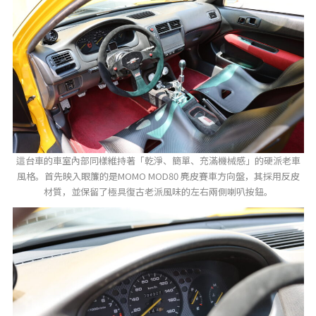
這台車的車室內部同樣維持著「乾淨、簡單、充滿機械感」的硬派老車
風格。首先映入眼簾的是MOMO MOD80 麂皮賽車方向盤，其採用反皮
材質，並保留了極具復古老派風味的左右兩側喇叭按鈕。