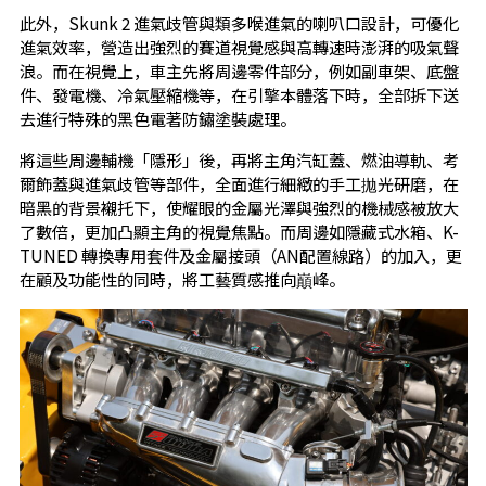
此外，Skunk 2 進氣歧管與類多喉進氣的喇叭口設計，可優化
進氣效率，營造出強烈的賽道視覺感與高轉速時澎湃的吸氣聲
浪。而在視覺上，車主先將周邊零件部分，例如副車架、底盤
件、發電機、冷氣壓縮機等，在引擎本體落下時，全部拆下送
去進行特殊的黑色電著防鏽塗裝處理。
將這些周邊輔機「隱形」後，再將主角汽缸蓋、燃油導軌、考
爾飾蓋與進氣歧管等部件，全面進行細緻的手工拋光研磨，在
暗黑的背景襯托下，使耀眼的金屬光澤與強烈的機械感被放大
了數倍，更加凸顯主角的視覺焦點。而周邊如隱藏式水箱、K-
TUNED 轉換專用套件及金屬接頭（AN配置線路）的加入，更
在顧及功能性的同時，將工藝質感推向巔峰。