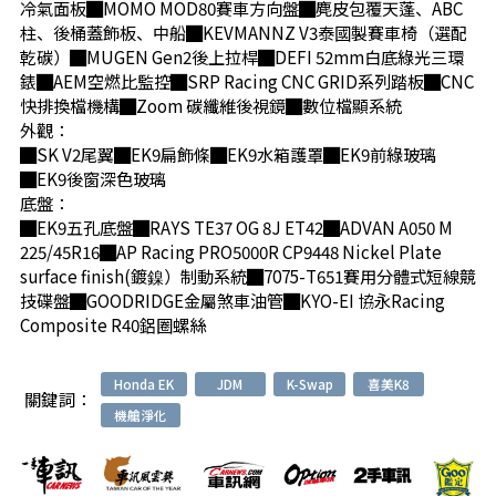
冷氣面板█MOMO MOD80賽車方向盤█麂皮包覆天蓬、ABC
柱、後桶蓋飾板、中船█KEVMANNZ V3泰國製賽車椅（選配
乾碳）█MUGEN Gen2後上拉桿█DEFI 52mm白底綠光三環
錶█AEM空燃比監控█SRP Racing CNC GRID系列踏板█CNC
快排換檔機構█Zoom 碳纖維後視鏡█數位檔顯系統
外觀：
█SK V2尾翼█EK9扁飾條█EK9水箱護罩█EK9前綠玻璃
█EK9後窗深色玻璃
底盤：
█EK9五孔底盤█RAYS TE37 OG 8J ET42█ADVAN A050 M
225/45R16█AP Racing PRO5000R CP9448 Nickel Plate
surface finish(鍍鎳）制動系統█7075-T651賽用分體式短線競
技碟盤█GOODRIDGE金屬煞車油管█KYO-EI 協永Racing
Composite R40鋁圈螺絲
Honda EK
JDM
K-Swap
喜美K8
關鍵詞：
機艙淨化