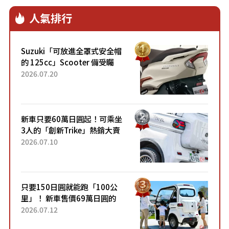
人氣排行
Suzuki「可放進全罩式安全帽
的 125cc」Scooter 備受矚
目！採用全新流線設計與各項
2026.07.20
升級，騎乘更加舒適！已陸續
開始出口的新款「B...
新車只要60萬日圓起！可乘坐
3人的「創新Trike」熱銷大賣
成為人氣車款！「養車成本真
2026.07.10
的超便宜！」「150日圓就能
跑100公里」「小朋友坐得...
只要150日圓就能跑「100公
里」！ 新車售價69萬日圓的
「3人座」Trike大受歡迎！ 順
2026.07.12
應時代需求，究竟為何能迅速