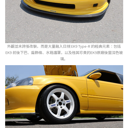
外觀並未誇張改裝，而是大量融入日規 EK9 Type-R 的經典元素：包括
EK9 前後下巴、扁飾條、水箱護罩，以及極其珍貴的EK9原廠後窗深色玻
璃。