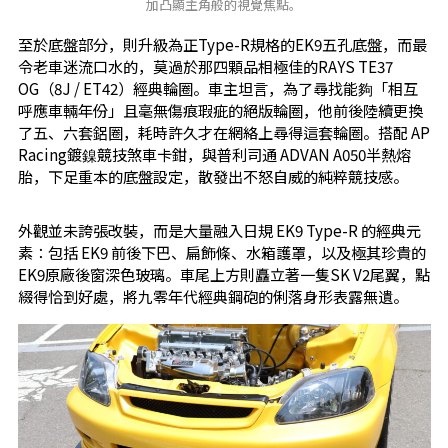
加凸顯主角般的視覺焦點。
至於底盤部分，則升級為正Type-R規格的EK9五孔底盤，而最
令老車迷流口水的，莫過於那四顆品相極佳的RAYS TE37
OG（8J / ET42）經典輪圈。車主坦言，為了尋找能夠「相互
呼應車輛年份」且毫無傷痕瑕疵的絕版輪圈，他前後陸續更換
了五、六套鋁圈，耗時許久才在網絡上尋得這套輪圈。搭配 AP
Racing鍍鎳競技煞車卡鉗，與普利司通 ADVAN A050半熱熔
胎，下足重本的底盤設定，散發出不怒自威的純粹競技感。
外觀並未誇張改裝，而是大量融入日規 EK9 Type-R 的經典元
素：包括 EK9 前後下巴、扁飾條、水箱護罩，以及極其珍貴的
EK9原廠後窗深色玻璃。車尾上方則矗立著一隻SK V2尾翼，點
綴得恰到好處，將九零年代經典鋼砲的俐落身形表露無遺。