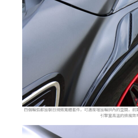
四個輪弧都加裝日規微寬體套件，可適度增加輪拱內的空間，前
引擎室高溫的排風效