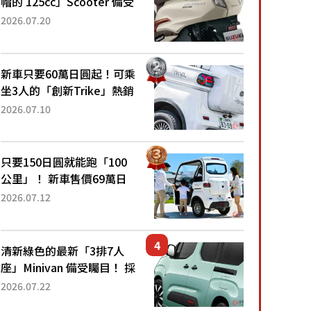
帽的 125cc」Scooter 備受
矚目！採用全新流線設計與
2026.07.20
各項升級，騎乘更加舒適！
已陸續開始出口的新款
「B...
新車只要60萬日圓起！可乘
坐3人的「創新Trike」熱銷
大賣成為人氣車款！「養車
2026.07.10
成本真的超便宜！」「150
日圓就能跑100公里」「小
朋友坐得...
只要150日圓就能跑「100
公里」！ 新車售價69萬日
圓的「3人座」Trike大受歡
2026.07.12
迎！ 順應時代需求，究竟
為何能迅速熱賣？
清新綠色的最新「3排7人
座」Minivan 備受矚目！ 採
用全長4.7公尺剛剛好的車
2026.07.22
身尺寸與「滑門」設計！