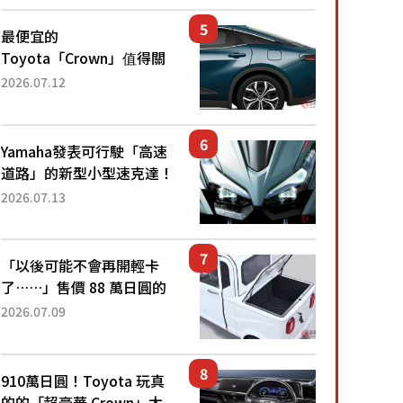
還推出467萬元日圓起的5
人座版...
最便宜的
Toyota「Crown」值得關
注！ 搭載4WD、每公升
2026.07.12
22.4公里低油耗表現超亮
眼！ 配備豐富、超越售價
水準，堪稱高CP值代表的
Yamaha發表可行駛「高速
「...
道路」的新型小型速克達！
搭載能享受超強勁「渦輪
2026.07.13
感」的動力系統！ 採用與
高階「Super Sport」車款
相同的...
「以後可能不會再開輕卡
了……」售價 88 萬日圓的
「超迷你輕型貨車」引發兩
2026.07.09
極評價！「150 日圓就能跑
100 公里！」「免驗車真的
太棒了！...
910萬日圓！Toyota 玩真
的的「超豪華 Crown」太