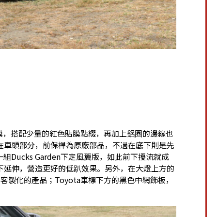
黑貼膜，搭配少量的紅色貼膜點綴，再加上鋁圈的邊緣也
在車頭部分，前保桿為原廠部品，不過在底下則是先
組Ducks Garden下定風翼版，如此前下擾流就成
下延伸，營造更好的低趴效果。另外，在大燈上方的
製化的產品；Toyota車標下方的黑色中網飾板，