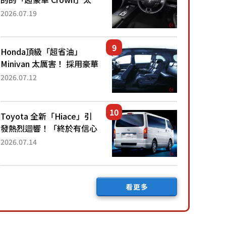
厲害了！採用由「匠人技
2026.07.19
藝」打造的「專屬車色」與
運動化「底盤設定」！還配
備專屬豪華...
Honda頂級「超省油」
Minivan 太厲害！ 採用豪華
「真皮座椅」與專屬「黑色
2026.07.12
內裝」！ 每公升可跑約20
公里，兼具優異節能表現與
舒適「三...
Toyota 全新「Hiace」引
發熱烈迴響！「終於有信心
下訂了！」「哪個等級交車
2026.07.14
最快？」討論不斷！但下訂
後竟然還要等「超過半年」
才能交車？...
看更多