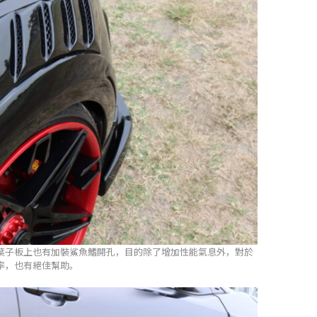
葉子板上也有加裝鯊魚鰭開孔，目的除了增加性能氣息外，對於
率，也有絕佳幫助。