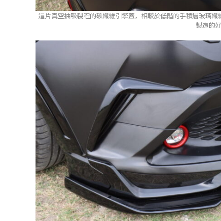
這片真空抽吸製程的碳纖維引擎蓋，相較於低階的手積層玻璃纖
製造的