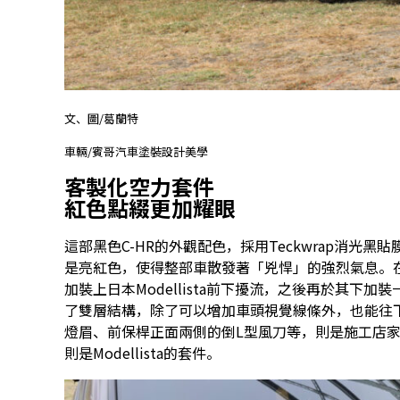
文、圖/葛蘭特
車輛/賓哥汽車塗裝設計美學
客製化空力套件
紅色點綴更加耀眼
這部黑色C-HR的外觀配色，採用Teckwrap消光
是亮紅色，使得整部車散發著「兇悍」的強烈氣息。
加裝上日本Modellista前下擾流，之後再於其下加裝一
了雙層結構，除了可以增加車頭視覺線條外，也能往
燈眉、前保桿正面兩側的倒L型風刀等，則是施工店家客
則是Modellista的套件。