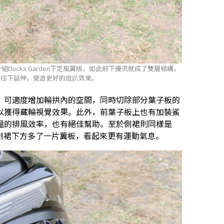
組Ducks Garden下定風翼版，如此前下擾流就成了雙層結構，
能往下延伸，營造更好的低趴效果。
，可適度增加輪拱內的空間，同時切除部分葉子板的
以獲得藏輪視覺效果。此外，前葉子板上也有加裝鯊
溫的排風效率，也有絕佳幫助。至於側裙則同樣是
，讓側裙下方多了一片翼板，看起來更有運動氣息。