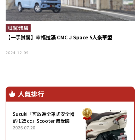
試駕體驗
【一手試駕】幸福拉滿 CMC J Space 5人豪華型
2024-12-09
人氣排行
Suzuki「可放進全罩式安全帽
的 125cc」Scooter 備受矚
目！採用全新流線設計與各項
2026.07.20
升級，騎乘更加舒適！已陸續