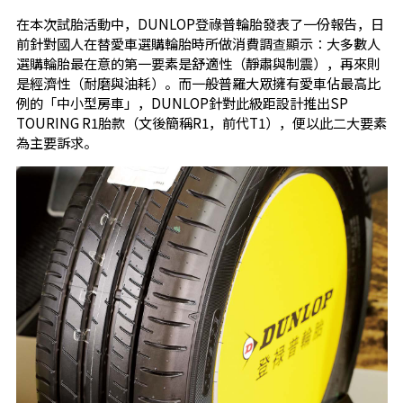
在本次試胎活動中，DUNLOP登祿普輪胎發表了一份報告，日
前針對國人在替愛車選購輪胎時所做消費調查顯示：大多數人
選購輪胎最在意的第一要素是舒適性（靜肅與制震），再來則
是經濟性（耐磨與油耗）。而一般普羅大眾擁有愛車佔最高比
例的「中小型房車」，DUNLOP針對此級距設計推出SP
TOURING R1胎款（文後簡稱R1，前代T1），便以此二大要素
為主要訴求。