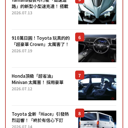
路」的新型小型速克達！ 搭載
能享受超強勁「渦輪感」的動
2026.07.13
力系統！ 採用與高階「Super
Sport」車款相同的...
910萬日圓！Toyota 玩真的的
「超豪華 Crown」太厲害了！
採用由「匠人技藝」打造的
2026.07.19
「專屬車色」與運動化「底盤
設定」！還配備專屬豪華...
Honda頂級「超省油」
Minivan 太厲害！ 採用豪華
「真皮座椅」與專屬「黑色內
2026.07.12
裝」！ 每公升可跑約20公里，
兼具優異節能表現與舒適
「三...
Toyota 全新「Hiace」引發熱
烈迴響！「終於有信心下訂
了！」「哪個等級交車最
2026.07.14