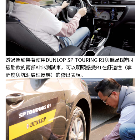
透過駕駛裝著使用DUNLOP SP TOURING R1與競品B牌同
級胎款的兩部Altis測試車，可以明顯感受R1在舒適性（寧
靜度與坑洞處理反應）的傑出表現。