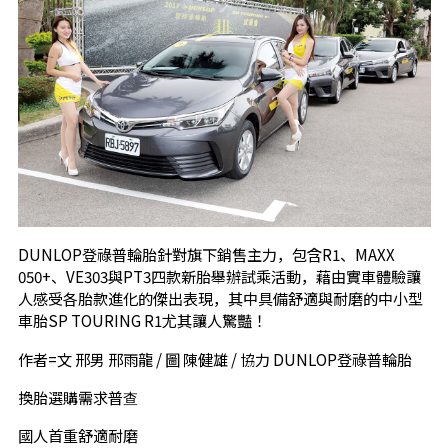
DUNLOP登祿普輪胎針對旗下銷售主力，包含R1、MAXX
050+、VE303與PT3四款新胎舉辦試乘活動，藉由實車體驗讓
人感受各胎款進化的傑出表現，其中具備舒適與耐磨的中小型
車胎SP TOURING R1尤其讓人驚豔！
作者=文 邢男 邢雨龍 / 圖 陳健雄 / 協力 DUNLOP登祿普輪胎
換胎選購需求普查
國人首重舒適耐磨