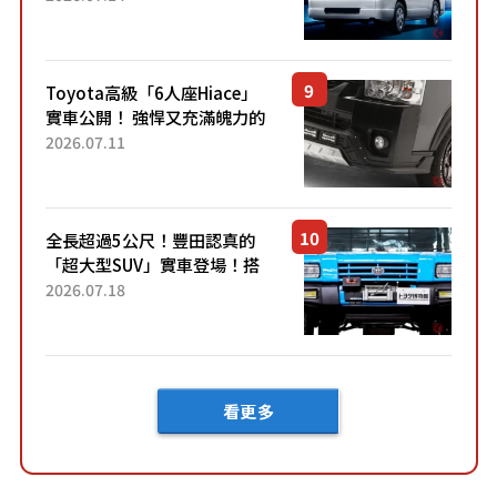
快？」討論不斷！但下訂後竟
然還要等「超過半年」才能交
車？...
Toyota高級「6人座Hiace」
實車公開！ 強悍又充滿魄力的
「全黑設計」搭配特別「豪華
2026.07.11
內裝」！ Premium打造的「限
定Bruno」由...
全長超過5公尺！豐田認真的
「超大型SUV」實車登場！搭
載後輪也會轉向的「四輪轉
2026.07.18
向」系統！以宛如「軍用
車!?」般的硬派規格開發的
「Mega C...
看更多