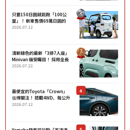
開始出口的新款「B...
只要150日圓就能跑「100公
里」！ 新車售價69萬日圓的
「3人座」Trike大受歡迎！ 順
2026.07.12
應時代需求，究竟為何能迅速
熱賣？
清新綠色的最新「3排7人座」
Minivan 備受矚目！ 採用全長
4.7公尺剛剛好的車身尺寸與
2026.07.22
「滑門」設計！ 還推出467萬
元日圓起的5人座版...
最便宜的Toyota「Crown」
值得關注！ 搭載4WD、每公升
22.4公里低油耗表現超亮眼！
2026.07.12
配備豐富、超越售價水準，堪
稱高CP值代表的「...
Yamaha發表可行駛「高速道