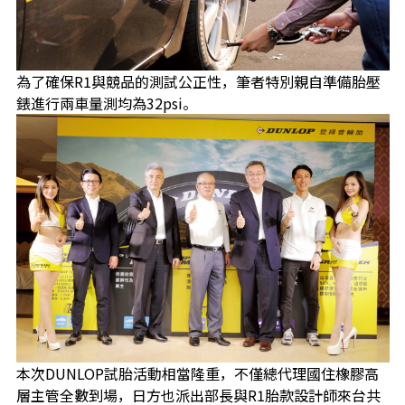
為了確保R1與競品的測試公正性，筆者特別親自準備胎壓
錶進行兩車量測均為32psi。
本次DUNLOP試胎活動相當隆重，不僅總代理國住橡膠高
層主管全數到場，日方也派出部長與R1胎款設計師來台共