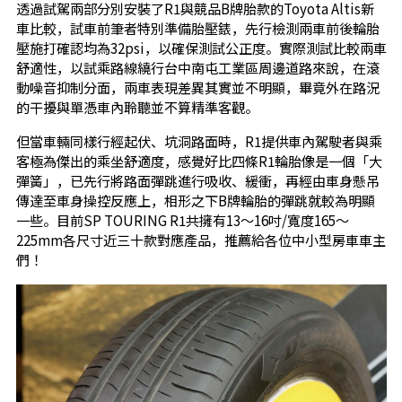
透過試駕兩部分別安裝了R1與競品B牌胎款的Toyota Altis新
車比較，試車前筆者特別準備胎壓錶，先行檢測兩車前後輪胎
壓施打確認均為32psi，以確保測試公正度。實際測試比較兩車
舒適性，以試乘路線繞行台中南屯工業區周邊道路來說，在滾
動噪音抑制分面，兩車表現差異其實並不明顯，畢竟外在路況
的干擾與單憑車內聆聽並不算精準客觀。
但當車輛同樣行經起伏、坑洞路面時，R1提供車內駕駛者與乘
客極為傑出的乘坐舒適度，感覺好比四條R1輪胎像是一個「大
彈簧」，已先行將路面彈跳進行吸收、緩衝，再經由車身懸吊
傳達至車身操控反應上，相形之下B牌輪胎的彈跳就較為明顯
一些。目前SP TOURING R1共擁有13～16吋/寬度165～
225mm各尺寸近三十款對應產品，推薦給各位中小型房車車主
們！