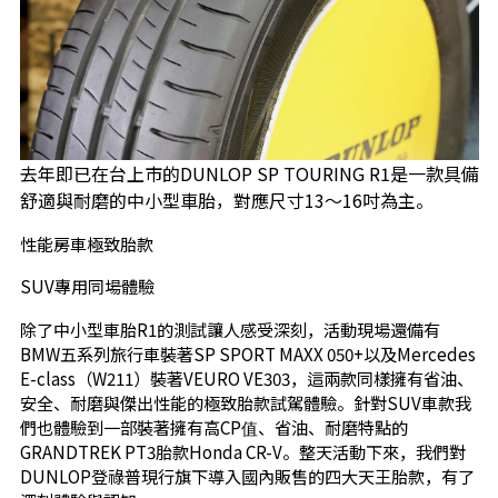
去年即已在台上市的DUNLOP SP TOURING R1是一款具備
舒適與耐磨的中小型車胎，對應尺寸13～16吋為主。
性能房車極致胎款
SUV專用同場體驗
除了中小型車胎R1的測試讓人感受深刻，活動現場還備有
BMW五系列旅行車裝著SP SPORT MAXX 050+以及Mercedes
E-class（W211）裝著VEURO VE303，這兩款同樣擁有省油、
安全、耐磨與傑出性能的極致胎款試駕體驗。針對SUV車款我
們也體驗到一部裝著擁有高CP值、省油、耐磨特點的
GRANDTREK PT3胎款Honda CR-V。整天活動下來，我們對
DUNLOP登祿普現行旗下導入國內販售的四大天王胎款，有了