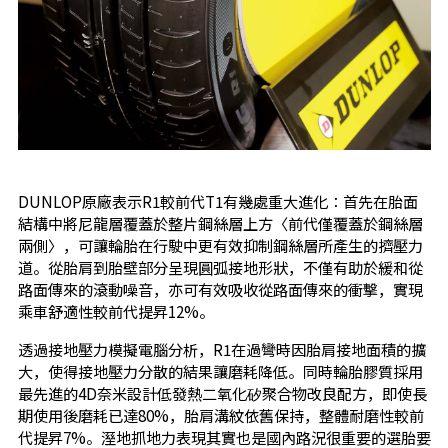
DUNLOP原廠表示R1較前代T1有幾處重大進化：首先在胎面
結構中將尼龍層覆蓋於整片鋼絲層上方〈前代僅覆蓋於鋼絲層
兩側〉，可讓輪胎在行駛中更有效抑制鋼絲層所產生的擠壓力
道。從胎肩到胎壁部分呈現圓弧接地形狀，不僅有助於緩和從
路面傳來的滾動噪音，亦可有效吸收從路面傳來的衝擊，實現
乘車舒適性較前代提昇12%。
透過接地壓力模擬電腦分析，R1在過彎時因胎肩接地面積的擴
大，使得接地壓力分散的結果讓磨耗降低。同時輪胎膠質採用
最先進的4D奈米設計低發熱二氧化矽聚合物改良配方，即使長
期使用後磨耗已達80%，胎肩溝紋依舊保持，整體耐磨性較前
代提昇7%。溼地抓地力表現其實也是國內路況很重要的選胎要