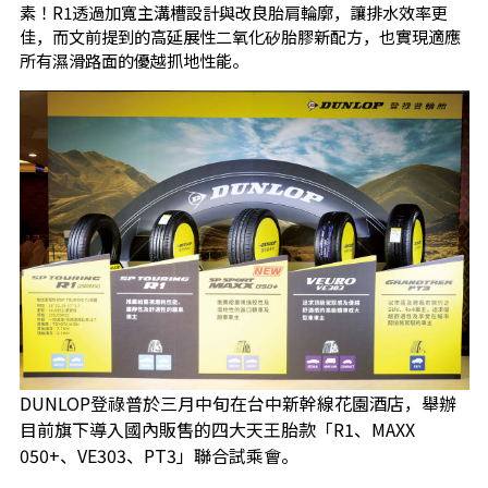
素！R1透過加寬主溝槽設計與改良胎肩輪廓，讓排水效率更
佳，而文前提到的高延展性二氧化矽胎膠新配方，也實現適應
所有濕滑路面的優越抓地性能。
DUNLOP登祿普於三月中旬在台中新幹線花園酒店，舉辦
目前旗下導入國內販售的四大天王胎款「R1、MAXX
050+、VE303、PT3」聯合試乘會。