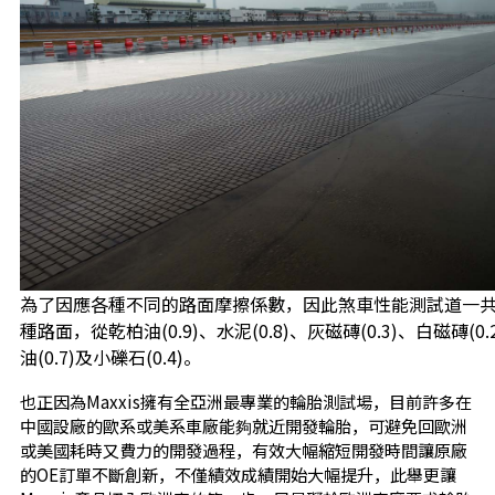
為了因應各種不同的路面摩擦係數，因此煞車性能測試道一共
種路面，從乾柏油(0.9)、水泥(0.8)、灰磁磚(0.3)、白磁磚(0.
油(0.7)及小礫石(0.4)。
也正因為Maxxis擁有全亞洲最專業的輪胎測試場，目前許多在
中國設廠的歐系或美系車廠能夠就近開發輪胎，可避免回歐洲
或美國耗時又費力的開發過程，有效大幅縮短開發時間讓原廠
的OE訂單不斷創新，不僅績效成績開始大幅提升，此舉更讓