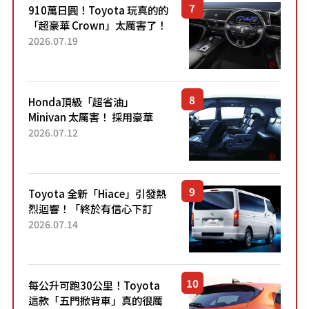
910萬日圓！Toyota 玩真的的
「超豪華 Crown」太厲害了！
採用由「匠人技藝」打造的
2026.07.19
「專屬車色」與運動化「底盤
設定」！還配備專屬豪華...
Honda頂級「超省油」
Minivan 太厲害！ 採用豪華
「真皮座椅」與專屬「黑色內
2026.07.12
裝」！ 每公升可跑約20公里，
兼具優異節能表現與舒適
「三...
Toyota 全新「Hiace」引發熱
烈迴響！「終於有信心下訂
了！」「哪個等級交車最
2026.07.14
快？」討論不斷！但下訂後竟
然還要等「超過半年」才能交
車？...
每公升可跑30公里！Toyota
這款「五門掀背車」真的很厲