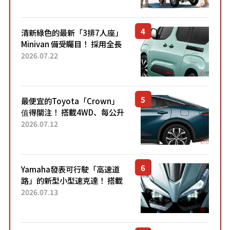
熱賣？
清新綠色的最新「3排7人座」
Minivan 備受矚目！ 採用全長
4.7公尺剛剛好的車身尺寸與
2026.07.22
「滑門」設計！ 還推出467萬
元日圓起的5人座版...
最便宜的Toyota「Crown」
值得關注！ 搭載4WD、每公升
22.4公里低油耗表現超亮眼！
2026.07.12
配備豐富、超越售價水準，堪
稱高CP值代表的「...
Yamaha發表可行駛「高速道
路」的新型小型速克達！ 搭載
能享受超強勁「渦輪感」的動
2026.07.13
力系統！ 採用與高階「Super
Sport」車款相同的...