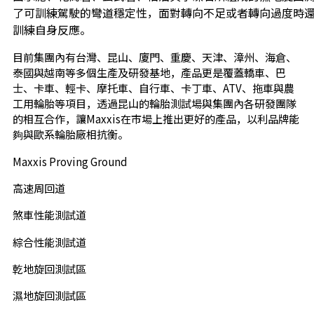
了可訓練駕駛的彎道穩定性，面對轉向不足或者轉向過度時
訓練自身反應。
目前集團內有台灣、昆山、廈門、重慶、天津、漳州、海倉、
泰國與越南等多個生產及研發基地，產品更是覆蓋轎車、巴
士、卡車、輕卡、摩托車、自行車、卡丁車、ATV、拖車與農
工用輪胎等項目，透過昆山的輪胎測試場與集團內各研發團隊
的相互合作，讓Maxxis在市場上推出更好的產品，以利品牌能
夠與歐系輪胎廠相抗衡。
Maxxis Proving Ground
高速周回道
煞車性能測試道
綜合性能測試道
乾地旋回測試區
濕地旋回測試區