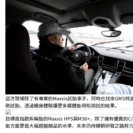
這次現場除了有專業的Maxxis試胎車手，同時也找來GMS特
助試胎，透過親身體驗讓更多媒體能得知測試的結果。
目標直指歐系輪胎的Maxxis HP5與M36+，除了擁有優異的C
能方面更是大幅超越競品的水準，未來仍持續朝研發之路努