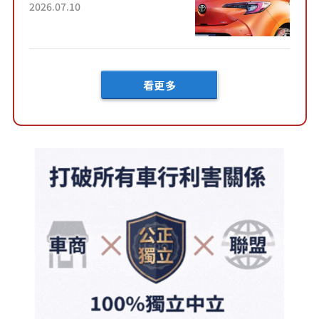
害！ 擁有全長4.3公尺的「剛剛
2026.07.10
好車身尺寸」，配備全面升
級！ 採Hybrid專屬設...
看更多