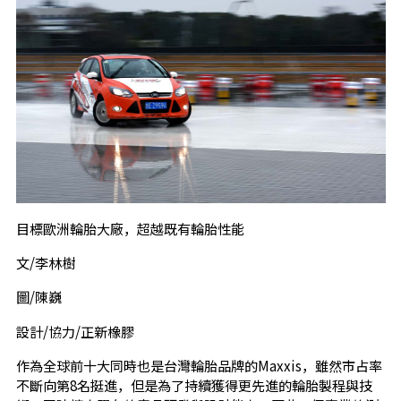
目標歐洲輪胎大廠，超越既有輪胎性能
文/李林樹
圖/陳巍
設計/協力/正新橡膠
作為全球前十大同時也是台灣輪胎品牌的Maxxis，雖然市占率
不斷向第8名挺進，但是為了持續獲得更先進的輪胎製程與技