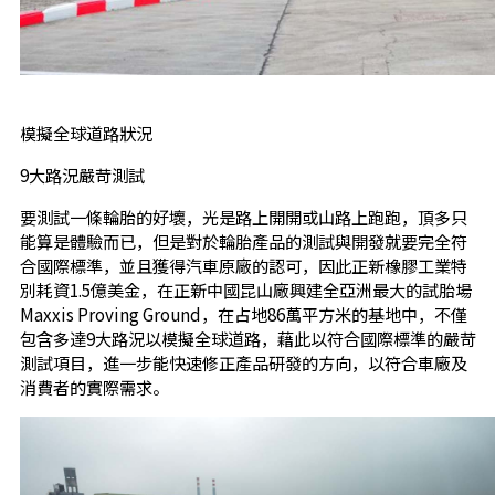
模擬全球道路狀況
9大路況嚴苛測試
要測試一條輪胎的好壞，光是路上開開或山路上跑跑，頂多只
能算是體驗而已，但是對於輪胎產品的測試與開發就要完全符
合國際標準，並且獲得汽車原廠的認可，因此正新橡膠工業特
別耗資1.5億美金，在正新中國昆山廠興建全亞洲最大的試胎場
Maxxis Proving Ground，在占地86萬平方米的基地中，不僅
包含多達9大路況以模擬全球道路，藉此以符合國際標準的嚴苛
測試項目，進一步能快速修正產品研發的方向，以符合車廠及
消費者的實際需求。