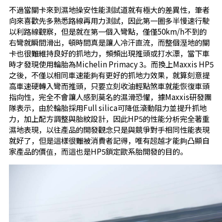
不過當關卡來到濕地操安性能測試道就有極大的差異性，筆者
向來喜歡先多熟悉路線再用力測試，因此第一圈多半慢速行駛
以利路線觀察，但是就在第一個入彎點，僅僅50km/h不到的
右彎就瞬間滑出，頓時間真是讓人冷汗直流，而整個溼地的關
卡也很難維持良好的抓地力，頻頻出現推頭或打水漂，當下車
時才發現使用輪胎為Michelin Primacy 3。而換上Maxxis HP5
之後，不僅以相同車速能夠有更好的抓地力效果，就算刻意提
高車速硬轉入彎而推頭，只要立刻收油輕點煞車就能恢復車頭
指向性，完全不會讓人感到莫名的濕滑恐懼，據Maxxis研發團
隊表示，由於輪胎採用Full silica可降低滾動阻力並提升抓地
力，加上配方調整與胎紋設計，因此HP5的性能分析完全著重
濕地表現，以往產品的開發觀念只是與競爭對手相同性能表現
就好了，但是這樣很難被消費者記得，唯有超越才能夠凸顯自
家產品的價值，而這也是HP5鎖定歐系胎開發的目的。