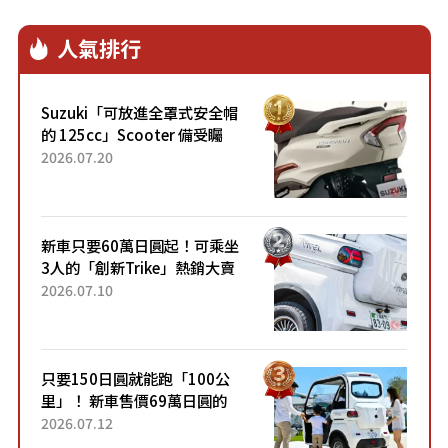
人氣排行
Suzuki「可放進全罩式安全帽
的 125cc」Scooter 備受矚
目！採用全新流線設計與各項
2026.07.20
升級，騎乘更加舒適！已陸續
開始出口的新款「B...
新車只要60萬日圓起！可乘坐
3人的「創新Trike」熱銷大賣
成為人氣車款！「養車成本真
2026.07.10
的超便宜！」「150日圓就能
跑100公里」「小朋友坐得...
只要150日圓就能跑「100公
里」！ 新車售價69萬日圓的
「3人座」Trike大受歡迎！ 順
2026.07.12
應時代需求，究竟為何能迅速