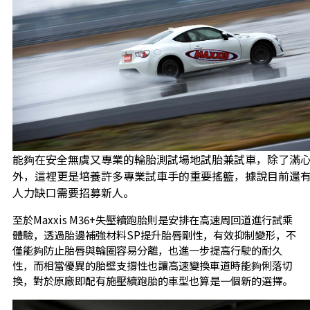
能夠在安全無虞又專業的輪胎測試場地試胎兼試車，除了滿
外，這裡更是培養許多專業試車手的重要搖籃，據說目前還
人力缺口需要招募新人。
至於Maxxis M36+失壓續跑胎則是安排在高速周回道進行試乘
體驗，透過胎邊補強材料SP提升胎唇剛性，有效抑制變形，不
僅能夠防止胎唇與輪圈容易分離，也進一步提高行駛的耐久
性，而相當優異的胎壁支撐性也讓高速變換車道時能夠俐落切
換，對於原廠即配有施壓續跑胎的車型也算是一個新的選擇。