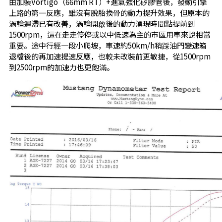
由加裝Vortigo（66mm RT）+進氣強化矽膠管後，發動引擎
上路的第一反應，雖沒有脫胎換骨的動力提升效果，但原本的
渦輪遲滯已有改善，渦輪開啟後的動力湧現時間點提前到
1500rpm，這在走走停停或以中低速為主的市區用車來說相當
重要。途中行經一段小爬坡，車速約50km/h稍踩油門變速箱
退檔後的再加速提速反應，也較未改裝前更敏捷，從1500rpm
到2500rpm的加速力也更飽滿。