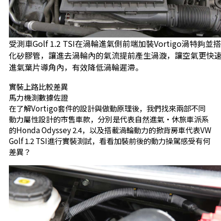
受測車Golf 1.2 TSI在渦輪進氣側前端加裝Vortigo渦特夠
化矽膠管，讓進去渦輪內的氣流提前產生渦漩，讓空氣更快
進氣葉片導角內，有效降低渦輪遲滯。
實裝上路比較差異
馬力機測數據佐證
在了解Vortigo套件的設計與做動原理後，我們找來兩部不同
動力屬性設計的市售車款，分別是代表自然進氣‧休旅車派系
的Honda Odyssey 2.4，以及搭載渦輪動力的掀背房車代表VW
Golf 1.2 TSI進行實裝測試，看看加裝前後的動力操駕感受有何
差異？