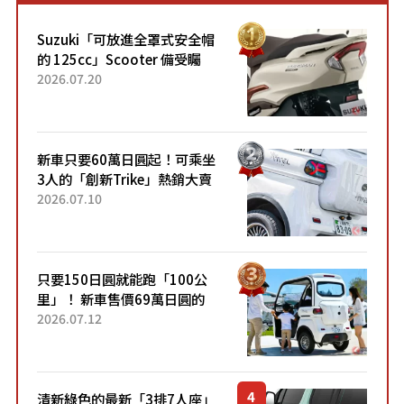
Suzuki「可放進全罩式安全帽
的 125cc」Scooter 備受矚
目！採用全新流線設計與各項
2026.07.20
升級，騎乘更加舒適！已陸續
開始出口的新款「B...
新車只要60萬日圓起！可乘坐
3人的「創新Trike」熱銷大賣
成為人氣車款！「養車成本真
2026.07.10
的超便宜！」「150日圓就能
跑100公里」「小朋友坐得...
只要150日圓就能跑「100公
里」！ 新車售價69萬日圓的
「3人座」Trike大受歡迎！ 順
2026.07.12
應時代需求，究竟為何能迅速
熱賣？
清新綠色的最新「3排7人座」