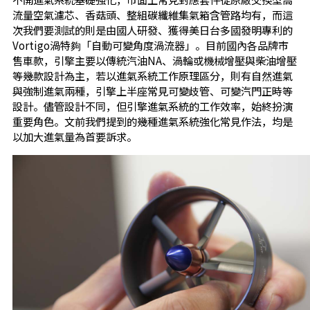
流量空氣濾芯、香菇頭、整組碳纖維集氣箱含管路均有，而這
次我們要測試的則是由國人研發、獲得美日台多國發明專利的
Vortigo渦特夠「自動可變角度渦流器」。目前國內各品牌市
售車款，引擎主要以傳統汽油NA、渦輪或機械增壓與柴油增壓
等幾款設計為主，若以進氣系統工作原理區分，則有自然進氣
與強制進氣兩種，引擎上半座常見可變歧管、可變汽門正時等
設計。儘管設計不同，但引擎進氣系統的工作效率，始終扮演
重要角色。文前我們提到的幾種進氣系統強化常見作法，均是
以加大進氣量為首要訴求。