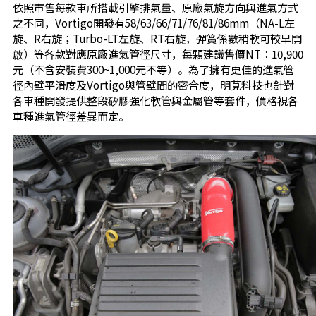
依照市售每款車所搭載引擎排氣量、原廠氣旋方向與進氣方式
之不同，Vortigo開發有58/63/66/71/76/81/86mm（NA-L左
旋、R右旋；Turbo-LT左旋、RT右旋，彈簧係數稍軟可較早開
啟）等各款對應原廠進氣管徑尺寸，每顆建議售價NT：10,900
元（不含安裝費300~1,000元不等）。為了擁有更佳的進氣管
徑內壁平滑度及Vortigo與管壁間的密合度，明莧科技也針對
各車種開發提供整段矽膠強化軟管與金屬管等套件，價格視各
車種進氣管徑差異而定。