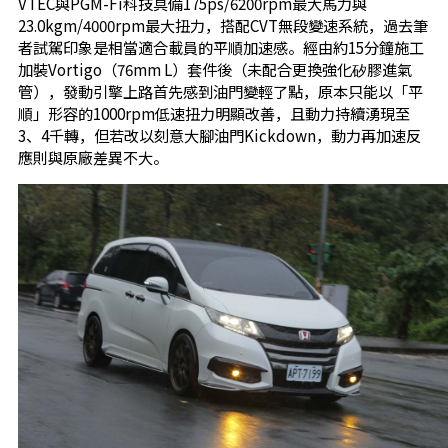
VTEC與PGM-Fi科技具備175ps/6200rpm最大馬力與
23.0kgm/4000rpm最大扭力，搭配CVT無段變速系統，過去筆
者試駕印象是相當適合載員的平順加速感。經由約15分鐘施工
加裝Vortigo（76mm L）套件後（未配合更換強化矽膠進氣
管），發動引擎上路首先感到油門變輕了點，原本只能以「平
順」形容的1000rpm低速扭力明顯改善，且動力持續湧現至
3、4千轉，但若改以刻意大腳油門Kickdown，動力再加速反
應則與原廠差異不大。