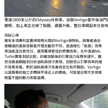
重達1800多公斤的Odyssey休旅車，加裝Vortigo套件後油
變輕，加上車主也做了胎圈、避震升級，整台車開起來也挺
測試心得
擁有多項專利並獲得發明大獎的Vortigo渦特夠，與筆者過去
接觸過的進氣改裝套件理念截然不同，透過強化「氣旋」效果
使油氣混合更充分，進而獲得更佳的燃爆效率。文中透過NA、
Turbo實車測試比較，的確加裝後的引擎扭力反應有提升，雖
然沒做長期路測分析油耗與排汙表現，但相信以引擎效率的提
升效果來看，對於油耗與排汙改善肯定也有所幫助。Vortigo
以其簡單的施工步驟與平易近人的價格，可說是日常代步用車
相當不錯的動力改裝選擇。