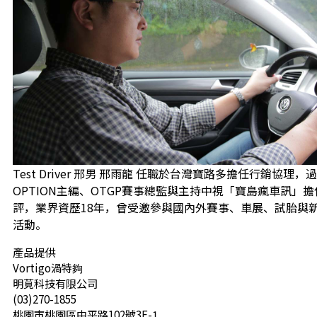
Test Driver 邢男 邢雨龍 任職於台灣寶路多擔任行銷協理
OPTION主編、OTGP賽事總監與主持中視「寶島瘋車訊」
評，業界資歷18年，曾受邀參與國內外賽事、車展、試胎與
活動。
產品提供
Vortigo渦特夠
明莧科技有限公司
(03)270-1855
桃園市桃園區中平路102號3F-1