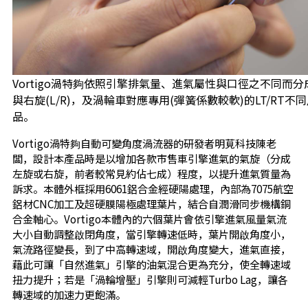
Vortigo渦特夠依照引擎排氣量、進氣屬性與口徑之不同而
與右旋(L/R)，及渦輪車對應專用(彈簧係數較軟)的LT/RT不
品。
Vortigo渦特夠自動可變角度渦流器的研發者明莧科技陳老
闆，設計本產品時是以增加各款市售車引擎進氣的氣旋（分成
左旋或右旋，前者較常見約佔七成）程度，以提升進氣質量為
訴求。本體外框採用6061鋁合金經硬陽處理，內部為7075航空
鋁材CNC加工及超硬膜陽極處理葉片，結合自潤滑同步機構銅
合金軸心。Vortigo本體內的六個葉片會依引擎進氣風量氣流
大小自動調整啟閉角度，當引擎轉速低時，葉片開啟角度小，
氣流路徑變長，到了中高轉速域，開啟角度變大，進氣直接，
藉此可讓「自然進氣」引擎的油氣混合更為充分，使全轉速域
扭力提升；若是「渦輪增壓」引擎則可減輕Turbo Lag，讓各
轉速域的加速力更飽滿。