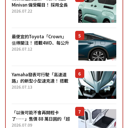
Minivan 備受矚目！ 採用全長
4.7公尺剛剛好的車身尺寸與
2026.07.22
「滑門」設計！ 還推出467萬
元日圓起的5人座版...
最便宜的Toyota「Crown」
值得關注！ 搭載4WD、每公升
22.4公里低油耗表現超亮眼！
2026.07.12
配備豐富、超越售價水準，堪
稱高CP值代表的「...
Yamaha發表可行駛「高速道
路」的新型小型速克達！ 搭載
能享受超強勁「渦輪感」的動
2026.07.13
力系統！ 採用與高階「Super
Sport」車款相同的...
「以後可能不會再開輕卡
了……」售價 88 萬日圓的「超
迷你輕型貨車」引發兩極評
2026.07.09