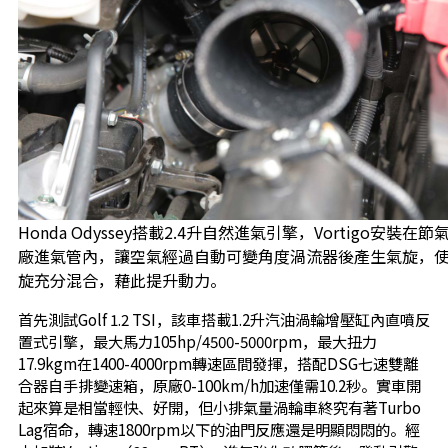
Honda Odyssey搭載2.4升自然進氣引擎，Vortigo安裝在
廠進氣管內，讓空氣經過自動可變角度渦流器後產生氣旋，
旋充分混合，藉此提升動力。
首先測試Golf 1.2 TSI，該車搭載1.2升汽油渦輪增壓缸內直噴反
置式引擎，最大馬力105hp/4500-5000rpm，最大扭力
17.9kgm在1400-4000rpm轉速區間發揮，搭配DSG七速雙離
合器自手排變速箱，原廠0-100km/h加速僅需10.2秒。實車開
起來算是相當輕快、好開，但小排氣量渦輪車終究有著Turbo
Lag宿命，轉速1800rpm以下的油門反應還是明顯悶悶的。經