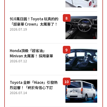
價！「150 日圓就能跑 100 公
里！」「免驗車真的太棒
了！...
910萬日圓！Toyota 玩真的的
「超豪華 Crown」太厲害了！
採用由「匠人技藝」打造的
2026.07.19
「專屬車色」與運動化「底盤
設定」！還配備專屬豪華...
Honda頂級「超省油」
Minivan 太厲害！ 採用豪華
「真皮座椅」與專屬「黑色內
2026.07.12
裝」！ 每公升可跑約20公里，
兼具優異節能表現與舒適
「三...
Toyota 全新「Hiace」引發熱
烈迴響！「終於有信心下訂
了！」「哪個等級交車最
2026.07.14
快？」討論不斷！但下訂後竟
然還要等「超過半年」才能交