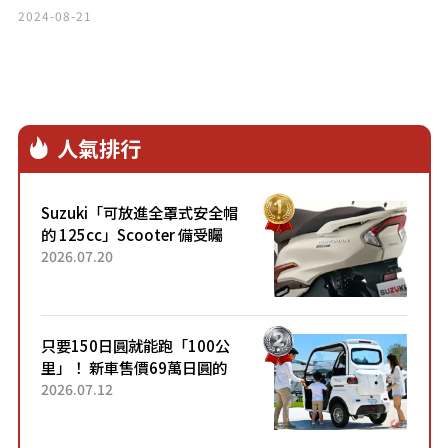
2024-08-21
人氣排行
Suzuki「可放進全罩式安全帽
的 125cc」Scooter 備受矚
目！採用全新流線設計與各項
2026.07.20
升級，騎乘更加舒適！已陸續
開始出口的新款「B...
只要150日圓就能跑「100公
里」！ 新車售價69萬日圓的
「3人座」Trike大受歡迎！ 順
2026.07.12
應時代需求，究竟為何能迅速
熱賣？