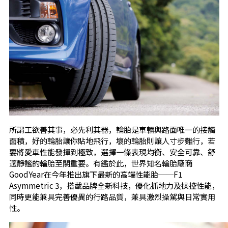
所謂工欲善其事，必先利其器，輪胎是車輛與路面唯一的接觸
面積，好的輪胎讓你貼地飛行，壞的輪胎則讓人寸步難行，若
要將愛車性能發揮到極致，選擇一條表現均衡、安全可靠、舒
適靜謐的輪胎至關重要。有鑑於此，世界知名輪胎廠商
GoodYear在今年推出旗下最新的高端性能胎──F1
Asymmetric 3，搭載品牌全新科技，優化抓地力及操控性能，
同時更能兼具完善優異的行路品質，兼具激烈操駕與日常實用
性。