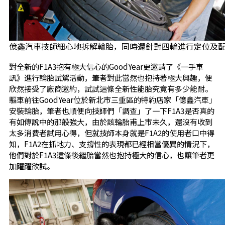
億鑫汽車技師細心地拆解輪胎，同時還針對四輪進行定位及
對全新的F1A3抱有極大信心的GoodYear更邀請了《一手車
訊》進行輪胎試駕活動，筆者對此當然也抱持著極大興趣，便
欣然接受了廠商邀約，試試這條全新性能胎究竟有多少能耐。
驅車前往GoodYear位於新北市三重區的特約店家「億鑫汽車」
安裝輪胎，筆者也順便向技師們「調查」了一下F1A3是否真的
有如傳說中的那般強大，由於該輪胎甫上市未久，還沒有收到
太多消費者試用心得，但就技師本身就是F1A2的使用者口中得
知，F1A2在抓地力、支撐性的表現都已經相當優異的情況下，
他們對於F1A3這條後繼胎當然也抱持極大的信心，也讓筆者更
加躍躍欲試。