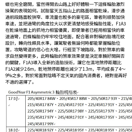
蠟也完全磨開，當然得開去山路上好好體驗一下這條輪胎激烈
操駕的表現如何。試胎當天五指山上的路面相當乾燥，漫步通
過前段路面較狹窄、車流量也較多的豪宅區，筆者則順勢加快
車速，並把過彎的角度拉大以求更清楚地感受輪胎性能，F1A3
在乾燥地面上的抓地力相當優異，即便筆者已經用相當快的車
速過彎，四條輪胎仍牢牢咬住地面，配合著非對稱的胎塊花紋
設計，轉向性頗具水準，讓駕駛者無論何時都能掌握輪胎位
置，攻略彎道的信心也大增。行經至下坡路段，對於煞車的需
求自然變得更多，此時輪胎的煞車效果便是決定車輛好開與否
的關鍵，F1A3導入全新的造胎技術，讓它在濕地煞停距離比
F1A2減少2.6m，乾地煞停距離也減少了1.3m，平均成長了4～
9%之多，對於常面對陰晴不定天氣的國內消費者，絕對是再好
不過的選擇了。