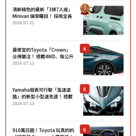
清新綠色的最新「3排7人座」
Minivan 備受矚目！ 採用全長
4.7公尺剛剛好的車身尺寸與
2026.07.22
「滑門」設計！ 還推出467萬
元日圓起的5人座版...
最便宜的Toyota「Crown」
值得關注！ 搭載4WD、每公升
22.4公里低油耗表現超亮眼！
2026.07.12
配備豐富、超越售價水準，堪
稱高CP值代表的「...
Yamaha發表可行駛「高速道
路」的新型小型速克達！ 搭載
能享受超強勁「渦輪感」的動
2026.07.13
力系統！ 採用與高階「Super
Sport」車款相同的...
910萬日圓！Toyota 玩真的的