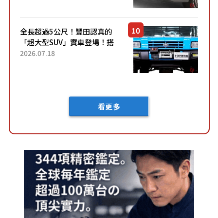
定Bruno」由...
全長超過5公尺！豐田認真的
「超大型SUV」實車登場！搭
載後輪也會轉向的「四輪轉
2026.07.18
向」系統！以宛如「軍用
車!?」般的硬派規格開發的
「Mega C...
看更多