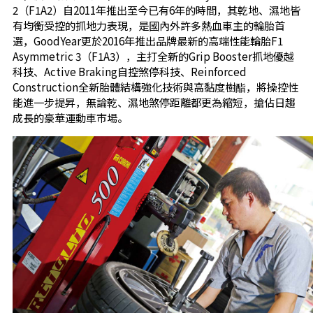
2（F1A2）自2011年推出至今已有6年的時間，其乾地、濕地皆
有均衡受控的抓地力表現，是國內外許多熱血車主的輪胎首
選，GoodYear更於2016年推出品牌最新的高端性能輪胎F1
Asymmetric 3（F1A3），主打全新的Grip Booster抓地優越
科技、Active Braking自控煞停科技、Reinforced
Construction全新胎體結構強化技術與高黏度樹酯，將操控性
能進一步提昇，無論乾、濕地煞停距離都更為縮短，搶佔日趨
成長的豪華運動車市場。