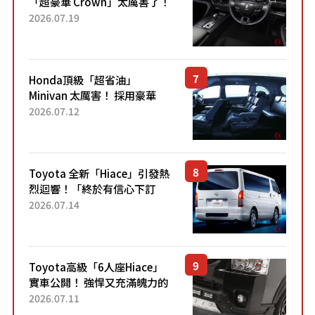
「超豪華 Crown」太厲害了！
採用由「匠人技藝」打造的
2026.07.19
「專屬車色」與運動化「底盤
設定」！還配備專屬豪華...
Honda頂級「超省油」
Minivan 太厲害！ 採用豪華
「真皮座椅」與專屬「黑色內
2026.07.12
裝」！ 每公升可跑約20公里，
兼具優異節能表現與舒適
「三...
Toyota 全新「Hiace」引發熱
烈迴響！「終於有信心下訂
了！」「哪個等級交車最
2026.07.14
快？」討論不斷！但下訂後竟
然還要等「超過半年」才能交
車？...
Toyota高級「6人座Hiace」
實車公開！ 強悍又充滿魄力的
「全黑設計」搭配特別「豪華
2026.07.11
內裝」！ Premium打造的「限