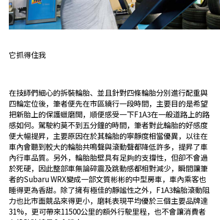
它抓得住我
在技師們細心的拆裝輪胎、並且針對四條輪胎分別進行配重與
四輪定位後，筆者便先在市區繞行一段時間，主要目的是希望
把新胎上的保護蠟磨開，順便感受一下F1A3在一般道路上的路
感如何。駕駛約莫不到五分鐘的時間，筆者對此輪胎的好感度
便大幅提昇，主要原因在於其輪胎的寧靜度相當優異，以往在
車內會聽到較大的輪胎共鳴聲與滾動聲都降低許多，提昇了車
內行車品質。另外，輪胎胎壁具有足夠的支撐性，但卻不會過
於死硬，因此整部車無論碎震及跳動感都相對減少，瞬間讓筆
者的Subaru WRX變成一部文質彬彬的中型房車，車內乘客也
睡得更為香甜。除了擁有極佳的靜謐性之外，F1A3輪胎滾動阻
力也比市面競品來得更小，磨耗表現平均優於三個主要品牌達
31%，更可帶來11500公里的額外行駛里程，也不會讓消費者