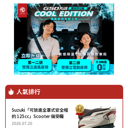
人氣排行
Suzuki「可放進全罩式安全帽
的 125cc」Scooter 備受矚
目！採用全新流線設計與各項
2026.07.20