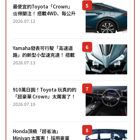
最便宜的Toyota「Crown」
值得關注！ 搭載4WD、每公升
22.4公里低油耗表現超亮眼！
2026.07.12
配備豐富、超越售價水準，堪
稱高CP值代表的「...
Yamaha發表可行駛「高速道
路」的新型小型速克達！ 搭載
能享受超強勁「渦輪感」的動
2026.07.13
力系統！ 採用與高階「Super
Sport」車款相同的...
910萬日圓！Toyota 玩真的的
「超豪華 Crown」太厲害了！
採用由「匠人技藝」打造的
2026.07.19
「專屬車色」與運動化「底盤
設定」！還配備專屬豪華...
Honda頂級「超省油」
Minivan 太厲害！ 採用豪華