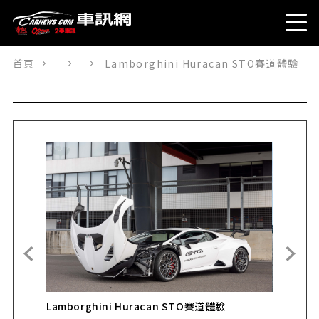
首頁
Lamborghini Huracan STO賽道體驗
Lamborghini Huracan STO賽道體驗
Lamborg