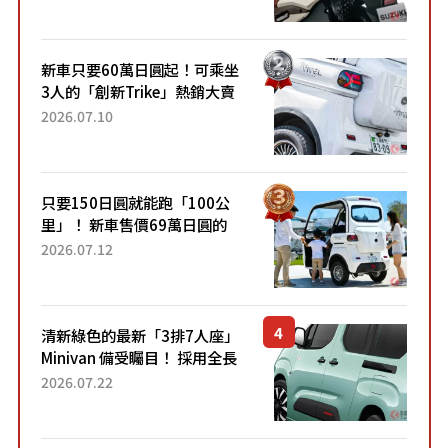
升級，騎乘更加舒適！已陸續
開始出口的新款「B...
新車只要60萬日圓起！可乘坐
3人的「創新Trike」熱銷大賣
成為人氣車款！「養車成本真
2026.07.10
的超便宜！」「150日圓就能
跑100公里」「小朋友坐得...
只要150日圓就能跑「100公
里」！ 新車售價69萬日圓的
「3人座」Trike大受歡迎！ 順
2026.07.12
應時代需求，究竟為何能迅速
熱賣？
清新綠色的最新「3排7人座」
Minivan 備受矚目！ 採用全長
4.7公尺剛剛好的車身尺寸與
2026.07.22
「滑門」設計！ 還推出467萬
元日圓起的5人座版...