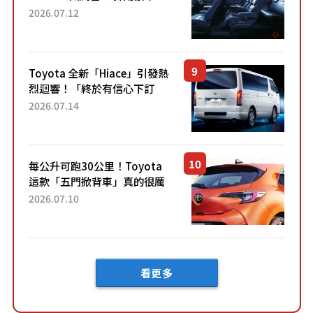
「真皮座椅」與專屬「黑色內
2026.07.12
裝」！ 每公升可跑約20公里，
兼具優異節能表現與舒適
「三...
Toyota 全新「Hiace」引發熱
烈迴響！「終於有信心下訂
了！」「哪個等級交車最
2026.07.14
快？」討論不斷！但下訂後竟
然還要等「超過半年」才能交
車？...
每公升可跑30公里！Toyota
這款「五門掀背車」真的很厲
害！ 擁有全長4.3公尺的「剛剛
2026.07.10
好車身尺寸」，配備全面升
級！ 採Hybrid專屬設...
看更多