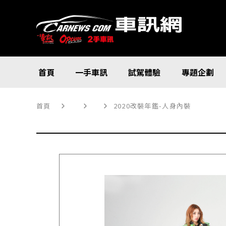
首頁
一手車訊
試駕體驗
專題企劃
首頁
2020改裝年鑑-人身內裝